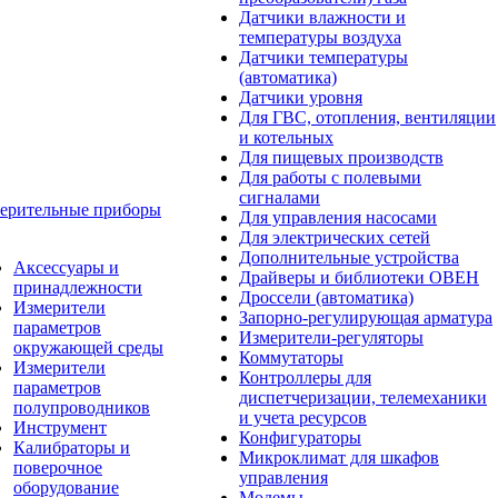
Датчики влажности и
температуры воздуха
Датчики температуры
(автоматика)
Датчики уровня
Для ГВС, отопления, вентиляции
и котельных
Для пищевых производств
Для работы с полевыми
сигналами
ерительные приборы
Для управления насосами
Для электрических сетей
Дополнительные устройства
Аксессуары и
Драйверы и библиотеки ОВЕН
принадлежности
Дроссели (автоматика)
Измерители
Запорно-регулирующая арматура
параметров
Измерители-регуляторы
окружающей среды
Коммутаторы
Измерители
Контроллеры для
параметров
диспетчеризации, телемеханики
полупроводников
и учета ресурсов
Инструмент
Конфигураторы
Калибраторы и
Микроклимат для шкафов
поверочное
управления
оборудование
Модемы