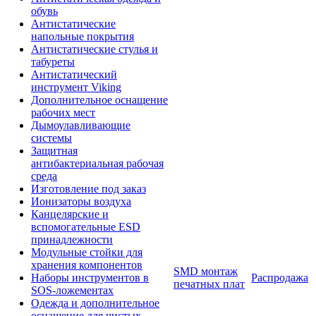
обувь
Антистатические
напольные покрытия
Антистатические стулья и
табуреты
Антистатический
инструмент Viking
Дополнительное оснащение
рабочих мест
Дымоулавливающие
системы
Защитная
антибактериальная рабочая
среда
Изготовление под заказ
Ионизаторы воздуха
Канцелярские и
вспомогательные ESD
принадлежности
Модульные стойки для
хранения компонентов
SMD монтаж
Наборы инструментов в
Распродажа
печатных плат
SOS-ложементах
Одежда и дополнительное
оснащение для чистых