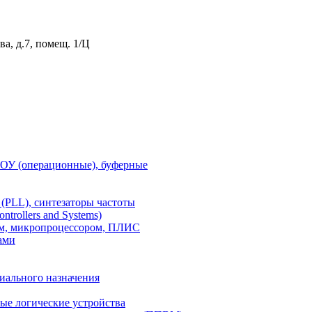
а, д.7, помещ. 1/Ц
 ОУ (операционные), буферные
(PLL), синтезаторы частоты
rollers and Systems)
ом, микропроцессором, ПЛИС
ами
иального назначения
е логические устройства