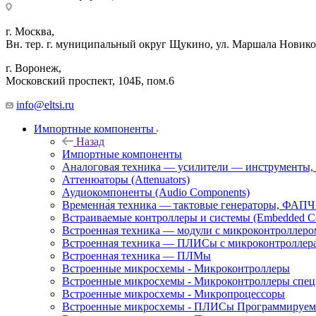
г. Москва,
Вн. тер. г. муниципальный округ Щукино, ул. Маршала Новиков
г. Воронеж,
​Московский проспект, 104Б, пом.6
info@eltsi.ru
Импортные компоненты
Назад
Импортные компоненты
Аналоговая техника — усилители — инструменты,
Аттенюаторы (Attenuators)
Аудиокомпоненты (Audio Components)
Временна́я техника — тактовые генераторы, ФАПЧ 
Встраиваемые контроллеры и системы (Embedded Cont
Встроенная техника — модули с микроконтроллер
Встроенная техника — ПЛИСы с микроконтроллер
Встроенная техника — ПЛМы
Встроенные микросхемы - Микроконтроллеры
Встроенные микросхемы - Микроконтроллеры спец
Встроенные микросхемы - Микропроцессоры
Встроенные микросхемы - ПЛИСы Программируемы