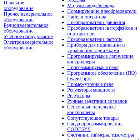
Паяльное
Модули ввода/вывода
оборудование
Нормирующие преобразователи
Прочее измерительное
Панели оператора
оборудование
Преобразователи давления
Радиоизмерительное
Преобразователи интерфейсов и
оборудование
повторители
Учебное оборудование
Преобразователи частоты
Электроизмерительное
Приборы для индикации и
оборудование
управления задвижками
Программируемые логические
контроллеры
Программируемые реле
Программное обеспечение (ПО)
OwenLogic
Промежуточные реле
Регуляторы мощности
Редукторы
Ручные задатчики сигналов
Сенсорные панельные
контроллеры
Сопутствующие товары
Среда программирования
CODESYS
Счетчики, таймеры, тахометры