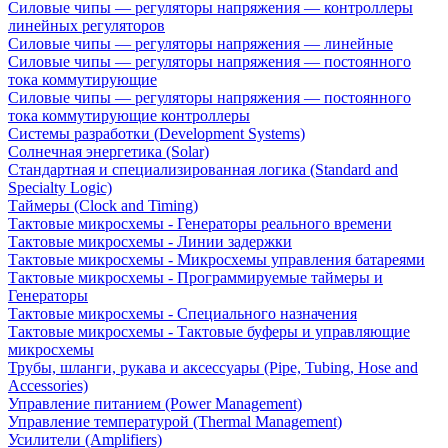
Силовые чипы — регуляторы напряжения — контроллеры
линейных регуляторов
Силовые чипы — регуляторы напряжения — линейные
Силовые чипы — регуляторы напряжения — постоянного
тока коммутирующие
Силовые чипы — регуляторы напряжения — постоянного
тока коммутирующие контроллеры
Системы разработки (Development Systems)
Солнечная энергетика (Solar)
Стандартная и специализированная логика (Standard and
Specialty Logic)
Таймеры (Clock and Timing)
Тактовые микросхемы - Генераторы реального времени
Тактовые микросхемы - Линии задержки
Тактовые микросхемы - Микросхемы управления батареями
Тактовые микросхемы - Программируемые таймеры и
Генераторы
Тактовые микросхемы - Специального назначения
Тактовые микросхемы - Тактовые буферы и управляющие
микросхемы
Трубы, шланги, рукава и аксессуары (Pipe, Tubing, Hose and
Accessories)
Управление питанием (Power Management)
Управление температурой (Thermal Management)
Усилители (Amplifiers)