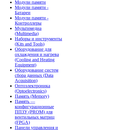
Модули памяти
Модули памяти -
Батареи
Модули памяти -
Контроллеры
Мультимедиа
(Multimedia)
Наборы и инструменты
(Kits and Tools)
Оборудование для
охлаждения и нагрева
(Cooling and Heating
Equipment)
Оборудование систем
сбора данных (Data
Acquisition)
Оптоэлектроника
(Optoelectronics)
Память (Memory)
Память —
конфигурационные
ППЗУ (PROM) для
вентильных матриц
(FPGA)
Панели управления и