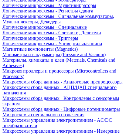
Логические микросхемы - Мультивибраторы
Логические микросхемы - Регистры сдвига
Логические микросхемы - Сигнальные коммутаторы,
Мультиплексоры, Декодеры
Логические микросхемы - Специальные
Логические микросхемы - Счетчики, Делители
Логические микросхемы - Триггеры
Логические микросхемы - Универсальная шина
Магнитные компоненты (Magnetics)
Манометры и вакуумметры (Pressure and Vacuum)
Материалы, химикаты и клеи (Materials, Chemicals and
Adhesives)
Микроконтроллеры и процессоры (Microcontrollers and
Processors)
Микросхемы сбора данных - Аналоговые препроцессоры
Микросхемы сбора данных - АЦП/ЦАП специального
назначения
Микросхемы сбора данных - Контроллеры с сенсорным
экраном
Микросхемы сбора данных - Цифровые потенциометры
Микросхемы специального назначения
Микросхемы управления электропитанием - AC/DC
преобразователи
Микросхемы управления электропитанием - Измерение