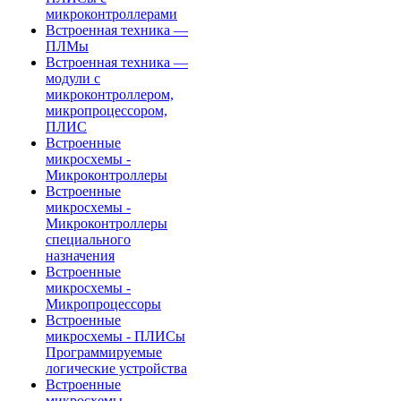
микроконтроллерами
Встроенная техника —
ПЛМы
Встроенная техника —
модули с
микроконтроллером,
микропроцессором,
ПЛИС
Встроенные
микросхемы -
Микроконтроллеры
Встроенные
микросхемы -
Микроконтроллеры
специального
назначения
Встроенные
микросхемы -
Микропроцессоры
Встроенные
микросхемы - ПЛИСы
Программируемые
логические устройства
Встроенные
микросхемы -