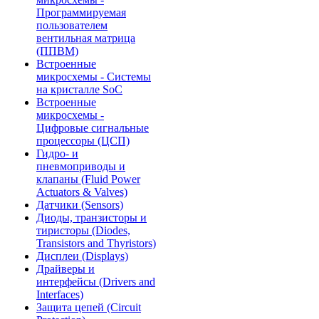
Программируемая
пользователем
вентильная матрица
(ППВМ)
Встроенные
микросхемы - Системы
на кристалле SoC
Встроенные
микросхемы -
Цифровые сигнальные
процессоры (ЦСП)
Гидро- и
пневмоприводы и
клапаны (Fluid Power
Actuators & Valves)
Датчики (Sensors)
Диоды, транзисторы и
тиристоры (Diodes,
Transistors and Thyristors)
Дисплеи (Displays)
Драйверы и
интерфейсы (Drivers and
Interfaces)
Защита цепей (Circuit