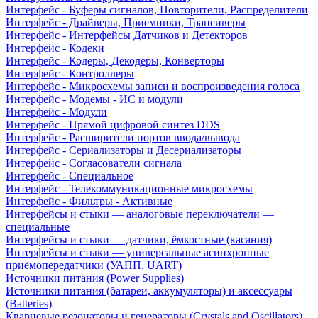
Интерфейс - Буферы сигналов, Повторители, Распределители
Интерфейс - Драйверы, Приемники, Трансиверы
Интерфейс - Интерфейсы Датчиков и Детекторов
Интерфейс - Кодеки
Интерфейс - Кодеры, Декодеры, Конверторы
Интерфейс - Контроллеры
Интерфейс - Микросхемы записи и воспроизведения голоса
Интерфейс - Модемы - ИС и модули
Интерфейс - Модули
Интерфейс - Прямой цифровой синтез DDS
Интерфейс - Расширители портов ввода/вывода
Интерфейс - Сериализаторы и Десериализаторы
Интерфейс - Согласователи сигнала
Интерфейс - Специальное
Интерфейс - Телекоммуникационные микросхемы
Интерфейс - Фильтры - Активные
Интерфейсы и стыки — аналоговые переключатели —
специальные
Интерфейсы и стыки — датчики, ёмкостные (касания)
Интерфейсы и стыки — универсальные асинхронные
приёмопередатчики (УАПП, UART)
Источники питания (Power Supplies)
Источники питания (батареи, аккумуляторы) и аксессуары
(Batteries)
Кварцевые резонаторы и генераторы (Crystals and Oscillators)