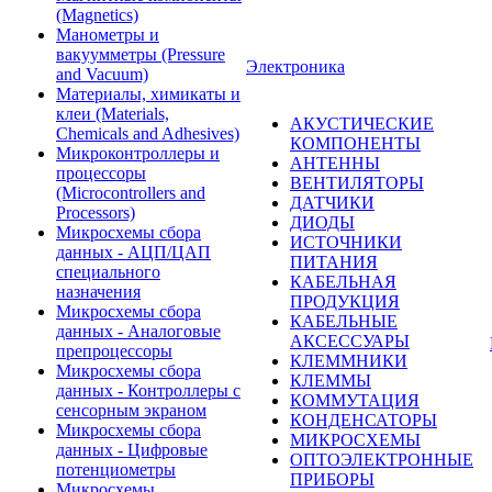
(Magnetics)
Манометры и
вакуумметры (Pressure
Электроника
and Vacuum)
Материалы, химикаты и
клеи (Materials,
АКУСТИЧЕСКИЕ
Chemicals and Adhesives)
КОМПОНЕНТЫ
Микроконтроллеры и
АНТЕННЫ
процессоры
ВЕНТИЛЯТОРЫ
(Microcontrollers and
ДАТЧИКИ
Processors)
ДИОДЫ
Микросхемы сбора
ИСТОЧНИКИ
данных - АЦП/ЦАП
ПИТАНИЯ
специального
КАБЕЛЬНАЯ
назначения
ПРОДУКЦИЯ
Микросхемы сбора
КАБЕЛЬНЫЕ
данных - Аналоговые
АКСЕССУАРЫ
препроцессоры
КЛЕММНИКИ
Микросхемы сбора
КЛЕММЫ
данных - Контроллеры с
КОММУТАЦИЯ
сенсорным экраном
КОНДЕНСАТОРЫ
Микросхемы сбора
МИКРОСХЕМЫ
данных - Цифровые
ОПТОЭЛЕКТРОННЫЕ
потенциометры
ПРИБОРЫ
Микросхемы