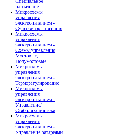
Специальное
назначение
Микросхемы
управления
электропитанием -
Супервизоры питания
Микросхемы
управления
электропитанием -
Схемы управления
Мостовые,
Полумостовые
Микросхемы
управления
электропитанием -
Терморегулирование
Микросхемы
управления
электропитанием -
Управление/
Стабилизация тока
Микросхемы
управления
электропитанием -
Управление батареями