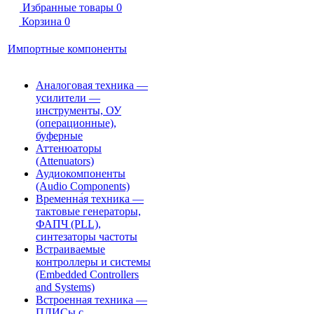
Избранные товары
0
Корзина
0
Импортные компоненты
Аналоговая техника —
усилители —
инструменты, ОУ
(операционные),
буферные
Аттенюаторы
(Attenuators)
Аудиокомпоненты
(Audio Components)
Временна́я техника —
тактовые генераторы,
ФАПЧ (PLL),
синтезаторы частоты
Встраиваемые
контроллеры и системы
(Embedded Controllers
and Systems)
Встроенная техника —
ПЛИСы с