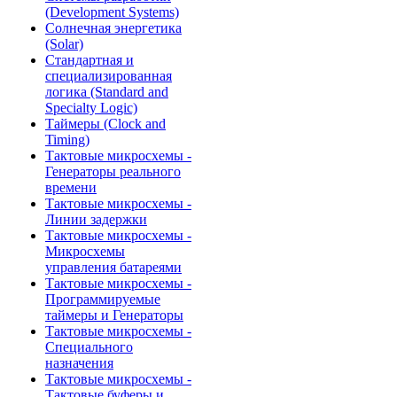
(Development Systems)
Солнечная энергетика
(Solar)
Стандартная и
специализированная
логика (Standard and
Specialty Logic)
Таймеры (Clock and
Timing)
Тактовые микросхемы -
Генераторы реального
времени
Тактовые микросхемы -
Линии задержки
Тактовые микросхемы -
Микросхемы
управления батареями
Тактовые микросхемы -
Программируемые
таймеры и Генераторы
Тактовые микросхемы -
Специального
назначения
Тактовые микросхемы -
Тактовые буферы и