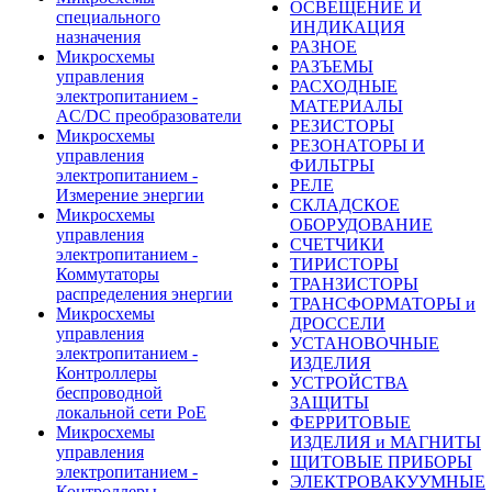
ОСВЕЩЕНИЕ И
специального
ИНДИКАЦИЯ
назначения
РАЗНОЕ
Микросхемы
РАЗЪЕМЫ
управления
РАСХОДНЫЕ
электропитанием -
МАТЕРИАЛЫ
AC/DC преобразователи
РЕЗИСТОРЫ
Микросхемы
РЕЗОНАТОРЫ И
управления
ФИЛЬТРЫ
электропитанием -
РЕЛЕ
Измерение энергии
СКЛАДСКОЕ
Микросхемы
ОБОРУДОВАНИЕ
управления
СЧЕТЧИКИ
электропитанием -
ТИРИСТОРЫ
Коммутаторы
ТРАНЗИСТОРЫ
распределения энергии
ТРАНСФОРМАТОРЫ и
Микросхемы
ДРОССЕЛИ
управления
УСТАНОВОЧНЫЕ
электропитанием -
ИЗДЕЛИЯ
Контроллеры
УСТРОЙСТВА
беспроводной
ЗАЩИТЫ
локальной сети PoE
ФЕРРИТОВЫЕ
Микросхемы
ИЗДЕЛИЯ и МАГНИТЫ
управления
ЩИТОВЫЕ ПРИБОРЫ
электропитанием -
ЭЛЕКТРОВАКУУМНЫЕ
Контроллеры