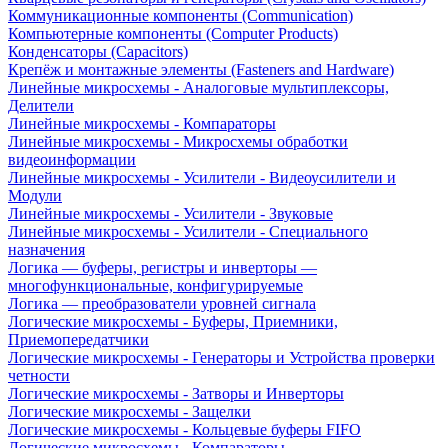
Коммуникационные компоненты (Communication)
Компьютерные компоненты (Computer Products)
Конденсаторы (Capacitors)
Крепёж и монтажные элементы (Fasteners and Hardware)
Линейные микросхемы - Аналоговые мультиплексоры,
Делители
Линейные микросхемы - Компараторы
Линейные микросхемы - Микросхемы обработки
видеоинформации
Линейные микросхемы - Усилители - Видеоусилители и
Модули
Линейные микросхемы - Усилители - Звуковые
Линейные микросхемы - Усилители - Специального
назначения
Логика — буферы, регистры и инверторы —
многофункциональные, конфигурируемые
Логика — преобразователи уровней сигнала
Логические микросхемы - Буферы, Приемники,
Приемопередатчики
Логические микросхемы - Генераторы и Устройства проверки
четности
Логические микросхемы - Затворы и Инверторы
Логические микросхемы - Защелки
Логические микросхемы - Кольцевые буферы FIFO
Логические микросхемы - Компараторы