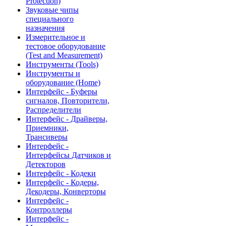
Protection)
Звуковые чипы
специального
назначения
Измерительное и
тестовое оборудование
(Test and Measurement)
Инструменты (Tools)
Инструменты и
оборудование (Home)
Интерфейс - Буферы
сигналов, Повторители,
Распределители
Интерфейс - Драйверы,
Приемники,
Трансиверы
Интерфейс -
Интерфейсы Датчиков и
Детекторов
Интерфейс - Кодеки
Интерфейс - Кодеры,
Декодеры, Конверторы
Интерфейс -
Контроллеры
Интерфейс -