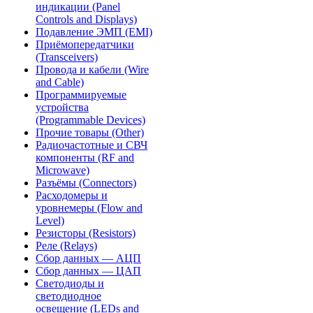
индикации (Panel
Controls and Displays)
Подавление ЭМП (EMI)
Приёмопередатчики
(Transceivers)
Провода и кабели (Wire
and Cable)
Программируемые
устройства
(Programmable Devices)
Прочие товары (Other)
Радиочастотные и СВЧ
компоненты (RF and
Microwave)
Разъёмы (Connectors)
Расходомеры и
уровнемеры (Flow and
Level)
Резисторы (Resistors)
Реле (Relays)
Сбор данных — АЦП
Сбор данных — ЦАП
Светодиоды и
светодиодное
освещение (LEDs and