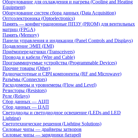
Оборудование для охлаждения и нагрева (Cooling and Heating
Equipment)
Оборудование систем сбора данных (Data Acquisition)
Оптоэлектроника (Optoelectronics)
Память — конфигурационные ППЗУ (PROM) для вентильных
матриц (FPGA)
Память (Memory)
Панели управления и индикации (Panel Controls and Displays)
Подавление ЭМП (EMI)
Приёмопередатчики (Transceivers)
Провода и кабели (Wire and Cable)
Программируемые устройства (Programmable Devices)
Прочие товары (Other)
Радиочастотные и СВЧ компоненты (RF and Microwave)
Разъёмы (Connectors)
Расходомеры и уровнемеры (Flow and Level)
Резисторы (Resistors)
Реле (Relays)
Сбор данных — АЦП
Сбор данных — ЦАП
Светодиоды и светодиодное освещение (LEDs and LED
Lighting)
Светотехнические решения (Lighting Solutions)
Силовые чипы — драйверы затворов
Силовые чипы — зарядники батарей