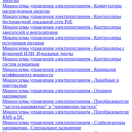
энергии
Микросхемы управления электропитанием - Коммутаторы
распределения энергии
Микросхемы управления электропитанием - Контроллеры
беспроводной локальной сети PoE
Микросхемы управления электропитанием - Контроллеры
двигателей и вентиляторов
Микросхемы управления электропитанием - Контроллеры
источников питания
Микросхемы управления электропитанием - Контроллеры с
функцией ИЛИ, Идеальные диоды
Микросхемы управления электропитанием - Контроллеры
систем освещения
Микросхемы управления электропитанием - Коррекция
коэффициента мощности
Микросхемы управления электропитанием - Линейные и
импульсные
Микросхемы управления электропитанием - Опорное
напряжение
Микросхемы управления электропитанием - Преобразователи
"частота-напряжение" и "напряжение-частота"
Микросхемы управления электропитанием - Преобразователи
RMS в DC
Микросхемы управления электропитанием - Стабилизаторы
напряжения - Специальное назначение