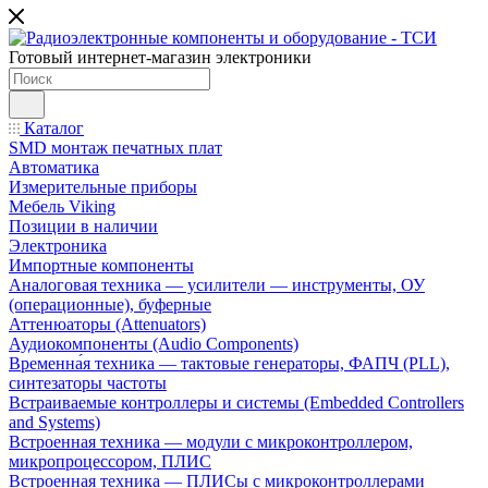
Готовый интернет-магазин электроники
Каталог
SMD монтаж печатных плат
Автоматика
Измерительные приборы
Мебель Viking
Позиции в наличии
Электроника
Импортные компоненты
Аналоговая техника — усилители — инструменты, ОУ
(операционные), буферные
Аттенюаторы (Attenuators)
Аудиокомпоненты (Audio Components)
Временна́я техника — тактовые генераторы, ФАПЧ (PLL),
синтезаторы частоты
Встраиваемые контроллеры и системы (Embedded Controllers
and Systems)
Встроенная техника — модули с микроконтроллером,
микропроцессором, ПЛИС
Встроенная техника — ПЛИСы с микроконтроллерами