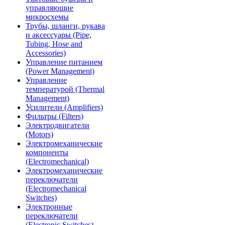
управляющие
микросхемы
Трубы, шланги, рукава
и аксессуары (Pipe,
Tubing, Hose and
Accessories)
Управление питанием
(Power Management)
Управление
температурой (Thermal
Management)
Усилители (Amplifiers)
Фильтры (Filters)
Электродвигатели
(Motors)
Электромеханические
компоненты
(Electromechanical)
Электромеханические
переключатели
(Electromechanical
Switches)
Электронные
переключатели
(Electronic Switches)