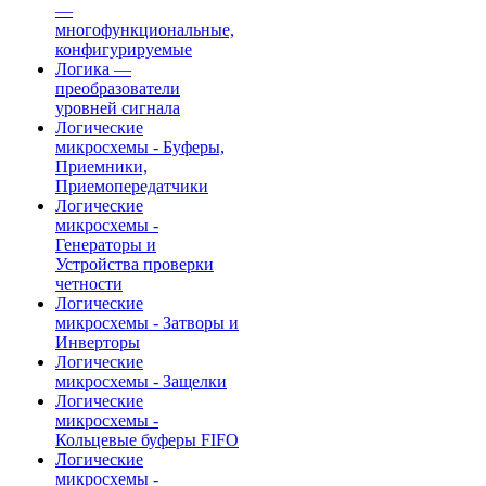
—
многофункциональные,
конфигурируемые
Логика —
преобразователи
уровней сигнала
Логические
микросхемы - Буферы,
Приемники,
Приемопередатчики
Логические
микросхемы -
Генераторы и
Устройства проверки
четности
Логические
микросхемы - Затворы и
Инверторы
Логические
микросхемы - Защелки
Логические
микросхемы -
Кольцевые буферы FIFO
Логические
микросхемы -