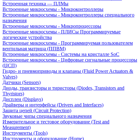
Встроенная техника — ПЛМы
Встроенные микросхемы - Микроконтроллеры
Встроенные микросхемы - Микроконтроллеры специального
назначения
Встроенные микросхемы - Микропроцессоры
Встроенные микросхемы - ПЛИСы Программируемые
логические устройства
Встроенные микросхемы - Программируемая пользователем
вентильная матрица (ППВМ)
Встроенные микросхемы - Системы на кристалле SoC
Встроенные микросхемы - Цифровые сигнальные процессоры
(ЦСП)
Гидро- и пневмоприводы и клапаны (Fluid Power Actuators &
Valves)
Датчики (Sensors)
Диоды, транзисторы и тиристоры (Diodes, Transistors and
Thyristors)
Дисплеи (Displays)
Драйверы и интерфейсы (Drivers and Interfaces)
Защита цепей (Circuit Protection)
Звуковые чипы специального назначения
Измерительное и тестовое оборудование (Test and
Measurement)
Инструменты (Tools)
Инструменты и оборудование (Home)