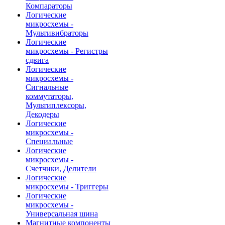
Компараторы
Логические
микросхемы -
Мультивибраторы
Логические
микросхемы - Регистры
сдвига
Логические
микросхемы -
Сигнальные
коммутаторы,
Мультиплексоры,
Декодеры
Логические
микросхемы -
Специальные
Логические
микросхемы -
Счетчики, Делители
Логические
микросхемы - Триггеры
Логические
микросхемы -
Универсальная шина
Магнитные компоненты