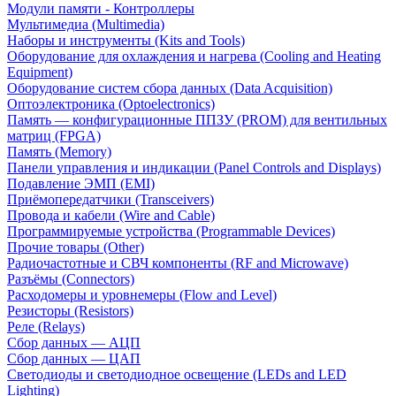
Модули памяти - Контроллеры
Мультимедиа (Multimedia)
Наборы и инструменты (Kits and Tools)
Оборудование для охлаждения и нагрева (Cooling and Heating
Equipment)
Оборудование систем сбора данных (Data Acquisition)
Оптоэлектроника (Optoelectronics)
Память — конфигурационные ППЗУ (PROM) для вентильных
матриц (FPGA)
Память (Memory)
Панели управления и индикации (Panel Controls and Displays)
Подавление ЭМП (EMI)
Приёмопередатчики (Transceivers)
Провода и кабели (Wire and Cable)
Программируемые устройства (Programmable Devices)
Прочие товары (Other)
Радиочастотные и СВЧ компоненты (RF and Microwave)
Разъёмы (Connectors)
Расходомеры и уровнемеры (Flow and Level)
Резисторы (Resistors)
Реле (Relays)
Сбор данных — АЦП
Сбор данных — ЦАП
Светодиоды и светодиодное освещение (LEDs and LED
Lighting)