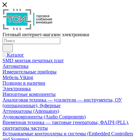
Готовый интернет-магазин электроники
Каталог
SMD монтаж печатных плат
Автоматика
Измерительные приборы
Мебель Viking
Позиции в наличии
Электроника
Импортные компоненты
Аналоговая техника — усилители — инструменты, ОУ
(операционные), буферные
Аттенюаторы (Attenuators)
Аудиокомпоненты (Audio Components)
Временна́я техника — тактовые генераторы, ФАПЧ (PLL),
синтезаторы частоты
Встраиваемые контроллеры и системы (Embedded Controllers
and Systems)