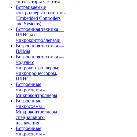
синтезаторы частоты
Встраиваемые
контроллеры и системы
(Embedded Controllers
and Systems)
Встроенная техника —
ПЛИСы с
микроконтроллерами
Встроенная техника —
ПЛМы
Встроенная техника —
модули с
микроконтроллером,
микропроцессором,
ПЛИС
Встроенные
микросхемы -
Микроконтроллеры
Встроенные
микросхемы -
Микроконтроллеры
специального
назначения
Встроенные
микросхемы -