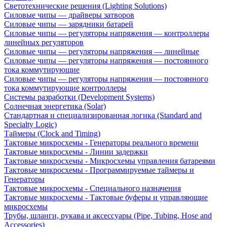
Светотехнические решения (Lighting Solutions)
Силовые чипы — драйверы затворов
Силовые чипы — зарядники батарей
Силовые чипы — регуляторы напряжения — контроллеры
линейных регуляторов
Силовые чипы — регуляторы напряжения — линейные
Силовые чипы — регуляторы напряжения — постоянного
тока коммутирующие
Силовые чипы — регуляторы напряжения — постоянного
тока коммутирующие контроллеры
Системы разработки (Development Systems)
Солнечная энергетика (Solar)
Стандартная и специализированная логика (Standard and
Specialty Logic)
Таймеры (Clock and Timing)
Тактовые микросхемы - Генераторы реального времени
Тактовые микросхемы - Линии задержки
Тактовые микросхемы - Микросхемы управления батареями
Тактовые микросхемы - Программируемые таймеры и
Генераторы
Тактовые микросхемы - Специального назначения
Тактовые микросхемы - Тактовые буферы и управляющие
микросхемы
Трубы, шланги, рукава и аксессуары (Pipe, Tubing, Hose and
Accessories)