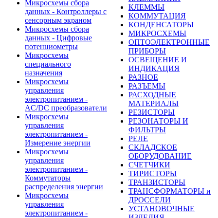
Микросхемы сбора
КЛЕММЫ
данных - Контроллеры с
КОММУТАЦИЯ
сенсорным экраном
КОНДЕНСАТОРЫ
Микросхемы сбора
МИКРОСХЕМЫ
данных - Цифровые
ОПТОЭЛЕКТРОННЫЕ
потенциометры
ПРИБОРЫ
Микросхемы
ОСВЕЩЕНИЕ И
специального
ИНДИКАЦИЯ
назначения
РАЗНОЕ
Микросхемы
РАЗЪЕМЫ
управления
РАСХОДНЫЕ
электропитанием -
МАТЕРИАЛЫ
AC/DC преобразователи
РЕЗИСТОРЫ
Микросхемы
РЕЗОНАТОРЫ И
управления
ФИЛЬТРЫ
электропитанием -
РЕЛЕ
Измерение энергии
СКЛАДСКОЕ
Микросхемы
ОБОРУДОВАНИЕ
управления
СЧЕТЧИКИ
электропитанием -
ТИРИСТОРЫ
Коммутаторы
ТРАНЗИСТОРЫ
распределения энергии
ТРАНСФОРМАТОРЫ и
Микросхемы
ДРОССЕЛИ
управления
УСТАНОВОЧНЫЕ
электропитанием -
ИЗДЕЛИЯ