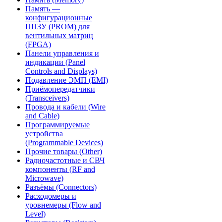
Память —
конфигурационные
ППЗУ (PROM) для
вентильных матриц
(FPGA)
Панели управления и
индикации (Panel
Controls and Displays)
Подавление ЭМП (EMI)
Приёмопередатчики
(Transceivers)
Провода и кабели (Wire
and Cable)
Программируемые
устройства
(Programmable Devices)
Прочие товары (Other)
Радиочастотные и СВЧ
компоненты (RF and
Microwave)
Разъёмы (Connectors)
Расходомеры и
уровнемеры (Flow and
Level)