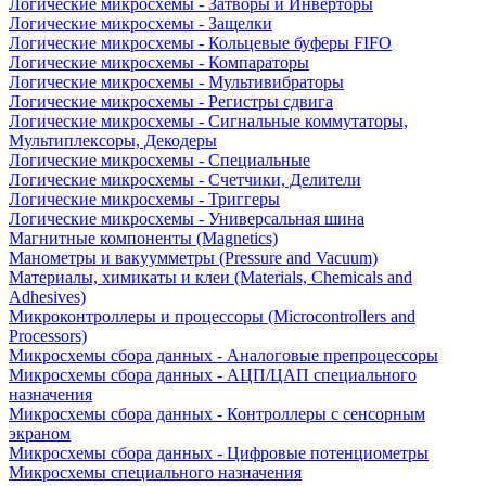
Логические микросхемы - Затворы и Инверторы
Логические микросхемы - Защелки
Логические микросхемы - Кольцевые буферы FIFO
Логические микросхемы - Компараторы
Логические микросхемы - Мультивибраторы
Логические микросхемы - Регистры сдвига
Логические микросхемы - Сигнальные коммутаторы,
Мультиплексоры, Декодеры
Логические микросхемы - Специальные
Логические микросхемы - Счетчики, Делители
Логические микросхемы - Триггеры
Логические микросхемы - Универсальная шина
Магнитные компоненты (Magnetics)
Манометры и вакуумметры (Pressure and Vacuum)
Материалы, химикаты и клеи (Materials, Chemicals and
Adhesives)
Микроконтроллеры и процессоры (Microcontrollers and
Processors)
Микросхемы сбора данных - Аналоговые препроцессоры
Микросхемы сбора данных - АЦП/ЦАП специального
назначения
Микросхемы сбора данных - Контроллеры с сенсорным
экраном
Микросхемы сбора данных - Цифровые потенциометры
Микросхемы специального назначения