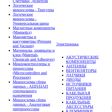
Счетчики, Делители
Логические
микросхемы - Триггеры
Логические
микросхемы -
Универсальная шина
Магнитные компоненты
(Magnetics)
Манометры и
вакуумметры (Pressure
Электроника
and Vacuum)
Материалы, химикаты и
клеи (Materials,
АКУСТИЧЕСКИЕ
Chemicals and Adhesives)
КОМПОНЕНТЫ
Микроконтроллеры и
АНТЕННЫ
процессоры
ВЕНТИЛЯТОРЫ
(Microcontrollers and
ДАТЧИКИ
Processors)
ДИОДЫ
Микросхемы сбора
ИСТОЧНИКИ
данных - АЦП/ЦАП
ПИТАНИЯ
специального
КАБЕЛЬНАЯ
назначения
ПРОДУКЦИЯ
Микросхемы сбора
КАБЕЛЬНЫЕ
данных - Аналоговые
АКСЕССУАРЫ
препроцессоры
КЛЕММНИКИ