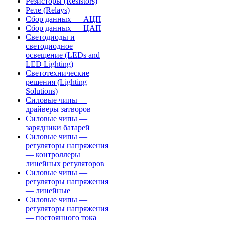
Резисторы (Resistors)
Реле (Relays)
Сбор данных — АЦП
Сбор данных — ЦАП
Светодиоды и
светодиодное
освещение (LEDs and
LED Lighting)
Светотехнические
решения (Lighting
Solutions)
Силовые чипы —
драйверы затворов
Силовые чипы —
зарядники батарей
Силовые чипы —
регуляторы напряжения
— контроллеры
линейных регуляторов
Силовые чипы —
регуляторы напряжения
— линейные
Силовые чипы —
регуляторы напряжения
— постоянного тока