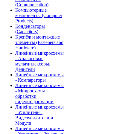
(Communication)
Компьютерные
компоненты (Computer
Products)
Конденсаторы
(Capacitors)
Крепёж и монтажные
элементы (Fasteners and
Hardware)
Линейные микросхемы
- Аналоговые
мультиплексоры,
Делители
Линейные микросхемы
- Компараторы
Линейные микросхемы
- Микросхемы
обработки
видеоинформации
Линейные микросхемы
- Усилители -
Видеоусилители и
Модули
Линейные микросхемы
- Усилители - Звуковые