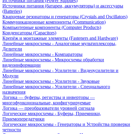
Источники питания (Power Supplies)
Источники питания (батареи, аккумуляторы) и аксессуары
(Batteries)
Кварцевые резонаторы и генераторы (Crystals and Oscillators)
Коммуникационные компоненты (Communication)
Компьютерные компоненты (Computer Products)
Конденсаторы (Capacitors)
Крепёж и монтажные элементы (Fasteners and Hardware)
Линейные микросхемы - Аналоговые мультиплексоры,
Делители
Линейные микросхемы - Компараторы
Линейные микросхемы - Микросхемы обработки
видеоинформации
Линейные микросхемы - Усилители - Видеоусилители и
Модули
Линейные микросхемы - Усилители - Звуковые
Линейные микросхемы - Усилители - Специального
назначения
Логика — буферы, регистры и инверторы —
многофункциональные, конфигурируемые
Логика — преобразователи уровней сигнала
Логические микросхемы - Буферы, Приемники,
Приемопередатчики
Логические микросхемы - Генераторы и Устройства проверки
четности