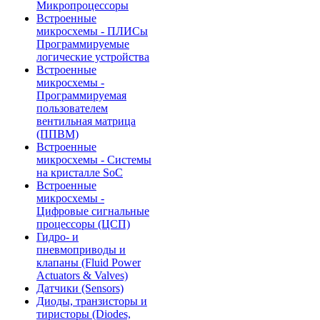
Микропроцессоры
Встроенные
микросхемы - ПЛИСы
Программируемые
логические устройства
Встроенные
микросхемы -
Программируемая
пользователем
вентильная матрица
(ППВМ)
Встроенные
микросхемы - Системы
на кристалле SoC
Встроенные
микросхемы -
Цифровые сигнальные
процессоры (ЦСП)
Гидро- и
пневмоприводы и
клапаны (Fluid Power
Actuators & Valves)
Датчики (Sensors)
Диоды, транзисторы и
тиристоры (Diodes,