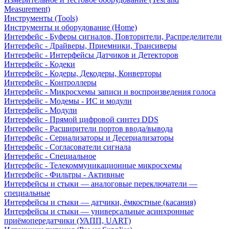
Measurement)
Инструменты (Tools)
Инструменты и оборудование (Home)
Интерфейс - Буферы сигналов, Повторители, Распределители
Интерфейс - Драйверы, Приемники, Трансиверы
Интерфейс - Интерфейсы Датчиков и Детекторов
Интерфейс - Кодеки
Интерфейс - Кодеры, Декодеры, Конверторы
Интерфейс - Контроллеры
Интерфейс - Микросхемы записи и воспроизведения голоса
Интерфейс - Модемы - ИС и модули
Интерфейс - Модули
Интерфейс - Прямой цифровой синтез DDS
Интерфейс - Расширители портов ввода/вывода
Интерфейс - Сериализаторы и Десериализаторы
Интерфейс - Согласователи сигнала
Интерфейс - Специальное
Интерфейс - Телекоммуникационные микросхемы
Интерфейс - Фильтры - Активные
Интерфейсы и стыки — аналоговые переключатели —
специальные
Интерфейсы и стыки — датчики, ёмкостные (касания)
Интерфейсы и стыки — универсальные асинхронные
приёмопередатчики (УАПП, UART)