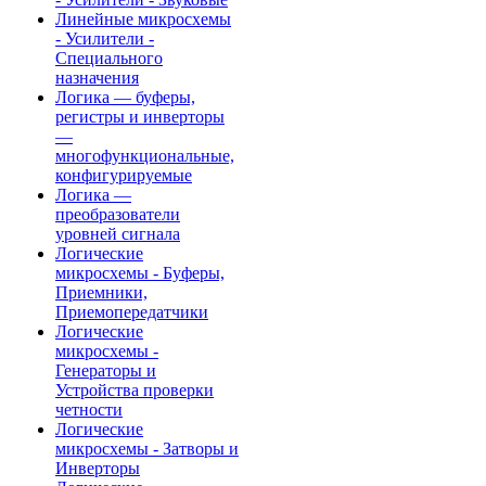
Линейные микросхемы
- Усилители -
Специального
назначения
Логика — буферы,
регистры и инверторы
—
многофункциональные,
конфигурируемые
Логика —
преобразователи
уровней сигнала
Логические
микросхемы - Буферы,
Приемники,
Приемопередатчики
Логические
микросхемы -
Генераторы и
Устройства проверки
четности
Логические
микросхемы - Затворы и
Инверторы