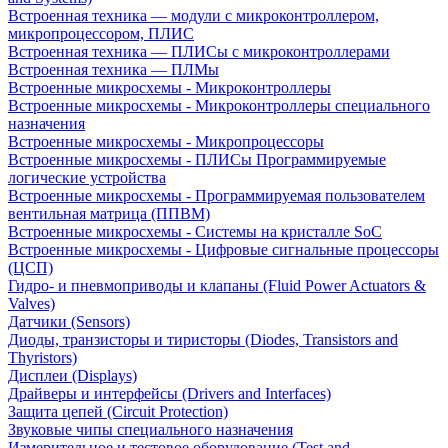
Встроенная техника — модули с микроконтроллером,
микропроцессором, ПЛИС
Встроенная техника — ПЛИСы с микроконтроллерами
Встроенная техника — ПЛМы
Встроенные микросхемы - Микроконтроллеры
Встроенные микросхемы - Микроконтроллеры специального
назначения
Встроенные микросхемы - Микропроцессоры
Встроенные микросхемы - ПЛИСы Программируемые
логические устройства
Встроенные микросхемы - Программируемая пользователем
вентильная матрица (ППВМ)
Встроенные микросхемы - Системы на кристалле SoC
Встроенные микросхемы - Цифровые сигнальные процессоры
(ЦСП)
Гидро- и пневмоприводы и клапаны (Fluid Power Actuators &
Valves)
Датчики (Sensors)
Диоды, транзисторы и тиристоры (Diodes, Transistors and
Thyristors)
Дисплеи (Displays)
Драйверы и интерфейсы (Drivers and Interfaces)
Защита цепей (Circuit Protection)
Звуковые чипы специального назначения
Измерительное и тестовое оборудование (Test and