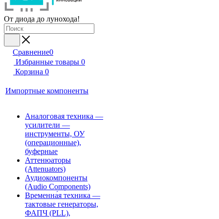
От диода до лунохода!
Сравнение
0
Избранные товары
0
Корзина
0
Импортные компоненты
Аналоговая техника —
усилители —
инструменты, ОУ
(операционные),
буферные
Аттенюаторы
(Attenuators)
Аудиокомпоненты
(Audio Components)
Временна́я техника —
тактовые генераторы,
ФАПЧ (PLL),