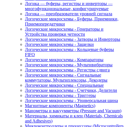
Логика — буферы, регистры и инверторы —
многофункциональные, конфигурируемые
Логика — преобразователи уровней сигнала
Логические микросхемы - Буферы, Приемники,
Приемопередатчики
Логические микросхемы - Генераторы и
Устройства проверки четности
Логические микросхемы - Затворы и Инверторы
Логические микросхемы - Защелки
Логические микросхемы - Кольцевые буферы
FIFO
Логические микросхемы - Компараторы
Логические микросхемы - Мультивибраторы
Логические микросхемы - Регистры сдвига
Логические микросхемы - Сигнальные
коммутаторы, Мультиплексоры, Декодеры
Логические микросхемы - Специальные
Логические микросхемы - Счетчики, Делители
Логические микросхемы - Триггеры
Логические микросхемы - Универсальная шина
Магнитные компоненты (Magnetics)
Манометры и вакуумметры (Pressure and Vacuum)
Материалы, химикаты и клеи (Materials, Chemicals
and Adhesives)
Микроконтроллеры и процессоры (Microcontrollers