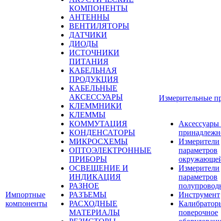
КОМПОНЕНТЫ
АНТЕННЫ
ВЕНТИЛЯТОРЫ
ДАТЧИКИ
ДИОДЫ
ИСТОЧНИКИ
ПИТАНИЯ
КАБЕЛЬНАЯ
ПРОДУКЦИЯ
КАБЕЛЬНЫЕ
АКСЕССУАРЫ
Измерительные п
КЛЕММНИКИ
КЛЕММЫ
КОММУТАЦИЯ
Аксессуары
КОНДЕНСАТОРЫ
принадлежн
МИКРОСХЕМЫ
Измерители
ОПТОЭЛЕКТРОННЫЕ
параметров
ПРИБОРЫ
окружающей
ОСВЕЩЕНИЕ И
Измерители
ИНДИКАЦИЯ
параметров
РАЗНОЕ
полупровод
Импортные
РАЗЪЕМЫ
Инструмент
компоненты
РАСХОДНЫЕ
Калибратор
МАТЕРИАЛЫ
поверочное