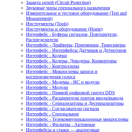
Защита цепей (Circuit Protection)
Звуковые чипы специального назначения
Измерительное и тестовое оборудование (Test and
Measurement)
Инструменты (Tools)
Инструменты и оборудование (Home)
Интерфейс - Буферы сигналов, Повторители,
Распределители
Интерфейс - Драйверы, Приемники, Трансиверы
Интерфейс - Интерфейсы Датчиков и Детекторов
Интерфейс - Кодеки
Интерфейс - Кодеры, Декодеры, Конверторы
Интерфейс - Контроллеры
Интерфейс - Микросхемы записи и
воспроизведения голоса
Интерфейс - Модемы - ИС и модули
Интерфейс - Модули
Интерфейс - Прямой цифровой синтез DDS
Интерфейс - Расширители портов ввода/вывода
Интерфейс - Сериализаторы и Десериализаторы
Интерфейс - Согласователи сигнала
Интерфейс - Специальное
Интерфейс - Телекоммуникационные микросхемы
Интерфейс - Фильтры - Активные
Интерфейсы и стыки — аналоговые