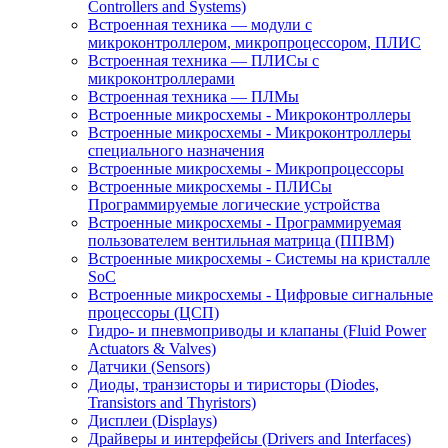
Controllers and Systems)
Встроенная техника — модули с
микроконтроллером, микропроцессором, ПЛИС
Встроенная техника — ПЛИСы с
микроконтроллерами
Встроенная техника — ПЛМы
Встроенные микросхемы - Микроконтроллеры
Встроенные микросхемы - Микроконтроллеры
специального назначения
Встроенные микросхемы - Микропроцессоры
Встроенные микросхемы - ПЛИСы
Программируемые логические устройства
Встроенные микросхемы - Программируемая
пользователем вентильная матрица (ППВМ)
Встроенные микросхемы - Системы на кристалле
SoC
Встроенные микросхемы - Цифровые сигнальные
процессоры (ЦСП)
Гидро- и пневмоприводы и клапаны (Fluid Power
Actuators & Valves)
Датчики (Sensors)
Диоды, транзисторы и тиристоры (Diodes,
Transistors and Thyristors)
Дисплеи (Displays)
Драйверы и интерфейсы (Drivers and Interfaces)