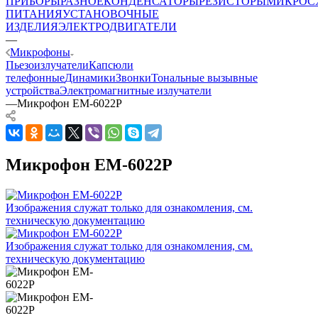
ПРИБОРЫ
РАЗНОЕ
КОНДЕНСАТОРЫ
РЕЗИСТОРЫ
МИКРОС
ПИТАНИЯ
УСТАНОВОЧНЫЕ
ИЗДЕЛИЯ
ЭЛЕКТРОДВИГАТЕЛИ
—
Микрофоны
Пьезоизлучатели
Капсюли
телефонные
Динамики
Звонки
Тональные вызывные
устройства
Электромагнитные излучатели
—
Микрофон EM-6022P
Микрофон EM-6022P
Изображения служат только для ознакомления, см.
техническую документацию
Изображения служат только для ознакомления, см.
техническую документацию