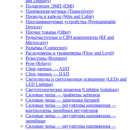
and Displays)
Подавление ЭМП (EMI)
Приёмопередатчики (Transceivers)
Провода и кабели (Wire and Cable)
Программируемые устройства (Programmable
Devices)
Прочие товары (Other)
Радиочастотные и СВЧ компоненты (RF and
Microwave)
Разъёмы (Connectors)
Расходомеры и уровнемеры (Flow and Level)
Резисторы (Resistors)
Реле (Relays)
Сбор данных — АЦП
Сбор данных — ЦАП
Светодиоды и светодиодное освещение (LEDs and
LED Lighting)
Светотехнические решения (Lighting Solutions)
Силовые чипы — драйверы затворов
Силовые чипы — зарядники батарей
Силовые чипы — регуляторы напряжения —
контроллеры линейных регуляторов
Силовые чипы — регуляторы напряжения —
линейные
Силовые чипы — регуляторы напряжения —