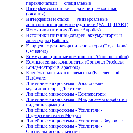
переключатели — специальные
Интерфейсы и стыки — датчики, ёмкостные
(касания)
Интерфейсы и стыки — универсальные
асинхронные приёмопередатчики (УАПП, UART)
Источники питания (Power Supplies)
Источники питания (батареи, аккумуляторы) и
аксессуары (Batteries)
Кварцевые резонаторы и генераторы (Crystals and
Oscillators)
Коммуникационные компоненты (Communication)
Компьютерные компоненты (Computer Products)
Конденсаторы (Capacitors)
Крепёж и монтажные элементы (Fasteners and
Hardware)
Линейные микросхемы - Аналоговые
мультиплексоры, Делители
Линейные микросхемы - Компараторы
Линейные микросхемы - Микросхемы обработки
видеоинформации
Линейные микросхемы - Усилители -
Видеоусилители и Модули
Линейные микросхемы - Усилители - Звуковые
Линейные микросхемы - Усилители -
Специального назначения