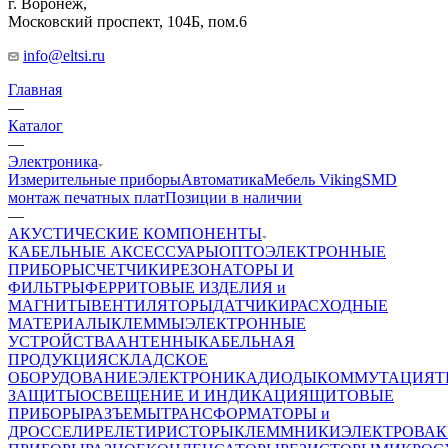
г. Воронеж,
​Московский проспект, 104Б, пом.6
info@eltsi.ru
Главная
—
Каталог
—
Электроника
Измерительные приборы
Автоматика
Мебель Viking
SMD
монтаж печатных плат
Позиции в наличии
—
АКУСТИЧЕСКИЕ КОМПОНЕНТЫ
КАБЕЛЬНЫЕ АКСЕССУАРЫ
ОПТОЭЛЕКТРОННЫЕ
ПРИБОРЫ
СЧЕТЧИКИ
РЕЗОНАТОРЫ И
ФИЛЬТРЫ
ФЕРРИТОВЫЕ ИЗДЕЛИЯ и
МАГНИТЫ
ВЕНТИЛЯТОРЫ
ДАТЧИКИ
РАСХОДНЫЕ
МАТЕРИАЛЫ
КЛЕММЫ
ЭЛЕКТРОННЫЕ
УСТРОЙСТВА
АНТЕННЫ
КАБЕЛЬНАЯ
ПРОДУКЦИЯ
СКЛАДСКОЕ
ОБОРУДОВАНИЕ
ЭЛЕКТРОНИКА
ДИОДЫ
КОММУТАЦИЯ
Т
ЗАЩИТЫ
ОСВЕЩЕНИЕ И ИНДИКАЦИЯ
ЩИТОВЫЕ
ПРИБОРЫ
РАЗЪЕМЫ
ТРАНСФОРМАТОРЫ и
ДРОССЕЛИ
РЕЛЕ
ТИРИСТОРЫ
КЛЕММНИКИ
ЭЛЕКТРОВА