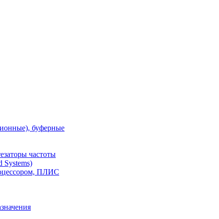
ионные), буферные
тезаторы частоты
 Systems)
роцессором, ПЛИС
азначения