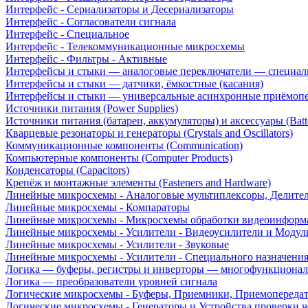
Интерфейс - Сериализаторы и Десериализаторы
Интерфейс - Согласователи сигнала
Интерфейс - Специальное
Интерфейс - Телекоммуникационные микросхемы
Интерфейс - Фильтры - Активные
Интерфейсы и стыки — аналоговые переключатели — специал
Интерфейсы и стыки — датчики, ёмкостные (касания)
Интерфейсы и стыки — универсальные асинхронные приёмоп
Источники питания (Power Supplies)
Источники питания (батареи, аккумуляторы) и аксессуары (Batte
Кварцевые резонаторы и генераторы (Crystals and Oscillators)
Коммуникационные компоненты (Communication)
Компьютерные компоненты (Computer Products)
Конденсаторы (Capacitors)
Крепёж и монтажные элементы (Fasteners and Hardware)
Линейные микросхемы - Аналоговые мультиплексоры, Делите
Линейные микросхемы - Компараторы
Линейные микросхемы - Микросхемы обработки видеоинформ
Линейные микросхемы - Усилители - Видеоусилители и Модул
Линейные микросхемы - Усилители - Звуковые
Линейные микросхемы - Усилители - Специального назначени
Логика — буферы, регистры и инверторы — многофункционал
Логика — преобразователи уровней сигнала
Логические микросхемы - Буферы, Приемники, Приемопереда
Логические микросхемы - Генераторы и Устройства проверки ч