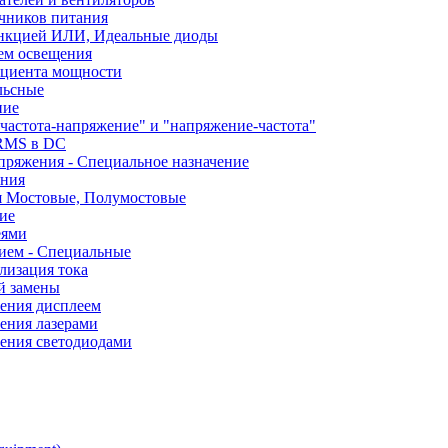
чников питания
ункцией ИЛИ, Идеальные диоды
ем освещения
ициента мощности
льсные
ние
частота-напряжение" и "напряжение-частота"
 RMS в DC
пряжения - Специальное назначение
ания
я Мостовые, Полумостовые
ие
еями
ием - Специальные
лизация тока
й замены
ления дисплеем
ения лазерами
ления светодиодами