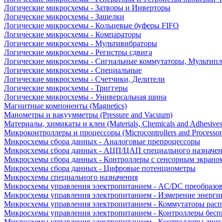
Логические микросхемы - Затворы и Инверторы
Логические микросхемы - Защелки
Логические микросхемы - Кольцевые буферы FIFO
Логические микросхемы - Компараторы
Логические микросхемы - Мультивибраторы
Логические микросхемы - Регистры сдвига
Логические микросхемы - Сигнальные коммутаторы, Мультипл
Логические микросхемы - Специальные
Логические микросхемы - Счетчики, Делители
Логические микросхемы - Триггеры
Логические микросхемы - Универсальная шина
Магнитные компоненты (Magnetics)
Манометры и вакуумметры (Pressure and Vacuum)
Материалы, химикаты и клеи (Materials, Chemicals and Adhesives
Микроконтроллеры и процессоры (Microcontrollers and Processor
Микросхемы сбора данных - Аналоговые препроцессоры
Микросхемы сбора данных - АЦП/ЦАП специального назначе
Микросхемы сбора данных - Контроллеры с сенсорным экрано
Микросхемы сбора данных - Цифровые потенциометры
Микросхемы специального назначения
Микросхемы управления электропитанием - AC/DC преобразо
Микросхемы управления электропитанием - Измерение энерги
Микросхемы управления электропитанием - Коммутаторы расп
Микросхемы управления электропитанием - Контроллеры бесп
Микросхемы управления электропитанием - Контроллеры двиг