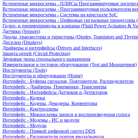
Встроенные микросхемы - ПЛИСы Программируемые логическ
Встроенные микросхемы - Программируемая пользователем в
Встроенные микросхемы - Системы на кристалле SoC
Встроенные микросхемы - Цифровые сигнальные процессоры 
Гидро- и пневмоприводы и клапаны (Fluid Power Actuators & Va
Датчики (Sensors)
Диоды, транзисторы и тиристоры (Diodes, Transistors and Thyrist
Дисплеи (Displays)
Драйверы и интерфейсы (Drivers and Interfaces)
Защита цепей (Circuit Protection)
Звуковые чипы специального назначения
Измерительное и тестовое оборудование (Test and Measurement)
Инструменты (Tools)
Инструменты и оборудование (Home)
Интерфейс - Буферы сигналов, Повторители, Распределители
Интерфейс - Драйверы, Приемники, Трансиверы
Интерфейс - Интерфейсы Датчиков и Детекторов
Интерфейс - Кодеки
Интерфейс - Кодеры, Декодеры, Конверторы
Интерфейс - Контроллеры
Интерфейс - Микросхемы записи и воспроизведения голоса
Интерфейс - Модемы - ИС и модули
Интерфейс - Модули
Интерфейс - Прямой цифровой синтез DDS
Интерфейс - Расширители портов ввода/вывода