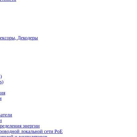
ексоры, Декодеры
)
s)
ния
м
ватели
и
ределения энергии
роводной локальной сети PoE
ателей и вентиляторов