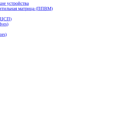
ие устройства
ентильная матрица (ППВМ)
(ЦСП)
lves)
ors)