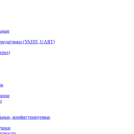
ьные
ередатчики (УАПП, UART)
ries)
ли
ации
и
я
ьные, конфигурируемые
тчики
етности