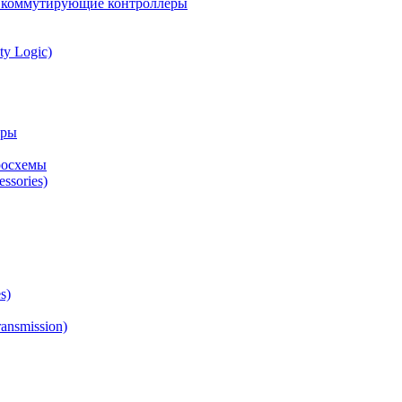
а коммутирующие контроллеры
ty Logic)
оры
росхемы
ssories)
s)
ansmission)