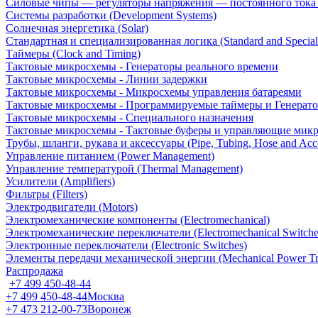
Силовые чипы — регуляторы напряжения — постоянного ток
Системы разработки (Development Systems)
Солнечная энергетика (Solar)
Стандартная и специализированная логика (Standard and Special
Таймеры (Clock and Timing)
Тактовые микросхемы - Генераторы реального времени
Тактовые микросхемы - Линии задержки
Тактовые микросхемы - Микросхемы управления батареями
Тактовые микросхемы - Программируемые таймеры и Генерат
Тактовые микросхемы - Специального назначения
Тактовые микросхемы - Тактовые буферы и управляющие мик
Трубы, шланги, рукава и аксессуары (Pipe, Tubing, Hose and Acce
Управление питанием (Power Management)
Управление температурой (Thermal Management)
Усилители (Amplifiers)
Фильтры (Filters)
Электродвигатели (Motors)
Электромеханические компоненты (Electromechanical)
Электромеханические переключатели (Electromechanical Switche
Электронные переключатели (Electronic Switches)
Элементы передачи механической энергии (Mechanical Power Tr
Распродажа
+7 499 450-48-44
+7 499 450-48-44
Москва
+7 473 212-00-73
Воронеж