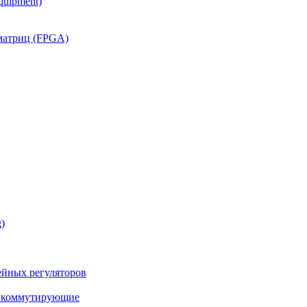
quipment)
матриц (FPGA)
)
йных регуляторов
а коммутирующие