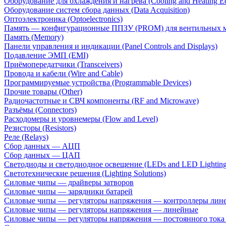
Оборудование для охлаждения и нагрева (Cooling and Heating E
Оборудование систем сбора данных (Data Acquisition)
Оптоэлектроника (Optoelectronics)
Память — конфигурационные ППЗУ (PROM) для вентильных 
Память (Memory)
Панели управления и индикации (Panel Controls and Displays)
Подавление ЭМП (EMI)
Приёмопередатчики (Transceivers)
Провода и кабели (Wire and Cable)
Программируемые устройства (Programmable Devices)
Прочие товары (Other)
Радиочастотные и СВЧ компоненты (RF and Microwave)
Разъёмы (Connectors)
Расходомеры и уровнемеры (Flow and Level)
Резисторы (Resistors)
Реле (Relays)
Сбор данных — АЦП
Сбор данных — ЦАП
Светодиоды и светодиодное освещение (LEDs and LED Lighting
Светотехнические решения (Lighting Solutions)
Силовые чипы — драйверы затворов
Силовые чипы — зарядники батарей
Силовые чипы — регуляторы напряжения — контроллеры лине
Силовые чипы — регуляторы напряжения — линейные
Силовые чипы — регуляторы напряжения — постоянного ток