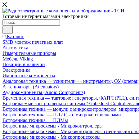
Готовый интернет-магазин электроники
Каталог
SMD монтаж печатных плат
Автоматика
Измерительные приборы
Мебель Viking
Позиции в наличии
Электроника
Импортные компоненты
Аналоговая техника — усилители — инструменты, ОУ (операц
Аттенюаторы (Attenuators)
Аудиокомпоненты (Audio Components)
Временна́я техника — тактовые генераторы, ФАПЧ (PLL), син
Встраиваемые контроллеры и системы (Embedded Controllers and
Встроенная техника — модули с микроконтроллером, микроп
Встроенная техника — ПЛИСы с микроконтроллерами
Встроенная техника — ПЛМы
Встроенные микросхемы - Микроконтроллеры
Встроенные микросхемы - Микроконтроллеры специального н
Встроенные микросхемы - Микропроцессоры