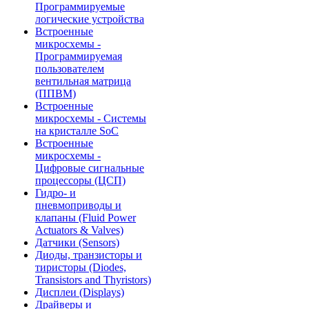
Программируемые
логические устройства
Встроенные
микросхемы -
Программируемая
пользователем
вентильная матрица
(ППВМ)
Встроенные
микросхемы - Системы
на кристалле SoC
Встроенные
микросхемы -
Цифровые сигнальные
процессоры (ЦСП)
Гидро- и
пневмоприводы и
клапаны (Fluid Power
Actuators & Valves)
Датчики (Sensors)
Диоды, транзисторы и
тиристоры (Diodes,
Transistors and Thyristors)
Дисплеи (Displays)
Драйверы и