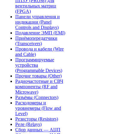
ППЗУ (PROM) для
вентильных матриц
(FPGA)
Панели управления и
индикации (Panel
Controls and Displays)
Подавление ЭМП (EMI)
Приёмопередатчики
(Transceivers)
Провода и кабели (Wire
and Cable)
Программируемые
устройства
(Programmable Devices)
Прочие товары (Other)
Радиочастотные и СВЧ
компоненты (RF and
Microwave)
Разъёмы (Connectors)
Расходомеры и
уровнемеры (Flow and
Level)
Резисторы (Resistors)
Реле (Relays)
Сбор данных — АЦП