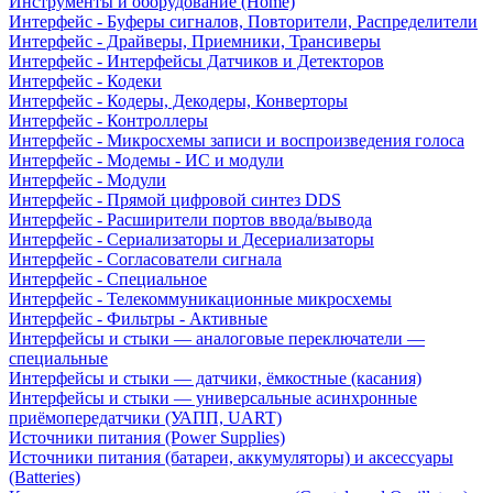
Инструменты и оборудование (Home)
Интерфейс - Буферы сигналов, Повторители, Распределители
Интерфейс - Драйверы, Приемники, Трансиверы
Интерфейс - Интерфейсы Датчиков и Детекторов
Интерфейс - Кодеки
Интерфейс - Кодеры, Декодеры, Конверторы
Интерфейс - Контроллеры
Интерфейс - Микросхемы записи и воспроизведения голоса
Интерфейс - Модемы - ИС и модули
Интерфейс - Модули
Интерфейс - Прямой цифровой синтез DDS
Интерфейс - Расширители портов ввода/вывода
Интерфейс - Сериализаторы и Десериализаторы
Интерфейс - Согласователи сигнала
Интерфейс - Специальное
Интерфейс - Телекоммуникационные микросхемы
Интерфейс - Фильтры - Активные
Интерфейсы и стыки — аналоговые переключатели —
специальные
Интерфейсы и стыки — датчики, ёмкостные (касания)
Интерфейсы и стыки — универсальные асинхронные
приёмопередатчики (УАПП, UART)
Источники питания (Power Supplies)
Источники питания (батареи, аккумуляторы) и аксессуары
(Batteries)