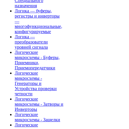
Специального
назначения
Логика — буферы,
регистры и инверторы
—
многофункциональные,
конфигурируемые
Логика —
преобразователи
уровней сигнала
Логические
микросхемы - Буферы,
Приемники,
Приемопередатчики
Логические
микросхемы -
Генераторы и
Устройства проверки
четности
Логические
микросхемы - Затворы и
Инверторы
Логические
микросхемы - Защелки
Логические