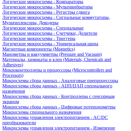
Логические микросхемы - Компараторы
Логические микросхемы - Мультивибраторы
Логические микросхемы - Регистры сдвига
Логические микросхемы - Сигнальные коммутаторы,
Мультиплексоры, Декодеры
Логические микросхемы - Специальные
Логические микросхемы - Счетчики, Делители
Логические микросхемы - Триггеры
Логические микросхемы - Универсальная шина
Магнитные компоненты (Magnetics)
Манометры и вакуумметры (Pressure and Vacuum)
Материалы, химикаты и клеи (Materials, Chemicals and
Adhesives)
Микроконтроллеры и процессоры (Microcontrollers and
Processors)
Микросхемы сбора данных - Аналоговые препроцессоры
Микросхемы сбора данных - АЦП/ЦАП специального
назначения
Микросхемы сбора данных - Контроллеры с сенсорным
экраном
Микросхемы сбора данных - Цифровые потенциометры
Микросхемы специального назначения
Микросхемы управления электропитанием - AC/DC
преобразователи
Микросхемы управления электропитанием - Измерение