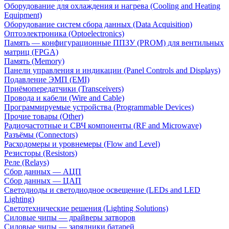
Оборудование для охлаждения и нагрева (Cooling and Heating
Equipment)
Оборудование систем сбора данных (Data Acquisition)
Оптоэлектроника (Optoelectronics)
Память — конфигурационные ППЗУ (PROM) для вентильных
матриц (FPGA)
Память (Memory)
Панели управления и индикации (Panel Controls and Displays)
Подавление ЭМП (EMI)
Приёмопередатчики (Transceivers)
Провода и кабели (Wire and Cable)
Программируемые устройства (Programmable Devices)
Прочие товары (Other)
Радиочастотные и СВЧ компоненты (RF and Microwave)
Разъёмы (Connectors)
Расходомеры и уровнемеры (Flow and Level)
Резисторы (Resistors)
Реле (Relays)
Сбор данных — АЦП
Сбор данных — ЦАП
Светодиоды и светодиодное освещение (LEDs and LED
Lighting)
Светотехнические решения (Lighting Solutions)
Силовые чипы — драйверы затворов
Силовые чипы — зарядники батарей