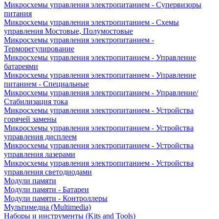
Микросхемы управления электропитанием - Супервизоры
питания
Микросхемы управления электропитанием - Схемы
управления Мостовые, Полумостовые
Микросхемы управления электропитанием -
Терморегулирование
Микросхемы управления электропитанием - Управление
батареями
Микросхемы управления электропитанием - Управление
питанием - Специальные
Микросхемы управления электропитанием - Управление/
Стабилизация тока
Микросхемы управления электропитанием - Устройства
горячей замены
Микросхемы управления электропитанием - Устройства
управления дисплеем
Микросхемы управления электропитанием - Устройства
управления лазерами
Микросхемы управления электропитанием - Устройства
управления светодиодами
Модули памяти
Модули памяти - Батареи
Модули памяти - Контроллеры
Мультимедиа (Multimedia)
Наборы и инструменты (Kits and Tools)