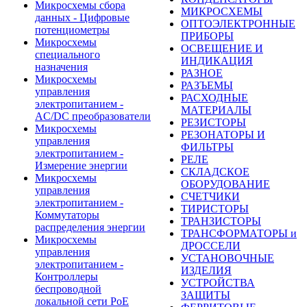
Микросхемы сбора
МИКРОСХЕМЫ
данных - Цифровые
ОПТОЭЛЕКТРОННЫЕ
потенциометры
ПРИБОРЫ
Микросхемы
ОСВЕЩЕНИЕ И
специального
ИНДИКАЦИЯ
назначения
РАЗНОЕ
Микросхемы
РАЗЪЕМЫ
управления
РАСХОДНЫЕ
электропитанием -
МАТЕРИАЛЫ
AC/DC преобразователи
РЕЗИСТОРЫ
Микросхемы
РЕЗОНАТОРЫ И
управления
ФИЛЬТРЫ
электропитанием -
РЕЛЕ
Измерение энергии
СКЛАДСКОЕ
Микросхемы
ОБОРУДОВАНИЕ
управления
СЧЕТЧИКИ
электропитанием -
ТИРИСТОРЫ
Коммутаторы
ТРАНЗИСТОРЫ
распределения энергии
ТРАНСФОРМАТОРЫ и
Микросхемы
ДРОССЕЛИ
управления
УСТАНОВОЧНЫЕ
электропитанием -
ИЗДЕЛИЯ
Контроллеры
УСТРОЙСТВА
беспроводной
ЗАЩИТЫ
локальной сети PoE