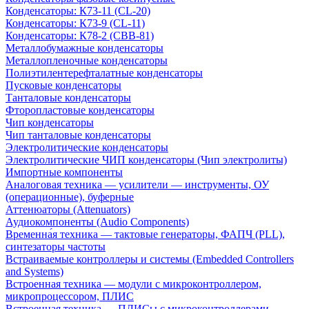
Конденсаторы: К73-11 (CL-20)
Конденсаторы: К73-9 (CL-11)
Конденсаторы: К78-2 (CBB-81)
Металлобумажные конденсаторы
Металлопленочные конденсаторы
Полиэтилентерефталатные конденсаторы
Пусковые конденсаторы
Танталовые конденсаторы
Фторопластовые конденсаторы
Чип конденсаторы
Чип танталовые конденсаторы
Электролитические конденсаторы
Электролитические ЧИП конденсаторы (Чип электролиты)
Импортные компоненты
Аналоговая техника — усилители — инструменты, ОУ
(операционные), буферные
Аттенюаторы (Attenuators)
Аудиокомпоненты (Audio Components)
Временна́я техника — тактовые генераторы, ФАПЧ (PLL),
синтезаторы частоты
Встраиваемые контроллеры и системы (Embedded Controllers
and Systems)
Встроенная техника — модули с микроконтроллером,
микропроцессором, ПЛИС
Встроенная техника — ПЛИСы с микроконтроллерами