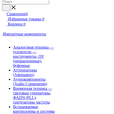
Сравнение
0
Избранные товары
0
Корзина
0
Импортные компоненты
Аналоговая техника —
усилители —
инструменты, ОУ
(операционные),
буферные
Аттенюаторы
(Attenuators)
Аудиокомпоненты
(Audio Components)
Временна́я техника —
тактовые генераторы,
ФАПЧ (PLL),
синтезаторы частоты
Встраиваемые
контроллеры и системы