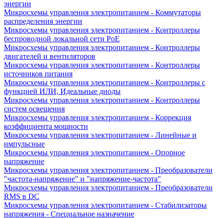
энергии
Микросхемы управления электропитанием - Коммутаторы
распределения энергии
Микросхемы управления электропитанием - Контроллеры
беспроводной локальной сети PoE
Микросхемы управления электропитанием - Контроллеры
двигателей и вентиляторов
Микросхемы управления электропитанием - Контроллеры
источников питания
Микросхемы управления электропитанием - Контроллеры с
функцией ИЛИ, Идеальные диоды
Микросхемы управления электропитанием - Контроллеры
систем освещения
Микросхемы управления электропитанием - Коррекция
коэффициента мощности
Микросхемы управления электропитанием - Линейные и
импульсные
Микросхемы управления электропитанием - Опорное
напряжение
Микросхемы управления электропитанием - Преобразователи
"частота-напряжение" и "напряжение-частота"
Микросхемы управления электропитанием - Преобразователи
RMS в DC
Микросхемы управления электропитанием - Стабилизаторы
напряжения - Специальное назначение