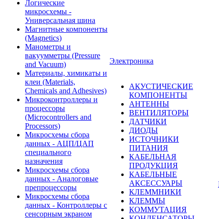
Логические
микросхемы -
Универсальная шина
Магнитные компоненты
(Magnetics)
Манометры и
вакуумметры (Pressure
Электроника
and Vacuum)
Материалы, химикаты и
клеи (Materials,
АКУСТИЧЕСКИЕ
Chemicals and Adhesives)
КОМПОНЕНТЫ
Микроконтроллеры и
АНТЕННЫ
процессоры
ВЕНТИЛЯТОРЫ
(Microcontrollers and
ДАТЧИКИ
Processors)
ДИОДЫ
Микросхемы сбора
ИСТОЧНИКИ
данных - АЦП/ЦАП
ПИТАНИЯ
специального
КАБЕЛЬНАЯ
назначения
ПРОДУКЦИЯ
Микросхемы сбора
КАБЕЛЬНЫЕ
данных - Аналоговые
АКСЕССУАРЫ
препроцессоры
КЛЕММНИКИ
Микросхемы сбора
КЛЕММЫ
данных - Контроллеры с
КОММУТАЦИЯ
сенсорным экраном
КОНДЕНСАТОРЫ