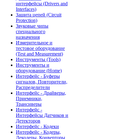
интерфейсы (Drivers and
Interfaces)
Защита цепей (Circuit
Protection)
Звуковые чипы
специального
назначения
Измерительное и
тестовое оборудование
(Test and Measurement)
Инструменты (Tools)
Инструменты и
оборудование (Home)
Интерфейс - Буферы
сигналов, Повторители,
Распределители
Интерфейс - Драйверы,
Приемники,
Трансиверы
Интерфейс -
Интерфейсы Датчиков и
Детекторов
Интерфейс - Кодеки
Интерфейс - Кодеры,
Декодеры, Конверторы