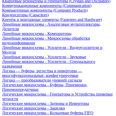
Кварцевые резонаторы и генераторы (Crystals and Oscillators)
Коммуникационные компоненты (Communication)
Компьютерные компоненты (Computer Products)
Конденсаторы (Capacitors)
Крепёж и монтажные элементы (Fasteners and Hardware)
Линейные микросхемы - Аналоговые мультиплексоры,
Делители
Линейные микросхемы - Компараторы
Линейные микросхемы - Микросхемы обработки
видеоинформации
Линейные микросхемы - Усилители - Видеоусилители и
Модули
Линейные микросхемы - Усилители - Звуковые
Линейные микросхемы - Усилители - Специального
назначения
Логика — буферы, регистры и инверторы —
многофункциональные, конфигурируемые
Логика — преобразователи уровней сигнала
Логические микросхемы - Буферы, Приемники,
Приемопередатчики
Логические микросхемы - Генераторы и Устройства проверки
четности
Логические микросхемы - Затворы и Инверторы
Логические микросхемы - Защелки
Логические микросхемы - Кольцевые буферы FIFO