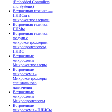
(Embedded Controllers
and Systems)
Встроенная техника —
ПЛИСы с
микроконтроллерами
Встроенная техника —
ПЛМы
Встроенная техника —
модули с
микроконтроллером,
микропроцессором,
ПЛИС
Встроенные
микросхемы -
Микроконтроллеры
Встроенные
микросхемы -
Микроконтроллеры
специального
назначения
Встроенные
микросхемы -
Микропроцессоры
Встроенные
микросхемы - ПЛИСы