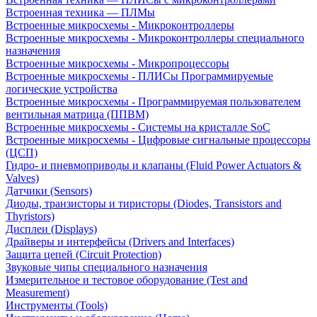
Встроенная техника — ПЛМы
Встроенные микросхемы - Микроконтроллеры
Встроенные микросхемы - Микроконтроллеры специального
назначения
Встроенные микросхемы - Микропроцессоры
Встроенные микросхемы - ПЛИСы Программируемые
логические устройства
Встроенные микросхемы - Программируемая пользователем
вентильная матрица (ППВМ)
Встроенные микросхемы - Системы на кристалле SoC
Встроенные микросхемы - Цифровые сигнальные процессоры
(ЦСП)
Гидро- и пневмоприводы и клапаны (Fluid Power Actuators &
Valves)
Датчики (Sensors)
Диоды, транзисторы и тиристоры (Diodes, Transistors and
Thyristors)
Дисплеи (Displays)
Драйверы и интерфейсы (Drivers and Interfaces)
Защита цепей (Circuit Protection)
Звуковые чипы специального назначения
Измерительное и тестовое оборудование (Test and
Measurement)
Инструменты (Tools)