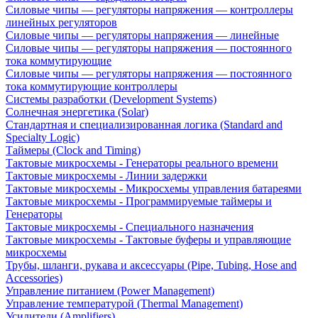
Силовые чипы — регуляторы напряжения — контроллеры
линейных регуляторов
Силовые чипы — регуляторы напряжения — линейные
Силовые чипы — регуляторы напряжения — постоянного
тока коммутирующие
Силовые чипы — регуляторы напряжения — постоянного
тока коммутирующие контроллеры
Системы разработки (Development Systems)
Солнечная энергетика (Solar)
Стандартная и специализированная логика (Standard and
Specialty Logic)
Таймеры (Clock and Timing)
Тактовые микросхемы - Генераторы реального времени
Тактовые микросхемы - Линии задержки
Тактовые микросхемы - Микросхемы управления батареями
Тактовые микросхемы - Программируемые таймеры и
Генераторы
Тактовые микросхемы - Специального назначения
Тактовые микросхемы - Тактовые буферы и управляющие
микросхемы
Трубы, шланги, рукава и аксессуары (Pipe, Tubing, Hose and
Accessories)
Управление питанием (Power Management)
Управление температурой (Thermal Management)
Усилители (Amplifiers)