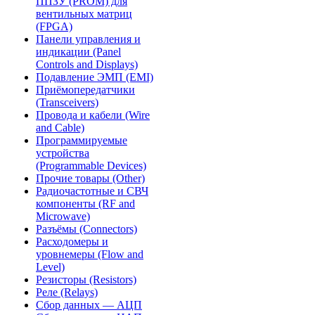
ППЗУ (PROM) для
вентильных матриц
(FPGA)
Панели управления и
индикации (Panel
Controls and Displays)
Подавление ЭМП (EMI)
Приёмопередатчики
(Transceivers)
Провода и кабели (Wire
and Cable)
Программируемые
устройства
(Programmable Devices)
Прочие товары (Other)
Радиочастотные и СВЧ
компоненты (RF and
Microwave)
Разъёмы (Connectors)
Расходомеры и
уровнемеры (Flow and
Level)
Резисторы (Resistors)
Реле (Relays)
Сбор данных — АЦП