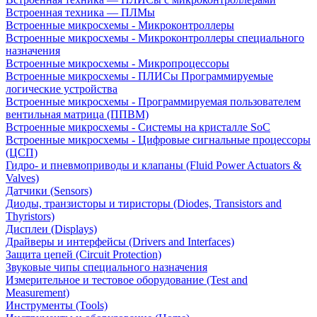
Встроенная техника — ПЛМы
Встроенные микросхемы - Микроконтроллеры
Встроенные микросхемы - Микроконтроллеры специального
назначения
Встроенные микросхемы - Микропроцессоры
Встроенные микросхемы - ПЛИСы Программируемые
логические устройства
Встроенные микросхемы - Программируемая пользователем
вентильная матрица (ППВМ)
Встроенные микросхемы - Системы на кристалле SoC
Встроенные микросхемы - Цифровые сигнальные процессоры
(ЦСП)
Гидро- и пневмоприводы и клапаны (Fluid Power Actuators &
Valves)
Датчики (Sensors)
Диоды, транзисторы и тиристоры (Diodes, Transistors and
Thyristors)
Дисплеи (Displays)
Драйверы и интерфейсы (Drivers and Interfaces)
Защита цепей (Circuit Protection)
Звуковые чипы специального назначения
Измерительное и тестовое оборудование (Test and
Measurement)
Инструменты (Tools)