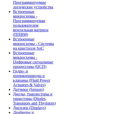
Программируемые
логические устройства
Встроенные
микросхемы -
Программируемая
пользователем
вентильная матрица
(ППВМ)
Встроенные
микросхемы - Системы
на кристалле SoC
Встроенные
микросхемы -
Цифровые сигнальные
процессоры (ЦСП)
Гидро- и
пневмоприводы и
клапаны (Fluid Power
Actuators & Valves)
Датчики (Sensors)
Диоды, транзисторы и
тиристоры (Diodes,
Transistors and Thyristors)
Дисплеи (Displays)
Драйверы и