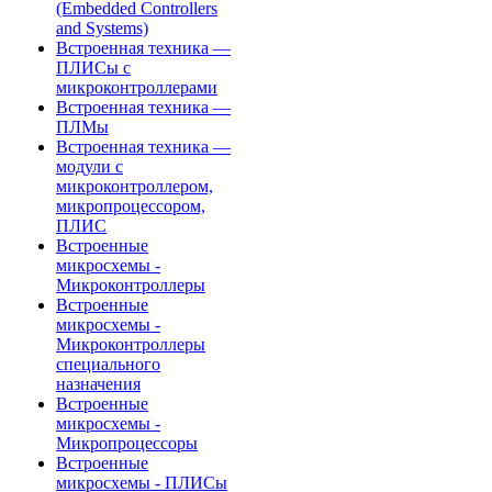
(Embedded Controllers
and Systems)
Встроенная техника —
ПЛИСы с
микроконтроллерами
Встроенная техника —
ПЛМы
Встроенная техника —
модули с
микроконтроллером,
микропроцессором,
ПЛИС
Встроенные
микросхемы -
Микроконтроллеры
Встроенные
микросхемы -
Микроконтроллеры
специального
назначения
Встроенные
микросхемы -
Микропроцессоры
Встроенные
микросхемы - ПЛИСы