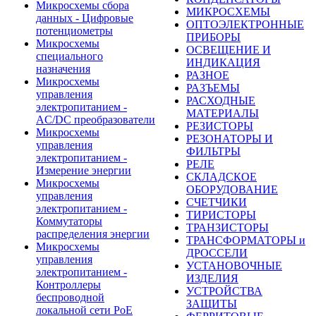
Микросхемы сбора
МИКРОСХЕМЫ
данных - Цифровые
ОПТОЭЛЕКТРОННЫЕ
потенциометры
ПРИБОРЫ
Микросхемы
ОСВЕЩЕНИЕ И
специального
ИНДИКАЦИЯ
назначения
РАЗНОЕ
Микросхемы
РАЗЪЕМЫ
управления
РАСХОДНЫЕ
электропитанием -
МАТЕРИАЛЫ
AC/DC преобразователи
РЕЗИСТОРЫ
Микросхемы
РЕЗОНАТОРЫ И
управления
ФИЛЬТРЫ
электропитанием -
РЕЛЕ
Измерение энергии
СКЛАДСКОЕ
Микросхемы
ОБОРУДОВАНИЕ
управления
СЧЕТЧИКИ
электропитанием -
ТИРИСТОРЫ
Коммутаторы
ТРАНЗИСТОРЫ
распределения энергии
ТРАНСФОРМАТОРЫ и
Микросхемы
ДРОССЕЛИ
управления
УСТАНОВОЧНЫЕ
электропитанием -
ИЗДЕЛИЯ
Контроллеры
УСТРОЙСТВА
беспроводной
ЗАЩИТЫ
локальной сети PoE