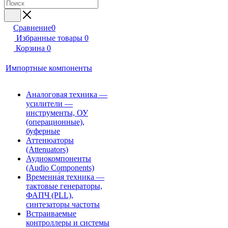
Сравнение
0
Избранные товары
0
Корзина
0
Импортные компоненты
Аналоговая техника —
усилители —
инструменты, ОУ
(операционные),
буферные
Аттенюаторы
(Attenuators)
Аудиокомпоненты
(Audio Components)
Временна́я техника —
тактовые генераторы,
ФАПЧ (PLL),
синтезаторы частоты
Встраиваемые
контроллеры и системы