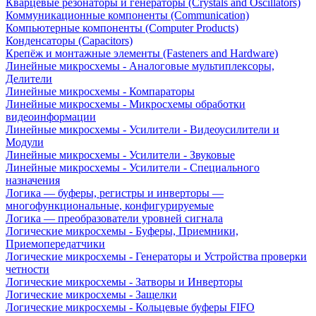
Кварцевые резонаторы и генераторы (Crystals and Oscillators)
Коммуникационные компоненты (Communication)
Компьютерные компоненты (Computer Products)
Конденсаторы (Capacitors)
Крепёж и монтажные элементы (Fasteners and Hardware)
Линейные микросхемы - Аналоговые мультиплексоры,
Делители
Линейные микросхемы - Компараторы
Линейные микросхемы - Микросхемы обработки
видеоинформации
Линейные микросхемы - Усилители - Видеоусилители и
Модули
Линейные микросхемы - Усилители - Звуковые
Линейные микросхемы - Усилители - Специального
назначения
Логика — буферы, регистры и инверторы —
многофункциональные, конфигурируемые
Логика — преобразователи уровней сигнала
Логические микросхемы - Буферы, Приемники,
Приемопередатчики
Логические микросхемы - Генераторы и Устройства проверки
четности
Логические микросхемы - Затворы и Инверторы
Логические микросхемы - Защелки
Логические микросхемы - Кольцевые буферы FIFO