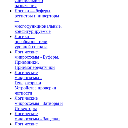
Специального
назначения
Логика — буферы,
регистры и инверторы
—
многофункциональные,
конфигурируемые
Логика —
преобразователи
уровней сигнала
Логические
микросхемы - Буферы,
Приемники,
Приемопередатчики
Логические
микросхемы -
Генераторы и
Устройства проверки
четности
Логические
микросхемы - Затворы и
Инверторы
Логические
микросхемы - Защелки
Логические