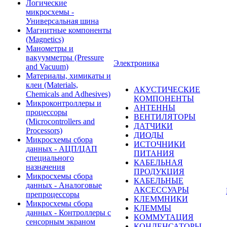
Логические
микросхемы -
Универсальная шина
Магнитные компоненты
(Magnetics)
Манометры и
вакуумметры (Pressure
Электроника
and Vacuum)
Материалы, химикаты и
клеи (Materials,
АКУСТИЧЕСКИЕ
Chemicals and Adhesives)
КОМПОНЕНТЫ
Микроконтроллеры и
АНТЕННЫ
процессоры
ВЕНТИЛЯТОРЫ
(Microcontrollers and
ДАТЧИКИ
Processors)
ДИОДЫ
Микросхемы сбора
ИСТОЧНИКИ
данных - АЦП/ЦАП
ПИТАНИЯ
специального
КАБЕЛЬНАЯ
назначения
ПРОДУКЦИЯ
Микросхемы сбора
КАБЕЛЬНЫЕ
данных - Аналоговые
АКСЕССУАРЫ
препроцессоры
КЛЕММНИКИ
Микросхемы сбора
КЛЕММЫ
данных - Контроллеры с
КОММУТАЦИЯ
сенсорным экраном
КОНДЕНСАТОРЫ