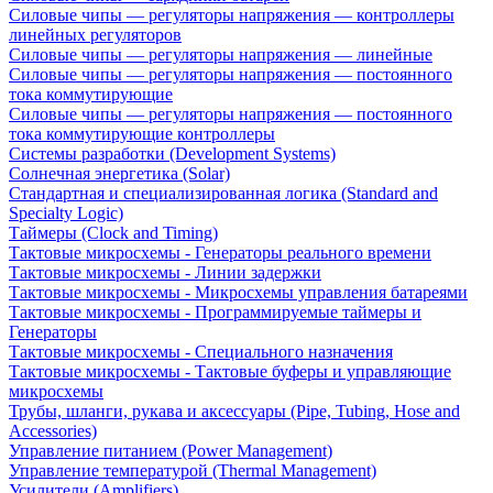
Силовые чипы — регуляторы напряжения — контроллеры
линейных регуляторов
Силовые чипы — регуляторы напряжения — линейные
Силовые чипы — регуляторы напряжения — постоянного
тока коммутирующие
Силовые чипы — регуляторы напряжения — постоянного
тока коммутирующие контроллеры
Системы разработки (Development Systems)
Солнечная энергетика (Solar)
Стандартная и специализированная логика (Standard and
Specialty Logic)
Таймеры (Clock and Timing)
Тактовые микросхемы - Генераторы реального времени
Тактовые микросхемы - Линии задержки
Тактовые микросхемы - Микросхемы управления батареями
Тактовые микросхемы - Программируемые таймеры и
Генераторы
Тактовые микросхемы - Специального назначения
Тактовые микросхемы - Тактовые буферы и управляющие
микросхемы
Трубы, шланги, рукава и аксессуары (Pipe, Tubing, Hose and
Accessories)
Управление питанием (Power Management)
Управление температурой (Thermal Management)
Усилители (Amplifiers)