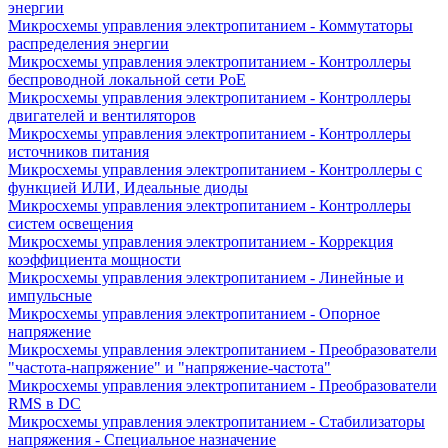
энергии
Микросхемы управления электропитанием - Коммутаторы
распределения энергии
Микросхемы управления электропитанием - Контроллеры
беспроводной локальной сети PoE
Микросхемы управления электропитанием - Контроллеры
двигателей и вентиляторов
Микросхемы управления электропитанием - Контроллеры
источников питания
Микросхемы управления электропитанием - Контроллеры с
функцией ИЛИ, Идеальные диоды
Микросхемы управления электропитанием - Контроллеры
систем освещения
Микросхемы управления электропитанием - Коррекция
коэффициента мощности
Микросхемы управления электропитанием - Линейные и
импульсные
Микросхемы управления электропитанием - Опорное
напряжение
Микросхемы управления электропитанием - Преобразователи
"частота-напряжение" и "напряжение-частота"
Микросхемы управления электропитанием - Преобразователи
RMS в DC
Микросхемы управления электропитанием - Стабилизаторы
напряжения - Специальное назначение