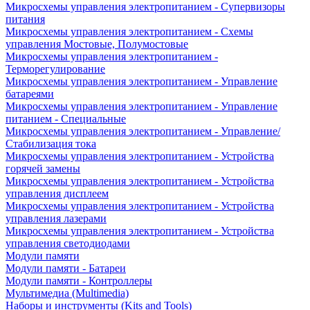
Микросхемы управления электропитанием - Супервизоры
питания
Микросхемы управления электропитанием - Схемы
управления Мостовые, Полумостовые
Микросхемы управления электропитанием -
Терморегулирование
Микросхемы управления электропитанием - Управление
батареями
Микросхемы управления электропитанием - Управление
питанием - Специальные
Микросхемы управления электропитанием - Управление/
Стабилизация тока
Микросхемы управления электропитанием - Устройства
горячей замены
Микросхемы управления электропитанием - Устройства
управления дисплеем
Микросхемы управления электропитанием - Устройства
управления лазерами
Микросхемы управления электропитанием - Устройства
управления светодиодами
Модули памяти
Модули памяти - Батареи
Модули памяти - Контроллеры
Мультимедиа (Multimedia)
Наборы и инструменты (Kits and Tools)