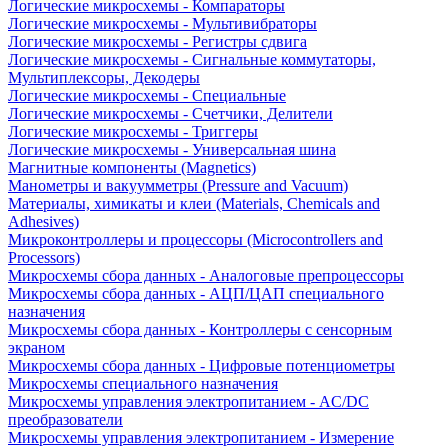
Логические микросхемы - Компараторы
Логические микросхемы - Мультивибраторы
Логические микросхемы - Регистры сдвига
Логические микросхемы - Сигнальные коммутаторы,
Мультиплексоры, Декодеры
Логические микросхемы - Специальные
Логические микросхемы - Счетчики, Делители
Логические микросхемы - Триггеры
Логические микросхемы - Универсальная шина
Магнитные компоненты (Magnetics)
Манометры и вакуумметры (Pressure and Vacuum)
Материалы, химикаты и клеи (Materials, Chemicals and
Adhesives)
Микроконтроллеры и процессоры (Microcontrollers and
Processors)
Микросхемы сбора данных - Аналоговые препроцессоры
Микросхемы сбора данных - АЦП/ЦАП специального
назначения
Микросхемы сбора данных - Контроллеры с сенсорным
экраном
Микросхемы сбора данных - Цифровые потенциометры
Микросхемы специального назначения
Микросхемы управления электропитанием - AC/DC
преобразователи
Микросхемы управления электропитанием - Измерение