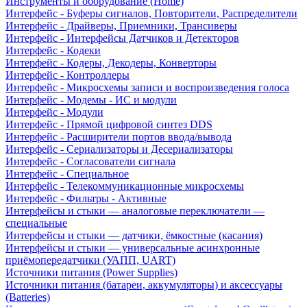
Инструменты и оборудование (Home)
Интерфейс - Буферы сигналов, Повторители, Распределители
Интерфейс - Драйверы, Приемники, Трансиверы
Интерфейс - Интерфейсы Датчиков и Детекторов
Интерфейс - Кодеки
Интерфейс - Кодеры, Декодеры, Конверторы
Интерфейс - Контроллеры
Интерфейс - Микросхемы записи и воспроизведения голоса
Интерфейс - Модемы - ИС и модули
Интерфейс - Модули
Интерфейс - Прямой цифровой синтез DDS
Интерфейс - Расширители портов ввода/вывода
Интерфейс - Сериализаторы и Десериализаторы
Интерфейс - Согласователи сигнала
Интерфейс - Специальное
Интерфейс - Телекоммуникационные микросхемы
Интерфейс - Фильтры - Активные
Интерфейсы и стыки — аналоговые переключатели —
специальные
Интерфейсы и стыки — датчики, ёмкостные (касания)
Интерфейсы и стыки — универсальные асинхронные
приёмопередатчики (УАПП, UART)
Источники питания (Power Supplies)
Источники питания (батареи, аккумуляторы) и аксессуары
(Batteries)