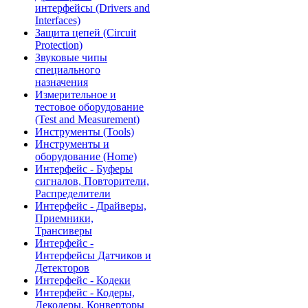
интерфейсы (Drivers and
Interfaces)
Защита цепей (Circuit
Protection)
Звуковые чипы
специального
назначения
Измерительное и
тестовое оборудование
(Test and Measurement)
Инструменты (Tools)
Инструменты и
оборудование (Home)
Интерфейс - Буферы
сигналов, Повторители,
Распределители
Интерфейс - Драйверы,
Приемники,
Трансиверы
Интерфейс -
Интерфейсы Датчиков и
Детекторов
Интерфейс - Кодеки
Интерфейс - Кодеры,
Декодеры, Конверторы