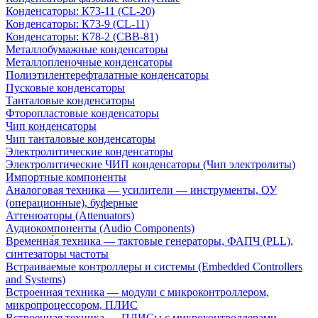
Конденсаторы: К73-11 (CL-20)
Конденсаторы: К73-9 (CL-11)
Конденсаторы: К78-2 (CBB-81)
Металлобумажные конденсаторы
Металлопленочные конденсаторы
Полиэтилентерефталатные конденсаторы
Пусковые конденсаторы
Танталовые конденсаторы
Фторопластовые конденсаторы
Чип конденсаторы
Чип танталовые конденсаторы
Электролитические конденсаторы
Электролитические ЧИП конденсаторы (Чип электролиты)
Импортные компоненты
Аналоговая техника — усилители — инструменты, ОУ
(операционные), буферные
Аттенюаторы (Attenuators)
Аудиокомпоненты (Audio Components)
Временна́я техника — тактовые генераторы, ФАПЧ (PLL),
синтезаторы частоты
Встраиваемые контроллеры и системы (Embedded Controllers
and Systems)
Встроенная техника — модули с микроконтроллером,
микропроцессором, ПЛИС
Встроенная техника — ПЛИСы с микроконтроллерами