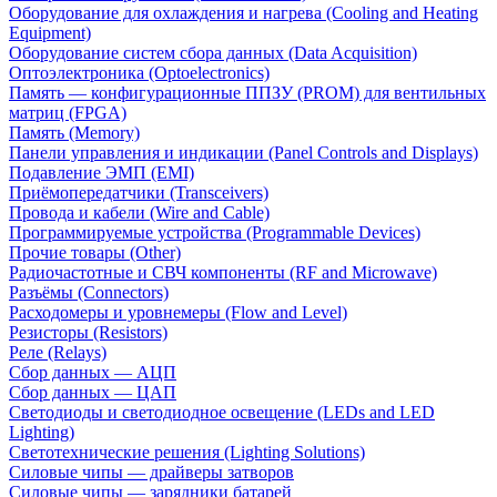
Оборудование для охлаждения и нагрева (Cooling and Heating
Equipment)
Оборудование систем сбора данных (Data Acquisition)
Оптоэлектроника (Optoelectronics)
Память — конфигурационные ППЗУ (PROM) для вентильных
матриц (FPGA)
Память (Memory)
Панели управления и индикации (Panel Controls and Displays)
Подавление ЭМП (EMI)
Приёмопередатчики (Transceivers)
Провода и кабели (Wire and Cable)
Программируемые устройства (Programmable Devices)
Прочие товары (Other)
Радиочастотные и СВЧ компоненты (RF and Microwave)
Разъёмы (Connectors)
Расходомеры и уровнемеры (Flow and Level)
Резисторы (Resistors)
Реле (Relays)
Сбор данных — АЦП
Сбор данных — ЦАП
Светодиоды и светодиодное освещение (LEDs and LED
Lighting)
Светотехнические решения (Lighting Solutions)
Силовые чипы — драйверы затворов
Силовые чипы — зарядники батарей