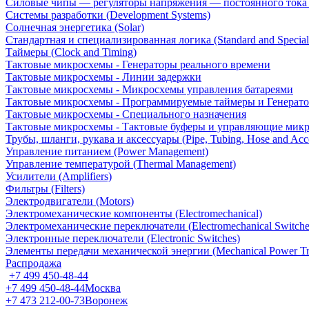
Силовые чипы — регуляторы напряжения — постоянного ток
Системы разработки (Development Systems)
Солнечная энергетика (Solar)
Стандартная и специализированная логика (Standard and Special
Таймеры (Clock and Timing)
Тактовые микросхемы - Генераторы реального времени
Тактовые микросхемы - Линии задержки
Тактовые микросхемы - Микросхемы управления батареями
Тактовые микросхемы - Программируемые таймеры и Генерат
Тактовые микросхемы - Специального назначения
Тактовые микросхемы - Тактовые буферы и управляющие мик
Трубы, шланги, рукава и аксессуары (Pipe, Tubing, Hose and Acce
Управление питанием (Power Management)
Управление температурой (Thermal Management)
Усилители (Amplifiers)
Фильтры (Filters)
Электродвигатели (Motors)
Электромеханические компоненты (Electromechanical)
Электромеханические переключатели (Electromechanical Switche
Электронные переключатели (Electronic Switches)
Элементы передачи механической энергии (Mechanical Power Tr
Распродажа
+7 499 450-48-44
+7 499 450-48-44
Москва
+7 473 212-00-73
Воронеж