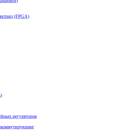
quipment)
матриц (FPGA)
)
йных регуляторов
а коммутирующие