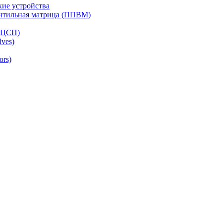
ие устройства
ентильная матрица (ППВМ)
(ЦСП)
lves)
ors)