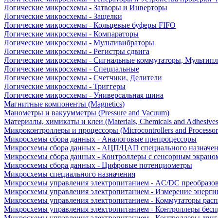
Логические микросхемы - Затворы и Инверторы
Логические микросхемы - Защелки
Логические микросхемы - Кольцевые буферы FIFO
Логические микросхемы - Компараторы
Логические микросхемы - Мультивибраторы
Логические микросхемы - Регистры сдвига
Логические микросхемы - Сигнальные коммутаторы, Мультипл
Логические микросхемы - Специальные
Логические микросхемы - Счетчики, Делители
Логические микросхемы - Триггеры
Логические микросхемы - Универсальная шина
Магнитные компоненты (Magnetics)
Манометры и вакуумметры (Pressure and Vacuum)
Материалы, химикаты и клеи (Materials, Chemicals and Adhesives
Микроконтроллеры и процессоры (Microcontrollers and Processor
Микросхемы сбора данных - Аналоговые препроцессоры
Микросхемы сбора данных - АЦП/ЦАП специального назначе
Микросхемы сбора данных - Контроллеры с сенсорным экрано
Микросхемы сбора данных - Цифровые потенциометры
Микросхемы специального назначения
Микросхемы управления электропитанием - AC/DC преобразо
Микросхемы управления электропитанием - Измерение энерги
Микросхемы управления электропитанием - Коммутаторы расп
Микросхемы управления электропитанием - Контроллеры бесп
Микросхемы управления электропитанием - Контроллеры двиг