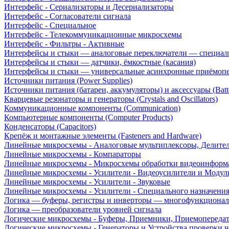
Интерфейс - Сериализаторы и Десериализаторы
Интерфейс - Согласователи сигнала
Интерфейс - Специальное
Интерфейс - Телекоммуникационные микросхемы
Интерфейс - Фильтры - Активные
Интерфейсы и стыки — аналоговые переключатели — специал
Интерфейсы и стыки — датчики, ёмкостные (касания)
Интерфейсы и стыки — универсальные асинхронные приёмоп
Источники питания (Power Supplies)
Источники питания (батареи, аккумуляторы) и аксессуары (Batte
Кварцевые резонаторы и генераторы (Crystals and Oscillators)
Коммуникационные компоненты (Communication)
Компьютерные компоненты (Computer Products)
Конденсаторы (Capacitors)
Крепёж и монтажные элементы (Fasteners and Hardware)
Линейные микросхемы - Аналоговые мультиплексоры, Делите
Линейные микросхемы - Компараторы
Линейные микросхемы - Микросхемы обработки видеоинформ
Линейные микросхемы - Усилители - Видеоусилители и Модул
Линейные микросхемы - Усилители - Звуковые
Линейные микросхемы - Усилители - Специального назначени
Логика — буферы, регистры и инверторы — многофункционал
Логика — преобразователи уровней сигнала
Логические микросхемы - Буферы, Приемники, Приемопереда
Логические микросхемы - Генераторы и Устройства проверки ч