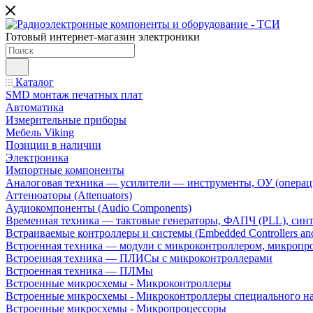
Готовый интернет-магазин электроники
Каталог
SMD монтаж печатных плат
Автоматика
Измерительные приборы
Мебель Viking
Позиции в наличии
Электроника
Импортные компоненты
Аналоговая техника — усилители — инструменты, ОУ (операц
Аттенюаторы (Attenuators)
Аудиокомпоненты (Audio Components)
Временна́я техника — тактовые генераторы, ФАПЧ (PLL), син
Встраиваемые контроллеры и системы (Embedded Controllers and
Встроенная техника — модули с микроконтроллером, микроп
Встроенная техника — ПЛИСы с микроконтроллерами
Встроенная техника — ПЛМы
Встроенные микросхемы - Микроконтроллеры
Встроенные микросхемы - Микроконтроллеры специального н
Встроенные микросхемы - Микропроцессоры