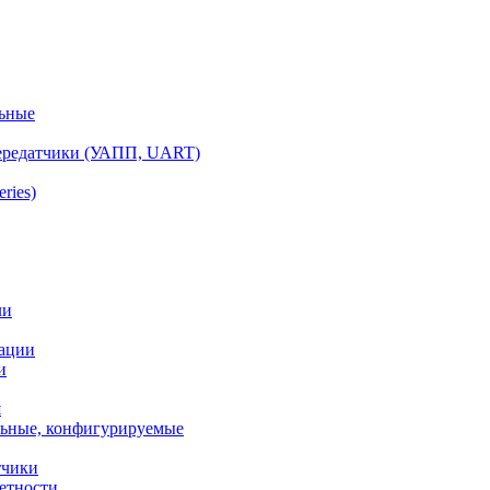
ьные
ередатчики (УАПП, UART)
ries)
ли
ации
и
я
ьные, конфигурируемые
тчики
етности