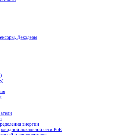
ексоры, Декодеры
)
s)
ния
м
ватели
и
ределения энергии
роводной локальной сети PoE
ателей и вентиляторов