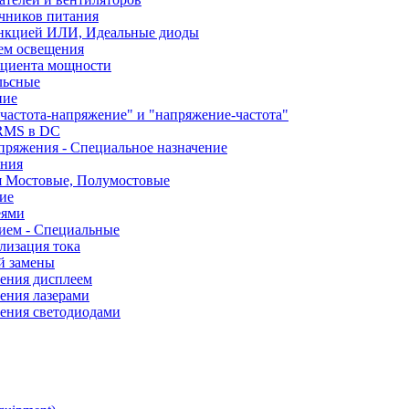
чников питания
ункцией ИЛИ, Идеальные диоды
ем освещения
ициента мощности
льсные
ние
частота-напряжение" и "напряжение-частота"
 RMS в DC
пряжения - Специальное назначение
ания
я Мостовые, Полумостовые
ие
еями
ием - Специальные
лизация тока
й замены
ления дисплеем
ения лазерами
ления светодиодами