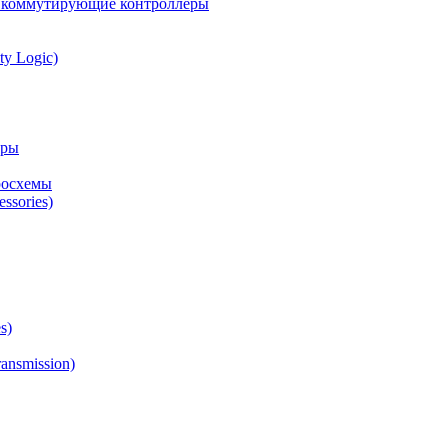
а коммутирующие контроллеры
ty Logic)
оры
росхемы
ssories)
s)
ansmission)