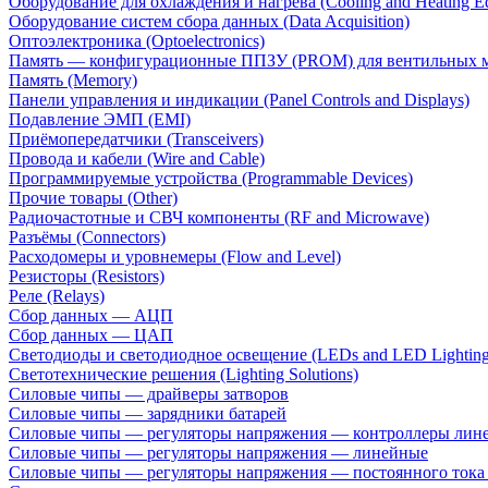
Оборудование для охлаждения и нагрева (Cooling and Heating E
Оборудование систем сбора данных (Data Acquisition)
Оптоэлектроника (Optoelectronics)
Память — конфигурационные ППЗУ (PROM) для вентильных 
Память (Memory)
Панели управления и индикации (Panel Controls and Displays)
Подавление ЭМП (EMI)
Приёмопередатчики (Transceivers)
Провода и кабели (Wire and Cable)
Программируемые устройства (Programmable Devices)
Прочие товары (Other)
Радиочастотные и СВЧ компоненты (RF and Microwave)
Разъёмы (Connectors)
Расходомеры и уровнемеры (Flow and Level)
Резисторы (Resistors)
Реле (Relays)
Сбор данных — АЦП
Сбор данных — ЦАП
Светодиоды и светодиодное освещение (LEDs and LED Lighting
Светотехнические решения (Lighting Solutions)
Силовые чипы — драйверы затворов
Силовые чипы — зарядники батарей
Силовые чипы — регуляторы напряжения — контроллеры лине
Силовые чипы — регуляторы напряжения — линейные
Силовые чипы — регуляторы напряжения — постоянного ток