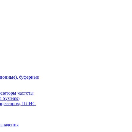
ионные), буферные
тезаторы частоты
 Systems)
роцессором, ПЛИС
азначения