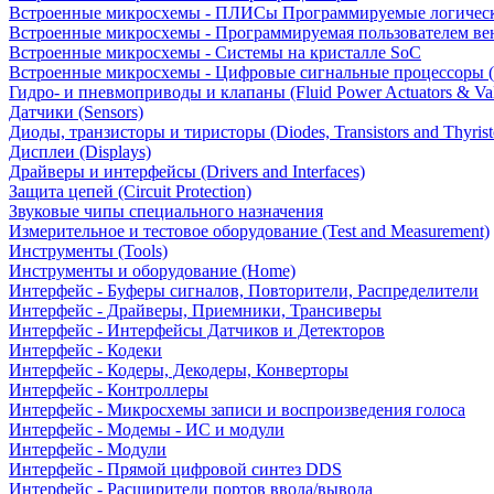
Встроенные микросхемы - ПЛИСы Программируемые логическ
Встроенные микросхемы - Программируемая пользователем в
Встроенные микросхемы - Системы на кристалле SoC
Встроенные микросхемы - Цифровые сигнальные процессоры 
Гидро- и пневмоприводы и клапаны (Fluid Power Actuators & Va
Датчики (Sensors)
Диоды, транзисторы и тиристоры (Diodes, Transistors and Thyrist
Дисплеи (Displays)
Драйверы и интерфейсы (Drivers and Interfaces)
Защита цепей (Circuit Protection)
Звуковые чипы специального назначения
Измерительное и тестовое оборудование (Test and Measurement)
Инструменты (Tools)
Инструменты и оборудование (Home)
Интерфейс - Буферы сигналов, Повторители, Распределители
Интерфейс - Драйверы, Приемники, Трансиверы
Интерфейс - Интерфейсы Датчиков и Детекторов
Интерфейс - Кодеки
Интерфейс - Кодеры, Декодеры, Конверторы
Интерфейс - Контроллеры
Интерфейс - Микросхемы записи и воспроизведения голоса
Интерфейс - Модемы - ИС и модули
Интерфейс - Модули
Интерфейс - Прямой цифровой синтез DDS
Интерфейс - Расширители портов ввода/вывода