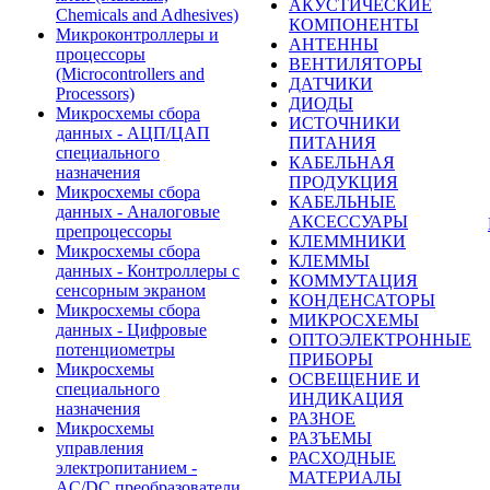
АКУСТИЧЕСКИЕ
Chemicals and Adhesives)
КОМПОНЕНТЫ
Микроконтроллеры и
АНТЕННЫ
процессоры
ВЕНТИЛЯТОРЫ
(Microcontrollers and
ДАТЧИКИ
Processors)
ДИОДЫ
Микросхемы сбора
ИСТОЧНИКИ
данных - АЦП/ЦАП
ПИТАНИЯ
специального
КАБЕЛЬНАЯ
назначения
ПРОДУКЦИЯ
Микросхемы сбора
КАБЕЛЬНЫЕ
данных - Аналоговые
АКСЕССУАРЫ
препроцессоры
КЛЕММНИКИ
Микросхемы сбора
КЛЕММЫ
данных - Контроллеры с
КОММУТАЦИЯ
сенсорным экраном
КОНДЕНСАТОРЫ
Микросхемы сбора
МИКРОСХЕМЫ
данных - Цифровые
ОПТОЭЛЕКТРОННЫЕ
потенциометры
ПРИБОРЫ
Микросхемы
ОСВЕЩЕНИЕ И
специального
ИНДИКАЦИЯ
назначения
РАЗНОЕ
Микросхемы
РАЗЪЕМЫ
управления
РАСХОДНЫЕ
электропитанием -
МАТЕРИАЛЫ
AC/DC преобразователи