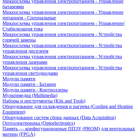
Микросхемы управления электропитанием - Управление
батареями
Микросхемы управления электропитанием - Управление
питанием - Специальные
Микросхемы управления электропитанием - Управление/
Стабилизация тока
Микросхемы управления электропитанием - Устройства
горячей замены
Микросхемы управления электропитанием - Устройства
управления дисплеем
Микросхемы управления электропитанием - Устройства
управления лазерами
Микросхемы управления электропитанием - Устройства
управления светодиодами
Модули памяти
Модули памяти - Батареи
Модули памяти - Контроллеры
Мультимедиа (Multimedia)
Наборы и инструменты (Kits and Tools)
Оборудование для охлаждения и нагрева (Cooling and Heating
Equipment)
Оборудование систем сбора данных (Data Acquisition)
Оптоэлектроника (Optoelectronics)
Память — конфигурационные ППЗУ (PROM) для вентильных
матриц (FPGA)