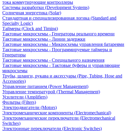
тока коммутирующие контроллеры
Системы разработки (Development Systems)
Солнечная энергетика (Solar)
Стандартная и специализированная логика (Standard and
Specialty Logic)
Таймеры (Clock and Timing)
Тактовые микросхемы - Генераторы реального времени
Тактовые микросхемы - Линии задержки
Тактовые микросхемы - Микросхемы управления батареями
Тактовые микросхемы - Программируемые таймеры и
Генераторы
Тактовые микросхемы - Специального назначения
Тактовые микросхемы - Тактовые буферы и управляющие
микросхемы
Трубы, шланги, рукава и аксессуары (Pipe, Tubing, Hose and
Accessories)
Управление питанием (Power Management)
Управление температурой (Thermal Management)
Усилители (Amplifiers)
Фильтры (Filters)
Электродвигатели (Motors)
Электромеханические компоненты (Electromechanical)
Электромеханические переключатели (Electromechanical
Switches)
Электронные переключатели (Electronic Switches)