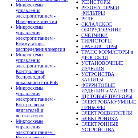
РЕЗИСТОРЫ
Микросхемы
РЕЗОНАТОРЫ И
управления
ФИЛЬТРЫ
электропитанием -
РЕЛЕ
Измерение энергии
СКЛАДСКОЕ
Микросхемы
ОБОРУДОВАНИЕ
управления
СЧЕТЧИКИ
электропитанием -
ТИРИСТОРЫ
Коммутаторы
ТРАНЗИСТОРЫ
распределения энергии
ТРАНСФОРМАТОРЫ и
Микросхемы
ДРОССЕЛИ
управления
УСТАНОВОЧНЫЕ
электропитанием -
ИЗДЕЛИЯ
Контроллеры
УСТРОЙСТВА
беспроводной
ЗАЩИТЫ
локальной сети PoE
ФЕРРИТОВЫЕ
Микросхемы
ИЗДЕЛИЯ и МАГНИТЫ
управления
ЩИТОВЫЕ ПРИБОРЫ
электропитанием -
ЭЛЕКТРОВАКУУМНЫЕ
Контроллеры
ПРИБОРЫ
двигателей и
ЭЛЕКТРОДВИГАТЕЛИ
вентиляторов
ЭЛЕКТРОНИКА
Микросхемы
ЭЛЕКТРОННЫЕ
управления
УСТРОЙСТВА
электропитанием -
Контроллеры