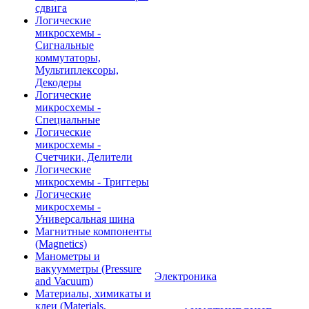
сдвига
Логические
микросхемы -
Сигнальные
коммутаторы,
Мультиплексоры,
Декодеры
Логические
микросхемы -
Специальные
Логические
микросхемы -
Счетчики, Делители
Логические
микросхемы - Триггеры
Логические
микросхемы -
Универсальная шина
Магнитные компоненты
(Magnetics)
Манометры и
вакуумметры (Pressure
Электроника
and Vacuum)
Материалы, химикаты и
клеи (Materials,