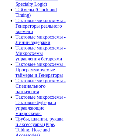
Specialty Logic)
Таймеры (Clock and
Timing)
Тактовые микросхемы -
Генераторы реального
времени
Тактовые микросхемы -
Линии задержки
Тактовые микросхемы -
Микросхемы
управления батареями
Тактовые микросхемы -
Программируемые
таймеры и Генераторы
Тактовые микросхемы -
Специального
назначения
Тактовые микросхемы -
Тактовые буферы и
управляющие
микросхемы
Трубы, шланги, рукава
и аксессуары (Pipe,
Tubing, Hose and
Accessories)