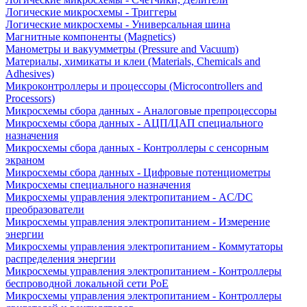
Логические микросхемы - Триггеры
Логические микросхемы - Универсальная шина
Магнитные компоненты (Magnetics)
Манометры и вакуумметры (Pressure and Vacuum)
Материалы, химикаты и клеи (Materials, Chemicals and
Adhesives)
Микроконтроллеры и процессоры (Microcontrollers and
Processors)
Микросхемы сбора данных - Аналоговые препроцессоры
Микросхемы сбора данных - АЦП/ЦАП специального
назначения
Микросхемы сбора данных - Контроллеры с сенсорным
экраном
Микросхемы сбора данных - Цифровые потенциометры
Микросхемы специального назначения
Микросхемы управления электропитанием - AC/DC
преобразователи
Микросхемы управления электропитанием - Измерение
энергии
Микросхемы управления электропитанием - Коммутаторы
распределения энергии
Микросхемы управления электропитанием - Контроллеры
беспроводной локальной сети PoE
Микросхемы управления электропитанием - Контроллеры