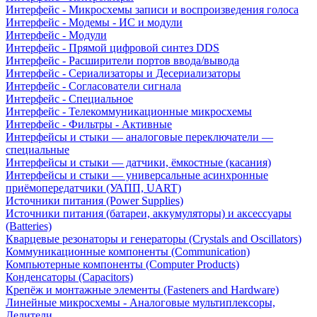
Интерфейс - Микросхемы записи и воспроизведения голоса
Интерфейс - Модемы - ИС и модули
Интерфейс - Модули
Интерфейс - Прямой цифровой синтез DDS
Интерфейс - Расширители портов ввода/вывода
Интерфейс - Сериализаторы и Десериализаторы
Интерфейс - Согласователи сигнала
Интерфейс - Специальное
Интерфейс - Телекоммуникационные микросхемы
Интерфейс - Фильтры - Активные
Интерфейсы и стыки — аналоговые переключатели —
специальные
Интерфейсы и стыки — датчики, ёмкостные (касания)
Интерфейсы и стыки — универсальные асинхронные
приёмопередатчики (УАПП, UART)
Источники питания (Power Supplies)
Источники питания (батареи, аккумуляторы) и аксессуары
(Batteries)
Кварцевые резонаторы и генераторы (Crystals and Oscillators)
Коммуникационные компоненты (Communication)
Компьютерные компоненты (Computer Products)
Конденсаторы (Capacitors)
Крепёж и монтажные элементы (Fasteners and Hardware)
Линейные микросхемы - Аналоговые мультиплексоры,
Делители