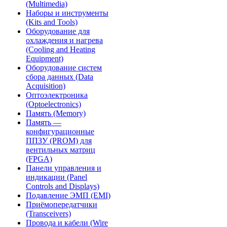
(Multimedia)
Наборы и инструменты
(Kits and Tools)
Оборудование для
охлаждения и нагрева
(Cooling and Heating
Equipment)
Оборудование систем
сбора данных (Data
Acquisition)
Оптоэлектроника
(Optoelectronics)
Память (Memory)
Память —
конфигурационные
ППЗУ (PROM) для
вентильных матриц
(FPGA)
Панели управления и
индикации (Panel
Controls and Displays)
Подавление ЭМП (EMI)
Приёмопередатчики
(Transceivers)
Провода и кабели (Wire