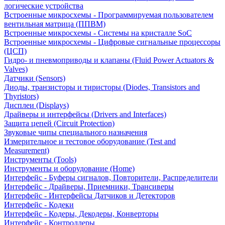
логические устройства
Встроенные микросхемы - Программируемая пользователем
вентильная матрица (ППВМ)
Встроенные микросхемы - Системы на кристалле SoC
Встроенные микросхемы - Цифровые сигнальные процессоры
(ЦСП)
Гидро- и пневмоприводы и клапаны (Fluid Power Actuators &
Valves)
Датчики (Sensors)
Диоды, транзисторы и тиристоры (Diodes, Transistors and
Thyristors)
Дисплеи (Displays)
Драйверы и интерфейсы (Drivers and Interfaces)
Защита цепей (Circuit Protection)
Звуковые чипы специального назначения
Измерительное и тестовое оборудование (Test and
Measurement)
Инструменты (Tools)
Инструменты и оборудование (Home)
Интерфейс - Буферы сигналов, Повторители, Распределители
Интерфейс - Драйверы, Приемники, Трансиверы
Интерфейс - Интерфейсы Датчиков и Детекторов
Интерфейс - Кодеки
Интерфейс - Кодеры, Декодеры, Конверторы
Интерфейс - Контроллеры