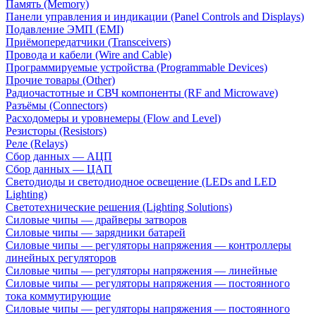
Память (Memory)
Панели управления и индикации (Panel Controls and Displays)
Подавление ЭМП (EMI)
Приёмопередатчики (Transceivers)
Провода и кабели (Wire and Cable)
Программируемые устройства (Programmable Devices)
Прочие товары (Other)
Радиочастотные и СВЧ компоненты (RF and Microwave)
Разъёмы (Connectors)
Расходомеры и уровнемеры (Flow and Level)
Резисторы (Resistors)
Реле (Relays)
Сбор данных — АЦП
Сбор данных — ЦАП
Светодиоды и светодиодное освещение (LEDs and LED
Lighting)
Светотехнические решения (Lighting Solutions)
Силовые чипы — драйверы затворов
Силовые чипы — зарядники батарей
Силовые чипы — регуляторы напряжения — контроллеры
линейных регуляторов
Силовые чипы — регуляторы напряжения — линейные
Силовые чипы — регуляторы напряжения — постоянного
тока коммутирующие
Силовые чипы — регуляторы напряжения — постоянного