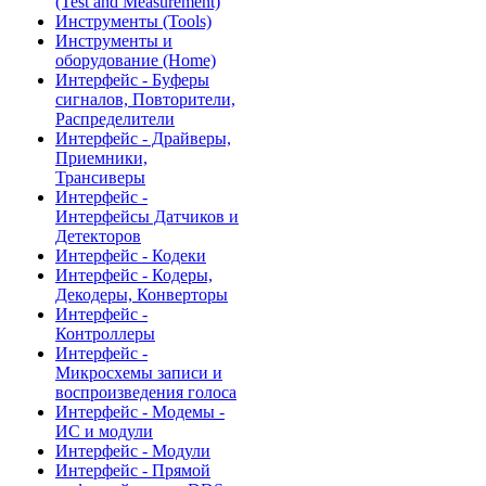
(Test and Measurement)
Инструменты (Tools)
Инструменты и
оборудование (Home)
Интерфейс - Буферы
сигналов, Повторители,
Распределители
Интерфейс - Драйверы,
Приемники,
Трансиверы
Интерфейс -
Интерфейсы Датчиков и
Детекторов
Интерфейс - Кодеки
Интерфейс - Кодеры,
Декодеры, Конверторы
Интерфейс -
Контроллеры
Интерфейс -
Микросхемы записи и
воспроизведения голоса
Интерфейс - Модемы -
ИС и модули
Интерфейс - Модули
Интерфейс - Прямой