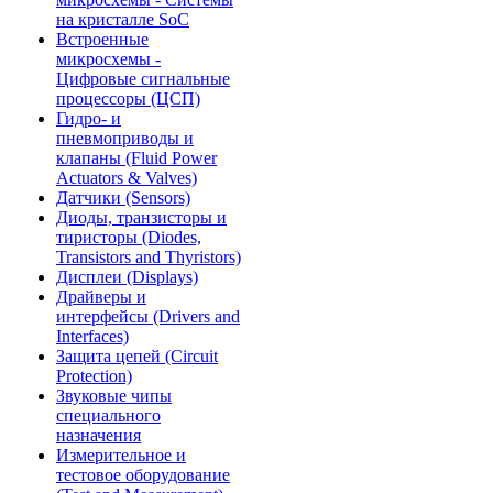
на кристалле SoC
Встроенные
микросхемы -
Цифровые сигнальные
процессоры (ЦСП)
Гидро- и
пневмоприводы и
клапаны (Fluid Power
Actuators & Valves)
Датчики (Sensors)
Диоды, транзисторы и
тиристоры (Diodes,
Transistors and Thyristors)
Дисплеи (Displays)
Драйверы и
интерфейсы (Drivers and
Interfaces)
Защита цепей (Circuit
Protection)
Звуковые чипы
специального
назначения
Измерительное и
тестовое оборудование