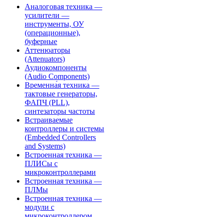
Аналоговая техника —
усилители —
инструменты, ОУ
(операционные),
буферные
Аттенюаторы
(Attenuators)
Аудиокомпоненты
(Audio Components)
Временна́я техника —
тактовые генераторы,
ФАПЧ (PLL),
синтезаторы частоты
Встраиваемые
контроллеры и системы
(Embedded Controllers
and Systems)
Встроенная техника —
ПЛИСы с
микроконтроллерами
Встроенная техника —
ПЛМы
Встроенная техника —
модули с
микроконтроллером,