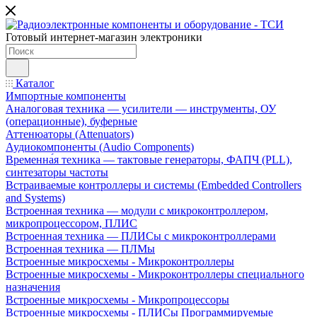
Готовый интернет-магазин электроники
Каталог
Импортные компоненты
Аналоговая техника — усилители — инструменты, ОУ
(операционные), буферные
Аттенюаторы (Attenuators)
Аудиокомпоненты (Audio Components)
Временна́я техника — тактовые генераторы, ФАПЧ (PLL),
синтезаторы частоты
Встраиваемые контроллеры и системы (Embedded Controllers
and Systems)
Встроенная техника — модули с микроконтроллером,
микропроцессором, ПЛИС
Встроенная техника — ПЛИСы с микроконтроллерами
Встроенная техника — ПЛМы
Встроенные микросхемы - Микроконтроллеры
Встроенные микросхемы - Микроконтроллеры специального
назначения
Встроенные микросхемы - Микропроцессоры
Встроенные микросхемы - ПЛИСы Программируемые