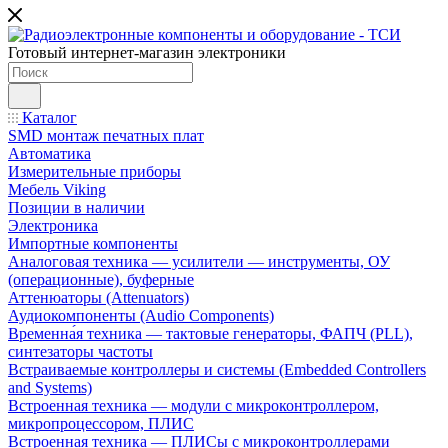
Готовый интернет-магазин электроники
Каталог
SMD монтаж печатных плат
Автоматика
Измерительные приборы
Мебель Viking
Позиции в наличии
Электроника
Импортные компоненты
Аналоговая техника — усилители — инструменты, ОУ
(операционные), буферные
Аттенюаторы (Attenuators)
Аудиокомпоненты (Audio Components)
Временна́я техника — тактовые генераторы, ФАПЧ (PLL),
синтезаторы частоты
Встраиваемые контроллеры и системы (Embedded Controllers
and Systems)
Встроенная техника — модули с микроконтроллером,
микропроцессором, ПЛИС
Встроенная техника — ПЛИСы с микроконтроллерами