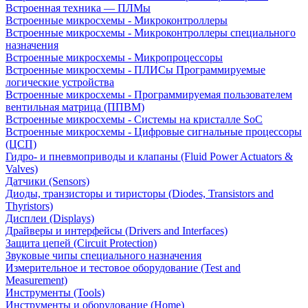
Встроенная техника — ПЛМы
Встроенные микросхемы - Микроконтроллеры
Встроенные микросхемы - Микроконтроллеры специального
назначения
Встроенные микросхемы - Микропроцессоры
Встроенные микросхемы - ПЛИСы Программируемые
логические устройства
Встроенные микросхемы - Программируемая пользователем
вентильная матрица (ППВМ)
Встроенные микросхемы - Системы на кристалле SoC
Встроенные микросхемы - Цифровые сигнальные процессоры
(ЦСП)
Гидро- и пневмоприводы и клапаны (Fluid Power Actuators &
Valves)
Датчики (Sensors)
Диоды, транзисторы и тиристоры (Diodes, Transistors and
Thyristors)
Дисплеи (Displays)
Драйверы и интерфейсы (Drivers and Interfaces)
Защита цепей (Circuit Protection)
Звуковые чипы специального назначения
Измерительное и тестовое оборудование (Test and
Measurement)
Инструменты (Tools)
Инструменты и оборудование (Home)