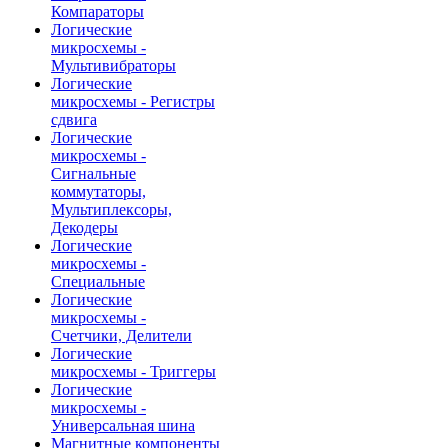
Компараторы
Логические
микросхемы -
Мультивибраторы
Логические
микросхемы - Регистры
сдвига
Логические
микросхемы -
Сигнальные
коммутаторы,
Мультиплексоры,
Декодеры
Логические
микросхемы -
Специальные
Логические
микросхемы -
Счетчики, Делители
Логические
микросхемы - Триггеры
Логические
микросхемы -
Универсальная шина
Магнитные компоненты