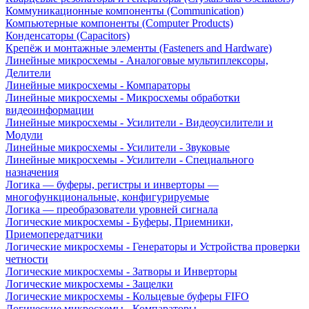
Коммуникационные компоненты (Communication)
Компьютерные компоненты (Computer Products)
Конденсаторы (Capacitors)
Крепёж и монтажные элементы (Fasteners and Hardware)
Линейные микросхемы - Аналоговые мультиплексоры,
Делители
Линейные микросхемы - Компараторы
Линейные микросхемы - Микросхемы обработки
видеоинформации
Линейные микросхемы - Усилители - Видеоусилители и
Модули
Линейные микросхемы - Усилители - Звуковые
Линейные микросхемы - Усилители - Специального
назначения
Логика — буферы, регистры и инверторы —
многофункциональные, конфигурируемые
Логика — преобразователи уровней сигнала
Логические микросхемы - Буферы, Приемники,
Приемопередатчики
Логические микросхемы - Генераторы и Устройства проверки
четности
Логические микросхемы - Затворы и Инверторы
Логические микросхемы - Защелки
Логические микросхемы - Кольцевые буферы FIFO
Логические микросхемы - Компараторы