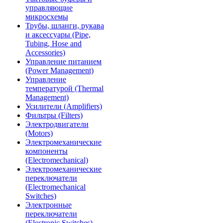
управляющие
микросхемы
Трубы, шланги, рукава
и аксессуары (Pipe,
Tubing, Hose and
Accessories)
Управление питанием
(Power Management)
Управление
температурой (Thermal
Management)
Усилители (Amplifiers)
Фильтры (Filters)
Электродвигатели
(Motors)
Электромеханические
компоненты
(Electromechanical)
Электромеханические
переключатели
(Electromechanical
Switches)
Электронные
переключатели
(Electronic Switches)