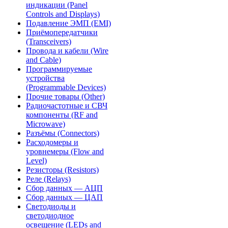
индикации (Panel
Controls and Displays)
Подавление ЭМП (EMI)
Приёмопередатчики
(Transceivers)
Провода и кабели (Wire
and Cable)
Программируемые
устройства
(Programmable Devices)
Прочие товары (Other)
Радиочастотные и СВЧ
компоненты (RF and
Microwave)
Разъёмы (Connectors)
Расходомеры и
уровнемеры (Flow and
Level)
Резисторы (Resistors)
Реле (Relays)
Сбор данных — АЦП
Сбор данных — ЦАП
Светодиоды и
светодиодное
освещение (LEDs and