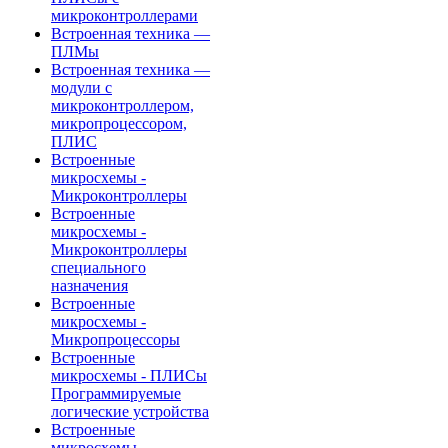
микроконтроллерами
Встроенная техника —
ПЛМы
Встроенная техника —
модули с
микроконтроллером,
микропроцессором,
ПЛИС
Встроенные
микросхемы -
Микроконтроллеры
Встроенные
микросхемы -
Микроконтроллеры
специального
назначения
Встроенные
микросхемы -
Микропроцессоры
Встроенные
микросхемы - ПЛИСы
Программируемые
логические устройства
Встроенные
микросхемы -