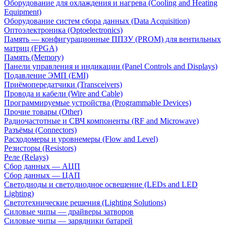
Оборудование для охлаждения и нагрева (Cooling and Heating
Equipment)
Оборудование систем сбора данных (Data Acquisition)
Оптоэлектроника (Optoelectronics)
Память — конфигурационные ППЗУ (PROM) для вентильных
матриц (FPGA)
Память (Memory)
Панели управления и индикации (Panel Controls and Displays)
Подавление ЭМП (EMI)
Приёмопередатчики (Transceivers)
Провода и кабели (Wire and Cable)
Программируемые устройства (Programmable Devices)
Прочие товары (Other)
Радиочастотные и СВЧ компоненты (RF and Microwave)
Разъёмы (Connectors)
Расходомеры и уровнемеры (Flow and Level)
Резисторы (Resistors)
Реле (Relays)
Сбор данных — АЦП
Сбор данных — ЦАП
Светодиоды и светодиодное освещение (LEDs and LED
Lighting)
Светотехнические решения (Lighting Solutions)
Силовые чипы — драйверы затворов
Силовые чипы — зарядники батарей