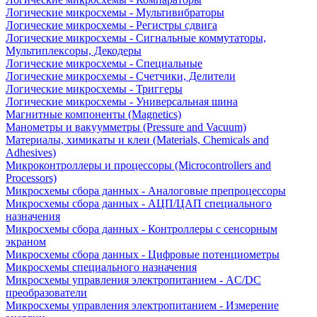
Логические микросхемы - Мультивибраторы
Логические микросхемы - Регистры сдвига
Логические микросхемы - Сигнальные коммутаторы,
Мультиплексоры, Декодеры
Логические микросхемы - Специальные
Логические микросхемы - Счетчики, Делители
Логические микросхемы - Триггеры
Логические микросхемы - Универсальная шина
Магнитные компоненты (Magnetics)
Манометры и вакуумметры (Pressure and Vacuum)
Материалы, химикаты и клеи (Materials, Chemicals and
Adhesives)
Микроконтроллеры и процессоры (Microcontrollers and
Processors)
Микросхемы сбора данных - Аналоговые препроцессоры
Микросхемы сбора данных - АЦП/ЦАП специального
назначения
Микросхемы сбора данных - Контроллеры с сенсорным
экраном
Микросхемы сбора данных - Цифровые потенциометры
Микросхемы специального назначения
Микросхемы управления электропитанием - AC/DC
преобразователи
Микросхемы управления электропитанием - Измерение