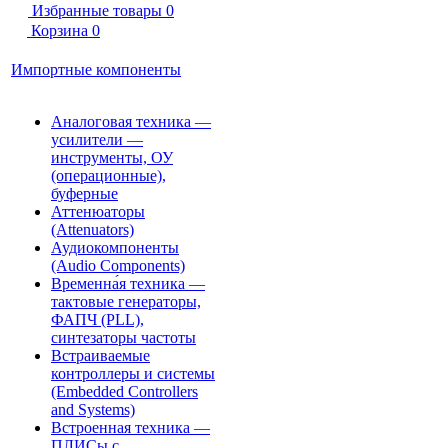
Избранные товары
0
Корзина
0
Импортные компоненты
Аналоговая техника —
усилители —
инструменты, ОУ
(операционные),
буферные
Аттенюаторы
(Attenuators)
Аудиокомпоненты
(Audio Components)
Временна́я техника —
тактовые генераторы,
ФАПЧ (PLL),
синтезаторы частоты
Встраиваемые
контроллеры и системы
(Embedded Controllers
and Systems)
Встроенная техника —
ПЛИСы с