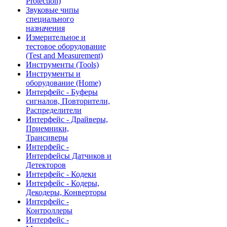
Protection)
Звуковые чипы
специального
назначения
Измерительное и
тестовое оборудование
(Test and Measurement)
Инструменты (Tools)
Инструменты и
оборудование (Home)
Интерфейс - Буферы
сигналов, Повторители,
Распределители
Интерфейс - Драйверы,
Приемники,
Трансиверы
Интерфейс -
Интерфейсы Датчиков и
Детекторов
Интерфейс - Кодеки
Интерфейс - Кодеры,
Декодеры, Конверторы
Интерфейс -
Контроллеры
Интерфейс -