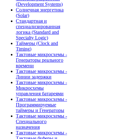
(Development Systems)
Солнечная энергетика
(Solar)
Стандартная и
специализированная
логика (Standard and
Specialty Logic)
Таймеры (Clock and
Timing)
Тактовые микросхемы -
Генераторы реального
времени
Тактовые микросхемы -
Линии задержки
Тактовые микросхемы -
Микросхемы
управления батареями
Тактовые микросхемы -
Программируемые
таймеры и Генераторы
Тактовые микросхемы -
Специального
назначения
Тактовые микросхемы -
Тактовые буферы и