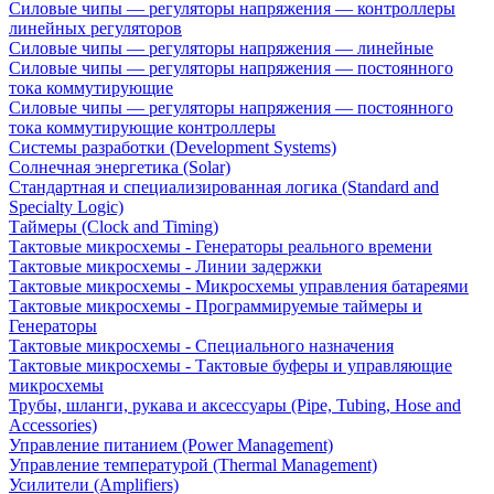
Силовые чипы — регуляторы напряжения — контроллеры
линейных регуляторов
Силовые чипы — регуляторы напряжения — линейные
Силовые чипы — регуляторы напряжения — постоянного
тока коммутирующие
Силовые чипы — регуляторы напряжения — постоянного
тока коммутирующие контроллеры
Системы разработки (Development Systems)
Солнечная энергетика (Solar)
Стандартная и специализированная логика (Standard and
Specialty Logic)
Таймеры (Clock and Timing)
Тактовые микросхемы - Генераторы реального времени
Тактовые микросхемы - Линии задержки
Тактовые микросхемы - Микросхемы управления батареями
Тактовые микросхемы - Программируемые таймеры и
Генераторы
Тактовые микросхемы - Специального назначения
Тактовые микросхемы - Тактовые буферы и управляющие
микросхемы
Трубы, шланги, рукава и аксессуары (Pipe, Tubing, Hose and
Accessories)
Управление питанием (Power Management)
Управление температурой (Thermal Management)
Усилители (Amplifiers)