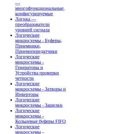
—
многофункциональные,
конфигурируемые
Логика —
преобразователи
уровней сигнала
Логические
микросхемы - Буферы,
Приемники,
Приемопередатчики
Логические
микросхемы -
Генераторы и
Устройства проверки
четности
Логические
микросхемы - Затворы и
Инверторы
Логические
микросхемы - Защелки
Логические
микросхемы -
Кольцевые буферы FIFO
Логические
микросхемы -