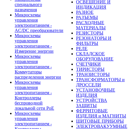
ОСВЕЩЕНИЕ И
специального
ИНДИКАЦИЯ
назначения
РАЗНОЕ
Микросхемы
РАЗЪЕМЫ
управления
РАСХОДНЫЕ
электропитанием -
МАТЕРИАЛЫ
AC/DC преобразователи
РЕЗИСТОРЫ
Микросхемы
РЕЗОНАТОРЫ И
управления
ФИЛЬТРЫ
электропитанием -
РЕЛЕ
Измерение энергии
СКЛАДСКОЕ
Микросхемы
ОБОРУДОВАНИЕ
управления
СЧЕТЧИКИ
электропитанием -
ТИРИСТОРЫ
Коммутаторы
ТРАНЗИСТОРЫ
распределения энергии
ТРАНСФОРМАТОРЫ и
Микросхемы
ДРОССЕЛИ
управления
УСТАНОВОЧНЫЕ
электропитанием -
ИЗДЕЛИЯ
Контроллеры
УСТРОЙСТВА
беспроводной
ЗАЩИТЫ
локальной сети PoE
ФЕРРИТОВЫЕ
Микросхемы
ИЗДЕЛИЯ и МАГНИТЫ
управления
ЩИТОВЫЕ ПРИБОРЫ
электропитанием -
ЭЛЕКТРОВАКУУМНЫЕ
Контроллеры