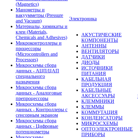
(Magnetics)
Манометры и
вакуумметры (Pressure
Электроника
and Vacuum)
Материалы, химикаты и
клеи (Materials,
АКУСТИЧЕСКИЕ
Chemicals and Adhesives)
КОМПОНЕНТЫ
Микроконтроллеры и
АНТЕННЫ
процессоры
ВЕНТИЛЯТОРЫ
(Microcontrollers and
ДАТЧИКИ
Processors)
ДИОДЫ
Микросхемы сбора
ИСТОЧНИКИ
данных - АЦП/ЦАП
ПИТАНИЯ
специального
КАБЕЛЬНАЯ
назначения
ПРОДУКЦИЯ
Микросхемы сбора
КАБЕЛЬНЫЕ
данных - Аналоговые
АКСЕССУАРЫ
препроцессоры
КЛЕММНИКИ
Микросхемы сбора
КЛЕММЫ
данных - Контроллеры с
КОММУТАЦИЯ
сенсорным экраном
КОНДЕНСАТОРЫ
Микросхемы сбора
МИКРОСХЕМЫ
данных - Цифровые
ОПТОЭЛЕКТРОННЫЕ
потенциометры
ПРИБОРЫ
Микросхемы