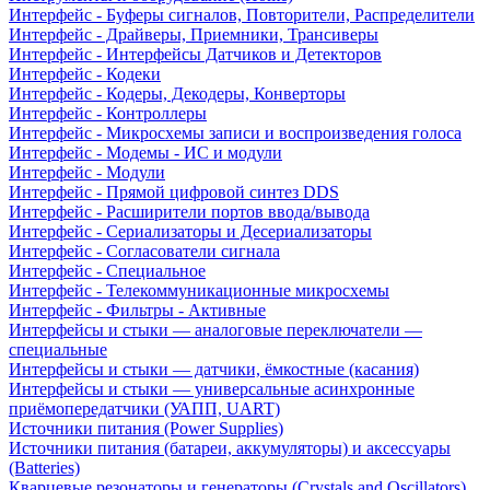
Интерфейс - Буферы сигналов, Повторители, Распределители
Интерфейс - Драйверы, Приемники, Трансиверы
Интерфейс - Интерфейсы Датчиков и Детекторов
Интерфейс - Кодеки
Интерфейс - Кодеры, Декодеры, Конверторы
Интерфейс - Контроллеры
Интерфейс - Микросхемы записи и воспроизведения голоса
Интерфейс - Модемы - ИС и модули
Интерфейс - Модули
Интерфейс - Прямой цифровой синтез DDS
Интерфейс - Расширители портов ввода/вывода
Интерфейс - Сериализаторы и Десериализаторы
Интерфейс - Согласователи сигнала
Интерфейс - Специальное
Интерфейс - Телекоммуникационные микросхемы
Интерфейс - Фильтры - Активные
Интерфейсы и стыки — аналоговые переключатели —
специальные
Интерфейсы и стыки — датчики, ёмкостные (касания)
Интерфейсы и стыки — универсальные асинхронные
приёмопередатчики (УАПП, UART)
Источники питания (Power Supplies)
Источники питания (батареи, аккумуляторы) и аксессуары
(Batteries)
Кварцевые резонаторы и генераторы (Crystals and Oscillators)