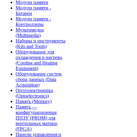
Модули памяти
Модули памяти -
Батареи
Модули памяти -
Контроллеры
Мультимедиа
(Multimedia)
Наборы и инструменты
(Kits and Tools)
Оборудование для
охлаждения и нагрева
(Cooling and Heating
Equipment)
Оборудование систем
сбора данных (Data
Acquisition)
Оптоэлектроника
(Optoelectronics)
Память (Memory)
Память —
конфигурационные
ППЗУ (PROM) для
вентильных матриц
(FPGA)
Панели управления и