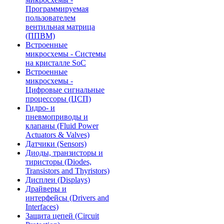
Программируемая
пользователем
вентильная матрица
(ППВМ)
Встроенные
микросхемы - Системы
на кристалле SoC
Встроенные
микросхемы -
Цифровые сигнальные
процессоры (ЦСП)
Гидро- и
пневмоприводы и
клапаны (Fluid Power
Actuators & Valves)
Датчики (Sensors)
Диоды, транзисторы и
тиристоры (Diodes,
Transistors and Thyristors)
Дисплеи (Displays)
Драйверы и
интерфейсы (Drivers and
Interfaces)
Защита цепей (Circuit