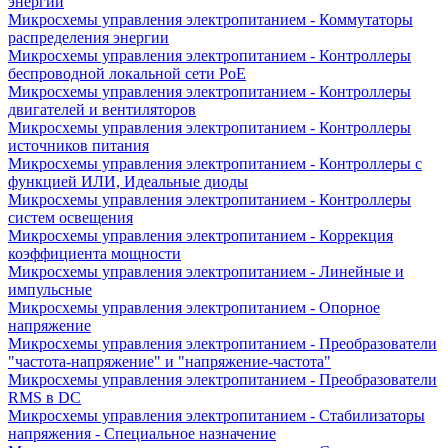
энергии
Микросхемы управления электропитанием - Коммутаторы
распределения энергии
Микросхемы управления электропитанием - Контроллеры
беспроводной локальной сети PoE
Микросхемы управления электропитанием - Контроллеры
двигателей и вентиляторов
Микросхемы управления электропитанием - Контроллеры
источников питания
Микросхемы управления электропитанием - Контроллеры с
функцией ИЛИ, Идеальные диоды
Микросхемы управления электропитанием - Контроллеры
систем освещения
Микросхемы управления электропитанием - Коррекция
коэффициента мощности
Микросхемы управления электропитанием - Линейные и
импульсные
Микросхемы управления электропитанием - Опорное
напряжение
Микросхемы управления электропитанием - Преобразователи
"частота-напряжение" и "напряжение-частота"
Микросхемы управления электропитанием - Преобразователи
RMS в DC
Микросхемы управления электропитанием - Стабилизаторы
напряжения - Специальное назначение