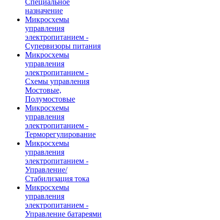
Специальное
назначение
Микросхемы
управления
электропитанием -
Супервизоры питания
Микросхемы
управления
электропитанием -
Схемы управления
Мостовые,
Полумостовые
Микросхемы
управления
электропитанием -
Терморегулирование
Микросхемы
управления
электропитанием -
Управление/
Стабилизация тока
Микросхемы
управления
электропитанием -
Управление батареями