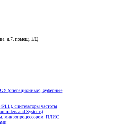
а, д.7, помещ. 1/Ц
 ОУ (операционные), буферные
(PLL), синтезаторы частоты
rollers and Systems)
ом, микропроцессором, ПЛИС
ами