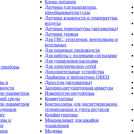
Блоки питания
Датчики (сигнализаторы,
преобразователи) газа
Датчики влажности и температуры
воздуха
Датчики температуры (автоматика)
Датчики уровня
Для ГВС, отопления, вентиляции и
котельных
Для пищевых производств
Для работы с полевыми сигналами
Для управления насосами
Для электрических сетей
 приборы
Дополнительные устройства
Драйверы и библиотеки ОВЕН
ры и
Дроссели (автоматика)
жности
Запорно-регулирующая арматура
ли параметров
Измерители-регуляторы
ей среды
Коммутаторы
ли параметров
Контроллеры для диспетчеризации,
одников
телемеханики и учета ресурсов
нт
Конфигураторы
оры и
Микроклимат для шкафов
ое
управления
ание
Модемы