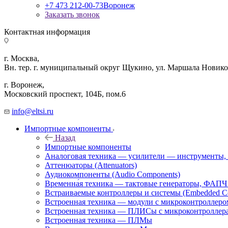
+7 473 212-00-73
Воронеж
Заказать звонок
Контактная информация
г. Москва,
Вн. тер. г. муниципальный округ Щукино, ул. Маршала Новиков
г. Воронеж,
​Московский проспект, 104Б, пом.6
info@eltsi.ru
Импортные компоненты
Назад
Импортные компоненты
Аналоговая техника — усилители — инструменты,
Аттенюаторы (Attenuators)
Аудиокомпоненты (Audio Components)
Временна́я техника — тактовые генераторы, ФАПЧ 
Встраиваемые контроллеры и системы (Embedded Cont
Встроенная техника — модули с микроконтроллер
Встроенная техника — ПЛИСы с микроконтроллер
Встроенная техника — ПЛМы