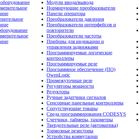
 оборудование
Модули ввода/вывода
змерительное
Нормирующие преобразователи
ание
Панели оператора
ерительное
Преобразователи давления
ание
Преобразователи интерфейсов и
оборудование
повторители
змерительное
Преобразователи частоты
ание
Приборы для индикации и
управления задвижками
Программируемые логические
контроллеры
Программируемые реле
Программное обеспечение (ПО)
OwenLogic
Промежуточные реле
Регуляторы мощности
Редукторы
Ручные задатчики сигналов
Сенсорные панельные контроллеры
Сопутствующие товары
Среда программирования CODESYS
Счетчики, таймеры, тахометры
Твердотельные реле (автоматика)
Тормозные резисторы
Устройства коммутации