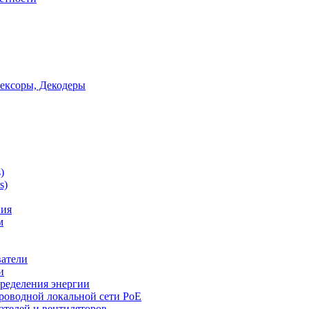
ексоры, Декодеры
)
s)
ния
м
ватели
и
ределения энергии
роводной локальной сети PoE
ателей и вентиляторов