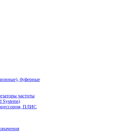
ионные), буферные
тезаторы частоты
 Systems)
роцессором, ПЛИС
азначения