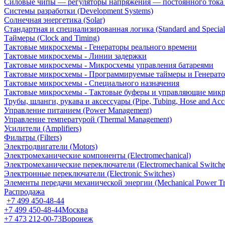
Силовые чипы — регуляторы напряжения — постоянного ток
Системы разработки (Development Systems)
Солнечная энергетика (Solar)
Стандартная и специализированная логика (Standard and Special
Таймеры (Clock and Timing)
Тактовые микросхемы - Генераторы реального времени
Тактовые микросхемы - Линии задержки
Тактовые микросхемы - Микросхемы управления батареями
Тактовые микросхемы - Программируемые таймеры и Генерат
Тактовые микросхемы - Специального назначения
Тактовые микросхемы - Тактовые буферы и управляющие мик
Трубы, шланги, рукава и аксессуары (Pipe, Tubing, Hose and Acce
Управление питанием (Power Management)
Управление температурой (Thermal Management)
Усилители (Amplifiers)
Фильтры (Filters)
Электродвигатели (Motors)
Электромеханические компоненты (Electromechanical)
Электромеханические переключатели (Electromechanical Switche
Электронные переключатели (Electronic Switches)
Элементы передачи механической энергии (Mechanical Power Tr
Распродажа
+7 499 450-48-44
+7 499 450-48-44
Москва
+7 473 212-00-73
Воронеж