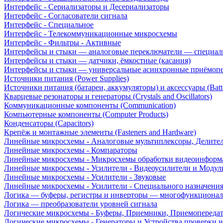
Интерфейс - Сериализаторы и Десериализаторы
Интерфейс - Согласователи сигнала
Интерфейс - Специальное
Интерфейс - Телекоммуникационные микросхемы
Интерфейс - Фильтры - Активные
Интерфейсы и стыки — аналоговые переключатели — специал
Интерфейсы и стыки — датчики, ёмкостные (касания)
Интерфейсы и стыки — универсальные асинхронные приёмоп
Источники питания (Power Supplies)
Источники питания (батареи, аккумуляторы) и аксессуары (Batte
Кварцевые резонаторы и генераторы (Crystals and Oscillators)
Коммуникационные компоненты (Communication)
Компьютерные компоненты (Computer Products)
Конденсаторы (Capacitors)
Крепёж и монтажные элементы (Fasteners and Hardware)
Линейные микросхемы - Аналоговые мультиплексоры, Делите
Линейные микросхемы - Компараторы
Линейные микросхемы - Микросхемы обработки видеоинформ
Линейные микросхемы - Усилители - Видеоусилители и Модул
Линейные микросхемы - Усилители - Звуковые
Линейные микросхемы - Усилители - Специального назначени
Логика — буферы, регистры и инверторы — многофункционал
Логика — преобразователи уровней сигнала
Логические микросхемы - Буферы, Приемники, Приемопереда
Логические микросхемы - Генераторы и Устройства проверки ч