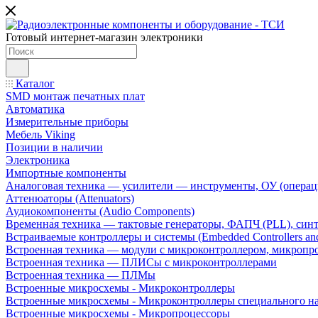
Готовый интернет-магазин электроники
Каталог
SMD монтаж печатных плат
Автоматика
Измерительные приборы
Мебель Viking
Позиции в наличии
Электроника
Импортные компоненты
Аналоговая техника — усилители — инструменты, ОУ (операц
Аттенюаторы (Attenuators)
Аудиокомпоненты (Audio Components)
Временна́я техника — тактовые генераторы, ФАПЧ (PLL), син
Встраиваемые контроллеры и системы (Embedded Controllers and
Встроенная техника — модули с микроконтроллером, микроп
Встроенная техника — ПЛИСы с микроконтроллерами
Встроенная техника — ПЛМы
Встроенные микросхемы - Микроконтроллеры
Встроенные микросхемы - Микроконтроллеры специального н
Встроенные микросхемы - Микропроцессоры