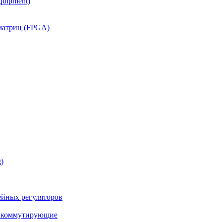
quipment)
матриц (FPGA)
)
йных регуляторов
а коммутирующие