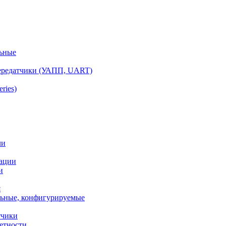
ьные
ередатчики (УАПП, UART)
ries)
ли
ации
и
я
ьные, конфигурируемые
тчики
етности