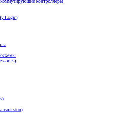
а коммутирующие контроллеры
ty Logic)
оры
росхемы
ssories)
s)
ansmission)