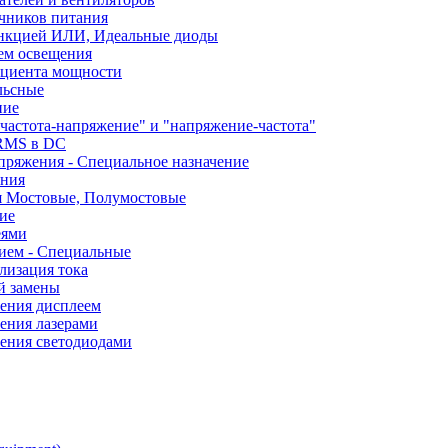
чников питания
ункцией ИЛИ, Идеальные диоды
ем освещения
ициента мощности
льсные
ние
частота-напряжение" и "напряжение-частота"
 RMS в DC
пряжения - Специальное назначение
ания
я Мостовые, Полумостовые
ие
еями
ием - Специальные
лизация тока
й замены
ления дисплеем
ения лазерами
ления светодиодами