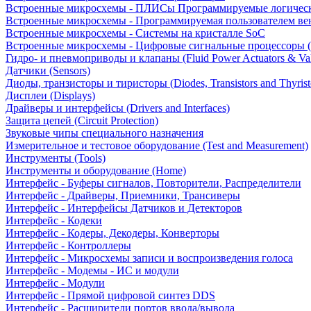
Встроенные микросхемы - ПЛИСы Программируемые логическ
Встроенные микросхемы - Программируемая пользователем в
Встроенные микросхемы - Системы на кристалле SoC
Встроенные микросхемы - Цифровые сигнальные процессоры 
Гидро- и пневмоприводы и клапаны (Fluid Power Actuators & Va
Датчики (Sensors)
Диоды, транзисторы и тиристоры (Diodes, Transistors and Thyrist
Дисплеи (Displays)
Драйверы и интерфейсы (Drivers and Interfaces)
Защита цепей (Circuit Protection)
Звуковые чипы специального назначения
Измерительное и тестовое оборудование (Test and Measurement)
Инструменты (Tools)
Инструменты и оборудование (Home)
Интерфейс - Буферы сигналов, Повторители, Распределители
Интерфейс - Драйверы, Приемники, Трансиверы
Интерфейс - Интерфейсы Датчиков и Детекторов
Интерфейс - Кодеки
Интерфейс - Кодеры, Декодеры, Конверторы
Интерфейс - Контроллеры
Интерфейс - Микросхемы записи и воспроизведения голоса
Интерфейс - Модемы - ИС и модули
Интерфейс - Модули
Интерфейс - Прямой цифровой синтез DDS
Интерфейс - Расширители портов ввода/вывода