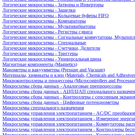
Логические микросхемы - Затворы и Инверторы
Логические микросхемы - Защелки
Логические микросхемы - Кольцевые буферы FIFO
Логические микросхемы - Компараторы
Логические микросхемы - Мультивибраторы
Логические микросхемы - Регистры сдвига
Логические микросхемы - Сигнальные коммутаторы, Мультипл
Логические микросхемы - Специальные
Логические микросхемы - Счетчики, Делители
Логические микросхемы - Триггеры
Логические микросхемы - Универсальная шина
Магнитные компоненты (Magnetics)
Манометры и вакуумметры (Pressure and Vacuum)
Материалы, химикаты и клеи (Materials, Chemicals and Adhesives
Микроконтроллеры и процессоры (Microcontrollers and Processor
Микросхемы сбора данных - Аналоговые препроцессоры
Микросхемы сбора данных - АЦП/ЦАП специального назначе
Микросхемы сбора данных - Контроллеры с сенсорным экрано
Микросхемы сбора данных - Цифровые потенциометры
Микросхемы специального назначения
Микросхемы управления электропитанием - AC/DC преобразо
Микросхемы управления электропитанием - Измерение энерги
Микросхемы управления электропитанием - Коммутаторы расп
Микросхемы управления электропитанием - Контроллеры бесп
Микросхемы управления электропитанием - Контроллеры двиг