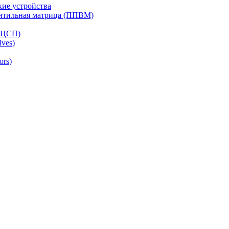
ие устройства
ентильная матрица (ППВМ)
(ЦСП)
lves)
ors)