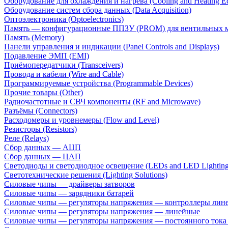
Оборудование для охлаждения и нагрева (Cooling and Heating E
Оборудование систем сбора данных (Data Acquisition)
Оптоэлектроника (Optoelectronics)
Память — конфигурационные ППЗУ (PROM) для вентильных 
Память (Memory)
Панели управления и индикации (Panel Controls and Displays)
Подавление ЭМП (EMI)
Приёмопередатчики (Transceivers)
Провода и кабели (Wire and Cable)
Программируемые устройства (Programmable Devices)
Прочие товары (Other)
Радиочастотные и СВЧ компоненты (RF and Microwave)
Разъёмы (Connectors)
Расходомеры и уровнемеры (Flow and Level)
Резисторы (Resistors)
Реле (Relays)
Сбор данных — АЦП
Сбор данных — ЦАП
Светодиоды и светодиодное освещение (LEDs and LED Lighting
Светотехнические решения (Lighting Solutions)
Силовые чипы — драйверы затворов
Силовые чипы — зарядники батарей
Силовые чипы — регуляторы напряжения — контроллеры лине
Силовые чипы — регуляторы напряжения — линейные
Силовые чипы — регуляторы напряжения — постоянного ток