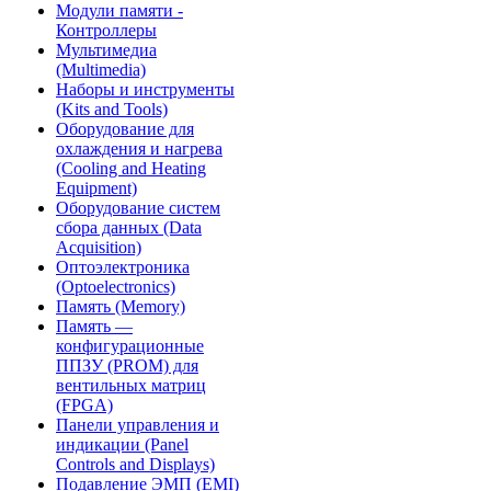
Модули памяти -
Контроллеры
Мультимедиа
(Multimedia)
Наборы и инструменты
(Kits and Tools)
Оборудование для
охлаждения и нагрева
(Cooling and Heating
Equipment)
Оборудование систем
сбора данных (Data
Acquisition)
Оптоэлектроника
(Optoelectronics)
Память (Memory)
Память —
конфигурационные
ППЗУ (PROM) для
вентильных матриц
(FPGA)
Панели управления и
индикации (Panel
Controls and Displays)
Подавление ЭМП (EMI)