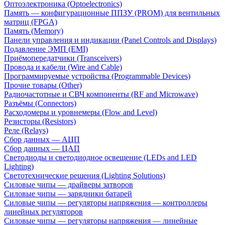
Оптоэлектроника (Optoelectronics)
Память — конфигурационные ППЗУ (PROM) для вентильных
матриц (FPGA)
Память (Memory)
Панели управления и индикации (Panel Controls and Displays)
Подавление ЭМП (EMI)
Приёмопередатчики (Transceivers)
Провода и кабели (Wire and Cable)
Программируемые устройства (Programmable Devices)
Прочие товары (Other)
Радиочастотные и СВЧ компоненты (RF and Microwave)
Разъёмы (Connectors)
Расходомеры и уровнемеры (Flow and Level)
Резисторы (Resistors)
Реле (Relays)
Сбор данных — АЦП
Сбор данных — ЦАП
Светодиоды и светодиодное освещение (LEDs and LED
Lighting)
Светотехнические решения (Lighting Solutions)
Силовые чипы — драйверы затворов
Силовые чипы — зарядники батарей
Силовые чипы — регуляторы напряжения — контроллеры
линейных регуляторов
Силовые чипы — регуляторы напряжения — линейные