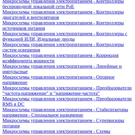
Микросхемы управления электропитанием - Контроллеры
беспроводной локальной сети PoE
Микросхемы управления электропитанием - Контроллеры
двигателей и вентиляторов
Микросхемы управления электропитанием - Контроллеры
источников питания
Микросхемы управления электропитанием - Контроллеры с
функцией ИЛИ, Идеальные диоды
Микросхемы управления электропитанием - Контроллеры
систем освещения
Микросхемы управления электропитанием - Коррекция
коэффициента мощности
Микросхемы управления электропитанием - Линейные и
импульсные
Микросхемы управления электропитанием - Опорное
напряжение
Микросхемы управления электропитанием - Преобразователи
"частота-напряжение" и "напряжение-частота"
Микросхемы управления электропитанием - Преобразователи
RMS в DC
Микросхемы управления электропитанием - Стабилизаторы
напряжения - Специальное назначение
Микросхемы управления электропитанием - Супервизоры
питания
Микросхемы управления электропитанием - Схемы