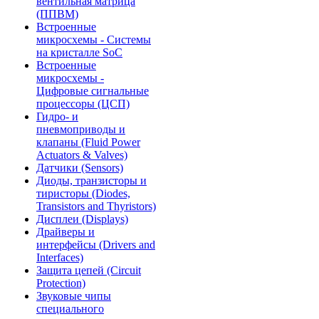
вентильная матрица
(ППВМ)
Встроенные
микросхемы - Системы
на кристалле SoC
Встроенные
микросхемы -
Цифровые сигнальные
процессоры (ЦСП)
Гидро- и
пневмоприводы и
клапаны (Fluid Power
Actuators & Valves)
Датчики (Sensors)
Диоды, транзисторы и
тиристоры (Diodes,
Transistors and Thyristors)
Дисплеи (Displays)
Драйверы и
интерфейсы (Drivers and
Interfaces)
Защита цепей (Circuit
Protection)
Звуковые чипы
специального