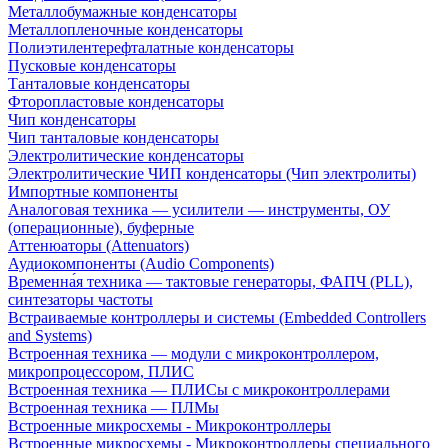
Металлобумажные конденсаторы
Металлопленочные конденсаторы
Полиэтилентерефталатные конденсаторы
Пусковые конденсаторы
Танталовые конденсаторы
Фторопластовые конденсаторы
Чип конденсаторы
Чип танталовые конденсаторы
Электролитические конденсаторы
Электролитические ЧИП конденсаторы (Чип электролиты)
Импортные компоненты
Аналоговая техника — усилители — инструменты, ОУ
(операционные), буферные
Аттенюаторы (Attenuators)
Аудиокомпоненты (Audio Components)
Временна́я техника — тактовые генераторы, ФАПЧ (PLL),
синтезаторы частоты
Встраиваемые контроллеры и системы (Embedded Controllers
and Systems)
Встроенная техника — модули с микроконтроллером,
микропроцессором, ПЛИС
Встроенная техника — ПЛИСы с микроконтроллерами
Встроенная техника — ПЛМы
Встроенные микросхемы - Микроконтроллеры
Встроенные микросхемы - Микроконтроллеры специального