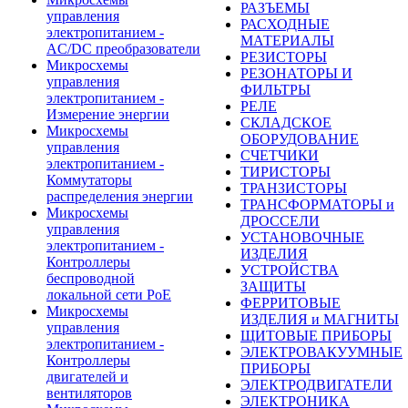
РАЗЪЕМЫ
управления
РАСХОДНЫЕ
электропитанием -
МАТЕРИАЛЫ
AC/DC преобразователи
РЕЗИСТОРЫ
Микросхемы
РЕЗОНАТОРЫ И
управления
ФИЛЬТРЫ
электропитанием -
РЕЛЕ
Измерение энергии
СКЛАДСКОЕ
Микросхемы
ОБОРУДОВАНИЕ
управления
СЧЕТЧИКИ
электропитанием -
ТИРИСТОРЫ
Коммутаторы
ТРАНЗИСТОРЫ
распределения энергии
ТРАНСФОРМАТОРЫ и
Микросхемы
ДРОССЕЛИ
управления
УСТАНОВОЧНЫЕ
электропитанием -
ИЗДЕЛИЯ
Контроллеры
УСТРОЙСТВА
беспроводной
ЗАЩИТЫ
локальной сети PoE
ФЕРРИТОВЫЕ
Микросхемы
ИЗДЕЛИЯ и МАГНИТЫ
управления
ЩИТОВЫЕ ПРИБОРЫ
электропитанием -
ЭЛЕКТРОВАКУУМНЫЕ
Контроллеры
ПРИБОРЫ
двигателей и
ЭЛЕКТРОДВИГАТЕЛИ
вентиляторов
ЭЛЕКТРОНИКА