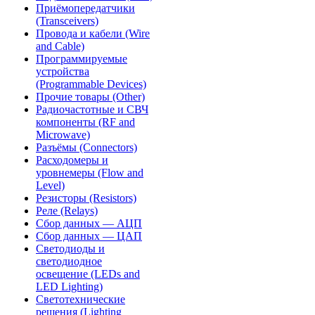
Приёмопередатчики
(Transceivers)
Провода и кабели (Wire
and Cable)
Программируемые
устройства
(Programmable Devices)
Прочие товары (Other)
Радиочастотные и СВЧ
компоненты (RF and
Microwave)
Разъёмы (Connectors)
Расходомеры и
уровнемеры (Flow and
Level)
Резисторы (Resistors)
Реле (Relays)
Сбор данных — АЦП
Сбор данных — ЦАП
Светодиоды и
светодиодное
освещение (LEDs and
LED Lighting)
Светотехнические
решения (Lighting