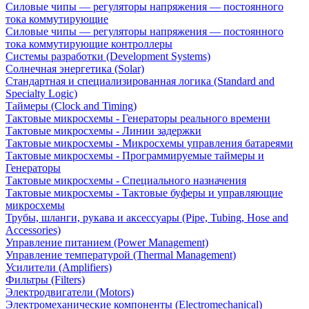
Силовые чипы — регуляторы напряжения — постоянного
тока коммутирующие
Силовые чипы — регуляторы напряжения — постоянного
тока коммутирующие контроллеры
Системы разработки (Development Systems)
Солнечная энергетика (Solar)
Стандартная и специализированная логика (Standard and
Specialty Logic)
Таймеры (Clock and Timing)
Тактовые микросхемы - Генераторы реального времени
Тактовые микросхемы - Линии задержки
Тактовые микросхемы - Микросхемы управления батареями
Тактовые микросхемы - Программируемые таймеры и
Генераторы
Тактовые микросхемы - Специального назначения
Тактовые микросхемы - Тактовые буферы и управляющие
микросхемы
Трубы, шланги, рукава и аксессуары (Pipe, Tubing, Hose and
Accessories)
Управление питанием (Power Management)
Управление температурой (Thermal Management)
Усилители (Amplifiers)
Фильтры (Filters)
Электродвигатели (Motors)
Электромеханические компоненты (Electromechanical)