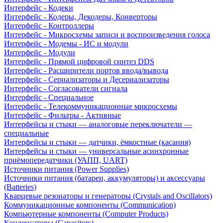
Интерфейс - Кодеки
Интерфейс - Кодеры, Декодеры, Конверторы
Интерфейс - Контроллеры
Интерфейс - Микросхемы записи и воспроизведения голоса
Интерфейс - Модемы - ИС и модули
Интерфейс - Модули
Интерфейс - Прямой цифровой синтез DDS
Интерфейс - Расширители портов ввода/вывода
Интерфейс - Сериализаторы и Десериализаторы
Интерфейс - Согласователи сигнала
Интерфейс - Специальное
Интерфейс - Телекоммуникационные микросхемы
Интерфейс - Фильтры - Активные
Интерфейсы и стыки — аналоговые переключатели —
специальные
Интерфейсы и стыки — датчики, ёмкостные (касания)
Интерфейсы и стыки — универсальные асинхронные
приёмопередатчики (УАПП, UART)
Источники питания (Power Supplies)
Источники питания (батареи, аккумуляторы) и аксессуары
(Batteries)
Кварцевые резонаторы и генераторы (Crystals and Oscillators)
Коммуникационные компоненты (Communication)
Компьютерные компоненты (Computer Products)
Конденсаторы (Capacitors)