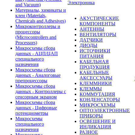
Электроника
and Vacuum)
Материалы, химикаты и
клеи (Materials,
АКУСТИЧЕСКИЕ
Chemicals and Adhesives)
КОМПОНЕНТЫ
Микроконтроллеры и
АНТЕННЫ
процессоры
ВЕНТИЛЯТОРЫ
(Microcontrollers and
ДАТЧИКИ
Processors)
ДИОДЫ
Микросхемы сбора
ИСТОЧНИКИ
данных - АЦП/ЦАП
ПИТАНИЯ
специального
КАБЕЛЬНАЯ
назначения
ПРОДУКЦИЯ
Микросхемы сбора
КАБЕЛЬНЫЕ
данных - Аналоговые
АКСЕССУАРЫ
препроцессоры
КЛЕММНИКИ
Микросхемы сбора
КЛЕММЫ
данных - Контроллеры с
КОММУТАЦИЯ
сенсорным экраном
КОНДЕНСАТОРЫ
Микросхемы сбора
МИКРОСХЕМЫ
данных - Цифровые
ОПТОЭЛЕКТРОННЫЕ
потенциометры
ПРИБОРЫ
Микросхемы
ОСВЕЩЕНИЕ И
специального
ИНДИКАЦИЯ
назначения
РАЗНОЕ
Микросхемы