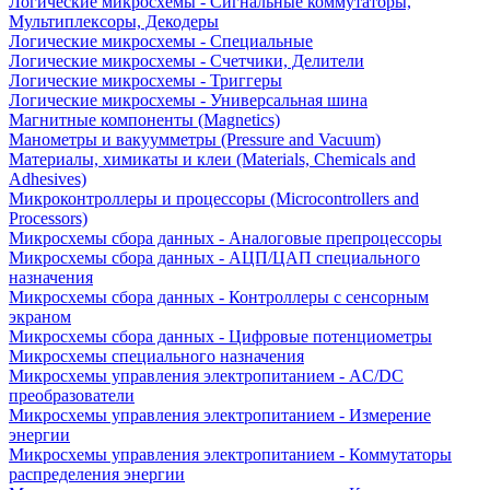
Логические микросхемы - Сигнальные коммутаторы,
Мультиплексоры, Декодеры
Логические микросхемы - Специальные
Логические микросхемы - Счетчики, Делители
Логические микросхемы - Триггеры
Логические микросхемы - Универсальная шина
Магнитные компоненты (Magnetics)
Манометры и вакуумметры (Pressure and Vacuum)
Материалы, химикаты и клеи (Materials, Chemicals and
Adhesives)
Микроконтроллеры и процессоры (Microcontrollers and
Processors)
Микросхемы сбора данных - Аналоговые препроцессоры
Микросхемы сбора данных - АЦП/ЦАП специального
назначения
Микросхемы сбора данных - Контроллеры с сенсорным
экраном
Микросхемы сбора данных - Цифровые потенциометры
Микросхемы специального назначения
Микросхемы управления электропитанием - AC/DC
преобразователи
Микросхемы управления электропитанием - Измерение
энергии
Микросхемы управления электропитанием - Коммутаторы
распределения энергии