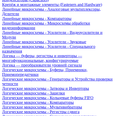
Крепёж и монтажные элементы (Fasteners and Hardware)
Линейные микросхемы - Аналоговые мультиплексоры,
Делители
Линейные микросхемы - Компараторы
Линейные микросхемы - Микросхемы обработки
видеоинформации
Линейные микросхемы - Усилители - Видеоусилители и
Модули
Линейные микросхемы - Усилители - Звуковые
Линейные микросхемы - Усилители - Специального
назначения
Логика — буферы, регистры и инверторы —
многофункциональные, конфигурируемые
Логика — преобразователи уровней сигнала
Логические микросхемы - Буферы, Приемники,
Приемопередатчики
Логические микросхемы - Генераторы и Устройства проверки
четности
Логические микросхемы - Затворы и Инверторы
Логические микросхемы - Защелки
Логические микросхемы - Кольцевые буферы FIFO
Логические микросхемы - Компараторы
Логические микросхемы - Мультивибраторы
Логические микросхемы - Регистры сдвига