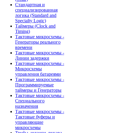
Стандартная и
специализированная
логика (Standard and
Specialty Logic)
Таймеры (Clock and
Timing)
Тактовые микросхемы -
Генераторы реального
времени
Тактовые микросхемы -
Линии задержки
Тактовые микросхемы -
Микросхемы
управления батареями
Тактовые микросхемы -
Программируемые
таймеры и Генераторы
Тактовые микросхемы -
Специального
назначения
Тактовые микросхемы -
Тактовые буферы и
управляющие
микросхемы
Трубы, шланги, рукава