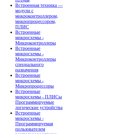
Встроенная техника —
модули с
микроконтроллером,
микропроцессором,
ПЛИС
Встроенные
микросхемы -
Микроконтроллеры
Встроенные
микросхемы -
Микроконтроллеры
специального
назначения
Встроенные
микросхемы -
Микропроцессоры
Встроенные
микросхемы - ПЛИСы
Программируемые
логические устройства
Встроенные
микросхемы -
Программируемая
пользователем