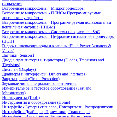
назначения
Встроенные микросхемы - Микропроцессоры
Встроенные микросхемы - ПЛИСы Программируемые
логические устройства
Встроенные микросхемы - Программируемая пользователем
вентильная матрица (ППВМ)
Встроенные микросхемы - Системы на кристалле SoC
Встроенные микросхемы - Цифровые сигнальные процессоры
(ЦСП)
Гидро- и пневмоприводы и клапаны (Fluid Power Actuators &
Valves)
Датчики (Sensors)
Диоды, транзисторы и тиристоры (Diodes, Transistors and
Thyristors)
Дисплеи (Displays)
Драйверы и интерфейсы (Drivers and Interfaces)
Защита цепей (Circuit Protection)
Звуковые чипы специального назначения
Измерительное и тестовое оборудование (Test and
Measurement)
Инструменты (Tools)
Инструменты и оборудование (Home)
Интерфейс - Буферы сигналов, Повторители, Распределители
Интерфейс - Драйверы, Приемники, Трансиверы
Интерфейс - Интерфейсы Датчиков и Детекторов