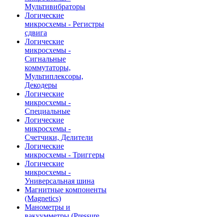
Мультивибраторы
Логические
микросхемы - Регистры
сдвига
Логические
микросхемы -
Сигнальные
коммутаторы,
Мультиплексоры,
Декодеры
Логические
микросхемы -
Специальные
Логические
микросхемы -
Счетчики, Делители
Логические
микросхемы - Триггеры
Логические
микросхемы -
Универсальная шина
Магнитные компоненты
(Magnetics)
Манометры и
вакуумметры (Pressure