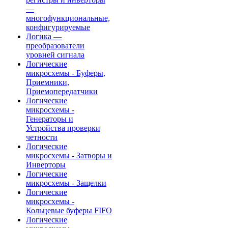
—
многофункциональные,
конфигурируемые
Логика —
преобразователи
уровней сигнала
Логические
микросхемы - Буферы,
Приемники,
Приемопередатчики
Логические
микросхемы -
Генераторы и
Устройства проверки
четности
Логические
микросхемы - Затворы и
Инверторы
Логические
микросхемы - Защелки
Логические
микросхемы -
Кольцевые буферы FIFO
Логические