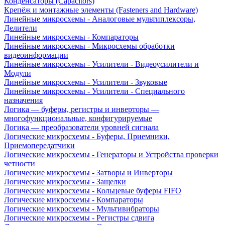
Конденсаторы (Capacitors)
Крепёж и монтажные элементы (Fasteners and Hardware)
Линейные микросхемы - Аналоговые мультиплексоры,
Делители
Линейные микросхемы - Компараторы
Линейные микросхемы - Микросхемы обработки
видеоинформации
Линейные микросхемы - Усилители - Видеоусилители и
Модули
Линейные микросхемы - Усилители - Звуковые
Линейные микросхемы - Усилители - Специального
назначения
Логика — буферы, регистры и инверторы —
многофункциональные, конфигурируемые
Логика — преобразователи уровней сигнала
Логические микросхемы - Буферы, Приемники,
Приемопередатчики
Логические микросхемы - Генераторы и Устройства проверки
четности
Логические микросхемы - Затворы и Инверторы
Логические микросхемы - Защелки
Логические микросхемы - Кольцевые буферы FIFO
Логические микросхемы - Компараторы
Логические микросхемы - Мультивибраторы
Логические микросхемы - Регистры сдвига