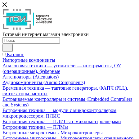
Готовый интернет-магазин электроники
Каталог
Импортные компоненты
Аналоговая техника — усилители — инструменты, ОУ
(операционные), буферные
Аттенюаторы (Attenuators)
Аудиокомпоненты (Audio Components)
Временна́я техника — тактовые генераторы, ФАПЧ (PLL),
синтезаторы частоты
Встраиваемые контроллеры и системы (Embedded Controllers
and Systems)
Встроенная техника — модули с микроконтроллером,
микропроцессором, ПЛИС
Встроенная техника — ПЛИСы с микроконтроллерами
Встроенная техника — ПЛМы
Встроенные микросхемы - Микроконтроллеры
Встроенные микросхемы - Микроконтроллеры специального