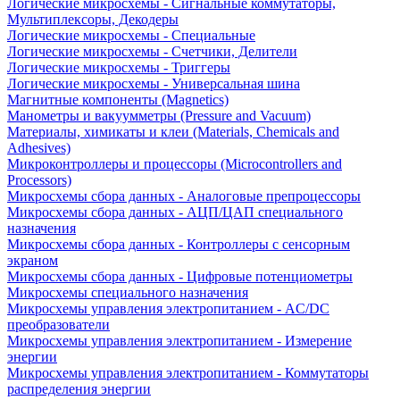
Логические микросхемы - Сигнальные коммутаторы,
Мультиплексоры, Декодеры
Логические микросхемы - Специальные
Логические микросхемы - Счетчики, Делители
Логические микросхемы - Триггеры
Логические микросхемы - Универсальная шина
Магнитные компоненты (Magnetics)
Манометры и вакуумметры (Pressure and Vacuum)
Материалы, химикаты и клеи (Materials, Chemicals and
Adhesives)
Микроконтроллеры и процессоры (Microcontrollers and
Processors)
Микросхемы сбора данных - Аналоговые препроцессоры
Микросхемы сбора данных - АЦП/ЦАП специального
назначения
Микросхемы сбора данных - Контроллеры с сенсорным
экраном
Микросхемы сбора данных - Цифровые потенциометры
Микросхемы специального назначения
Микросхемы управления электропитанием - AC/DC
преобразователи
Микросхемы управления электропитанием - Измерение
энергии
Микросхемы управления электропитанием - Коммутаторы
распределения энергии