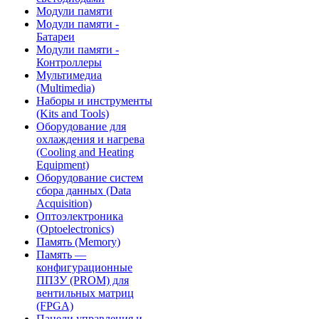
Модули памяти
Модули памяти -
Батареи
Модули памяти -
Контроллеры
Мультимедиа
(Multimedia)
Наборы и инструменты
(Kits and Tools)
Оборудование для
охлаждения и нагрева
(Cooling and Heating
Equipment)
Оборудование систем
сбора данных (Data
Acquisition)
Оптоэлектроника
(Optoelectronics)
Память (Memory)
Память —
конфигурационные
ППЗУ (PROM) для
вентильных матриц
(FPGA)
Панели управления и