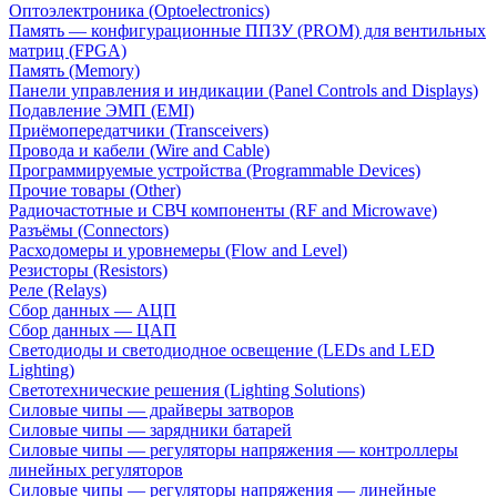
Оптоэлектроника (Optoelectronics)
Память — конфигурационные ППЗУ (PROM) для вентильных
матриц (FPGA)
Память (Memory)
Панели управления и индикации (Panel Controls and Displays)
Подавление ЭМП (EMI)
Приёмопередатчики (Transceivers)
Провода и кабели (Wire and Cable)
Программируемые устройства (Programmable Devices)
Прочие товары (Other)
Радиочастотные и СВЧ компоненты (RF and Microwave)
Разъёмы (Connectors)
Расходомеры и уровнемеры (Flow and Level)
Резисторы (Resistors)
Реле (Relays)
Сбор данных — АЦП
Сбор данных — ЦАП
Светодиоды и светодиодное освещение (LEDs and LED
Lighting)
Светотехнические решения (Lighting Solutions)
Силовые чипы — драйверы затворов
Силовые чипы — зарядники батарей
Силовые чипы — регуляторы напряжения — контроллеры
линейных регуляторов
Силовые чипы — регуляторы напряжения — линейные