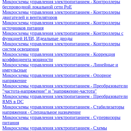
Микросхемы управления электропитанием - Контроллеры
беспроводной локальной сети PoE
Микросхемы управления электропитанием - Контроллеры
двигателей и вентиляторов
Микросхемы управления электропитанием - Контроллеры
источников питания
Микросхемы управления электропитанием - Контроллеры с
функцией ИЛИ, Идеальные диоды
Микросхемы управления электропитанием - Контроллеры
систем освещения
Микросхемы управления электропитанием - Коррекция
коэффициента мощности
Микросхемы управления электропитанием - Линейные и
импульсные
Микросхемы управления электропитанием - Опорное
напряжение
Микросхемы управления электропитанием - Преобразователи
"частота-напряжение" и "напряжение-частота"
Микросхемы управления электропитанием - Преобразователи
RMS в DC
Микросхемы управления электропитанием - Стабилизаторы
напряжения - Специальное назначение
Микросхемы управления электропитанием - Супервизоры
питания
Микросхемы управления электропитанием - Схемы