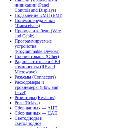
индикации (Panel
Controls and Displays)
Подавление ЭМП (EMI)
Приёмопередатчики
(Transceivers)
Провода и кабели (Wire
and Cable)
Программируемые
устройства
(Programmable Devices)
Прочие товары (Other)
Радиочастотные и СВЧ
компоненты (RF and
Microwave)
Разъёмы (Connectors)
Расходомеры и
уровнемеры (Flow and
Level)
Резисторы (Resistors)
Реле (Relays)
Сбор данных — АЦП
Сбор данных — ЦАП
Светодиоды и
светодиодное