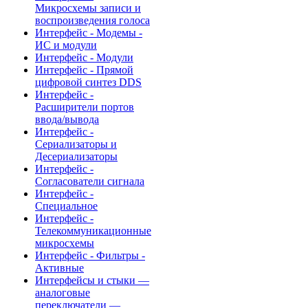
Микросхемы записи и
воспроизведения голоса
Интерфейс - Модемы -
ИС и модули
Интерфейс - Модули
Интерфейс - Прямой
цифровой синтез DDS
Интерфейс -
Расширители портов
ввода/вывода
Интерфейс -
Сериализаторы и
Десериализаторы
Интерфейс -
Согласователи сигнала
Интерфейс -
Специальное
Интерфейс -
Телекоммуникационные
микросхемы
Интерфейс - Фильтры -
Активные
Интерфейсы и стыки —
аналоговые
переключатели —