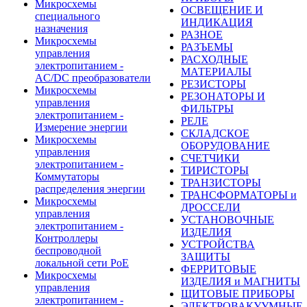
Микросхемы
ОСВЕЩЕНИЕ И
специального
ИНДИКАЦИЯ
назначения
РАЗНОЕ
Микросхемы
РАЗЪЕМЫ
управления
РАСХОДНЫЕ
электропитанием -
МАТЕРИАЛЫ
AC/DC преобразователи
РЕЗИСТОРЫ
Микросхемы
РЕЗОНАТОРЫ И
управления
ФИЛЬТРЫ
электропитанием -
РЕЛЕ
Измерение энергии
СКЛАДСКОЕ
Микросхемы
ОБОРУДОВАНИЕ
управления
СЧЕТЧИКИ
электропитанием -
ТИРИСТОРЫ
Коммутаторы
ТРАНЗИСТОРЫ
распределения энергии
ТРАНСФОРМАТОРЫ и
Микросхемы
ДРОССЕЛИ
управления
УСТАНОВОЧНЫЕ
электропитанием -
ИЗДЕЛИЯ
Контроллеры
УСТРОЙСТВА
беспроводной
ЗАЩИТЫ
локальной сети PoE
ФЕРРИТОВЫЕ
Микросхемы
ИЗДЕЛИЯ и МАГНИТЫ
управления
ЩИТОВЫЕ ПРИБОРЫ
электропитанием -
ЭЛЕКТРОВАКУУМНЫЕ