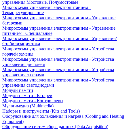
управления Мостовые, Полумостовые
Микросхемы управления электропитанием -
Терморегулирование
Микросхемы управления электропитанием - Управление
батареями
Микросхемы управления электропитанием - Управление
питанием - Специальные
Микросхемы управления электропитанием - Управление/
Стабилизация тока
Микросхемы управления электропитанием - Устройства
горячей замены
Микросхемы управления электропитанием - Устройства
управления дисплеем
Микросхемы управления электропитанием - Устройства
управления лазерами
Микросхемы управления электропитанием - Устройства
управления светодиодами
Модули памяти
Модули памяти - Батареи
Модули памяти - Контроллеры
Мультимедиа (Multimedia)
Наборы и инструменты (Kits and Tools)
Оборудование для охлаждения и нагрева (Cooling and Heating
Equipment)
Оборудование систем сбора данных (Data Acquisition)