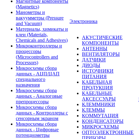
Магнитные компоненты
(Magnetics)
Манометры и
вакуумметры (Pressure
Электроника
and Vacuum)
Материалы, химикаты и
клеи (Materials,
АКУСТИЧЕСКИЕ
Chemicals and Adhesives)
КОМПОНЕНТЫ
Микроконтроллеры и
АНТЕННЫ
процессоры
ВЕНТИЛЯТОРЫ
(Microcontrollers and
ДАТЧИКИ
Processors)
ДИОДЫ
Микросхемы сбора
ИСТОЧНИКИ
данных - АЦП/ЦАП
ПИТАНИЯ
специального
КАБЕЛЬНАЯ
назначения
ПРОДУКЦИЯ
Микросхемы сбора
КАБЕЛЬНЫЕ
данных - Аналоговые
АКСЕССУАРЫ
препроцессоры
КЛЕММНИКИ
Микросхемы сбора
КЛЕММЫ
данных - Контроллеры с
КОММУТАЦИЯ
сенсорным экраном
КОНДЕНСАТОРЫ
Микросхемы сбора
МИКРОСХЕМЫ
данных - Цифровые
ОПТОЭЛЕКТРОННЫЕ
потенциометры
ПРИБОРЫ