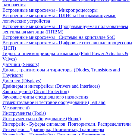
назначения
Встроенные микросхемы - Микропроцессоры
Встроенные микросхемы - ПЛИСы Программируемые
логические устройства
Встроенные микросхемы - Программируемая пользователем
вентильная матрица (ППВМ)
Встроенные микросхемы - Системы на кристалле SoC
Встроенные микросхемы - Цифровые сигнальные процессоры
(ЦСП)
Гидро- и пневмоприводы и клапаны (Fluid Power Actuators &
Valves)
Датчики (Sensors)
Диоды, транзисторы и тиристоры (Diodes, Transistors and
Thyristors)
Дисплеи (Displays)
Драйверы и интерфейсы (Drivers and Interfaces)
Защита цепей (Circuit Protection)
Звуковые чипы специального назначения
Измерительное и тестовое оборудование (Test and
Measurement)
Инструменты (Tools)
Инструменты и оборудование (Home)
Интерфейс - Буферы сигналов, Повторители, Распределители
Интерфейс - Драйверы, Приемники, Трансиверы
Интерфейс - Интерфейсы Датчиков и Детекторов