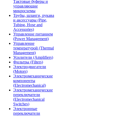
Тактовые буферы и
управляющие
микросхемы
Трубы, шланги, рукава
и аксессуары (Pipe,
Tubing, Hose and
Accessories)
Управление питанием
(Power Management)
Управление
температурой (Thermal
Management)
Усилители (Amplifiers)
Фильтры (Filters)
Электродвигатели
(Motors)
Электромеханические
компоненты
(Electromechanical)
Электромеханические
переключатели
(Electromechanical
Switches)
Электронные
переключатели