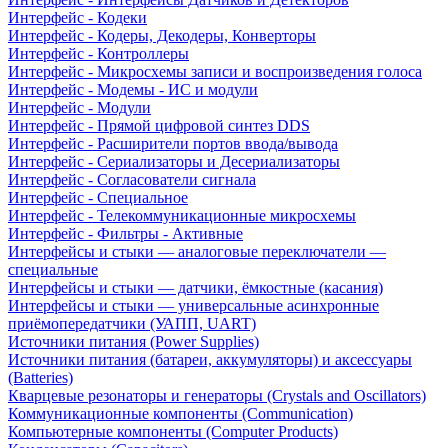
Интерфейс - Кодеки
Интерфейс - Кодеры, Декодеры, Конверторы
Интерфейс - Контроллеры
Интерфейс - Микросхемы записи и воспроизведения голоса
Интерфейс - Модемы - ИС и модули
Интерфейс - Модули
Интерфейс - Прямой цифровой синтез DDS
Интерфейс - Расширители портов ввода/вывода
Интерфейс - Сериализаторы и Десериализаторы
Интерфейс - Согласователи сигнала
Интерфейс - Специальное
Интерфейс - Телекоммуникационные микросхемы
Интерфейс - Фильтры - Активные
Интерфейсы и стыки — аналоговые переключатели —
специальные
Интерфейсы и стыки — датчики, ёмкостные (касания)
Интерфейсы и стыки — универсальные асинхронные
приёмопередатчики (УАПП, UART)
Источники питания (Power Supplies)
Источники питания (батареи, аккумуляторы) и аксессуары
(Batteries)
Кварцевые резонаторы и генераторы (Crystals and Oscillators)
Коммуникационные компоненты (Communication)
Компьютерные компоненты (Computer Products)