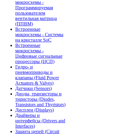
микросхемы -
Программируемая
пользователем
вентильная матрица
(ППВМ)
Встроенные
микросхемы - Системы
на кристалле SoC
Встроенные
микросхемы -
Цифровые сигнальные
процессоры (ЦСП)
Гидро- и
пневмоприводы и
клапаны (Fluid Power
Actuators & Valves)
Датчики (Sensors)
Диоды, транзисторы и
тиристоры (Diodes,
Transistors and Thyristors)
Дисплеи (Displays)
Драйверы и
интерфейсы (Drivers and
Interfaces)
Защита цепей (Circuit