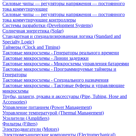
Силовые чипы — регуляторы напряжения — постоянного
тока коммутирующие
Силовые чипы — регуляторы напряжения — постоянного
тока коммутирующие контроллеры
Системы разработки (Development Systems)
Солнечная энергетика (Solar)
Стандартная и специализированная логика (Standard and
Specialty Logic)
Таймеры (Clock and Timing)
Тактовые микросхемы - Генераторы реального времени
Тактовые микросхемы - Линии задержки
Тактовые микросхемы - Микросхемы управления батареями
Тактовые микросхемы - Программируемые таймеры и
Генераторы
Тактовые микросхемы - Специального назначения
Тактовые микросхемы - Тактовые буферы и управляющие
микросхемы
Трубы, шланги, рукава и аксессуары (Pipe, Tubing, Hose and
Accessories)
Управление питанием (Power Management)
Управление температурой (Thermal Management)
Усилители (Amplifiers)
Фильтры (Filters)
Электродвигатели (Motors)
Электромеханические компоненты (Electromechanical)