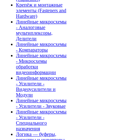
Крепёж и монтажные
элементы (Fasteners and
Hardware)
Линейные микросхемы
- Аналоговые
мультиплексоры,
Делители
Линейные микросхемы
- Компараторы
Линейные микросхемы
- Микросхемы
обработки
видеоинформации
Линейные микросхемы
- Усилители -
Видеоусилители и
Модули
Линейные микросхемы
- Усилители - Звуковые
Линейные микросхемы
- Усилители -
Специального
назначения
Логика — буферы,
регистры и инверторы