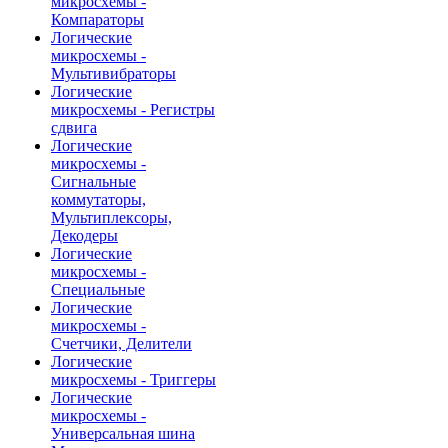
микросхемы -
Компараторы
Логические
микросхемы -
Мультивибраторы
Логические
микросхемы - Регистры
сдвига
Логические
микросхемы -
Сигнальные
коммутаторы,
Мультиплексоры,
Декодеры
Логические
микросхемы -
Специальные
Логические
микросхемы -
Счетчики, Делители
Логические
микросхемы - Триггеры
Логические
микросхемы -
Универсальная шина