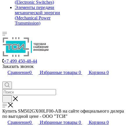
(Electronic Switches)
Элементы передачи
механической энергии
(Mechanical Power
Transmission)
+7 499 450-48-44
Заказать звонок
Сравнение
0
Избранные товары
0
Корзина
0
Купить SM502GX00LF00-AB на сайте официального дилера
по выгодной цене - ООО "ТСИ"
Сравнение
0
Избранные товары
0
Корзина
0