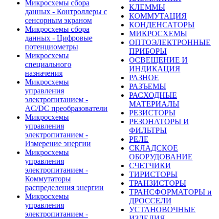
Микросхемы сбора
КЛЕММЫ
данных - Контроллеры с
КОММУТАЦИЯ
сенсорным экраном
КОНДЕНСАТОРЫ
Микросхемы сбора
МИКРОСХЕМЫ
данных - Цифровые
ОПТОЭЛЕКТРОННЫЕ
потенциометры
ПРИБОРЫ
Микросхемы
ОСВЕЩЕНИЕ И
специального
ИНДИКАЦИЯ
назначения
РАЗНОЕ
Микросхемы
РАЗЪЕМЫ
управления
РАСХОДНЫЕ
электропитанием -
МАТЕРИАЛЫ
AC/DC преобразователи
РЕЗИСТОРЫ
Микросхемы
РЕЗОНАТОРЫ И
управления
ФИЛЬТРЫ
электропитанием -
РЕЛЕ
Измерение энергии
СКЛАДСКОЕ
Микросхемы
ОБОРУДОВАНИЕ
управления
СЧЕТЧИКИ
электропитанием -
ТИРИСТОРЫ
Коммутаторы
ТРАНЗИСТОРЫ
распределения энергии
ТРАНСФОРМАТОРЫ и
Микросхемы
ДРОССЕЛИ
управления
УСТАНОВОЧНЫЕ
электропитанием -
ИЗДЕЛИЯ