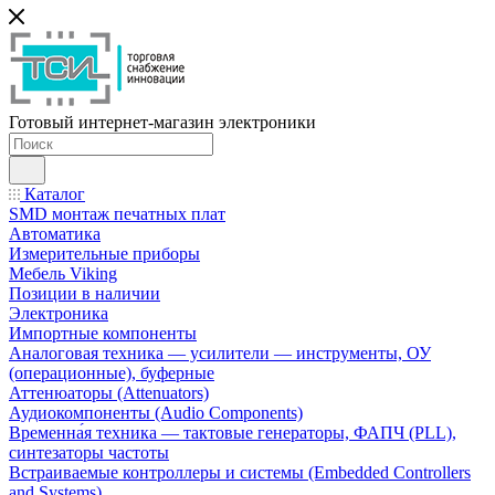
Готовый интернет-магазин электроники
Каталог
SMD монтаж печатных плат
Автоматика
Измерительные приборы
Мебель Viking
Позиции в наличии
Электроника
Импортные компоненты
Аналоговая техника — усилители — инструменты, ОУ
(операционные), буферные
Аттенюаторы (Attenuators)
Аудиокомпоненты (Audio Components)
Временна́я техника — тактовые генераторы, ФАПЧ (PLL),
синтезаторы частоты
Встраиваемые контроллеры и системы (Embedded Controllers
and Systems)