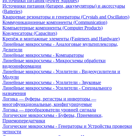
Источники питания (Power Supplies)
Источники питания (батареи, аккумуляторы) и аксессуары
(Batteries)
Кварцевые резонаторы и генераторы (Crystals and Oscillators)
Коммуникационные компоненты (Communication)
Компьютерные компоненты (Computer Products)
Конденсаторы (Capacitors)
Крепёж и монтажные элементы (Fasteners and Hardware)
Линейные микросхемы - Аналоговые мультиплексоры,
Делители
Линейные микросхемы - Компараторы
Линейные микросхемы - Микросхемы обработки
видеоинформации
Линейные микросхемы - Усилители - Видеоусилители и
Модули
Линейные микросхемы - Усилители - Звуковые
Линейные микросхемы - Усилители - Специального
назначения
Логика — буферы, регистры и инверторы —
многофункциональные, конфигурируемые
Логика — преобразователи уровней сигнала
Логические микросхемы - Буферы, Приемники,
Приемопередатчики
Логические микросхемы - Генераторы и Устройства проверки
четности