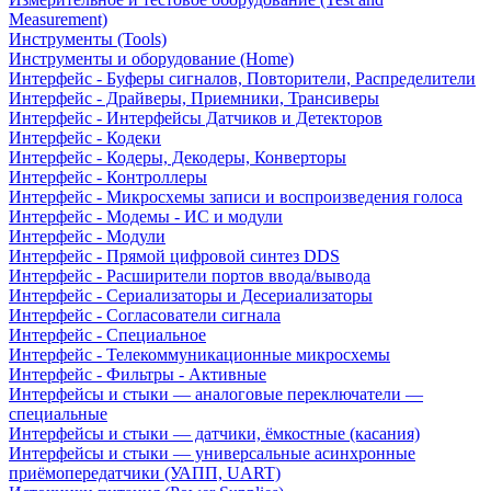
Measurement)
Инструменты (Tools)
Инструменты и оборудование (Home)
Интерфейс - Буферы сигналов, Повторители, Распределители
Интерфейс - Драйверы, Приемники, Трансиверы
Интерфейс - Интерфейсы Датчиков и Детекторов
Интерфейс - Кодеки
Интерфейс - Кодеры, Декодеры, Конверторы
Интерфейс - Контроллеры
Интерфейс - Микросхемы записи и воспроизведения голоса
Интерфейс - Модемы - ИС и модули
Интерфейс - Модули
Интерфейс - Прямой цифровой синтез DDS
Интерфейс - Расширители портов ввода/вывода
Интерфейс - Сериализаторы и Десериализаторы
Интерфейс - Согласователи сигнала
Интерфейс - Специальное
Интерфейс - Телекоммуникационные микросхемы
Интерфейс - Фильтры - Активные
Интерфейсы и стыки — аналоговые переключатели —
специальные
Интерфейсы и стыки — датчики, ёмкостные (касания)
Интерфейсы и стыки — универсальные асинхронные
приёмопередатчики (УАПП, UART)