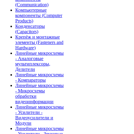
(Communication)
Компьютерные
компоненты (Computer
Products)
Конденсаторы
(Capacitors)
Крепёж и монтажные
элементы (Fasteners and
Hardware)
Линейные микросхемы
- Аналоговые
мультиплексоры,
Делители
Линейные микросхемы
- Компараторы
Линейные микросхемы
- Микросхемы
обработки
видеоинформации
Линейные микросхемы
- Усилители -
Видеоусилители и
Модули
Линейные микросхемы
- Усилители - Звуковые