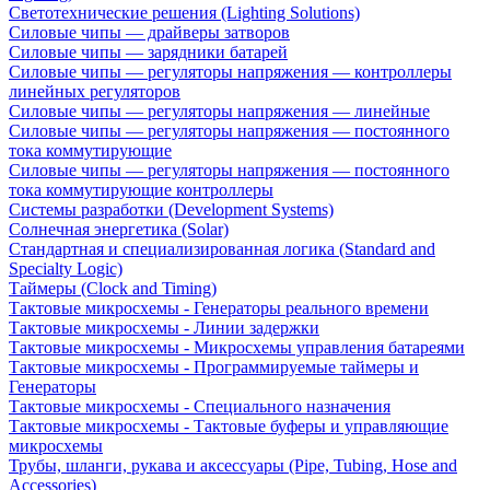
Светотехнические решения (Lighting Solutions)
Силовые чипы — драйверы затворов
Силовые чипы — зарядники батарей
Силовые чипы — регуляторы напряжения — контроллеры
линейных регуляторов
Силовые чипы — регуляторы напряжения — линейные
Силовые чипы — регуляторы напряжения — постоянного
тока коммутирующие
Силовые чипы — регуляторы напряжения — постоянного
тока коммутирующие контроллеры
Системы разработки (Development Systems)
Солнечная энергетика (Solar)
Стандартная и специализированная логика (Standard and
Specialty Logic)
Таймеры (Clock and Timing)
Тактовые микросхемы - Генераторы реального времени
Тактовые микросхемы - Линии задержки
Тактовые микросхемы - Микросхемы управления батареями
Тактовые микросхемы - Программируемые таймеры и
Генераторы
Тактовые микросхемы - Специального назначения
Тактовые микросхемы - Тактовые буферы и управляющие
микросхемы
Трубы, шланги, рукава и аксессуары (Pipe, Tubing, Hose and
Accessories)