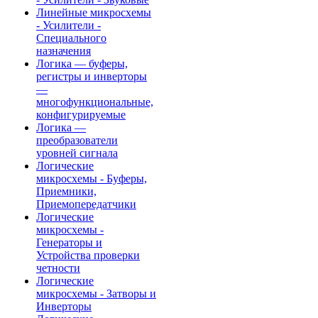
Линейные микросхемы
- Усилители -
Специального
назначения
Логика — буферы,
регистры и инверторы
—
многофункциональные,
конфигурируемые
Логика —
преобразователи
уровней сигнала
Логические
микросхемы - Буферы,
Приемники,
Приемопередатчики
Логические
микросхемы -
Генераторы и
Устройства проверки
четности
Логические
микросхемы - Затворы и
Инверторы