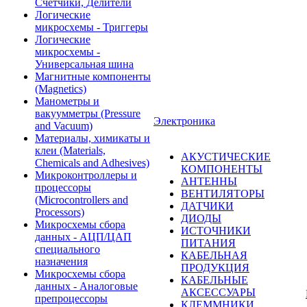
Счетчики, Делители
Логические
микросхемы - Триггеры
Логические
микросхемы -
Универсальная шина
Магнитные компоненты
(Magnetics)
Манометры и
вакуумметры (Pressure
Электроника
and Vacuum)
Материалы, химикаты и
клеи (Materials,
АКУСТИЧЕСКИЕ
Chemicals and Adhesives)
КОМПОНЕНТЫ
Микроконтроллеры и
АНТЕННЫ
процессоры
ВЕНТИЛЯТОРЫ
(Microcontrollers and
ДАТЧИКИ
Processors)
ДИОДЫ
Микросхемы сбора
ИСТОЧНИКИ
данных - АЦП/ЦАП
ПИТАНИЯ
специального
КАБЕЛЬНАЯ
назначения
ПРОДУКЦИЯ
Микросхемы сбора
КАБЕЛЬНЫЕ
данных - Аналоговые
АКСЕССУАРЫ
препроцессоры
КЛЕММНИКИ