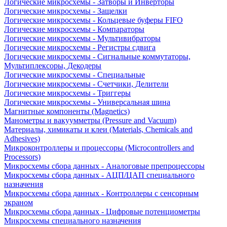
Логические микросхемы - Затворы и Инверторы
Логические микросхемы - Защелки
Логические микросхемы - Кольцевые буферы FIFO
Логические микросхемы - Компараторы
Логические микросхемы - Мультивибраторы
Логические микросхемы - Регистры сдвига
Логические микросхемы - Сигнальные коммутаторы,
Мультиплексоры, Декодеры
Логические микросхемы - Специальные
Логические микросхемы - Счетчики, Делители
Логические микросхемы - Триггеры
Логические микросхемы - Универсальная шина
Магнитные компоненты (Magnetics)
Манометры и вакуумметры (Pressure and Vacuum)
Материалы, химикаты и клеи (Materials, Chemicals and
Adhesives)
Микроконтроллеры и процессоры (Microcontrollers and
Processors)
Микросхемы сбора данных - Аналоговые препроцессоры
Микросхемы сбора данных - АЦП/ЦАП специального
назначения
Микросхемы сбора данных - Контроллеры с сенсорным
экраном
Микросхемы сбора данных - Цифровые потенциометры
Микросхемы специального назначения