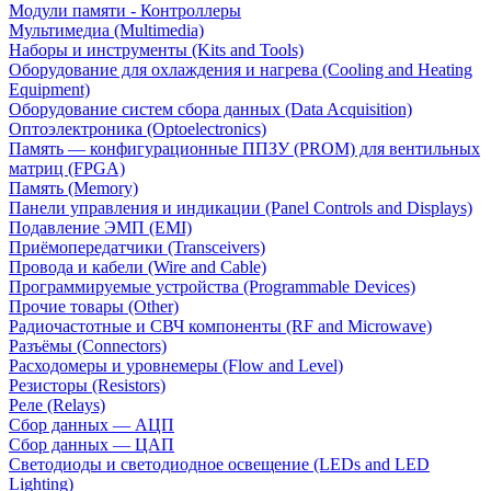
Модули памяти - Контроллеры
Мультимедиа (Multimedia)
Наборы и инструменты (Kits and Tools)
Оборудование для охлаждения и нагрева (Cooling and Heating
Equipment)
Оборудование систем сбора данных (Data Acquisition)
Оптоэлектроника (Optoelectronics)
Память — конфигурационные ППЗУ (PROM) для вентильных
матриц (FPGA)
Память (Memory)
Панели управления и индикации (Panel Controls and Displays)
Подавление ЭМП (EMI)
Приёмопередатчики (Transceivers)
Провода и кабели (Wire and Cable)
Программируемые устройства (Programmable Devices)
Прочие товары (Other)
Радиочастотные и СВЧ компоненты (RF and Microwave)
Разъёмы (Connectors)
Расходомеры и уровнемеры (Flow and Level)
Резисторы (Resistors)
Реле (Relays)
Сбор данных — АЦП
Сбор данных — ЦАП
Светодиоды и светодиодное освещение (LEDs and LED
Lighting)