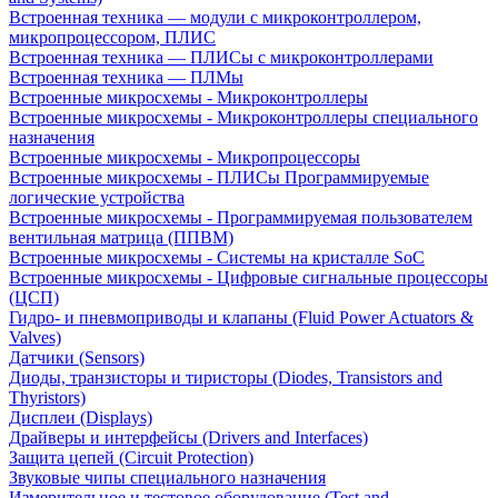
Встроенная техника — модули с микроконтроллером,
микропроцессором, ПЛИС
Встроенная техника — ПЛИСы с микроконтроллерами
Встроенная техника — ПЛМы
Встроенные микросхемы - Микроконтроллеры
Встроенные микросхемы - Микроконтроллеры специального
назначения
Встроенные микросхемы - Микропроцессоры
Встроенные микросхемы - ПЛИСы Программируемые
логические устройства
Встроенные микросхемы - Программируемая пользователем
вентильная матрица (ППВМ)
Встроенные микросхемы - Системы на кристалле SoC
Встроенные микросхемы - Цифровые сигнальные процессоры
(ЦСП)
Гидро- и пневмоприводы и клапаны (Fluid Power Actuators &
Valves)
Датчики (Sensors)
Диоды, транзисторы и тиристоры (Diodes, Transistors and
Thyristors)
Дисплеи (Displays)
Драйверы и интерфейсы (Drivers and Interfaces)
Защита цепей (Circuit Protection)
Звуковые чипы специального назначения
Измерительное и тестовое оборудование (Test and