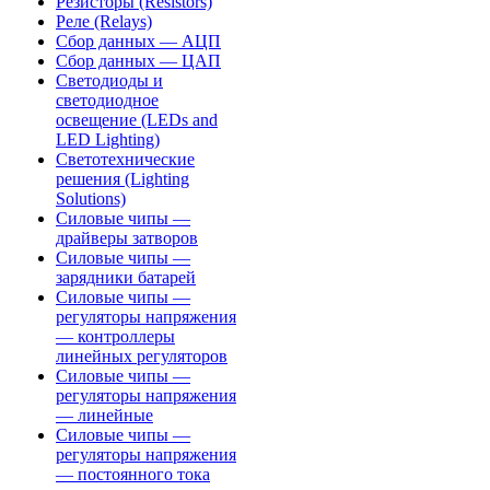
Резисторы (Resistors)
Реле (Relays)
Сбор данных — АЦП
Сбор данных — ЦАП
Светодиоды и
светодиодное
освещение (LEDs and
LED Lighting)
Светотехнические
решения (Lighting
Solutions)
Силовые чипы —
драйверы затворов
Силовые чипы —
зарядники батарей
Силовые чипы —
регуляторы напряжения
— контроллеры
линейных регуляторов
Силовые чипы —
регуляторы напряжения
— линейные
Силовые чипы —
регуляторы напряжения
— постоянного тока