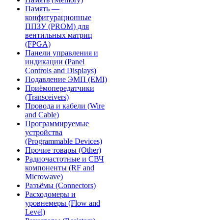
Память —
конфигурационные
ППЗУ (PROM) для
вентильных матриц
(FPGA)
Панели управления и
индикации (Panel
Controls and Displays)
Подавление ЭМП (EMI)
Приёмопередатчики
(Transceivers)
Провода и кабели (Wire
and Cable)
Программируемые
устройства
(Programmable Devices)
Прочие товары (Other)
Радиочастотные и СВЧ
компоненты (RF and
Microwave)
Разъёмы (Connectors)
Расходомеры и
уровнемеры (Flow and
Level)