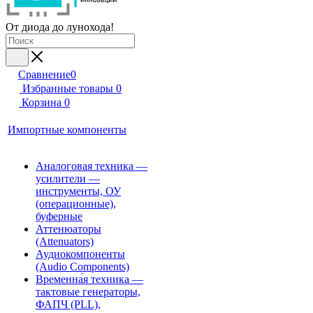
От диода до лунохода!
Сравнение
0
Избранные товары
0
Корзина
0
Импортные компоненты
Аналоговая техника —
усилители —
инструменты, ОУ
(операционные),
буферные
Аттенюаторы
(Attenuators)
Аудиокомпоненты
(Audio Components)
Временна́я техника —
тактовые генераторы,
ФАПЧ (PLL),