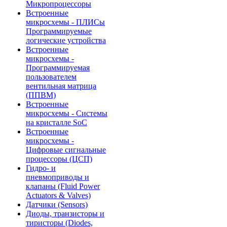
Микропроцессоры
Встроенные
микросхемы - ПЛИСы
Программируемые
логические устройства
Встроенные
микросхемы -
Программируемая
пользователем
вентильная матрица
(ППВМ)
Встроенные
микросхемы - Системы
на кристалле SoC
Встроенные
микросхемы -
Цифровые сигнальные
процессоры (ЦСП)
Гидро- и
пневмоприводы и
клапаны (Fluid Power
Actuators & Valves)
Датчики (Sensors)
Диоды, транзисторы и
тиристоры (Diodes,