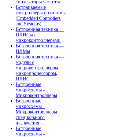
синтезаторы частоты
Встраиваемые
контроллеры и системы
(Embedded Controllers
and Systems)
Встроенная техника —
ПЛИСы с
микроконтроллерами
Встроенная техника —
ПЛМы
Встроенная техника —
модули с
микроконтроллером,
микропроцессором,
ПЛИС
Встроенные
микросхемы -
Микроконтроллеры
Встроенные
микросхемы -
Микроконтроллеры
специального
назначения
Встроенные
микросхемы -