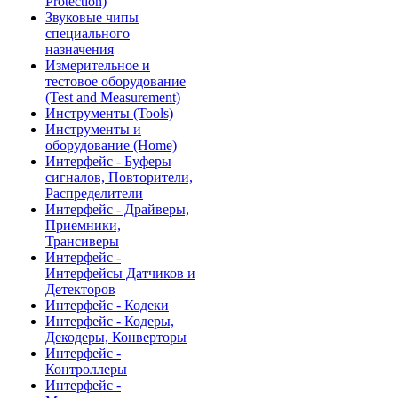
Protection)
Звуковые чипы
специального
назначения
Измерительное и
тестовое оборудование
(Test and Measurement)
Инструменты (Tools)
Инструменты и
оборудование (Home)
Интерфейс - Буферы
сигналов, Повторители,
Распределители
Интерфейс - Драйверы,
Приемники,
Трансиверы
Интерфейс -
Интерфейсы Датчиков и
Детекторов
Интерфейс - Кодеки
Интерфейс - Кодеры,
Декодеры, Конверторы
Интерфейс -
Контроллеры
Интерфейс -