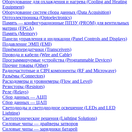
Оборудование для охлаждения и нагрева (Cooling and Heating
Equipment)
Оборудование систем сбора данных (Data Acquisition)
Оптоэлектроника (Optoelectronics)
Память — конфигурационные ППЗУ (PROM) для вентильных
матриц (FPGA)
Память (Memory)
Панели управления и индикации (Panel Controls and Displays)
Подавление ЭМП (EMI)
Приёмопередатчики (Transceivers)
Провода и кабели (Wire and Cable)
Программируемые устройства (Programmable Devices)
Прочие товары (Other)
Радиочастотные и СВЧ компоненты (RF and Microwave)
Разъёмы (Connectors)
Расходомеры и уровнемеры (Flow and Level)
Резисторы (Resistors)
Реле (Relays)
Сбор данных — АЦП
Сбор данных — ЦАП
Светодиоды и светодиодное освещение (LEDs and LED
Lighting)
Светотехнические решения (Lighting Solutions)
Силовые чипы — драйверы затворов
Силовые чипы — зарядники батарей