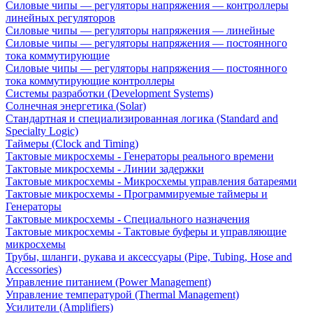
Силовые чипы — регуляторы напряжения — контроллеры
линейных регуляторов
Силовые чипы — регуляторы напряжения — линейные
Силовые чипы — регуляторы напряжения — постоянного
тока коммутирующие
Силовые чипы — регуляторы напряжения — постоянного
тока коммутирующие контроллеры
Системы разработки (Development Systems)
Солнечная энергетика (Solar)
Стандартная и специализированная логика (Standard and
Specialty Logic)
Таймеры (Clock and Timing)
Тактовые микросхемы - Генераторы реального времени
Тактовые микросхемы - Линии задержки
Тактовые микросхемы - Микросхемы управления батареями
Тактовые микросхемы - Программируемые таймеры и
Генераторы
Тактовые микросхемы - Специального назначения
Тактовые микросхемы - Тактовые буферы и управляющие
микросхемы
Трубы, шланги, рукава и аксессуары (Pipe, Tubing, Hose and
Accessories)
Управление питанием (Power Management)
Управление температурой (Thermal Management)
Усилители (Amplifiers)