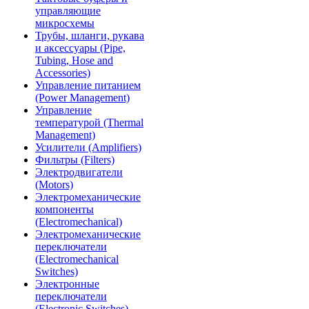
управляющие
микросхемы
Трубы, шланги, рукава
и аксессуары (Pipe,
Tubing, Hose and
Accessories)
Управление питанием
(Power Management)
Управление
температурой (Thermal
Management)
Усилители (Amplifiers)
Фильтры (Filters)
Электродвигатели
(Motors)
Электромеханические
компоненты
(Electromechanical)
Электромеханические
переключатели
(Electromechanical
Switches)
Электронные
переключатели
(Electronic Switches)