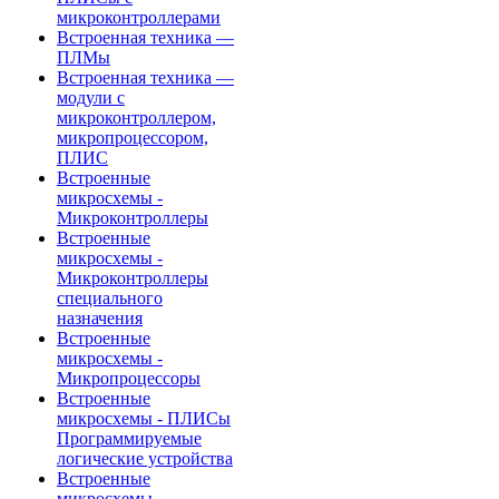
микроконтроллерами
Встроенная техника —
ПЛМы
Встроенная техника —
модули с
микроконтроллером,
микропроцессором,
ПЛИС
Встроенные
микросхемы -
Микроконтроллеры
Встроенные
микросхемы -
Микроконтроллеры
специального
назначения
Встроенные
микросхемы -
Микропроцессоры
Встроенные
микросхемы - ПЛИСы
Программируемые
логические устройства
Встроенные
микросхемы -