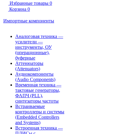
Избранные товары
0
Корзина
0
Импортные компоненты
Аналоговая техника —
усилители —
инструменты, ОУ
(операционные),
буферные
Аттенюаторы
(Attenuators)
Аудиокомпоненты
(Audio Components)
Временна́я техника —
тактовые генераторы,
ФАПЧ (PLL),
синтезаторы частоты
Встраиваемые
контроллеры и системы
(Embedded Controllers
and Systems)
Встроенная техника —
ПЛИСы с