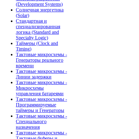
(Development Systems)
Солнечная энергетика
(Solar)
Стандартная и
специализированная
логика (Standard and
Specialty Logic)
Таймеры (Clock and
Timing)
Тактовые микросхемы -
Генераторы реального
времени
Тактовые микросхемы -
Линии задержки
Тактовые микросхемы -
Микросхемы
управления батареями
Тактовые микросхемы -
Программируемые
таймеры и Генераторы
Тактовые микросхемы -
Специального
назначения
Тактовые микросхемы -
Тактовые буферы и