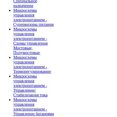
Специальное
назначение
Микросхемы
управления
электропитанием -
Супервизоры питания
Микросхемы
управления
электропитанием -
Схемы управления
Мостовые,
Полумостовые
Микросхемы
управления
электропитанием -
Терморегулирование
Микросхемы
управления
электропитанием -
Управление/
Стабилизация тока
Микросхемы
управления
электропитанием -
Управление батареями