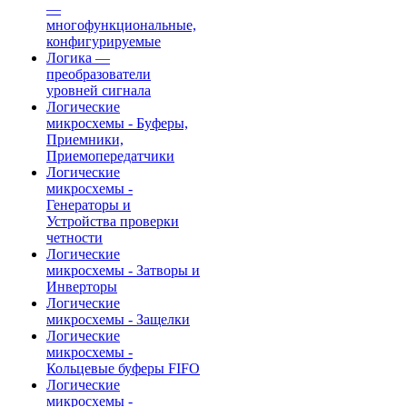
—
многофункциональные,
конфигурируемые
Логика —
преобразователи
уровней сигнала
Логические
микросхемы - Буферы,
Приемники,
Приемопередатчики
Логические
микросхемы -
Генераторы и
Устройства проверки
четности
Логические
микросхемы - Затворы и
Инверторы
Логические
микросхемы - Защелки
Логические
микросхемы -
Кольцевые буферы FIFO
Логические
микросхемы -