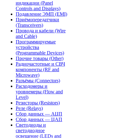
индикации (Panel
Controls and Displays)
Подавление ЭМП (EMI)
Приёмопередатчики
(Transceivers)
Провода и кабели (Wire
and Cable)
Программируемые
устройства
(Programmable Devices)
Прочие товары (Other)
Радиочастотные и СВЧ
компоненты (RF and
Microwave)
Разъёмы (Connectors)
Расходомеры и
уровнемеры (Flow and
Level)
Резисторы (Resistors)
Реле (Relays)
Сбор данных — АЦП
Сбор данных — ЦАП
Светодиоды и
светодиодное
освещение (LEDs and