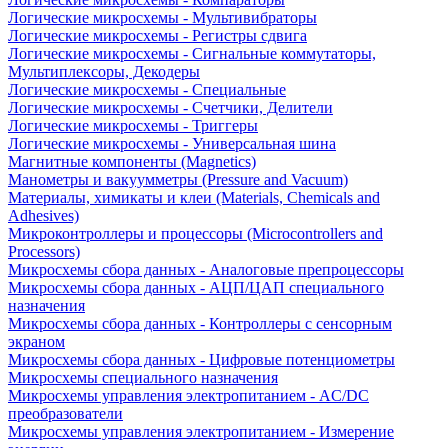
Логические микросхемы - Мультивибраторы
Логические микросхемы - Регистры сдвига
Логические микросхемы - Сигнальные коммутаторы,
Мультиплексоры, Декодеры
Логические микросхемы - Специальные
Логические микросхемы - Счетчики, Делители
Логические микросхемы - Триггеры
Логические микросхемы - Универсальная шина
Магнитные компоненты (Magnetics)
Манометры и вакуумметры (Pressure and Vacuum)
Материалы, химикаты и клеи (Materials, Chemicals and
Adhesives)
Микроконтроллеры и процессоры (Microcontrollers and
Processors)
Микросхемы сбора данных - Аналоговые препроцессоры
Микросхемы сбора данных - АЦП/ЦАП специального
назначения
Микросхемы сбора данных - Контроллеры с сенсорным
экраном
Микросхемы сбора данных - Цифровые потенциометры
Микросхемы специального назначения
Микросхемы управления электропитанием - AC/DC
преобразователи
Микросхемы управления электропитанием - Измерение