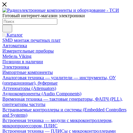
Готовый интернет-магазин электроники
Каталог
SMD монтаж печатных плат
Автоматика
Измерительные приборы
Мебель Viking
Позиции в наличии
Электроника
Импортные компоненты
Аналоговая техника — усилители — инструменты, ОУ
(операционные), буферные
Аттенюаторы (Attenuators)
Аудиокомпоненты (Audio Components)
Временна́я техника — тактовые генераторы, ФАПЧ (PLL),
синтезаторы частоты
Встраиваемые контроллеры и системы (Embedded Controllers
and Systems)
Встроенная техника — модули с микроконтроллером,
микропроцессором, ПЛИС
Встроенная техника — ПЛИСы с микроконтроллерами