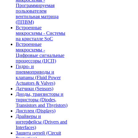
Программируемая
пользователем
вентильная матрица
(ППВМ)
Встроенные
микросхемы - Системы
на кристалле SoC
Встроенные
микросхемы -
Цифровые сигнальные
процессоры (ЦСП)
Гидро- и
пневмоприводы и
клапаны (Fluid Power
Actuators & Valves)
Датчики (Sensors)
Диоды, транзисторы и
тиристоры (Diodes,
Transistors and Thyristors)
Дисплеи (Displays)
Драйверы и
интерфейсы (Drivers and
Interfaces)
Защита цепей (Circuit