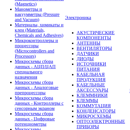
(Magnetics)
Манометры и
вакуумметры (Pressure
Электроника
and Vacuum)
Материалы, химикаты и
клеи (Materials,
АКУСТИЧЕСКИЕ
Chemicals and Adhesives)
КОМПОНЕНТЫ
Микроконтроллеры и
АНТЕННЫ
процессоры
ВЕНТИЛЯТОРЫ
(Microcontrollers and
ДАТЧИКИ
Processors)
ДИОДЫ
Микросхемы сбора
ИСТОЧНИКИ
данных - АЦП/ЦАП
ПИТАНИЯ
специального
КАБЕЛЬНАЯ
назначения
ПРОДУКЦИЯ
Микросхемы сбора
КАБЕЛЬНЫЕ
данных - Аналоговые
АКСЕССУАРЫ
препроцессоры
КЛЕММНИКИ
Микросхемы сбора
КЛЕММЫ
данных - Контроллеры с
КОММУТАЦИЯ
сенсорным экраном
КОНДЕНСАТОРЫ
Микросхемы сбора
МИКРОСХЕМЫ
данных - Цифровые
ОПТОЭЛЕКТРОННЫЕ
потенциометры
ПРИБОРЫ
Микросхемы