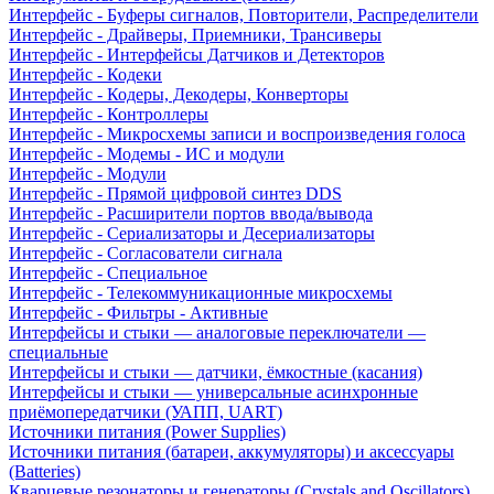
Интерфейс - Буферы сигналов, Повторители, Распределители
Интерфейс - Драйверы, Приемники, Трансиверы
Интерфейс - Интерфейсы Датчиков и Детекторов
Интерфейс - Кодеки
Интерфейс - Кодеры, Декодеры, Конверторы
Интерфейс - Контроллеры
Интерфейс - Микросхемы записи и воспроизведения голоса
Интерфейс - Модемы - ИС и модули
Интерфейс - Модули
Интерфейс - Прямой цифровой синтез DDS
Интерфейс - Расширители портов ввода/вывода
Интерфейс - Сериализаторы и Десериализаторы
Интерфейс - Согласователи сигнала
Интерфейс - Специальное
Интерфейс - Телекоммуникационные микросхемы
Интерфейс - Фильтры - Активные
Интерфейсы и стыки — аналоговые переключатели —
специальные
Интерфейсы и стыки — датчики, ёмкостные (касания)
Интерфейсы и стыки — универсальные асинхронные
приёмопередатчики (УАПП, UART)
Источники питания (Power Supplies)
Источники питания (батареи, аккумуляторы) и аксессуары
(Batteries)
Кварцевые резонаторы и генераторы (Crystals and Oscillators)