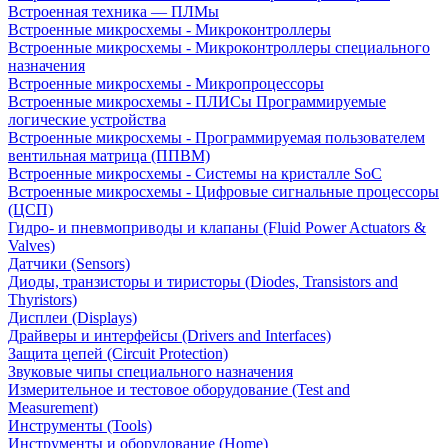
Встроенная техника — ПЛМы
Встроенные микросхемы - Микроконтроллеры
Встроенные микросхемы - Микроконтроллеры специального
назначения
Встроенные микросхемы - Микропроцессоры
Встроенные микросхемы - ПЛИСы Программируемые
логические устройства
Встроенные микросхемы - Программируемая пользователем
вентильная матрица (ППВМ)
Встроенные микросхемы - Системы на кристалле SoC
Встроенные микросхемы - Цифровые сигнальные процессоры
(ЦСП)
Гидро- и пневмоприводы и клапаны (Fluid Power Actuators &
Valves)
Датчики (Sensors)
Диоды, транзисторы и тиристоры (Diodes, Transistors and
Thyristors)
Дисплеи (Displays)
Драйверы и интерфейсы (Drivers and Interfaces)
Защита цепей (Circuit Protection)
Звуковые чипы специального назначения
Измерительное и тестовое оборудование (Test and
Measurement)
Инструменты (Tools)
Инструменты и оборудование (Home)