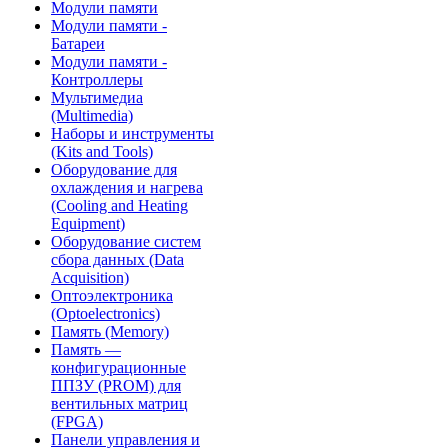
Модули памяти
Модули памяти -
Батареи
Модули памяти -
Контроллеры
Мультимедиа
(Multimedia)
Наборы и инструменты
(Kits and Tools)
Оборудование для
охлаждения и нагрева
(Cooling and Heating
Equipment)
Оборудование систем
сбора данных (Data
Acquisition)
Оптоэлектроника
(Optoelectronics)
Память (Memory)
Память —
конфигурационные
ППЗУ (PROM) для
вентильных матриц
(FPGA)
Панели управления и