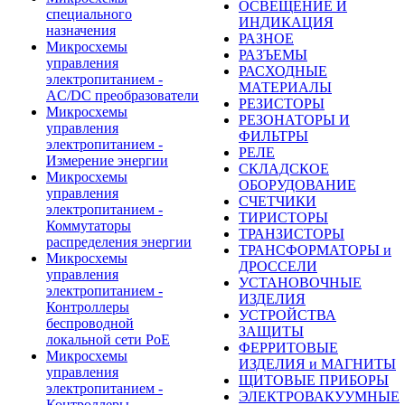
ОСВЕЩЕНИЕ И
специального
ИНДИКАЦИЯ
назначения
РАЗНОЕ
Микросхемы
РАЗЪЕМЫ
управления
РАСХОДНЫЕ
электропитанием -
МАТЕРИАЛЫ
AC/DC преобразователи
РЕЗИСТОРЫ
Микросхемы
РЕЗОНАТОРЫ И
управления
ФИЛЬТРЫ
электропитанием -
РЕЛЕ
Измерение энергии
СКЛАДСКОЕ
Микросхемы
ОБОРУДОВАНИЕ
управления
СЧЕТЧИКИ
электропитанием -
ТИРИСТОРЫ
Коммутаторы
ТРАНЗИСТОРЫ
распределения энергии
ТРАНСФОРМАТОРЫ и
Микросхемы
ДРОССЕЛИ
управления
УСТАНОВОЧНЫЕ
электропитанием -
ИЗДЕЛИЯ
Контроллеры
УСТРОЙСТВА
беспроводной
ЗАЩИТЫ
локальной сети PoE
ФЕРРИТОВЫЕ
Микросхемы
ИЗДЕЛИЯ и МАГНИТЫ
управления
ЩИТОВЫЕ ПРИБОРЫ
электропитанием -
ЭЛЕКТРОВАКУУМНЫЕ
Контроллеры