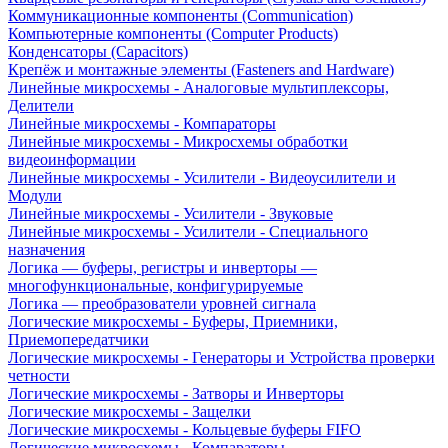
Коммуникационные компоненты (Communication)
Компьютерные компоненты (Computer Products)
Конденсаторы (Capacitors)
Крепёж и монтажные элементы (Fasteners and Hardware)
Линейные микросхемы - Аналоговые мультиплексоры,
Делители
Линейные микросхемы - Компараторы
Линейные микросхемы - Микросхемы обработки
видеоинформации
Линейные микросхемы - Усилители - Видеоусилители и
Модули
Линейные микросхемы - Усилители - Звуковые
Линейные микросхемы - Усилители - Специального
назначения
Логика — буферы, регистры и инверторы —
многофункциональные, конфигурируемые
Логика — преобразователи уровней сигнала
Логические микросхемы - Буферы, Приемники,
Приемопередатчики
Логические микросхемы - Генераторы и Устройства проверки
четности
Логические микросхемы - Затворы и Инверторы
Логические микросхемы - Защелки
Логические микросхемы - Кольцевые буферы FIFO
Логические микросхемы - Компараторы