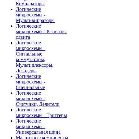
Компараторы
Логические
микросхемы -
Мультивибраторы
Логические
микросхемы - Регистры
сдвига
Логические
микросхемы -
Сигнальные
коммутаторы,
Мультиплексоры,
Декодеры
Логические
микросхемы -
Специальные
Логические
микросхемы -
Счетчики, Делители
Логические
микросхемы - Триггеры
Логические
микросхемы -
Универсальная шина
Магнитные компоненты