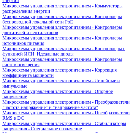
энергии
Микросхемы управления электропитанием - Коммутаторы
распределения энергии
Микросхемы управления электропитанием - Контроллеры
беспроводной локальной сети PoE
Микросхемы управления электропитанием - Контроллеры
двигателей и вентиляторов
Микросхемы управления электропитанием - Контроллеры
источников питания
Микросхемы управления электропитанием - Контроллеры с
функцией ИЛИ, Идеальные диоды
Микросхемы управления электропитанием - Контроллеры
систем освещения
Микросхемы управления электропитанием - Коррекция
коэффициента мощности
Микросхемы управления электропитанием - Линейные и
импульсные
Микросхемы управления электропитанием - Опорное
напряжение
Микросхемы управления электропитанием - Преобразователи
"частота-напряжение" и "напряжение-частота"
Микросхемы управления электропитанием - Преобразователи
RMS в DC
Микросхемы управления электропитанием - Стабилизаторы
напряжения - Специальное назначение