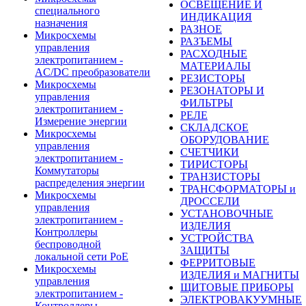
ОСВЕЩЕНИЕ И
специального
ИНДИКАЦИЯ
назначения
РАЗНОЕ
Микросхемы
РАЗЪЕМЫ
управления
РАСХОДНЫЕ
электропитанием -
МАТЕРИАЛЫ
AC/DC преобразователи
РЕЗИСТОРЫ
Микросхемы
РЕЗОНАТОРЫ И
управления
ФИЛЬТРЫ
электропитанием -
РЕЛЕ
Измерение энергии
СКЛАДСКОЕ
Микросхемы
ОБОРУДОВАНИЕ
управления
СЧЕТЧИКИ
электропитанием -
ТИРИСТОРЫ
Коммутаторы
ТРАНЗИСТОРЫ
распределения энергии
ТРАНСФОРМАТОРЫ и
Микросхемы
ДРОССЕЛИ
управления
УСТАНОВОЧНЫЕ
электропитанием -
ИЗДЕЛИЯ
Контроллеры
УСТРОЙСТВА
беспроводной
ЗАЩИТЫ
локальной сети PoE
ФЕРРИТОВЫЕ
Микросхемы
ИЗДЕЛИЯ и МАГНИТЫ
управления
ЩИТОВЫЕ ПРИБОРЫ
электропитанием -
ЭЛЕКТРОВАКУУМНЫЕ
Контроллеры