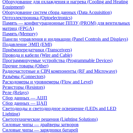
Оборудование для охлаждения и нагрева (Cooling and Heating
Equipment)
Оборудование систем сбора данных (Data Acquisition)
Оптоэлектроника (Optoelectronics)
Память — конфигурационные ППЗУ (PROM) для вентильных
матриц (FPGA)
Память (Memory)
Панели управления и индикации (Panel Controls and Displays)
Подавление ЭМП (EMI)
Приёмопередатчики (Transceivers)
Провода и кабели (Wire and Cable)
Программируемые устройства (Programmable Devices)
Прочие товары (Other)
Радиочастотные и СВЧ компоненты (RF and Microwave)
Разъёмы (Connectors)
Расходомеры и уровнемеры (Flow and Level)
Резисторы (Resistors)
Реле (Relays)
Сбор данных — АЦП
Сбор данных — ЦАП
Светодиоды и светодиодное освещение (LEDs and LED
Lighting)
Светотехнические решения (Lighting Solutions)
Силовые чипы — драйверы затворов
Силовые чипы — зарядники батарей