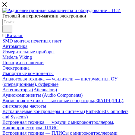
Готовый интернет-магазин электроники
Каталог
SMD монтаж печатных плат
Автоматика
Измерительные приборы
Мебель Viking
Позиции в наличии
Электроника
Импортные компоненты
Аналоговая техника — усилители — инструменты, ОУ
(операционные), буферные
Аттенюаторы (Attenuators)
Аудиокомпоненты (Audio Components)
Временна́я техника — тактовые генераторы, ФАПЧ (PLL),
синтезаторы частоты
Встраиваемые контроллеры и системы (Embedded Controllers
and Systems)
Встроенная техника — модули с микроконтроллером,
микропроцессором, ПЛИС
Встроенная техника — ПЛИСы с микроконтроллерами