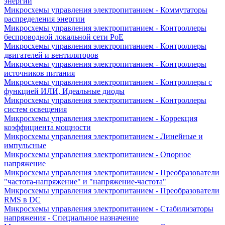
энергии
Микросхемы управления электропитанием - Коммутаторы
распределения энергии
Микросхемы управления электропитанием - Контроллеры
беспроводной локальной сети PoE
Микросхемы управления электропитанием - Контроллеры
двигателей и вентиляторов
Микросхемы управления электропитанием - Контроллеры
источников питания
Микросхемы управления электропитанием - Контроллеры с
функцией ИЛИ, Идеальные диоды
Микросхемы управления электропитанием - Контроллеры
систем освещения
Микросхемы управления электропитанием - Коррекция
коэффициента мощности
Микросхемы управления электропитанием - Линейные и
импульсные
Микросхемы управления электропитанием - Опорное
напряжение
Микросхемы управления электропитанием - Преобразователи
"частота-напряжение" и "напряжение-частота"
Микросхемы управления электропитанием - Преобразователи
RMS в DC
Микросхемы управления электропитанием - Стабилизаторы
напряжения - Специальное назначение