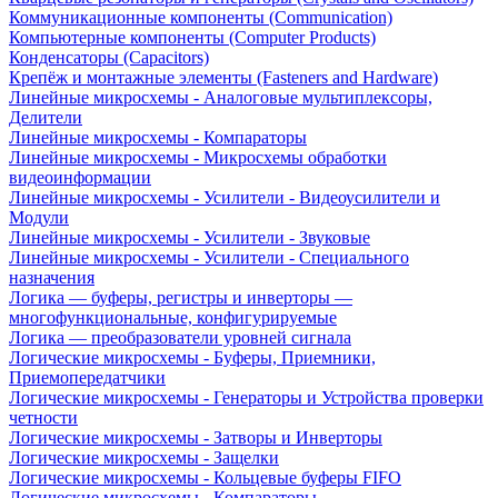
Коммуникационные компоненты (Communication)
Компьютерные компоненты (Computer Products)
Конденсаторы (Capacitors)
Крепёж и монтажные элементы (Fasteners and Hardware)
Линейные микросхемы - Аналоговые мультиплексоры,
Делители
Линейные микросхемы - Компараторы
Линейные микросхемы - Микросхемы обработки
видеоинформации
Линейные микросхемы - Усилители - Видеоусилители и
Модули
Линейные микросхемы - Усилители - Звуковые
Линейные микросхемы - Усилители - Специального
назначения
Логика — буферы, регистры и инверторы —
многофункциональные, конфигурируемые
Логика — преобразователи уровней сигнала
Логические микросхемы - Буферы, Приемники,
Приемопередатчики
Логические микросхемы - Генераторы и Устройства проверки
четности
Логические микросхемы - Затворы и Инверторы
Логические микросхемы - Защелки
Логические микросхемы - Кольцевые буферы FIFO
Логические микросхемы - Компараторы