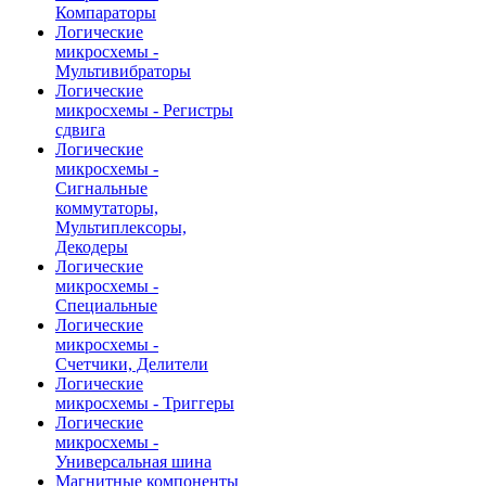
Компараторы
Логические
микросхемы -
Мультивибраторы
Логические
микросхемы - Регистры
сдвига
Логические
микросхемы -
Сигнальные
коммутаторы,
Мультиплексоры,
Декодеры
Логические
микросхемы -
Специальные
Логические
микросхемы -
Счетчики, Делители
Логические
микросхемы - Триггеры
Логические
микросхемы -
Универсальная шина
Магнитные компоненты