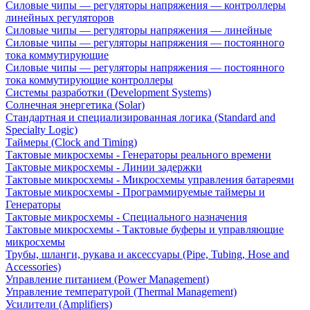
Силовые чипы — регуляторы напряжения — контроллеры
линейных регуляторов
Силовые чипы — регуляторы напряжения — линейные
Силовые чипы — регуляторы напряжения — постоянного
тока коммутирующие
Силовые чипы — регуляторы напряжения — постоянного
тока коммутирующие контроллеры
Системы разработки (Development Systems)
Солнечная энергетика (Solar)
Стандартная и специализированная логика (Standard and
Specialty Logic)
Таймеры (Clock and Timing)
Тактовые микросхемы - Генераторы реального времени
Тактовые микросхемы - Линии задержки
Тактовые микросхемы - Микросхемы управления батареями
Тактовые микросхемы - Программируемые таймеры и
Генераторы
Тактовые микросхемы - Специального назначения
Тактовые микросхемы - Тактовые буферы и управляющие
микросхемы
Трубы, шланги, рукава и аксессуары (Pipe, Tubing, Hose and
Accessories)
Управление питанием (Power Management)
Управление температурой (Thermal Management)
Усилители (Amplifiers)