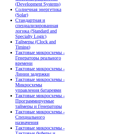
(Development Systems)
Солнечная энергетика
(Solar)
Стандартная и
специализированная
логика (Standard and
Specialty Logic)
Таймеры (Clock and
Timing)
Тактовые микросхемы -
Генераторы реального
времени
Тактовые микросхемы -
Линии задержки
Тактовые микросхемы -
Микросхемы
управления батареями
Тактовые микросхемы -
Программируемые
таймеры и Генераторы
Тактовые микросхемы -
Специального
назначения
Тактовые микросхемы -
Тактовые буферы и