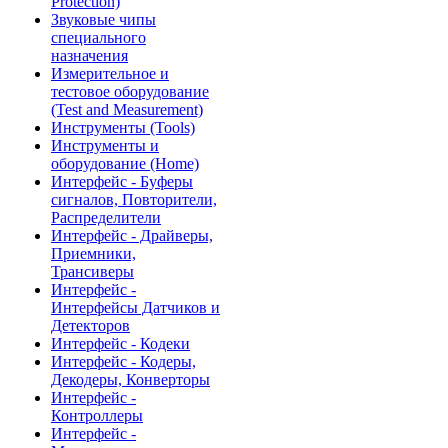
Protection)
Звуковые чипы
специального
назначения
Измерительное и
тестовое оборудование
(Test and Measurement)
Инструменты (Tools)
Инструменты и
оборудование (Home)
Интерфейс - Буферы
сигналов, Повторители,
Распределители
Интерфейс - Драйверы,
Приемники,
Трансиверы
Интерфейс -
Интерфейсы Датчиков и
Детекторов
Интерфейс - Кодеки
Интерфейс - Кодеры,
Декодеры, Конверторы
Интерфейс -
Контроллеры
Интерфейс -