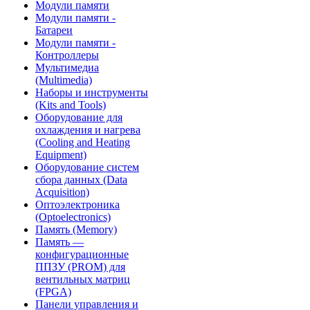
Модули памяти
Модули памяти -
Батареи
Модули памяти -
Контроллеры
Мультимедиа
(Multimedia)
Наборы и инструменты
(Kits and Tools)
Оборудование для
охлаждения и нагрева
(Cooling and Heating
Equipment)
Оборудование систем
сбора данных (Data
Acquisition)
Оптоэлектроника
(Optoelectronics)
Память (Memory)
Память —
конфигурационные
ППЗУ (PROM) для
вентильных матриц
(FPGA)
Панели управления и