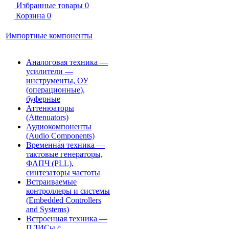
Избранные товары
0
Корзина
0
Импортные компоненты
Аналоговая техника —
усилители —
инструменты, ОУ
(операционные),
буферные
Аттенюаторы
(Attenuators)
Аудиокомпоненты
(Audio Components)
Временна́я техника —
тактовые генераторы,
ФАПЧ (PLL),
синтезаторы частоты
Встраиваемые
контроллеры и системы
(Embedded Controllers
and Systems)
Встроенная техника —
ПЛИСы с