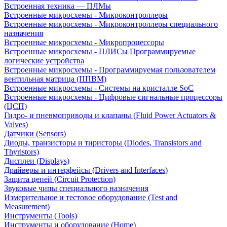
Встроенная техника — ПЛМы
Встроенные микросхемы - Микроконтроллеры
Встроенные микросхемы - Микроконтроллеры специального
назначения
Встроенные микросхемы - Микропроцессоры
Встроенные микросхемы - ПЛИСы Программируемые
логические устройства
Встроенные микросхемы - Программируемая пользователем
вентильная матрица (ППВМ)
Встроенные микросхемы - Системы на кристалле SoC
Встроенные микросхемы - Цифровые сигнальные процессоры
(ЦСП)
Гидро- и пневмоприводы и клапаны (Fluid Power Actuators &
Valves)
Датчики (Sensors)
Диоды, транзисторы и тиристоры (Diodes, Transistors and
Thyristors)
Дисплеи (Displays)
Драйверы и интерфейсы (Drivers and Interfaces)
Защита цепей (Circuit Protection)
Звуковые чипы специального назначения
Измерительное и тестовое оборудование (Test and
Measurement)
Инструменты (Tools)
Инструменты и оборудование (Home)