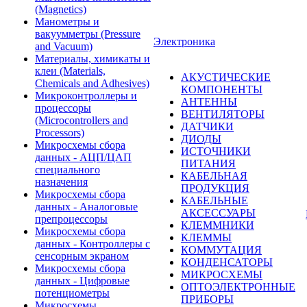
(Magnetics)
Манометры и
вакуумметры (Pressure
Электроника
and Vacuum)
Материалы, химикаты и
клеи (Materials,
АКУСТИЧЕСКИЕ
Chemicals and Adhesives)
КОМПОНЕНТЫ
Микроконтроллеры и
АНТЕННЫ
процессоры
ВЕНТИЛЯТОРЫ
(Microcontrollers and
ДАТЧИКИ
Processors)
ДИОДЫ
Микросхемы сбора
ИСТОЧНИКИ
данных - АЦП/ЦАП
ПИТАНИЯ
специального
КАБЕЛЬНАЯ
назначения
ПРОДУКЦИЯ
Микросхемы сбора
КАБЕЛЬНЫЕ
данных - Аналоговые
АКСЕССУАРЫ
препроцессоры
КЛЕММНИКИ
Микросхемы сбора
КЛЕММЫ
данных - Контроллеры с
КОММУТАЦИЯ
сенсорным экраном
КОНДЕНСАТОРЫ
Микросхемы сбора
МИКРОСХЕМЫ
данных - Цифровые
ОПТОЭЛЕКТРОННЫЕ
потенциометры
ПРИБОРЫ
Микросхемы