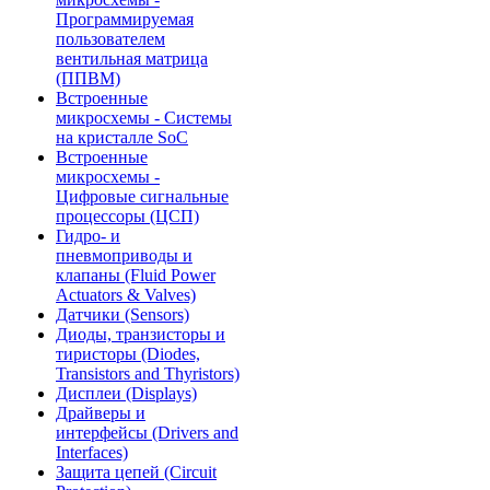
Программируемая
пользователем
вентильная матрица
(ППВМ)
Встроенные
микросхемы - Системы
на кристалле SoC
Встроенные
микросхемы -
Цифровые сигнальные
процессоры (ЦСП)
Гидро- и
пневмоприводы и
клапаны (Fluid Power
Actuators & Valves)
Датчики (Sensors)
Диоды, транзисторы и
тиристоры (Diodes,
Transistors and Thyristors)
Дисплеи (Displays)
Драйверы и
интерфейсы (Drivers and
Interfaces)
Защита цепей (Circuit