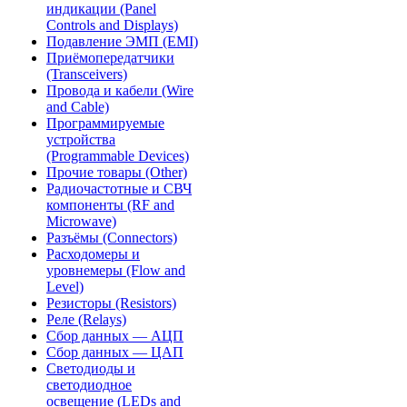
индикации (Panel
Controls and Displays)
Подавление ЭМП (EMI)
Приёмопередатчики
(Transceivers)
Провода и кабели (Wire
and Cable)
Программируемые
устройства
(Programmable Devices)
Прочие товары (Other)
Радиочастотные и СВЧ
компоненты (RF and
Microwave)
Разъёмы (Connectors)
Расходомеры и
уровнемеры (Flow and
Level)
Резисторы (Resistors)
Реле (Relays)
Сбор данных — АЦП
Сбор данных — ЦАП
Светодиоды и
светодиодное
освещение (LEDs and