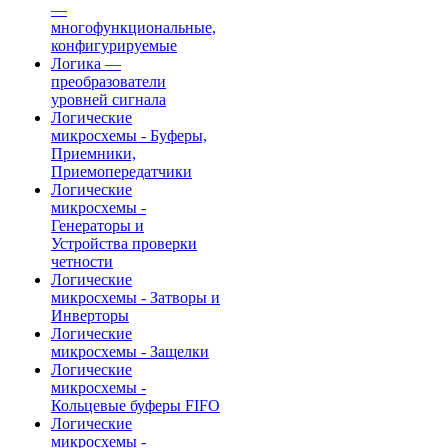
—
многофункциональные,
конфигурируемые
Логика —
преобразователи
уровней сигнала
Логические
микросхемы - Буферы,
Приемники,
Приемопередатчики
Логические
микросхемы -
Генераторы и
Устройства проверки
четности
Логические
микросхемы - Затворы и
Инверторы
Логические
микросхемы - Защелки
Логические
микросхемы -
Кольцевые буферы FIFO
Логические
микросхемы -