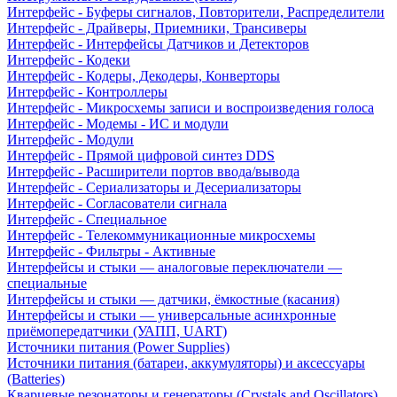
Интерфейс - Буферы сигналов, Повторители, Распределители
Интерфейс - Драйверы, Приемники, Трансиверы
Интерфейс - Интерфейсы Датчиков и Детекторов
Интерфейс - Кодеки
Интерфейс - Кодеры, Декодеры, Конверторы
Интерфейс - Контроллеры
Интерфейс - Микросхемы записи и воспроизведения голоса
Интерфейс - Модемы - ИС и модули
Интерфейс - Модули
Интерфейс - Прямой цифровой синтез DDS
Интерфейс - Расширители портов ввода/вывода
Интерфейс - Сериализаторы и Десериализаторы
Интерфейс - Согласователи сигнала
Интерфейс - Специальное
Интерфейс - Телекоммуникационные микросхемы
Интерфейс - Фильтры - Активные
Интерфейсы и стыки — аналоговые переключатели —
специальные
Интерфейсы и стыки — датчики, ёмкостные (касания)
Интерфейсы и стыки — универсальные асинхронные
приёмопередатчики (УАПП, UART)
Источники питания (Power Supplies)
Источники питания (батареи, аккумуляторы) и аксессуары
(Batteries)
Кварцевые резонаторы и генераторы (Crystals and Oscillators)