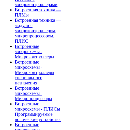
микроконтроллерами
Встроенная техника —
ПЛМы
Встроенная техника —
модули с
микроконтроллером,
микропроцессором,
ПЛИС
Встроенные
микросхемы -
Микроконтроллеры
Встроенные
микросхемы -
Микроконтроллеры
специального
назначения
Встроенные
микросхемы -
Микропроцессоры
Встроенные
микросхемы - ПЛИСы
Программируемые
логические устройства
Встроенные
микросхемы -