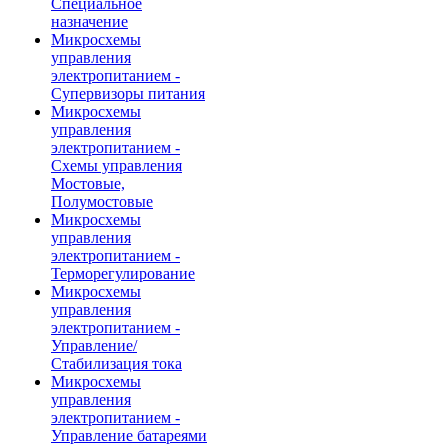
Специальное
назначение
Микросхемы
управления
электропитанием -
Супервизоры питания
Микросхемы
управления
электропитанием -
Схемы управления
Мостовые,
Полумостовые
Микросхемы
управления
электропитанием -
Терморегулирование
Микросхемы
управления
электропитанием -
Управление/
Стабилизация тока
Микросхемы
управления
электропитанием -
Управление батареями