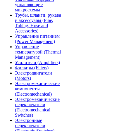
управляющие
микросхемы
Трубы, шланги, рукава
и аксессуары (Pipe,
Tubing, Hose and
Accessories)
Управление питанием
(Power Management)
Управление
температурой (Thermal
Management)
Усилители (Amplifiers)
Фильтры (Filters)
Электродвигатели
(Motors)
Электромеханические
компоненты
(Electromechanical)
Электромеханические
переключатели
(Electromechanical
Switches)
Электронные
переключатели
(Electronic Switches)