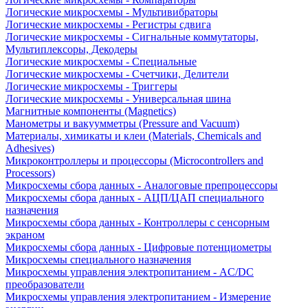
Логические микросхемы - Мультивибраторы
Логические микросхемы - Регистры сдвига
Логические микросхемы - Сигнальные коммутаторы,
Мультиплексоры, Декодеры
Логические микросхемы - Специальные
Логические микросхемы - Счетчики, Делители
Логические микросхемы - Триггеры
Логические микросхемы - Универсальная шина
Магнитные компоненты (Magnetics)
Манометры и вакуумметры (Pressure and Vacuum)
Материалы, химикаты и клеи (Materials, Chemicals and
Adhesives)
Микроконтроллеры и процессоры (Microcontrollers and
Processors)
Микросхемы сбора данных - Аналоговые препроцессоры
Микросхемы сбора данных - АЦП/ЦАП специального
назначения
Микросхемы сбора данных - Контроллеры с сенсорным
экраном
Микросхемы сбора данных - Цифровые потенциометры
Микросхемы специального назначения
Микросхемы управления электропитанием - AC/DC
преобразователи
Микросхемы управления электропитанием - Измерение