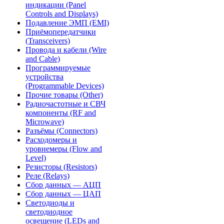
индикации (Panel
Controls and Displays)
Подавление ЭМП (EMI)
Приёмопередатчики
(Transceivers)
Провода и кабели (Wire
and Cable)
Программируемые
устройства
(Programmable Devices)
Прочие товары (Other)
Радиочастотные и СВЧ
компоненты (RF and
Microwave)
Разъёмы (Connectors)
Расходомеры и
уровнемеры (Flow and
Level)
Резисторы (Resistors)
Реле (Relays)
Сбор данных — АЦП
Сбор данных — ЦАП
Светодиоды и
светодиодное
освещение (LEDs and