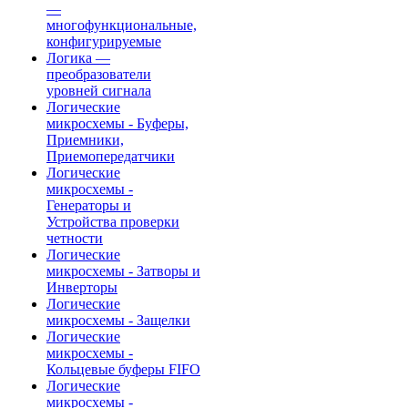
—
многофункциональные,
конфигурируемые
Логика —
преобразователи
уровней сигнала
Логические
микросхемы - Буферы,
Приемники,
Приемопередатчики
Логические
микросхемы -
Генераторы и
Устройства проверки
четности
Логические
микросхемы - Затворы и
Инверторы
Логические
микросхемы - Защелки
Логические
микросхемы -
Кольцевые буферы FIFO
Логические
микросхемы -