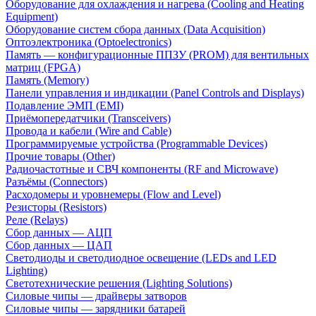
Оборудование для охлаждения и нагрева (Cooling and Heating
Equipment)
Оборудование систем сбора данных (Data Acquisition)
Оптоэлектроника (Optoelectronics)
Память — конфигурационные ППЗУ (PROM) для вентильных
матриц (FPGA)
Память (Memory)
Панели управления и индикации (Panel Controls and Displays)
Подавление ЭМП (EMI)
Приёмопередатчики (Transceivers)
Провода и кабели (Wire and Cable)
Программируемые устройства (Programmable Devices)
Прочие товары (Other)
Радиочастотные и СВЧ компоненты (RF and Microwave)
Разъёмы (Connectors)
Расходомеры и уровнемеры (Flow and Level)
Резисторы (Resistors)
Реле (Relays)
Сбор данных — АЦП
Сбор данных — ЦАП
Светодиоды и светодиодное освещение (LEDs and LED
Lighting)
Светотехнические решения (Lighting Solutions)
Силовые чипы — драйверы затворов
Силовые чипы — зарядники батарей