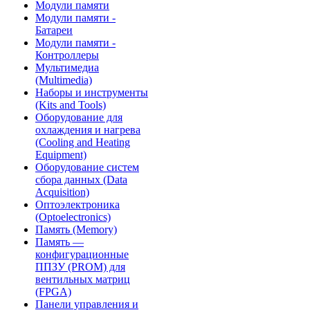
Модули памяти
Модули памяти -
Батареи
Модули памяти -
Контроллеры
Мультимедиа
(Multimedia)
Наборы и инструменты
(Kits and Tools)
Оборудование для
охлаждения и нагрева
(Cooling and Heating
Equipment)
Оборудование систем
сбора данных (Data
Acquisition)
Оптоэлектроника
(Optoelectronics)
Память (Memory)
Память —
конфигурационные
ППЗУ (PROM) для
вентильных матриц
(FPGA)
Панели управления и