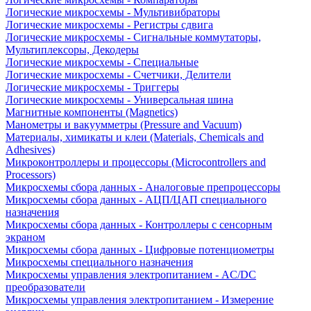
Логические микросхемы - Мультивибраторы
Логические микросхемы - Регистры сдвига
Логические микросхемы - Сигнальные коммутаторы,
Мультиплексоры, Декодеры
Логические микросхемы - Специальные
Логические микросхемы - Счетчики, Делители
Логические микросхемы - Триггеры
Логические микросхемы - Универсальная шина
Магнитные компоненты (Magnetics)
Манометры и вакуумметры (Pressure and Vacuum)
Материалы, химикаты и клеи (Materials, Chemicals and
Adhesives)
Микроконтроллеры и процессоры (Microcontrollers and
Processors)
Микросхемы сбора данных - Аналоговые препроцессоры
Микросхемы сбора данных - АЦП/ЦАП специального
назначения
Микросхемы сбора данных - Контроллеры с сенсорным
экраном
Микросхемы сбора данных - Цифровые потенциометры
Микросхемы специального назначения
Микросхемы управления электропитанием - AC/DC
преобразователи
Микросхемы управления электропитанием - Измерение