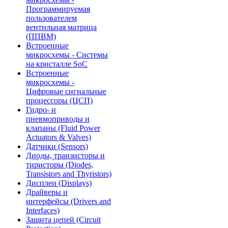
Программируемая
пользователем
вентильная матрица
(ППВМ)
Встроенные
микросхемы - Системы
на кристалле SoC
Встроенные
микросхемы -
Цифровые сигнальные
процессоры (ЦСП)
Гидро- и
пневмоприводы и
клапаны (Fluid Power
Actuators & Valves)
Датчики (Sensors)
Диоды, транзисторы и
тиристоры (Diodes,
Transistors and Thyristors)
Дисплеи (Displays)
Драйверы и
интерфейсы (Drivers and
Interfaces)
Защита цепей (Circuit