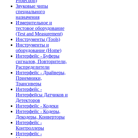
Protection)
Звуковые чипы
специального
назначения
Измерительное и
тестовое оборудование
(Test and Measurement)
Инструменты (Tools)
Инструменты и
оборудование (Home)
Интерфейс - Буферы
сигналов, Повторители,
Распределители
Интерфейс - Драйверы,
Приемники,
Трансиверы
Интерфейс -
Интерфейсы Датчиков и
Детекторов
Интерфейс - Кодеки
Интерфейс - Кодеры,
Декодеры, Конверторы
Интерфейс -
Контроллеры
Интерфейс -