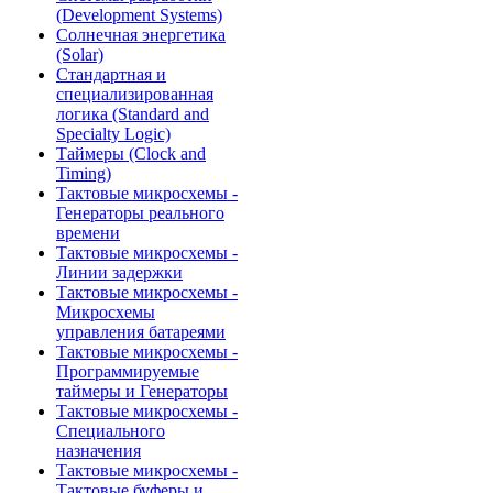
(Development Systems)
Солнечная энергетика
(Solar)
Стандартная и
специализированная
логика (Standard and
Specialty Logic)
Таймеры (Clock and
Timing)
Тактовые микросхемы -
Генераторы реального
времени
Тактовые микросхемы -
Линии задержки
Тактовые микросхемы -
Микросхемы
управления батареями
Тактовые микросхемы -
Программируемые
таймеры и Генераторы
Тактовые микросхемы -
Специального
назначения
Тактовые микросхемы -
Тактовые буферы и