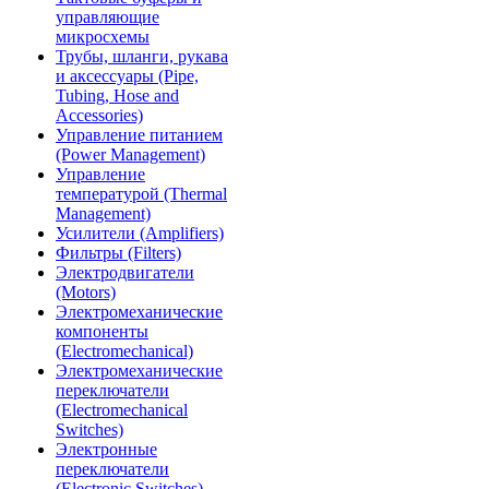
управляющие
микросхемы
Трубы, шланги, рукава
и аксессуары (Pipe,
Tubing, Hose and
Accessories)
Управление питанием
(Power Management)
Управление
температурой (Thermal
Management)
Усилители (Amplifiers)
Фильтры (Filters)
Электродвигатели
(Motors)
Электромеханические
компоненты
(Electromechanical)
Электромеханические
переключатели
(Electromechanical
Switches)
Электронные
переключатели
(Electronic Switches)