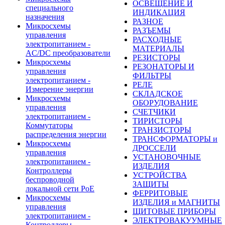
ОСВЕЩЕНИЕ И
специального
ИНДИКАЦИЯ
назначения
РАЗНОЕ
Микросхемы
РАЗЪЕМЫ
управления
РАСХОДНЫЕ
электропитанием -
МАТЕРИАЛЫ
AC/DC преобразователи
РЕЗИСТОРЫ
Микросхемы
РЕЗОНАТОРЫ И
управления
ФИЛЬТРЫ
электропитанием -
РЕЛЕ
Измерение энергии
СКЛАДСКОЕ
Микросхемы
ОБОРУДОВАНИЕ
управления
СЧЕТЧИКИ
электропитанием -
ТИРИСТОРЫ
Коммутаторы
ТРАНЗИСТОРЫ
распределения энергии
ТРАНСФОРМАТОРЫ и
Микросхемы
ДРОССЕЛИ
управления
УСТАНОВОЧНЫЕ
электропитанием -
ИЗДЕЛИЯ
Контроллеры
УСТРОЙСТВА
беспроводной
ЗАЩИТЫ
локальной сети PoE
ФЕРРИТОВЫЕ
Микросхемы
ИЗДЕЛИЯ и МАГНИТЫ
управления
ЩИТОВЫЕ ПРИБОРЫ
электропитанием -
ЭЛЕКТРОВАКУУМНЫЕ
Контроллеры