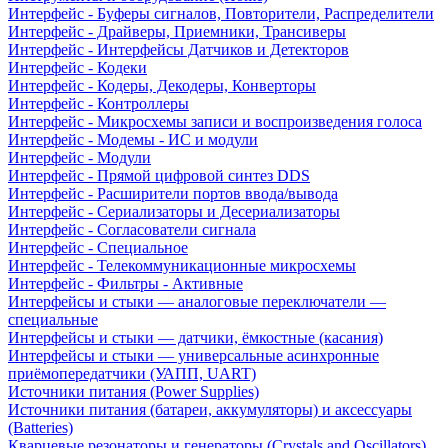
Интерфейс - Буферы сигналов, Повторители, Распределители
Интерфейс - Драйверы, Приемники, Трансиверы
Интерфейс - Интерфейсы Датчиков и Детекторов
Интерфейс - Кодеки
Интерфейс - Кодеры, Декодеры, Конверторы
Интерфейс - Контроллеры
Интерфейс - Микросхемы записи и воспроизведения голоса
Интерфейс - Модемы - ИС и модули
Интерфейс - Модули
Интерфейс - Прямой цифровой синтез DDS
Интерфейс - Расширители портов ввода/вывода
Интерфейс - Сериализаторы и Десериализаторы
Интерфейс - Согласователи сигнала
Интерфейс - Специальное
Интерфейс - Телекоммуникационные микросхемы
Интерфейс - Фильтры - Активные
Интерфейсы и стыки — аналоговые переключатели —
специальные
Интерфейсы и стыки — датчики, ёмкостные (касания)
Интерфейсы и стыки — универсальные асинхронные
приёмопередатчики (УАПП, UART)
Источники питания (Power Supplies)
Источники питания (батареи, аккумуляторы) и аксессуары
(Batteries)
Кварцевые резонаторы и генераторы (Crystals and Oscillators)