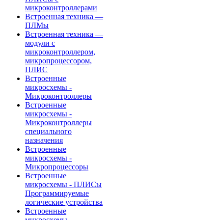
микроконтроллерами
Встроенная техника —
ПЛМы
Встроенная техника —
модули с
микроконтроллером,
микропроцессором,
ПЛИС
Встроенные
микросхемы -
Микроконтроллеры
Встроенные
микросхемы -
Микроконтроллеры
специального
назначения
Встроенные
микросхемы -
Микропроцессоры
Встроенные
микросхемы - ПЛИСы
Программируемые
логические устройства
Встроенные
микросхемы -