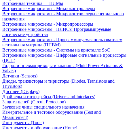
Встроенная техника — ПЛМы
Встроенные микросхемы - Микроконтроллеры
Встроенные микросхемы - Микроконтроллеры специального
назначения
Встроенные микросхемы - Микропроцессоры
Встроенные микросхемы - ПЛИСы Программируемые
логические устройства
Встроенные микросхемы - Программируемая пользователем
вентильная матрица (ППВМ)
Встроенные микросхемы - Системы на кристалле SoC
Встроенные микросхемы - Цифровые сигнальные процессоры
(ЦСП)
Гидро- и пневмоприводы и клапаны (Fluid Power Actuators &
Valves)
Датчики (Sensors)
Диоды, транзисторы и тиристоры (Diodes, Transistors and
Thyristors)
Дисплеи (Displays)
Драйверы и интерфейсы (Drivers and Interfaces)
Защита цепей (Circuit Protection)
Звуковые чипы специального назначения
Измерительное и тестовое оборудование (Test and
Measurement)
Инструменты (Tools)
Инструменты и оборудование (Home)