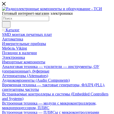
Готовый интернет-магазин электроники
Каталог
SMD монтаж печатных плат
Автоматика
Измерительные приборы
Мебель Viking
Позиции в наличии
Электроника
Импортные компоненты
Аналоговая техника — усилители — инструменты, ОУ
(операционные), буферные
Аттенюаторы (Attenuators)
Аудиокомпоненты (Audio Components)
Временна́я техника — тактовые генераторы, ФАПЧ (PLL),
синтезаторы частоты
Встраиваемые контроллеры и системы (Embedded Controllers
and Systems)
Встроенная техника — модули с микроконтроллером,
микропроцессором, ПЛИС
Встроенная техника — ПЛИСы с микроконтроллерами