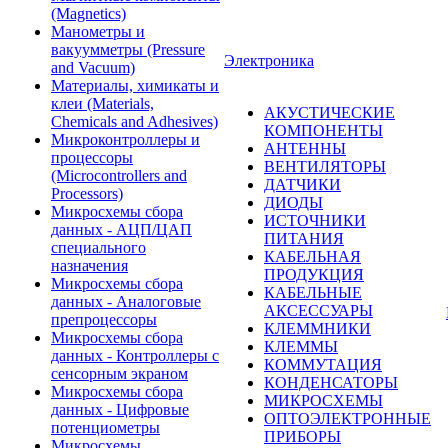
(Magnetics)
Манометры и
вакуумметры (Pressure
Электроника
and Vacuum)
Материалы, химикаты и
клеи (Materials,
АКУСТИЧЕСКИЕ
Chemicals and Adhesives)
КОМПОНЕНТЫ
Микроконтроллеры и
АНТЕННЫ
процессоры
ВЕНТИЛЯТОРЫ
(Microcontrollers and
ДАТЧИКИ
Processors)
ДИОДЫ
Микросхемы сбора
ИСТОЧНИКИ
данных - АЦП/ЦАП
ПИТАНИЯ
специального
КАБЕЛЬНАЯ
назначения
ПРОДУКЦИЯ
Микросхемы сбора
КАБЕЛЬНЫЕ
данных - Аналоговые
АКСЕССУАРЫ
препроцессоры
КЛЕММНИКИ
Микросхемы сбора
КЛЕММЫ
данных - Контроллеры с
КОММУТАЦИЯ
сенсорным экраном
КОНДЕНСАТОРЫ
Микросхемы сбора
МИКРОСХЕМЫ
данных - Цифровые
ОПТОЭЛЕКТРОННЫЕ
потенциометры
ПРИБОРЫ
Микросхемы