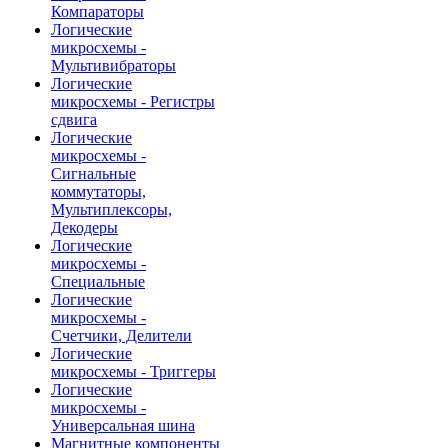
Компараторы
Логические
микросхемы -
Мультивибраторы
Логические
микросхемы - Регистры
сдвига
Логические
микросхемы -
Сигнальные
коммутаторы,
Мультиплексоры,
Декодеры
Логические
микросхемы -
Специальные
Логические
микросхемы -
Счетчики, Делители
Логические
микросхемы - Триггеры
Логические
микросхемы -
Универсальная шина
Магнитные компоненты