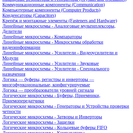
Коммуникационные компоненты (Communication)
Компьютерные компоненты (Computer Products)
Конденсаторы (Capacitors)
Крепёж и монтажные элементы (Fasteners and Hardware)
Линейные микросхемы - Аналоговые мультиплексоры,
Делители
Линейные микросхемы - Компараторы
Линейные микросхемы - Микросхемы обработки
видеоинформации
Линейные микросхемы - Усилители - Видеоусилители и
Модули
Линейные микросхемы - Усилители - Звуковые
Линейные микросхемы - Усилители - Специального
назначения
Логика — буферы, регистры и инверторы —
многофункциональные, конфигурируемые
Логика — преобразователи уровней сигнала
Логические микросхемы - Буферы, Приемники,
Приемопередатчики
Логические микросхемы - Генераторы и Устройства проверки
четности
Логические микросхемы - Затворы и Инверторы
Логические микросхемы - Защелки
Логические микросхемы - Кольцевые буферы FIFO
Логические микросхемы - Компараторы