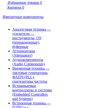
Избранные товары
0
Корзина
0
Импортные компоненты
Аналоговая техника —
усилители —
инструменты, ОУ
(операционные),
буферные
Аттенюаторы
(Attenuators)
Аудиокомпоненты
(Audio Components)
Временна́я техника —
тактовые генераторы,
ФАПЧ (PLL),
синтезаторы частоты
Встраиваемые
контроллеры и системы
(Embedded Controllers
and Systems)
Встроенная техника —
ПЛИСы с