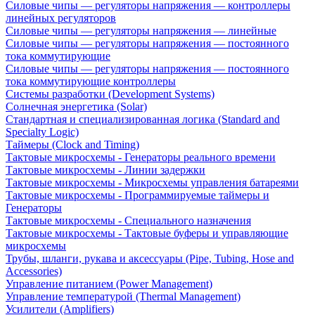
Силовые чипы — регуляторы напряжения — контроллеры
линейных регуляторов
Силовые чипы — регуляторы напряжения — линейные
Силовые чипы — регуляторы напряжения — постоянного
тока коммутирующие
Силовые чипы — регуляторы напряжения — постоянного
тока коммутирующие контроллеры
Системы разработки (Development Systems)
Солнечная энергетика (Solar)
Стандартная и специализированная логика (Standard and
Specialty Logic)
Таймеры (Clock and Timing)
Тактовые микросхемы - Генераторы реального времени
Тактовые микросхемы - Линии задержки
Тактовые микросхемы - Микросхемы управления батареями
Тактовые микросхемы - Программируемые таймеры и
Генераторы
Тактовые микросхемы - Специального назначения
Тактовые микросхемы - Тактовые буферы и управляющие
микросхемы
Трубы, шланги, рукава и аксессуары (Pipe, Tubing, Hose and
Accessories)
Управление питанием (Power Management)
Управление температурой (Thermal Management)
Усилители (Amplifiers)