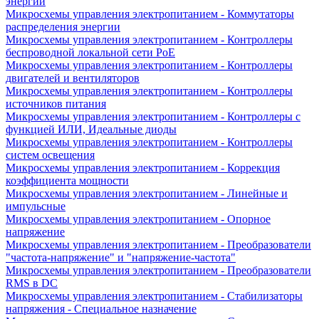
энергии
Микросхемы управления электропитанием - Коммутаторы
распределения энергии
Микросхемы управления электропитанием - Контроллеры
беспроводной локальной сети PoE
Микросхемы управления электропитанием - Контроллеры
двигателей и вентиляторов
Микросхемы управления электропитанием - Контроллеры
источников питания
Микросхемы управления электропитанием - Контроллеры с
функцией ИЛИ, Идеальные диоды
Микросхемы управления электропитанием - Контроллеры
систем освещения
Микросхемы управления электропитанием - Коррекция
коэффициента мощности
Микросхемы управления электропитанием - Линейные и
импульсные
Микросхемы управления электропитанием - Опорное
напряжение
Микросхемы управления электропитанием - Преобразователи
"частота-напряжение" и "напряжение-частота"
Микросхемы управления электропитанием - Преобразователи
RMS в DC
Микросхемы управления электропитанием - Стабилизаторы
напряжения - Специальное назначение