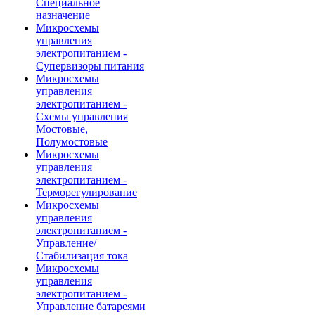
Специальное
назначение
Микросхемы
управления
электропитанием -
Супервизоры питания
Микросхемы
управления
электропитанием -
Схемы управления
Мостовые,
Полумостовые
Микросхемы
управления
электропитанием -
Терморегулирование
Микросхемы
управления
электропитанием -
Управление/
Стабилизация тока
Микросхемы
управления
электропитанием -
Управление батареями