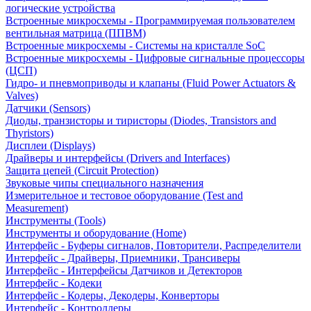
логические устройства
Встроенные микросхемы - Программируемая пользователем
вентильная матрица (ППВМ)
Встроенные микросхемы - Системы на кристалле SoC
Встроенные микросхемы - Цифровые сигнальные процессоры
(ЦСП)
Гидро- и пневмоприводы и клапаны (Fluid Power Actuators &
Valves)
Датчики (Sensors)
Диоды, транзисторы и тиристоры (Diodes, Transistors and
Thyristors)
Дисплеи (Displays)
Драйверы и интерфейсы (Drivers and Interfaces)
Защита цепей (Circuit Protection)
Звуковые чипы специального назначения
Измерительное и тестовое оборудование (Test and
Measurement)
Инструменты (Tools)
Инструменты и оборудование (Home)
Интерфейс - Буферы сигналов, Повторители, Распределители
Интерфейс - Драйверы, Приемники, Трансиверы
Интерфейс - Интерфейсы Датчиков и Детекторов
Интерфейс - Кодеки
Интерфейс - Кодеры, Декодеры, Конверторы
Интерфейс - Контроллеры