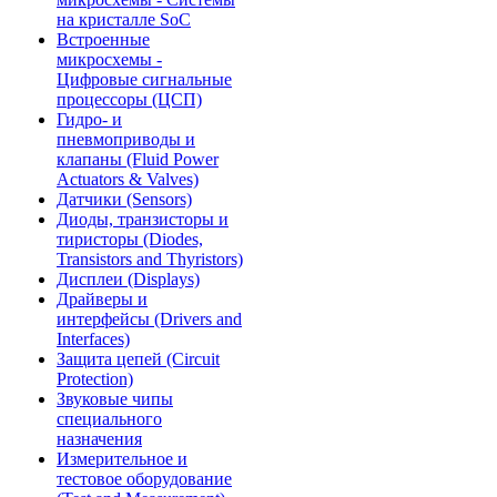
на кристалле SoC
Встроенные
микросхемы -
Цифровые сигнальные
процессоры (ЦСП)
Гидро- и
пневмоприводы и
клапаны (Fluid Power
Actuators & Valves)
Датчики (Sensors)
Диоды, транзисторы и
тиристоры (Diodes,
Transistors and Thyristors)
Дисплеи (Displays)
Драйверы и
интерфейсы (Drivers and
Interfaces)
Защита цепей (Circuit
Protection)
Звуковые чипы
специального
назначения
Измерительное и
тестовое оборудование