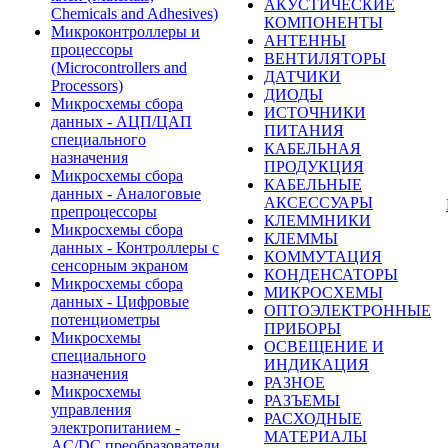
АКУСТИЧЕСКИЕ
Chemicals and Adhesives)
КОМПОНЕНТЫ
Микроконтроллеры и
АНТЕННЫ
процессоры
ВЕНТИЛЯТОРЫ
(Microcontrollers and
ДАТЧИКИ
Processors)
ДИОДЫ
Микросхемы сбора
ИСТОЧНИКИ
данных - АЦП/ЦАП
ПИТАНИЯ
специального
КАБЕЛЬНАЯ
назначения
ПРОДУКЦИЯ
Микросхемы сбора
КАБЕЛЬНЫЕ
данных - Аналоговые
АКСЕССУАРЫ
препроцессоры
КЛЕММНИКИ
Микросхемы сбора
КЛЕММЫ
данных - Контроллеры с
КОММУТАЦИЯ
сенсорным экраном
КОНДЕНСАТОРЫ
Микросхемы сбора
МИКРОСХЕМЫ
данных - Цифровые
ОПТОЭЛЕКТРОННЫЕ
потенциометры
ПРИБОРЫ
Микросхемы
ОСВЕЩЕНИЕ И
специального
ИНДИКАЦИЯ
назначения
РАЗНОЕ
Микросхемы
РАЗЪЕМЫ
управления
РАСХОДНЫЕ
электропитанием -
МАТЕРИАЛЫ
AC/DC преобразователи