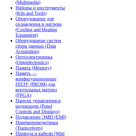
(Multimedia)
Наборы и инструменты
(Kits and Tools)
Оборудование для
охлаждения и нагрева
(Cooling and Heating
Equipment)
Оборудование систем
сбора данных (Data
Acquisition)
Оптоэлектроника
(Optoelectronics)
Память (Memory)
Память —
конфигурационные
ППЗУ (PROM) для
вентильных матриц
(FPGA)
Панели управления и
индикации (Panel
Controls and Displays)
Подавление ЭМП (EMI)
Приёмопередатчики
(Transceivers)
Провода и кабели (Wire