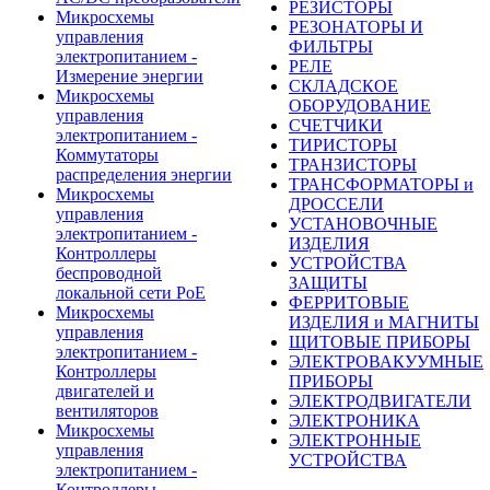
РЕЗИСТОРЫ
Микросхемы
РЕЗОНАТОРЫ И
управления
ФИЛЬТРЫ
электропитанием -
РЕЛЕ
Измерение энергии
СКЛАДСКОЕ
Микросхемы
ОБОРУДОВАНИЕ
управления
СЧЕТЧИКИ
электропитанием -
ТИРИСТОРЫ
Коммутаторы
ТРАНЗИСТОРЫ
распределения энергии
ТРАНСФОРМАТОРЫ и
Микросхемы
ДРОССЕЛИ
управления
УСТАНОВОЧНЫЕ
электропитанием -
ИЗДЕЛИЯ
Контроллеры
УСТРОЙСТВА
беспроводной
ЗАЩИТЫ
локальной сети PoE
ФЕРРИТОВЫЕ
Микросхемы
ИЗДЕЛИЯ и МАГНИТЫ
управления
ЩИТОВЫЕ ПРИБОРЫ
электропитанием -
ЭЛЕКТРОВАКУУМНЫЕ
Контроллеры
ПРИБОРЫ
двигателей и
ЭЛЕКТРОДВИГАТЕЛИ
вентиляторов
ЭЛЕКТРОНИКА
Микросхемы
ЭЛЕКТРОННЫЕ
управления
УСТРОЙСТВА
электропитанием -
Контроллеры