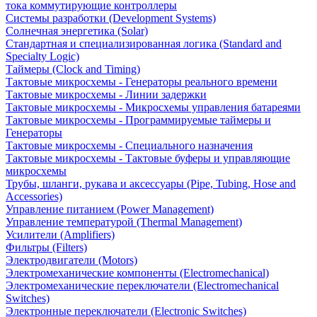
тока коммутирующие контроллеры
Системы разработки (Development Systems)
Солнечная энергетика (Solar)
Стандартная и специализированная логика (Standard and
Specialty Logic)
Таймеры (Clock and Timing)
Тактовые микросхемы - Генераторы реального времени
Тактовые микросхемы - Линии задержки
Тактовые микросхемы - Микросхемы управления батареями
Тактовые микросхемы - Программируемые таймеры и
Генераторы
Тактовые микросхемы - Специального назначения
Тактовые микросхемы - Тактовые буферы и управляющие
микросхемы
Трубы, шланги, рукава и аксессуары (Pipe, Tubing, Hose and
Accessories)
Управление питанием (Power Management)
Управление температурой (Thermal Management)
Усилители (Amplifiers)
Фильтры (Filters)
Электродвигатели (Motors)
Электромеханические компоненты (Electromechanical)
Электромеханические переключатели (Electromechanical
Switches)
Электронные переключатели (Electronic Switches)