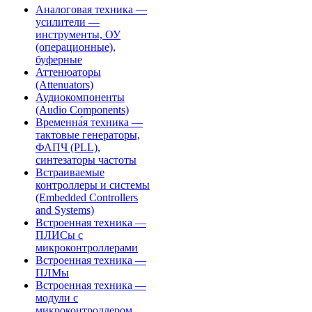
Аналоговая техника —
усилители —
инструменты, ОУ
(операционные),
буферные
Аттенюаторы
(Attenuators)
Аудиокомпоненты
(Audio Components)
Временна́я техника —
тактовые генераторы,
ФАПЧ (PLL),
синтезаторы частоты
Встраиваемые
контроллеры и системы
(Embedded Controllers
and Systems)
Встроенная техника —
ПЛИСы с
микроконтроллерами
Встроенная техника —
ПЛМы
Встроенная техника —
модули с
микроконтроллером,