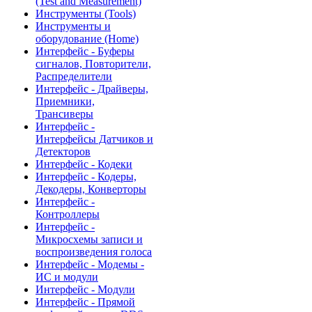
(Test and Measurement)
Инструменты (Tools)
Инструменты и
оборудование (Home)
Интерфейс - Буферы
сигналов, Повторители,
Распределители
Интерфейс - Драйверы,
Приемники,
Трансиверы
Интерфейс -
Интерфейсы Датчиков и
Детекторов
Интерфейс - Кодеки
Интерфейс - Кодеры,
Декодеры, Конверторы
Интерфейс -
Контроллеры
Интерфейс -
Микросхемы записи и
воспроизведения голоса
Интерфейс - Модемы -
ИС и модули
Интерфейс - Модули
Интерфейс - Прямой