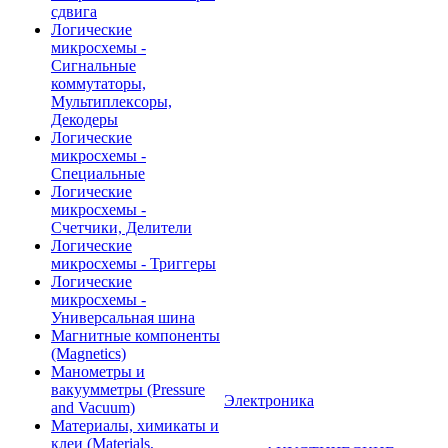
сдвига
Логические
микросхемы -
Сигнальные
коммутаторы,
Мультиплексоры,
Декодеры
Логические
микросхемы -
Специальные
Логические
микросхемы -
Счетчики, Делители
Логические
микросхемы - Триггеры
Логические
микросхемы -
Универсальная шина
Магнитные компоненты
(Magnetics)
Манометры и
вакуумметры (Pressure
Электроника
and Vacuum)
Материалы, химикаты и
клеи (Materials,