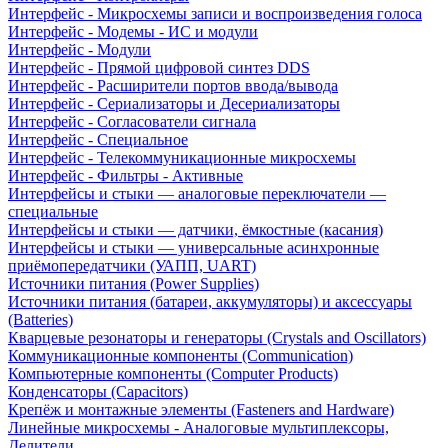
Интерфейс - Микросхемы записи и воспроизведения голоса
Интерфейс - Модемы - ИС и модули
Интерфейс - Модули
Интерфейс - Прямой цифровой синтез DDS
Интерфейс - Расширители портов ввода/вывода
Интерфейс - Сериализаторы и Десериализаторы
Интерфейс - Согласователи сигнала
Интерфейс - Специальное
Интерфейс - Телекоммуникационные микросхемы
Интерфейс - Фильтры - Активные
Интерфейсы и стыки — аналоговые переключатели —
специальные
Интерфейсы и стыки — датчики, ёмкостные (касания)
Интерфейсы и стыки — универсальные асинхронные
приёмопередатчики (УАПП, UART)
Источники питания (Power Supplies)
Источники питания (батареи, аккумуляторы) и аксессуары
(Batteries)
Кварцевые резонаторы и генераторы (Crystals and Oscillators)
Коммуникационные компоненты (Communication)
Компьютерные компоненты (Computer Products)
Конденсаторы (Capacitors)
Крепёж и монтажные элементы (Fasteners and Hardware)
Линейные микросхемы - Аналоговые мультиплексоры,
Делители