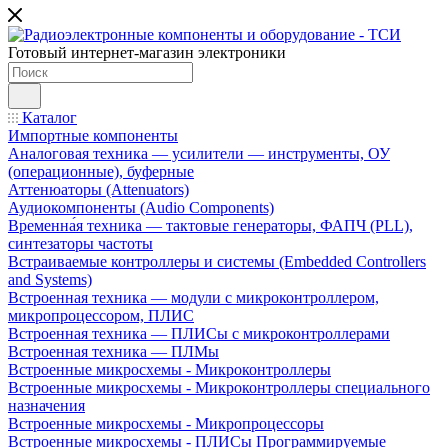
Готовый интернет-магазин электроники
Каталог
Импортные компоненты
Аналоговая техника — усилители — инструменты, ОУ
(операционные), буферные
Аттенюаторы (Attenuators)
Аудиокомпоненты (Audio Components)
Временна́я техника — тактовые генераторы, ФАПЧ (PLL),
синтезаторы частоты
Встраиваемые контроллеры и системы (Embedded Controllers
and Systems)
Встроенная техника — модули с микроконтроллером,
микропроцессором, ПЛИС
Встроенная техника — ПЛИСы с микроконтроллерами
Встроенная техника — ПЛМы
Встроенные микросхемы - Микроконтроллеры
Встроенные микросхемы - Микроконтроллеры специального
назначения
Встроенные микросхемы - Микропроцессоры
Встроенные микросхемы - ПЛИСы Программируемые