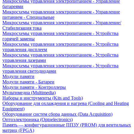
Микросхемы управления электропитанием - Управление
батареями
Микросхемы управления электропитанием - Управление
питанием - Специальные
Микросхемы управления электропитанием - Управление/
Стабилизация тока
Микросхемы управления электропитанием - Устройства
горячей замены
Микросхемы управления электропитанием - Устройства
управления дисплеем
Микросхемы управления электропитанием - Устройства
управления лазерами
Микросхемы управления электропитанием - Устройства
управления светодиодами
Модули памяти
Модули памяти - Батареи
Модули памяти - Контроллеры
Мультимедиа (Multimedia)
Наборы и инструменты (Kits and Tools)
Оборудование для охлаждения и нагрева (Cooling and Heating
Equipment)
Оборудование систем сбора данных (Data Acquisition)
Оптоэлектроника (Optoelectronics)
Память — конфигурационные ППЗУ (PROM) для вентильных
матриц (FPGA)