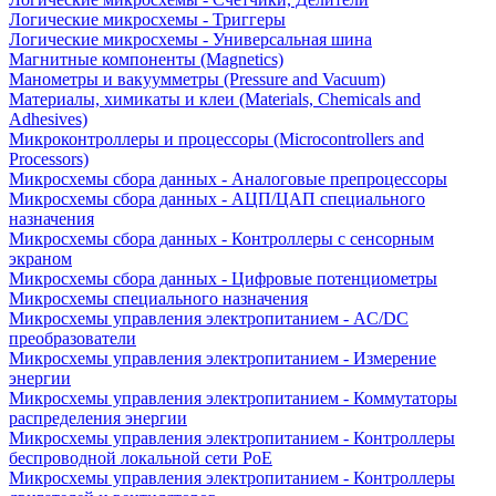
Логические микросхемы - Триггеры
Логические микросхемы - Универсальная шина
Магнитные компоненты (Magnetics)
Манометры и вакуумметры (Pressure and Vacuum)
Материалы, химикаты и клеи (Materials, Chemicals and
Adhesives)
Микроконтроллеры и процессоры (Microcontrollers and
Processors)
Микросхемы сбора данных - Аналоговые препроцессоры
Микросхемы сбора данных - АЦП/ЦАП специального
назначения
Микросхемы сбора данных - Контроллеры с сенсорным
экраном
Микросхемы сбора данных - Цифровые потенциометры
Микросхемы специального назначения
Микросхемы управления электропитанием - AC/DC
преобразователи
Микросхемы управления электропитанием - Измерение
энергии
Микросхемы управления электропитанием - Коммутаторы
распределения энергии
Микросхемы управления электропитанием - Контроллеры
беспроводной локальной сети PoE
Микросхемы управления электропитанием - Контроллеры