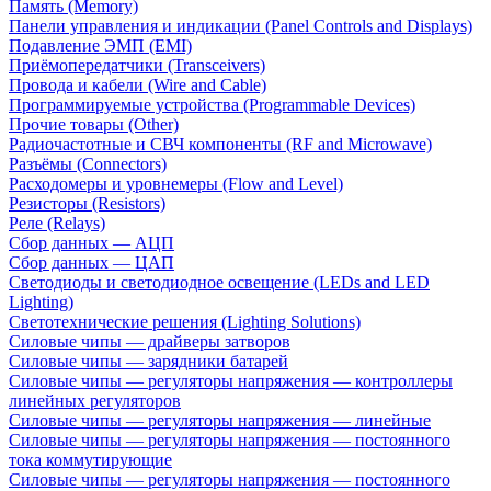
Память (Memory)
Панели управления и индикации (Panel Controls and Displays)
Подавление ЭМП (EMI)
Приёмопередатчики (Transceivers)
Провода и кабели (Wire and Cable)
Программируемые устройства (Programmable Devices)
Прочие товары (Other)
Радиочастотные и СВЧ компоненты (RF and Microwave)
Разъёмы (Connectors)
Расходомеры и уровнемеры (Flow and Level)
Резисторы (Resistors)
Реле (Relays)
Сбор данных — АЦП
Сбор данных — ЦАП
Светодиоды и светодиодное освещение (LEDs and LED
Lighting)
Светотехнические решения (Lighting Solutions)
Силовые чипы — драйверы затворов
Силовые чипы — зарядники батарей
Силовые чипы — регуляторы напряжения — контроллеры
линейных регуляторов
Силовые чипы — регуляторы напряжения — линейные
Силовые чипы — регуляторы напряжения — постоянного
тока коммутирующие
Силовые чипы — регуляторы напряжения — постоянного