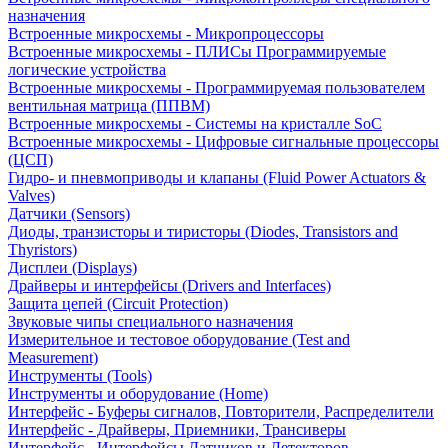
назначения
Встроенные микросхемы - Микропроцессоры
Встроенные микросхемы - ПЛИСы Программируемые
логические устройства
Встроенные микросхемы - Программируемая пользователем
вентильная матрица (ППВМ)
Встроенные микросхемы - Системы на кристалле SoC
Встроенные микросхемы - Цифровые сигнальные процессоры
(ЦСП)
Гидро- и пневмоприводы и клапаны (Fluid Power Actuators &
Valves)
Датчики (Sensors)
Диоды, транзисторы и тиристоры (Diodes, Transistors and
Thyristors)
Дисплеи (Displays)
Драйверы и интерфейсы (Drivers and Interfaces)
Защита цепей (Circuit Protection)
Звуковые чипы специального назначения
Измерительное и тестовое оборудование (Test and
Measurement)
Инструменты (Tools)
Инструменты и оборудование (Home)
Интерфейс - Буферы сигналов, Повторители, Распределители
Интерфейс - Драйверы, Приемники, Трансиверы
Интерфейс - Интерфейсы Датчиков и Детекторов