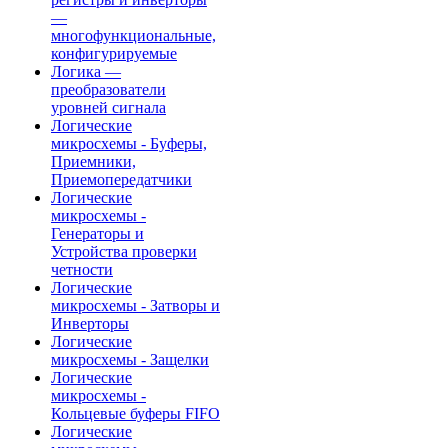
—
многофункциональные,
конфигурируемые
Логика —
преобразователи
уровней сигнала
Логические
микросхемы - Буферы,
Приемники,
Приемопередатчики
Логические
микросхемы -
Генераторы и
Устройства проверки
четности
Логические
микросхемы - Затворы и
Инверторы
Логические
микросхемы - Защелки
Логические
микросхемы -
Кольцевые буферы FIFO
Логические