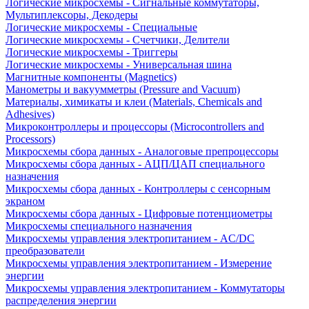
Логические микросхемы - Сигнальные коммутаторы,
Мультиплексоры, Декодеры
Логические микросхемы - Специальные
Логические микросхемы - Счетчики, Делители
Логические микросхемы - Триггеры
Логические микросхемы - Универсальная шина
Магнитные компоненты (Magnetics)
Манометры и вакуумметры (Pressure and Vacuum)
Материалы, химикаты и клеи (Materials, Chemicals and
Adhesives)
Микроконтроллеры и процессоры (Microcontrollers and
Processors)
Микросхемы сбора данных - Аналоговые препроцессоры
Микросхемы сбора данных - АЦП/ЦАП специального
назначения
Микросхемы сбора данных - Контроллеры с сенсорным
экраном
Микросхемы сбора данных - Цифровые потенциометры
Микросхемы специального назначения
Микросхемы управления электропитанием - AC/DC
преобразователи
Микросхемы управления электропитанием - Измерение
энергии
Микросхемы управления электропитанием - Коммутаторы
распределения энергии