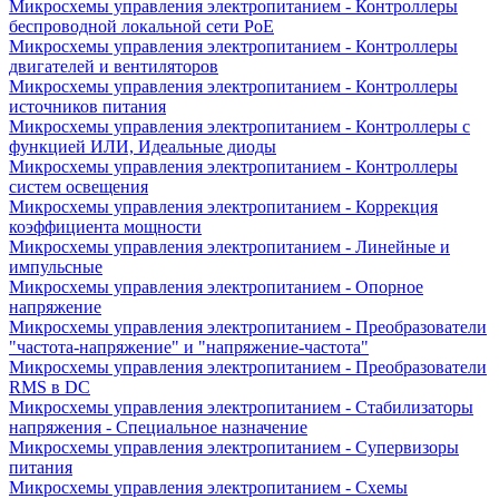
Микросхемы управления электропитанием - Контроллеры
беспроводной локальной сети PoE
Микросхемы управления электропитанием - Контроллеры
двигателей и вентиляторов
Микросхемы управления электропитанием - Контроллеры
источников питания
Микросхемы управления электропитанием - Контроллеры с
функцией ИЛИ, Идеальные диоды
Микросхемы управления электропитанием - Контроллеры
систем освещения
Микросхемы управления электропитанием - Коррекция
коэффициента мощности
Микросхемы управления электропитанием - Линейные и
импульсные
Микросхемы управления электропитанием - Опорное
напряжение
Микросхемы управления электропитанием - Преобразователи
"частота-напряжение" и "напряжение-частота"
Микросхемы управления электропитанием - Преобразователи
RMS в DC
Микросхемы управления электропитанием - Стабилизаторы
напряжения - Специальное назначение
Микросхемы управления электропитанием - Супервизоры
питания
Микросхемы управления электропитанием - Схемы