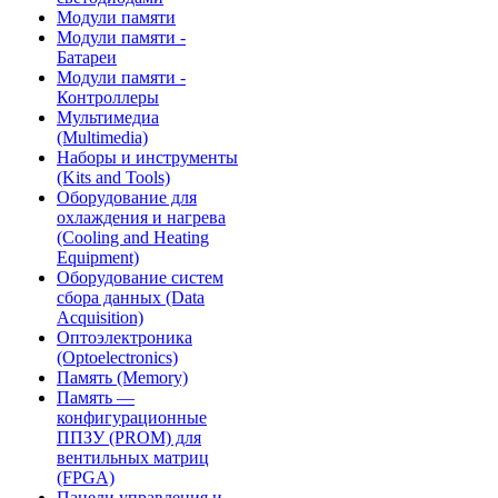
Модули памяти
Модули памяти -
Батареи
Модули памяти -
Контроллеры
Мультимедиа
(Multimedia)
Наборы и инструменты
(Kits and Tools)
Оборудование для
охлаждения и нагрева
(Cooling and Heating
Equipment)
Оборудование систем
сбора данных (Data
Acquisition)
Оптоэлектроника
(Optoelectronics)
Память (Memory)
Память —
конфигурационные
ППЗУ (PROM) для
вентильных матриц
(FPGA)
Панели управления и