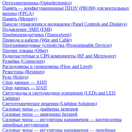
Оптоэлектроника (Optoelectronics)
Память — конфигурационные ППЗУ (PROM) для вентильных
матриц (FPGA)
Память (Memory)
Панели управления и индикации (Panel Controls and Displays)
Подавление ЭМП (EMI)
Приёмопередатчики (Transceivers)
Провода и кабели (Wire and Cable)
Программируемые устройства (Programmable Devices)
Прочие товары (Other)
Радиочастотные и СВЧ компоненты (RF and Microwave)
Разъёмы (Connectors)
Расходомеры и уровнемеры (Flow and Level)
Резисторы (Resistors)
Реле (Relays)
Сбор данных — АЦП
Сбор данных — ЦАП
Светодиоды и светодиодное освещение (LEDs and LED
Lighting)
Светотехнические решения (Lighting Solutions)
Силовые чипы — драйверы затворов
Силовые чипы — зарядники батарей
Силовые чипы — регуляторы напряжения — контроллеры
линейных регуляторов
Силовые чипы — регуляторы напряжения — линейные