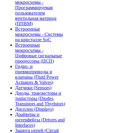
микросхемы -
Программируемая
пользователем
вентильная матрица
(ППВМ)
Встроенные
микросхемы - Системы
на кристалле SoC
Встроенные
микросхемы -
Цифровые сигнальные
процессоры (ЦСП)
Гидро- и
пневмоприводы и
клапаны (Fluid Power
Actuators & Valves)
Датчики (Sensors)
Диоды, транзисторы и
тиристоры (Diodes,
Transistors and Thyristors)
Дисплеи (Displays)
Драйверы и
интерфейсы (Drivers and
Interfaces)
Защита цепей (Circuit