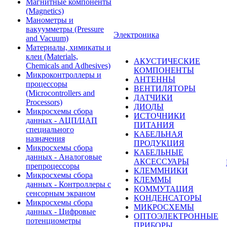
Магнитные компоненты
(Magnetics)
Манометры и
вакуумметры (Pressure
Электроника
and Vacuum)
Материалы, химикаты и
клеи (Materials,
АКУСТИЧЕСКИЕ
Chemicals and Adhesives)
КОМПОНЕНТЫ
Микроконтроллеры и
АНТЕННЫ
процессоры
ВЕНТИЛЯТОРЫ
(Microcontrollers and
ДАТЧИКИ
Processors)
ДИОДЫ
Микросхемы сбора
ИСТОЧНИКИ
данных - АЦП/ЦАП
ПИТАНИЯ
специального
КАБЕЛЬНАЯ
назначения
ПРОДУКЦИЯ
Микросхемы сбора
КАБЕЛЬНЫЕ
данных - Аналоговые
АКСЕССУАРЫ
препроцессоры
КЛЕММНИКИ
Микросхемы сбора
КЛЕММЫ
данных - Контроллеры с
КОММУТАЦИЯ
сенсорным экраном
КОНДЕНСАТОРЫ
Микросхемы сбора
МИКРОСХЕМЫ
данных - Цифровые
ОПТОЭЛЕКТРОННЫЕ
потенциометры
ПРИБОРЫ