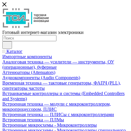
Готовый интернет-магазин электроники
Каталог
Импортные компоненты
Аналоговая техника — усилители — инструменты, ОУ
(операционные), буферные
Аттенюаторы (Attenuators)
Аудиокомпоненты (Audio Components)
Временна́я техника — тактовые генераторы, ФАПЧ (PLL),
синтезаторы частоты
Встраиваемые контроллеры и системы (Embedded Controllers
and Systems)
Встроенная техника — модули с микроконтроллером,
микропроцессором, ПЛИС
Встроенная техника — ПЛИСы с микроконтроллерами
Встроенная техника — ПЛМы
Встроенные микросхемы - Микроконтроллеры
Встроенные микросхемы - Микроконтроллеры специального