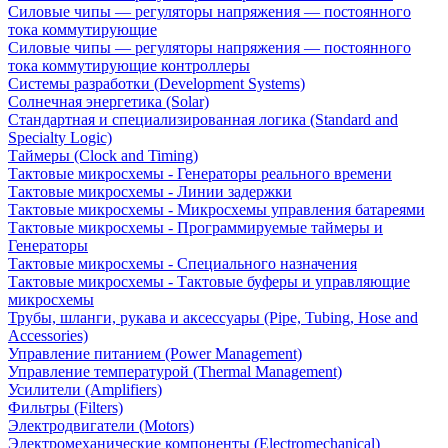
Силовые чипы — регуляторы напряжения — постоянного
тока коммутирующие
Силовые чипы — регуляторы напряжения — постоянного
тока коммутирующие контроллеры
Системы разработки (Development Systems)
Солнечная энергетика (Solar)
Стандартная и специализированная логика (Standard and
Specialty Logic)
Таймеры (Clock and Timing)
Тактовые микросхемы - Генераторы реального времени
Тактовые микросхемы - Линии задержки
Тактовые микросхемы - Микросхемы управления батареями
Тактовые микросхемы - Программируемые таймеры и
Генераторы
Тактовые микросхемы - Специального назначения
Тактовые микросхемы - Тактовые буферы и управляющие
микросхемы
Трубы, шланги, рукава и аксессуары (Pipe, Tubing, Hose and
Accessories)
Управление питанием (Power Management)
Управление температурой (Thermal Management)
Усилители (Amplifiers)
Фильтры (Filters)
Электродвигатели (Motors)
Электромеханические компоненты (Electromechanical)