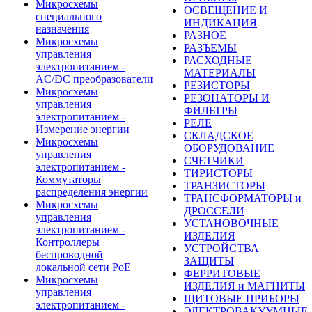
Микросхемы
ОСВЕЩЕНИЕ И
специального
ИНДИКАЦИЯ
назначения
РАЗНОЕ
Микросхемы
РАЗЪЕМЫ
управления
РАСХОДНЫЕ
электропитанием -
МАТЕРИАЛЫ
AC/DC преобразователи
РЕЗИСТОРЫ
Микросхемы
РЕЗОНАТОРЫ И
управления
ФИЛЬТРЫ
электропитанием -
РЕЛЕ
Измерение энергии
СКЛАДСКОЕ
Микросхемы
ОБОРУДОВАНИЕ
управления
СЧЕТЧИКИ
электропитанием -
ТИРИСТОРЫ
Коммутаторы
ТРАНЗИСТОРЫ
распределения энергии
ТРАНСФОРМАТОРЫ и
Микросхемы
ДРОССЕЛИ
управления
УСТАНОВОЧНЫЕ
электропитанием -
ИЗДЕЛИЯ
Контроллеры
УСТРОЙСТВА
беспроводной
ЗАЩИТЫ
локальной сети PoE
ФЕРРИТОВЫЕ
Микросхемы
ИЗДЕЛИЯ и МАГНИТЫ
управления
ЩИТОВЫЕ ПРИБОРЫ
электропитанием -
ЭЛЕКТРОВАКУУМНЫЕ