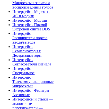
Микросхемы записи и
воспроизведения голоса
Интерфейс - Модемы -
ИС и модули
Интерфейс - Модули
Интерфейс - Прямой
цифровой синтез DDS
Интерфейс -
Расширители портов
ввода/вывода
Интерфейс -
Сериализаторы и
Десериализаторы
Интерфейс -
Согласователи сигнала
Интерфейс -
Специальное
Интерфейс -
Телекоммуникационные
микросхемы
Интерфейс - Фильтры -
Активные
Интерфейсы и стыки —
аналоговые
переключатели —