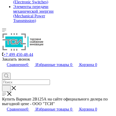
(Electronic Switches)
Элементы передачи
механической энергии
(Mechanical Power
Transmission)
+7 499 450-48-44
Заказать звонок
Сравнение
0
Избранные товары
0
Корзина
0
Купить Варикап 2В125А на сайте официального дилера по
выгодной цене - ООО "ТСИ"
Сравнение
0
Избранные товары
0
Корзина
0