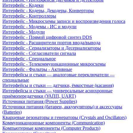
Интерфейс - Кодеки
Интерфейс - Кодеры, Декодеры, Конверторы
Интерфейс - Контроллеры
Интерфейс - Микросхемы записи и воспроизведения голоса
Интерфейс - Модемы - ИС и модули
Интерфейс - Модули
Интерфейс - Прямой цифровой синтез DDS
Интерфейс - Расширители портов ввода/вывода
Интерфейс - Сериализаторы и Десериализаторы
Интерфейс - Согласователи сигнала
Интерфейс - Специальное
Интерфейс - Телекоммуникационные микросхемы
Интерфейс - Фильтры - Активные
Интерфейсы и стыки — аналоговые переключатели —
специальные
Интерфейсы и стыки — датчики, ёмкостные (касания)
Интерфейсы и стыки — универсальные асинхронные
приёмопередатчики (УАПП, UART)
Источники питания (Power Supplies)
Источники питания (батареи, аккумуляторы) и аксессуары
(Batteries)
Кварцевые резонаторы и генераторы (Crystals and Oscillators)
Коммуникационные компоненты (Communication)
Компьютерные компоненты (Computer Products)