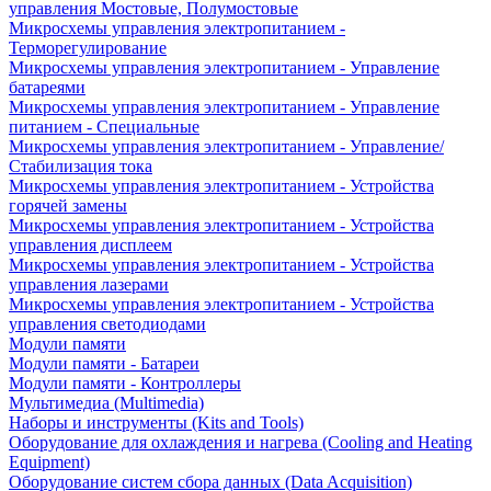
управления Мостовые, Полумостовые
Микросхемы управления электропитанием -
Терморегулирование
Микросхемы управления электропитанием - Управление
батареями
Микросхемы управления электропитанием - Управление
питанием - Специальные
Микросхемы управления электропитанием - Управление/
Стабилизация тока
Микросхемы управления электропитанием - Устройства
горячей замены
Микросхемы управления электропитанием - Устройства
управления дисплеем
Микросхемы управления электропитанием - Устройства
управления лазерами
Микросхемы управления электропитанием - Устройства
управления светодиодами
Модули памяти
Модули памяти - Батареи
Модули памяти - Контроллеры
Мультимедиа (Multimedia)
Наборы и инструменты (Kits and Tools)
Оборудование для охлаждения и нагрева (Cooling and Heating
Equipment)
Оборудование систем сбора данных (Data Acquisition)