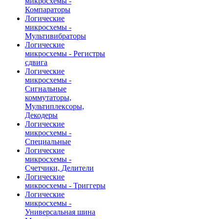
микросхемы -
Компараторы
Логические
микросхемы -
Мультивибраторы
Логические
микросхемы - Регистры
сдвига
Логические
микросхемы -
Сигнальные
коммутаторы,
Мультиплексоры,
Декодеры
Логические
микросхемы -
Специальные
Логические
микросхемы -
Счетчики, Делители
Логические
микросхемы - Триггеры
Логические
микросхемы -
Универсальная шина