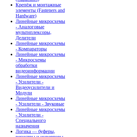
Крепёж и монтажные
элементы (Fasteners and
Hardware)
Линейные микросхемы
- Аналоговые
мультиплексоры,
Делители
Линейные микросхемы
- Компараторы
Линейные микросхемы
- Микросхемы
обработки
видеоинформации
Линейные микросхемы
- Усилители -
Видеоусилители и
Модули
Линейные микросхемы
- Усилители - Звуковые
Линейные микросхемы
- Усилители -
Специального
назначения
Логика — буферы,
регистры и инверторы