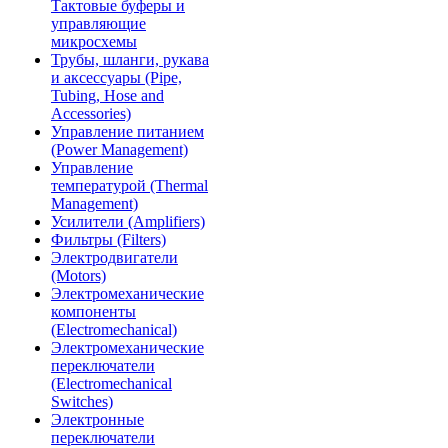
Тактовые буферы и
управляющие
микросхемы
Трубы, шланги, рукава
и аксессуары (Pipe,
Tubing, Hose and
Accessories)
Управление питанием
(Power Management)
Управление
температурой (Thermal
Management)
Усилители (Amplifiers)
Фильтры (Filters)
Электродвигатели
(Motors)
Электромеханические
компоненты
(Electromechanical)
Электромеханические
переключатели
(Electromechanical
Switches)
Электронные
переключатели