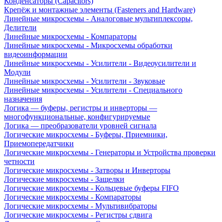
Конденсаторы (Capacitors)
Крепёж и монтажные элементы (Fasteners and Hardware)
Линейные микросхемы - Аналоговые мультиплексоры,
Делители
Линейные микросхемы - Компараторы
Линейные микросхемы - Микросхемы обработки
видеоинформации
Линейные микросхемы - Усилители - Видеоусилители и
Модули
Линейные микросхемы - Усилители - Звуковые
Линейные микросхемы - Усилители - Специального
назначения
Логика — буферы, регистры и инверторы —
многофункциональные, конфигурируемые
Логика — преобразователи уровней сигнала
Логические микросхемы - Буферы, Приемники,
Приемопередатчики
Логические микросхемы - Генераторы и Устройства проверки
четности
Логические микросхемы - Затворы и Инверторы
Логические микросхемы - Защелки
Логические микросхемы - Кольцевые буферы FIFO
Логические микросхемы - Компараторы
Логические микросхемы - Мультивибраторы
Логические микросхемы - Регистры сдвига