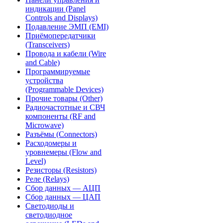
индикации (Panel
Controls and Displays)
Подавление ЭМП (EMI)
Приёмопередатчики
(Transceivers)
Провода и кабели (Wire
and Cable)
Программируемые
устройства
(Programmable Devices)
Прочие товары (Other)
Радиочастотные и СВЧ
компоненты (RF and
Microwave)
Разъёмы (Connectors)
Расходомеры и
уровнемеры (Flow and
Level)
Резисторы (Resistors)
Реле (Relays)
Сбор данных — АЦП
Сбор данных — ЦАП
Светодиоды и
светодиодное