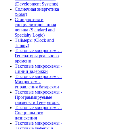
(Development Systems)
Солнечная энергетика
(Solar)
Стандартная и
специализированная
логика (Standard and
Specialty Logic)
Таймеры (Clock and
Timing)
Тактовые микросхемы -
Генераторы реального
времени
Тактовые микросхемы -
Линии задержки
Тактовые микросхемы -
Микросхемы
управления батареями
Тактовые микросхемы -
Программируемые
таймеры и Генераторы
Тактовые микросхемы -
Специального
назначения
Тактовые микросхемы -
Тактовые буферы и