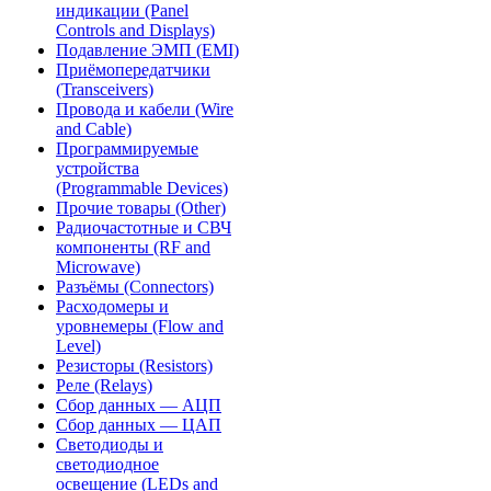
индикации (Panel
Controls and Displays)
Подавление ЭМП (EMI)
Приёмопередатчики
(Transceivers)
Провода и кабели (Wire
and Cable)
Программируемые
устройства
(Programmable Devices)
Прочие товары (Other)
Радиочастотные и СВЧ
компоненты (RF and
Microwave)
Разъёмы (Connectors)
Расходомеры и
уровнемеры (Flow and
Level)
Резисторы (Resistors)
Реле (Relays)
Сбор данных — АЦП
Сбор данных — ЦАП
Светодиоды и
светодиодное
освещение (LEDs and