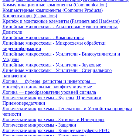
Коммуникационные компоненты (Communication)
Компьютерные компоненты (Computer Products)
Конденсаторы (Capacitors)
Крепёж и монтажные элементы (Fasteners and Hardware)
Линейные микросхемы - Аналоговые мультиплексоры,
Делители
Линейные микросхемы - Компараторы
Линейные микросхемы - Микросхемы обработки
видеоинформации
Линейные микросхемы - Усилители - Видеоусилители и
Модули
Линейные микросхемы - Усилители - Звуковые
Линейные микросхемы - Усилители - Специального
назначения
Логика — буферы, регистры и инверторы —
многофункциональные, конфигурируемые
Логика — преобразователи уровней сигнала
Логические микросхемы - Буферы, Приемники,
Приемопередатчики
Логические микросхемы - Генераторы и Устройства проверки
четности
Логические микросхемы - Затворы и Инверторы
Логические микросхемы - Защелки
Логические микросхемы - Кольцевые буферы FIFO
Логические микросхемы - Компараторы