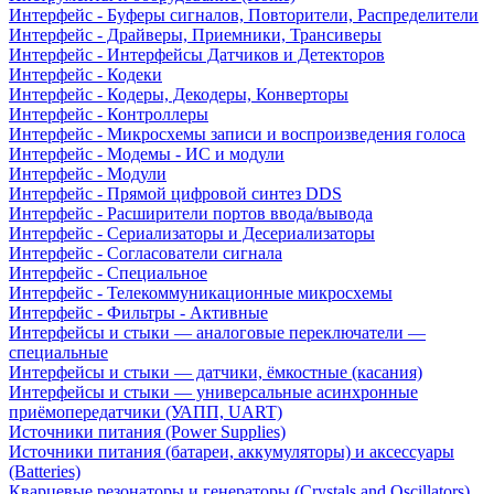
Интерфейс - Буферы сигналов, Повторители, Распределители
Интерфейс - Драйверы, Приемники, Трансиверы
Интерфейс - Интерфейсы Датчиков и Детекторов
Интерфейс - Кодеки
Интерфейс - Кодеры, Декодеры, Конверторы
Интерфейс - Контроллеры
Интерфейс - Микросхемы записи и воспроизведения голоса
Интерфейс - Модемы - ИС и модули
Интерфейс - Модули
Интерфейс - Прямой цифровой синтез DDS
Интерфейс - Расширители портов ввода/вывода
Интерфейс - Сериализаторы и Десериализаторы
Интерфейс - Согласователи сигнала
Интерфейс - Специальное
Интерфейс - Телекоммуникационные микросхемы
Интерфейс - Фильтры - Активные
Интерфейсы и стыки — аналоговые переключатели —
специальные
Интерфейсы и стыки — датчики, ёмкостные (касания)
Интерфейсы и стыки — универсальные асинхронные
приёмопередатчики (УАПП, UART)
Источники питания (Power Supplies)
Источники питания (батареи, аккумуляторы) и аксессуары
(Batteries)
Кварцевые резонаторы и генераторы (Crystals and Oscillators)