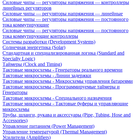
Силовые чипы — регуляторы напряжения — контроллеры
линейных регуляторов
Силовые чипы — регуляторы напряжения — линейные
Силовые чипы — регуляторы напряжения — постоянного
тока коммутирующие
Силовые чипы — регуляторы напряжения — постоянного
тока коммутирующие контроллеры
Системы разработки (Development Systems)
Солнечная энергетика (Solar)
Стандартная и специализированная логика (Standard and
Specialty Logic)
Таймеры (Clock and Timing)
Тактовые микросхемы - Генераторы реального времени
Тактовые микросхемы - Линии задержки
Тактовые микросхемы - Микросхемы управления батареями
Тактовые микросхемы - Программируемые таймеры и
Генераторы
Тактовые микросхемы - Специального назначения
Тактовые микросхемы - Тактовые буферы и управляющие
микросхемы
Трубы, шланги, рукава и аксессуары (Pipe, Tubing, Hose and
Accessories)
Управление питанием (Power Management)
Управление температурой (Thermal Management)
Усилители (Amplifiers)