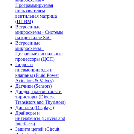
Программируемая
пользователем
вентильная матрица
(ППВМ)
Встроенные
микросхемы - Системы
на кристалле SoC
Встроенные
микросхемы -
Цифровые сигнальные
процессоры (ЦСП)
Гидро- и
пневмоприводы и
клапаны (Fluid Power
Actuators & Valves)
Датчики (Sensors)
Диоды, транзисторы и
тиристоры (Diodes,
Transistors and Thyristors)
Дисплеи (Displays)
Драйверы и
интерфейсы (Drivers and
Interfaces)
Защита цепей (Circuit