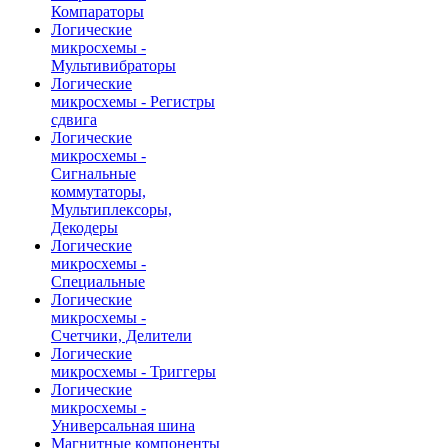
Компараторы
Логические
микросхемы -
Мультивибраторы
Логические
микросхемы - Регистры
сдвига
Логические
микросхемы -
Сигнальные
коммутаторы,
Мультиплексоры,
Декодеры
Логические
микросхемы -
Специальные
Логические
микросхемы -
Счетчики, Делители
Логические
микросхемы - Триггеры
Логические
микросхемы -
Универсальная шина
Магнитные компоненты