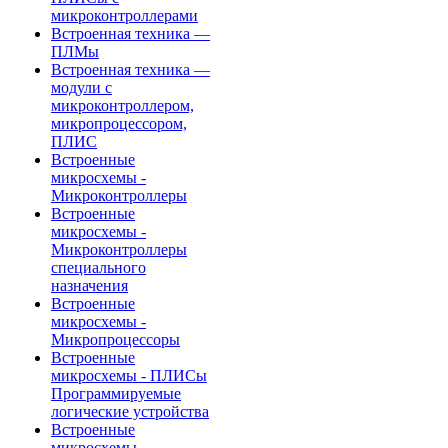
микроконтроллерами
Встроенная техника —
ПЛМы
Встроенная техника —
модули с
микроконтроллером,
микропроцессором,
ПЛИС
Встроенные
микросхемы -
Микроконтроллеры
Встроенные
микросхемы -
Микроконтроллеры
специального
назначения
Встроенные
микросхемы -
Микропроцессоры
Встроенные
микросхемы - ПЛИСы
Программируемые
логические устройства
Встроенные
микросхемы -