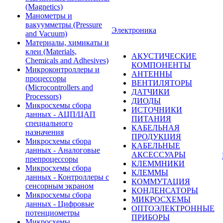
(Magnetics)
Манометры и
вакуумметры (Pressure
Электроника
and Vacuum)
Материалы, химикаты и
клеи (Materials,
АКУСТИЧЕСКИЕ
Chemicals and Adhesives)
КОМПОНЕНТЫ
Микроконтроллеры и
АНТЕННЫ
процессоры
ВЕНТИЛЯТОРЫ
(Microcontrollers and
ДАТЧИКИ
Processors)
ДИОДЫ
Микросхемы сбора
ИСТОЧНИКИ
данных - АЦП/ЦАП
ПИТАНИЯ
специального
КАБЕЛЬНАЯ
назначения
ПРОДУКЦИЯ
Микросхемы сбора
КАБЕЛЬНЫЕ
данных - Аналоговые
АКСЕССУАРЫ
препроцессоры
КЛЕММНИКИ
Микросхемы сбора
КЛЕММЫ
данных - Контроллеры с
КОММУТАЦИЯ
сенсорным экраном
КОНДЕНСАТОРЫ
Микросхемы сбора
МИКРОСХЕМЫ
данных - Цифровые
ОПТОЭЛЕКТРОННЫЕ
потенциометры
ПРИБОРЫ
Микросхемы