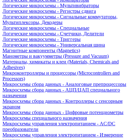
Логические микросхемы - Мультивибраторы
Логические микросхемы - Регистры сдвига
Логические микросхемы - Сигнальные коммутаторы,
Мультиплексоры, Декодеры
Логические микросхемы - Специальные
Логические микросхемы - Счетчики, Делители
Логические микросхемы - Триггеры
Логические микросхемы - Универсальная шина
Магнитные компоненты (Magnetics)
Манометры и вакуумметры (Pressure and Vacuum)
Материалы, химикаты и клеи (Materials, Chemicals and
Adhesives)
Микроконтроллеры и процессоры (Microcontrollers and
Processors)
Микросхемы сбора данных - Аналоговые препроцессоры
Микросхемы сбора данных - АЦП/ЦАП специального
назначения
Микросхемы сбора данных - Контроллеры с сенсорным
экраном
Микросхемы сбора данных - Цифровые потенциометры
Микросхемы специального назначения
Микросхемы управления электропитанием - AC/DC
преобразователи
Микросхемы управления электропитанием - Измерение