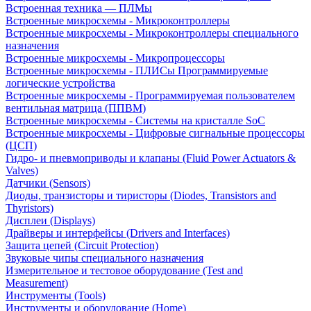
Встроенная техника — ПЛМы
Встроенные микросхемы - Микроконтроллеры
Встроенные микросхемы - Микроконтроллеры специального
назначения
Встроенные микросхемы - Микропроцессоры
Встроенные микросхемы - ПЛИСы Программируемые
логические устройства
Встроенные микросхемы - Программируемая пользователем
вентильная матрица (ППВМ)
Встроенные микросхемы - Системы на кристалле SoC
Встроенные микросхемы - Цифровые сигнальные процессоры
(ЦСП)
Гидро- и пневмоприводы и клапаны (Fluid Power Actuators &
Valves)
Датчики (Sensors)
Диоды, транзисторы и тиристоры (Diodes, Transistors and
Thyristors)
Дисплеи (Displays)
Драйверы и интерфейсы (Drivers and Interfaces)
Защита цепей (Circuit Protection)
Звуковые чипы специального назначения
Измерительное и тестовое оборудование (Test and
Measurement)
Инструменты (Tools)
Инструменты и оборудование (Home)