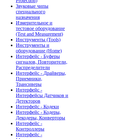
Protection)
Звуковые чипы
специального
назначения
Измерительное и
тестовое оборудование
(Test and Measurement)
Инструменты (Tools)
Инструменты и
оборудование (Home)
Интерфейс - Буферы
сигналов, Повторители,
Распределители
Интерфейс - Драйверы,
Приемники,
Трансиверы
Интерфейс -
Интерфейсы Датчиков и
Детекторов
Интерфейс - Кодеки
Интерфейс - Кодеры,
Декодеры, Конверторы
Интерфейс -
Контроллеры
Интерфейс -