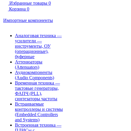
Избранные товары
0
Корзина
0
Импортные компоненты
Аналоговая техника —
усилители —
инструменты, ОУ
(операционные),
буферные
Аттенюаторы
(Attenuators)
Аудиокомпоненты
(Audio Components)
Временна́я техника —
тактовые генераторы,
ФАПЧ (PLL),
синтезаторы частоты
Встраиваемые
контроллеры и системы
(Embedded Controllers
and Systems)
Встроенная техника —
ПЛИСы с