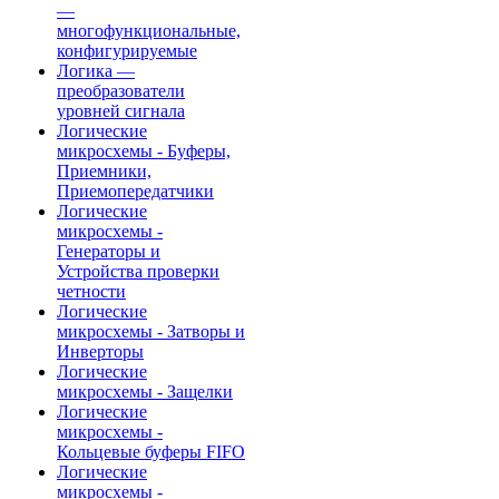
—
многофункциональные,
конфигурируемые
Логика —
преобразователи
уровней сигнала
Логические
микросхемы - Буферы,
Приемники,
Приемопередатчики
Логические
микросхемы -
Генераторы и
Устройства проверки
четности
Логические
микросхемы - Затворы и
Инверторы
Логические
микросхемы - Защелки
Логические
микросхемы -
Кольцевые буферы FIFO
Логические
микросхемы -