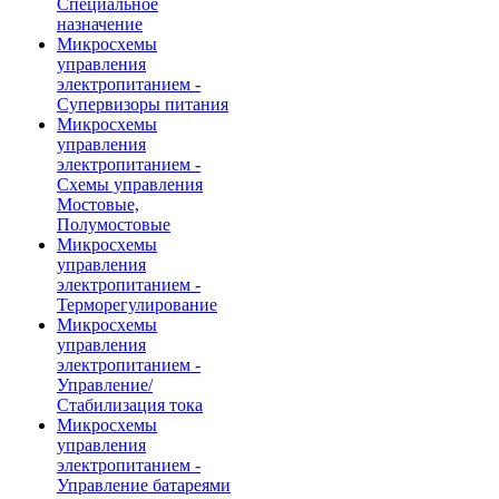
Специальное
назначение
Микросхемы
управления
электропитанием -
Супервизоры питания
Микросхемы
управления
электропитанием -
Схемы управления
Мостовые,
Полумостовые
Микросхемы
управления
электропитанием -
Терморегулирование
Микросхемы
управления
электропитанием -
Управление/
Стабилизация тока
Микросхемы
управления
электропитанием -
Управление батареями