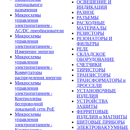
ОСВЕЩЕНИЕ И
специального
ИНДИКАЦИЯ
назначения
РАЗНОЕ
Микросхемы
РАЗЪЕМЫ
управления
РАСХОДНЫЕ
электропитанием -
МАТЕРИАЛЫ
AC/DC преобразователи
РЕЗИСТОРЫ
Микросхемы
РЕЗОНАТОРЫ И
управления
ФИЛЬТРЫ
электропитанием -
РЕЛЕ
Измерение энергии
СКЛАДСКОЕ
Микросхемы
ОБОРУДОВАНИЕ
управления
СЧЕТЧИКИ
электропитанием -
ТИРИСТОРЫ
Коммутаторы
ТРАНЗИСТОРЫ
распределения энергии
ТРАНСФОРМАТОРЫ и
Микросхемы
ДРОССЕЛИ
управления
УСТАНОВОЧНЫЕ
электропитанием -
ИЗДЕЛИЯ
Контроллеры
УСТРОЙСТВА
беспроводной
ЗАЩИТЫ
локальной сети PoE
ФЕРРИТОВЫЕ
Микросхемы
ИЗДЕЛИЯ и МАГНИТЫ
управления
ЩИТОВЫЕ ПРИБОРЫ
электропитанием -
ЭЛЕКТРОВАКУУМНЫЕ
Контроллеры