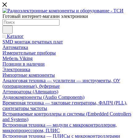
Готовый интернет-магазин электроники
Каталог
SMD монтаж печатных плат
Автоматика
Измерительные приборы
Мебель Viking
Позиции в наличии
Электроника
Импортные компоненты
Аналоговая техника — усилители — инструменты, ОУ
(операционные), буферные
Аттенюаторы (Attenuators)
Аудиокомпоненты (Audio Components)
Временна́я техника — тактовые генераторы, ФАПЧ (PLL),
синтезаторы частоты
Встраиваемые контроллеры и системы (Embedded Controllers
and Systems)
Встроенная техника — модули с микроконтроллером,
микропроцессором, ПЛИС
Встроенная техника — ПЛИСы с микроконтроллерами