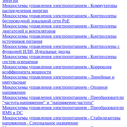
энергии
Микросхемы управления электропитанием - Коммутаторы
распределения энергии
Микросхемы управления электропитанием - Контроллеры
беспроводной локальной сети PoE
Микросхемы управления электропитанием - Контроллеры
двигателей и вентиляторов
Микросхемы управления электропитанием - Контроллеры
источников питания
Микросхемы управления электропитанием - Контроллеры с
функцией ИЛИ, Идеальные диоды
Микросхемы управления электропитанием - Контроллеры
систем освещения
Микросхемы управления электропитанием - Коррекция
коэффициента мощности
Микросхемы управления электропитанием - Линейные и
импульсные
Микросхемы управления электропитанием - Опорное
напряжение
Микросхемы управления электропитанием - Преобразователи
"частота-напряжение" и "напряжение-частота"
Микросхемы управления электропитанием - Преобразователи
RMS в DC
Микросхемы управления электропитанием - Стабилизаторы
напряжения - Специальное назначение