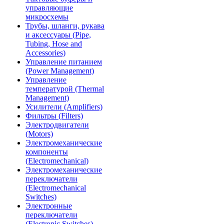
управляющие
микросхемы
Трубы, шланги, рукава
и аксессуары (Pipe,
Tubing, Hose and
Accessories)
Управление питанием
(Power Management)
Управление
температурой (Thermal
Management)
Усилители (Amplifiers)
Фильтры (Filters)
Электродвигатели
(Motors)
Электромеханические
компоненты
(Electromechanical)
Электромеханические
переключатели
(Electromechanical
Switches)
Электронные
переключатели
(Electronic Switches)