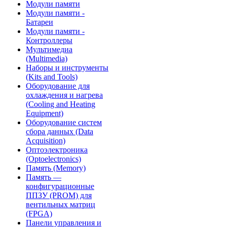
Модули памяти
Модули памяти -
Батареи
Модули памяти -
Контроллеры
Мультимедиа
(Multimedia)
Наборы и инструменты
(Kits and Tools)
Оборудование для
охлаждения и нагрева
(Cooling and Heating
Equipment)
Оборудование систем
сбора данных (Data
Acquisition)
Оптоэлектроника
(Optoelectronics)
Память (Memory)
Память —
конфигурационные
ППЗУ (PROM) для
вентильных матриц
(FPGA)
Панели управления и