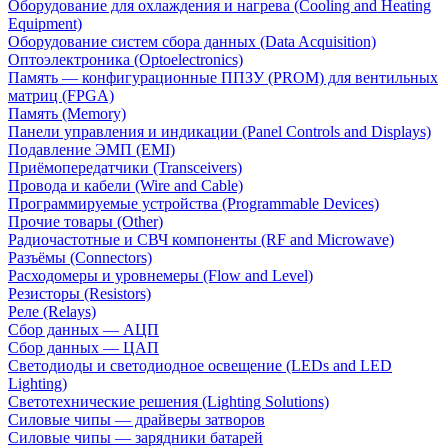
Оборудование для охлаждения и нагрева (Cooling and Heating
Equipment)
Оборудование систем сбора данных (Data Acquisition)
Оптоэлектроника (Optoelectronics)
Память — конфигурационные ППЗУ (PROM) для вентильных
матриц (FPGA)
Память (Memory)
Панели управления и индикации (Panel Controls and Displays)
Подавление ЭМП (EMI)
Приёмопередатчики (Transceivers)
Провода и кабели (Wire and Cable)
Программируемые устройства (Programmable Devices)
Прочие товары (Other)
Радиочастотные и СВЧ компоненты (RF and Microwave)
Разъёмы (Connectors)
Расходомеры и уровнемеры (Flow and Level)
Резисторы (Resistors)
Реле (Relays)
Сбор данных — АЦП
Сбор данных — ЦАП
Светодиоды и светодиодное освещение (LEDs and LED
Lighting)
Светотехнические решения (Lighting Solutions)
Силовые чипы — драйверы затворов
Силовые чипы — зарядники батарей