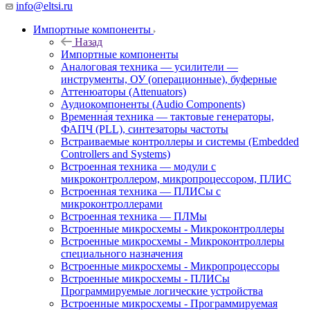
info@eltsi.ru
Импортные компоненты
Назад
Импортные компоненты
Аналоговая техника — усилители —
инструменты, ОУ (операционные), буферные
Аттенюаторы (Attenuators)
Аудиокомпоненты (Audio Components)
Временна́я техника — тактовые генераторы,
ФАПЧ (PLL), синтезаторы частоты
Встраиваемые контроллеры и системы (Embedded
Controllers and Systems)
Встроенная техника — модули с
микроконтроллером, микропроцессором, ПЛИС
Встроенная техника — ПЛИСы с
микроконтроллерами
Встроенная техника — ПЛМы
Встроенные микросхемы - Микроконтроллеры
Встроенные микросхемы - Микроконтроллеры
специального назначения
Встроенные микросхемы - Микропроцессоры
Встроенные микросхемы - ПЛИСы
Программируемые логические устройства
Встроенные микросхемы - Программируемая