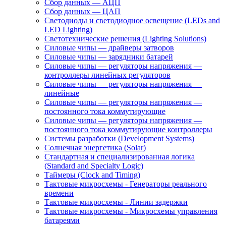
Сбор данных — АЦП
Сбор данных — ЦАП
Светодиоды и светодиодное освещение (LEDs and
LED Lighting)
Светотехнические решения (Lighting Solutions)
Силовые чипы — драйверы затворов
Силовые чипы — зарядники батарей
Силовые чипы — регуляторы напряжения —
контроллеры линейных регуляторов
Силовые чипы — регуляторы напряжения —
линейные
Силовые чипы — регуляторы напряжения —
постоянного тока коммутирующие
Силовые чипы — регуляторы напряжения —
постоянного тока коммутирующие контроллеры
Системы разработки (Development Systems)
Солнечная энергетика (Solar)
Стандартная и специализированная логика
(Standard and Specialty Logic)
Таймеры (Clock and Timing)
Тактовые микросхемы - Генераторы реального
времени
Тактовые микросхемы - Линии задержки
Тактовые микросхемы - Микросхемы управления
батареями