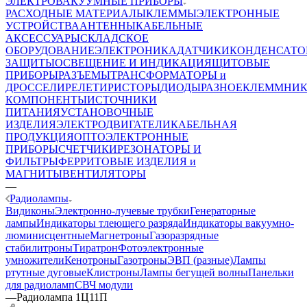
ЭЛЕКТРОВАКУУМНЫЕ ПРИБОРЫ
РАСХОДНЫЕ МАТЕРИАЛЫ
КЛЕММЫ
ЭЛЕКТРОННЫЕ
УСТРОЙСТВА
АНТЕННЫ
КАБЕЛЬНЫЕ
АКСЕССУАРЫ
СКЛАДСКОЕ
ОБОРУДОВАНИЕ
ЭЛЕКТРОНИКА
ДАТЧИКИ
КОНДЕНСАТО
ЗАЩИТЫ
ОСВЕЩЕНИЕ И ИНДИКАЦИЯ
ЩИТОВЫЕ
ПРИБОРЫ
РАЗЪЕМЫ
ТРАНСФОРМАТОРЫ и
ДРОССЕЛИ
РЕЛЕ
ТИРИСТОРЫ
ДИОДЫ
РАЗНОЕ
КЛЕММНИ
КОМПОНЕНТЫ
ИСТОЧНИКИ
ПИТАНИЯ
УСТАНОВОЧНЫЕ
ИЗДЕЛИЯ
ЭЛЕКТРОДВИГАТЕЛИ
КАБЕЛЬНАЯ
ПРОДУКЦИЯ
ОПТОЭЛЕКТРОННЫЕ
ПРИБОРЫ
СЧЕТЧИКИ
РЕЗОНАТОРЫ И
ФИЛЬТРЫ
ФЕРРИТОВЫЕ ИЗДЕЛИЯ и
МАГНИТЫ
ВЕНТИЛЯТОРЫ
—
Радиолампы
Видиконы
Электронно-лучевые трубки
Генераторные
лампы
Индикаторы тлеющего разряда
Индикаторы вакуумно-
люминисцентные
Магнетроны
Газоразрядные
стабилитроны
Тиратрон
Фотоэлектронные
умножители
Кенотроны
Газотроны
ЭВП (разные)
Лампы
ртутные дуговые
Клистроны
Лампы бегущей волны
Панельки
для радиоламп
СВЧ модули
—
Радиолампа 1Ц11П