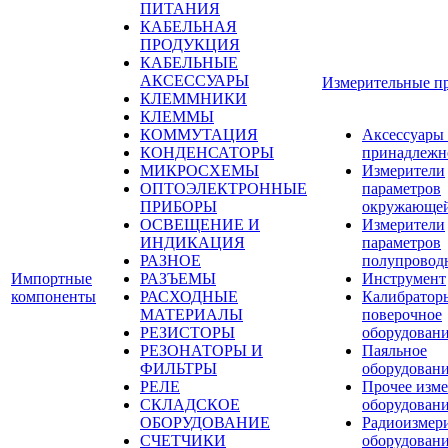
ПИТАНИЯ
КАБЕЛЬНАЯ
ПРОДУКЦИЯ
КАБЕЛЬНЫЕ
АКСЕССУАРЫ
Измерительные п
КЛЕММНИКИ
КЛЕММЫ
КОММУТАЦИЯ
Аксессуары
КОНДЕНСАТОРЫ
принадлежн
МИКРОСХЕМЫ
Измерители
ОПТОЭЛЕКТРОННЫЕ
параметров
ПРИБОРЫ
окружающей
ОСВЕЩЕНИЕ И
Измерители
ИНДИКАЦИЯ
параметров
РАЗНОЕ
полупровод
Импортные
РАЗЪЕМЫ
Инструмент
компоненты
РАСХОДНЫЕ
Калибратор
МАТЕРИАЛЫ
поверочное
РЕЗИСТОРЫ
оборудован
РЕЗОНАТОРЫ И
Паяльное
ФИЛЬТРЫ
оборудован
РЕЛЕ
Прочее изме
СКЛАДСКОЕ
оборудован
ОБОРУДОВАНИЕ
Радиоизмер
СЧЕТЧИКИ
оборудован