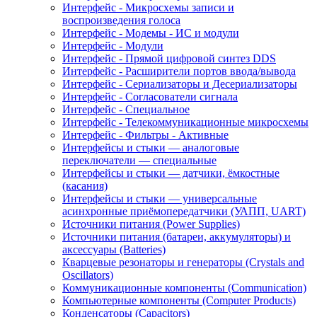
Интерфейс - Микросхемы записи и
воспроизведения голоса
Интерфейс - Модемы - ИС и модули
Интерфейс - Модули
Интерфейс - Прямой цифровой синтез DDS
Интерфейс - Расширители портов ввода/вывода
Интерфейс - Сериализаторы и Десериализаторы
Интерфейс - Согласователи сигнала
Интерфейс - Специальное
Интерфейс - Телекоммуникационные микросхемы
Интерфейс - Фильтры - Активные
Интерфейсы и стыки — аналоговые
переключатели — специальные
Интерфейсы и стыки — датчики, ёмкостные
(касания)
Интерфейсы и стыки — универсальные
асинхронные приёмопередатчики (УАПП, UART)
Источники питания (Power Supplies)
Источники питания (батареи, аккумуляторы) и
аксессуары (Batteries)
Кварцевые резонаторы и генераторы (Crystals and
Oscillators)
Коммуникационные компоненты (Communication)
Компьютерные компоненты (Computer Products)
Конденсаторы (Capacitors)