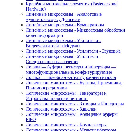
Крепёж и монтажные элементы (Fasteners and
Hardware)
Линейные микросхемы - Аналоговые
мультиплексоры, Делители
Линейные микросхемы - Компараторы
Линейные микросхемы - Микросхемы обработки
видеоинформации
Линейные микросхемы - Усилители -
Видеоусилители и Модули
Линейные микросхемы - Усилители - Звуковые
Линейные микросхемы - Усилители -
Специального назначения
Логика — буферы, регистры и инверторы —
многофункциональные, конфигурируемые
Логика — преобразователи уровней сигнала
Логические микросхемы - Буферы, Приемники,
Приемопередатчики
Логические микросхемы - Генераторы и
Устройства проверки четности
Логические микросхемы - Затворы и Инверторы
Логические микросхемы - Защелки
Логические микросхемы - Кольцевые буферы
FIFO
Логические микросхемы - Компараторы
Логические микросхемы - Мультивибраторы