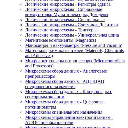
Логические микросхемы - Регистры сдвига
Логические микросхемы - Сигнальные
коммутаторы, Мультиплексоры, Декодеры
Логические микросхемы - Специальные
Логические микросхемы - Счетчики, Делители
Логические микросхемы - Триггеры
Логические микросхемы - Универсальная шина
Магнитные компоненты (Magnetics)
Манометры и вакуумметры (Pressure and Vacuum)
Материалы, химикаты и клеи (Materials, Chemicals
and Adhesives)
Микроконтроллеры и процессоры (Microcontrollers
and Processors)
Микросхемы сбора данных - Аналоговые
препроцессоры
Микросхемы сбора данных - АЦП/ЦАП
специального назначения
Микросхемы сбора данных - Контроллеры с
сенсорным экраном
Микросхемы сбора данных - Цифровые
потенциометры
Микросхемы специального назначения
Микросхемы управления электропитанием -
AC/DC преобразователи
Микросхемы управления электропитанием -