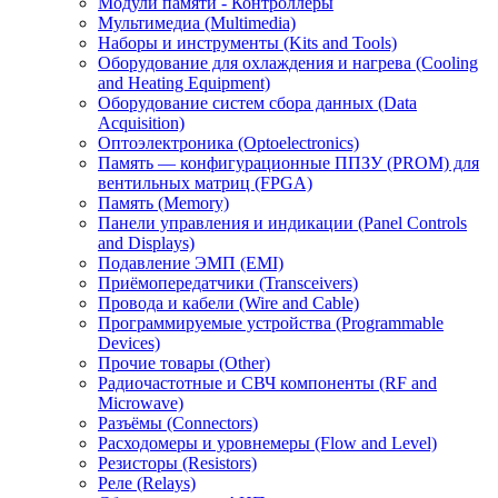
Модули памяти - Контроллеры
Мультимедиа (Multimedia)
Наборы и инструменты (Kits and Tools)
Оборудование для охлаждения и нагрева (Cooling
and Heating Equipment)
Оборудование систем сбора данных (Data
Acquisition)
Оптоэлектроника (Optoelectronics)
Память — конфигурационные ППЗУ (PROM) для
вентильных матриц (FPGA)
Память (Memory)
Панели управления и индикации (Panel Controls
and Displays)
Подавление ЭМП (EMI)
Приёмопередатчики (Transceivers)
Провода и кабели (Wire and Cable)
Программируемые устройства (Programmable
Devices)
Прочие товары (Other)
Радиочастотные и СВЧ компоненты (RF and
Microwave)
Разъёмы (Connectors)
Расходомеры и уровнемеры (Flow and Level)
Резисторы (Resistors)
Реле (Relays)