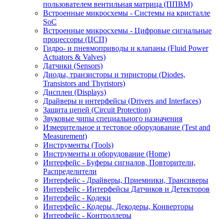
пользователем вентильная матрица (ППВМ)
Встроенные микросхемы - Системы на кристалле
SoC
Встроенные микросхемы - Цифровые сигнальные
процессоры (ЦСП)
Гидро- и пневмоприводы и клапаны (Fluid Power
Actuators & Valves)
Датчики (Sensors)
Диоды, транзисторы и тиристоры (Diodes,
Transistors and Thyristors)
Дисплеи (Displays)
Драйверы и интерфейсы (Drivers and Interfaces)
Защита цепей (Circuit Protection)
Звуковые чипы специального назначения
Измерительное и тестовое оборудование (Test and
Measurement)
Инструменты (Tools)
Инструменты и оборудование (Home)
Интерфейс - Буферы сигналов, Повторители,
Распределители
Интерфейс - Драйверы, Приемники, Трансиверы
Интерфейс - Интерфейсы Датчиков и Детекторов
Интерфейс - Кодеки
Интерфейс - Кодеры, Декодеры, Конверторы
Интерфейс - Контроллеры