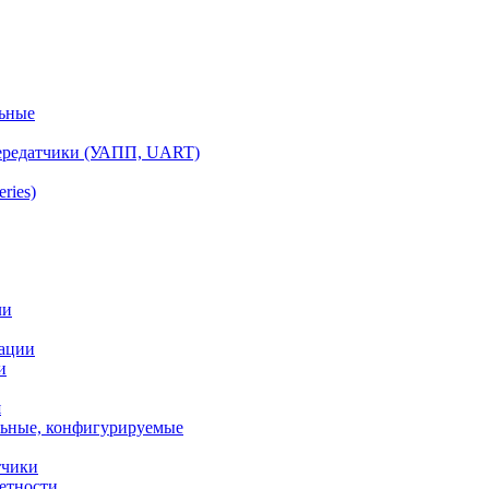
ьные
ередатчики (УАПП, UART)
ries)
ли
ации
и
я
ьные, конфигурируемые
тчики
етности