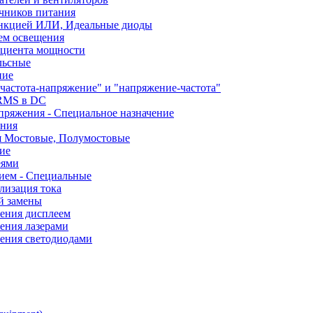
чников питания
ункцией ИЛИ, Идеальные диоды
ем освещения
ициента мощности
льсные
ние
частота-напряжение" и "напряжение-частота"
 RMS в DC
пряжения - Специальное назначение
ания
я Мостовые, Полумостовые
ие
еями
ием - Специальные
лизация тока
й замены
ления дисплеем
ения лазерами
ления светодиодами