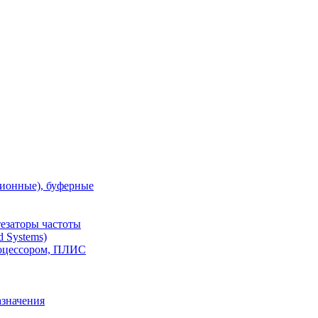
ионные), буферные
тезаторы частоты
 Systems)
роцессором, ПЛИС
азначения