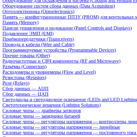
Оборудование для охлаждения и нагрева (Cooling and Heating E
Оборудование систем сбора данных (Data Acquisition)
Оптоэлектроника (Optoelectronics)
Память — конфигурационные ППЗУ (PROM) для вентильных 
Память (Memory)
Панели управления и индикации (Panel Controls and Displays)
Подавление ЭМП (EMI)
Приёмопередатчики (Transceivers)
Провода и кабели (Wire and Cable)
Программируемые устройства (Programmable Devices)
Прочие товары (Other)
Радиочастотные и СВЧ компоненты (RF and Microwave)
Разъёмы (Connectors)
Расходомеры и уровнемеры (Flow and Level)
Резисторы (Resistors)
Реле (Relays)
Сбор данных — АЦП
Сбор данных — ЦАП
Светодиоды и светодиодное освещение (LEDs and LED Lighting
Светотехнические решения (Lighting Solutions)
Силовые чипы — драйверы затворов
Силовые чипы — зарядники батарей
Силовые чипы — регуляторы напряжения — контроллеры лине
Силовые чипы — регуляторы напряжения — линейные
Силовые чипы — регуляторы напряжения — постоянного ток