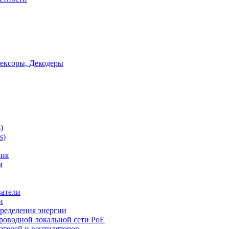
ексоры, Декодеры
)
s)
ния
м
ватели
и
ределения энергии
роводной локальной сети PoE
ателей и вентиляторов