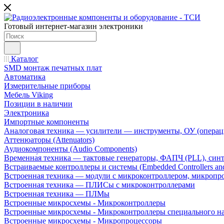
Готовый интернет-магазин электроники
Каталог
SMD монтаж печатных плат
Автоматика
Измерительные приборы
Мебель Viking
Позиции в наличии
Электроника
Импортные компоненты
Аналоговая техника — усилители — инструменты, ОУ (операц
Аттенюаторы (Attenuators)
Аудиокомпоненты (Audio Components)
Временна́я техника — тактовые генераторы, ФАПЧ (PLL), син
Встраиваемые контроллеры и системы (Embedded Controllers and
Встроенная техника — модули с микроконтроллером, микроп
Встроенная техника — ПЛИСы с микроконтроллерами
Встроенная техника — ПЛМы
Встроенные микросхемы - Микроконтроллеры
Встроенные микросхемы - Микроконтроллеры специального н
Встроенные микросхемы - Микропроцессоры