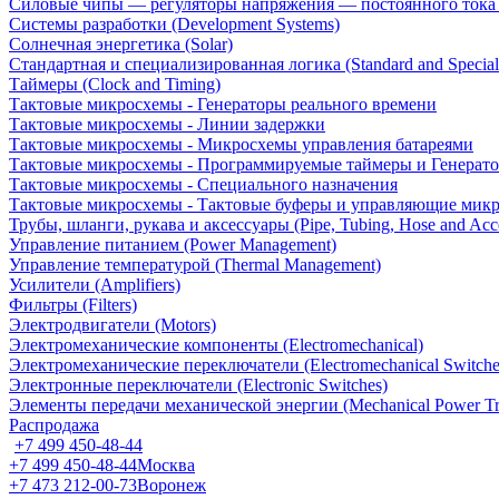
Силовые чипы — регуляторы напряжения — постоянного ток
Системы разработки (Development Systems)
Солнечная энергетика (Solar)
Стандартная и специализированная логика (Standard and Special
Таймеры (Clock and Timing)
Тактовые микросхемы - Генераторы реального времени
Тактовые микросхемы - Линии задержки
Тактовые микросхемы - Микросхемы управления батареями
Тактовые микросхемы - Программируемые таймеры и Генерат
Тактовые микросхемы - Специального назначения
Тактовые микросхемы - Тактовые буферы и управляющие мик
Трубы, шланги, рукава и аксессуары (Pipe, Tubing, Hose and Acce
Управление питанием (Power Management)
Управление температурой (Thermal Management)
Усилители (Amplifiers)
Фильтры (Filters)
Электродвигатели (Motors)
Электромеханические компоненты (Electromechanical)
Электромеханические переключатели (Electromechanical Switche
Электронные переключатели (Electronic Switches)
Элементы передачи механической энергии (Mechanical Power Tr
Распродажа
+7 499 450-48-44
+7 499 450-48-44
Москва
+7 473 212-00-73
Воронеж