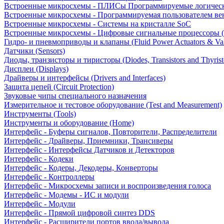
Встроенные микросхемы - ПЛИСы Программируемые логическ
Встроенные микросхемы - Программируемая пользователем в
Встроенные микросхемы - Системы на кристалле SoC
Встроенные микросхемы - Цифровые сигнальные процессоры 
Гидро- и пневмоприводы и клапаны (Fluid Power Actuators & Va
Датчики (Sensors)
Диоды, транзисторы и тиристоры (Diodes, Transistors and Thyrist
Дисплеи (Displays)
Драйверы и интерфейсы (Drivers and Interfaces)
Защита цепей (Circuit Protection)
Звуковые чипы специального назначения
Измерительное и тестовое оборудование (Test and Measurement)
Инструменты (Tools)
Инструменты и оборудование (Home)
Интерфейс - Буферы сигналов, Повторители, Распределители
Интерфейс - Драйверы, Приемники, Трансиверы
Интерфейс - Интерфейсы Датчиков и Детекторов
Интерфейс - Кодеки
Интерфейс - Кодеры, Декодеры, Конверторы
Интерфейс - Контроллеры
Интерфейс - Микросхемы записи и воспроизведения голоса
Интерфейс - Модемы - ИС и модули
Интерфейс - Модули
Интерфейс - Прямой цифровой синтез DDS
Интерфейс - Расширители портов ввода/вывода