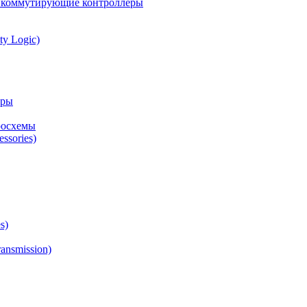
а коммутирующие контроллеры
ty Logic)
оры
росхемы
ssories)
s)
ansmission)