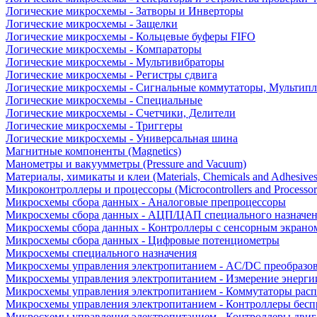
Логические микросхемы - Затворы и Инверторы
Логические микросхемы - Защелки
Логические микросхемы - Кольцевые буферы FIFO
Логические микросхемы - Компараторы
Логические микросхемы - Мультивибраторы
Логические микросхемы - Регистры сдвига
Логические микросхемы - Сигнальные коммутаторы, Мультипл
Логические микросхемы - Специальные
Логические микросхемы - Счетчики, Делители
Логические микросхемы - Триггеры
Логические микросхемы - Универсальная шина
Магнитные компоненты (Magnetics)
Манометры и вакуумметры (Pressure and Vacuum)
Материалы, химикаты и клеи (Materials, Chemicals and Adhesives
Микроконтроллеры и процессоры (Microcontrollers and Processor
Микросхемы сбора данных - Аналоговые препроцессоры
Микросхемы сбора данных - АЦП/ЦАП специального назначе
Микросхемы сбора данных - Контроллеры с сенсорным экрано
Микросхемы сбора данных - Цифровые потенциометры
Микросхемы специального назначения
Микросхемы управления электропитанием - AC/DC преобразо
Микросхемы управления электропитанием - Измерение энерги
Микросхемы управления электропитанием - Коммутаторы расп
Микросхемы управления электропитанием - Контроллеры бесп
Микросхемы управления электропитанием - Контроллеры двиг