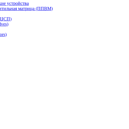
ие устройства
ентильная матрица (ППВМ)
(ЦСП)
lves)
ors)