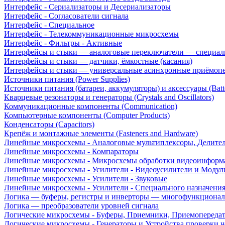
Интерфейс - Сериализаторы и Десериализаторы
Интерфейс - Согласователи сигнала
Интерфейс - Специальное
Интерфейс - Телекоммуникационные микросхемы
Интерфейс - Фильтры - Активные
Интерфейсы и стыки — аналоговые переключатели — специал
Интерфейсы и стыки — датчики, ёмкостные (касания)
Интерфейсы и стыки — универсальные асинхронные приёмоп
Источники питания (Power Supplies)
Источники питания (батареи, аккумуляторы) и аксессуары (Batte
Кварцевые резонаторы и генераторы (Crystals and Oscillators)
Коммуникационные компоненты (Communication)
Компьютерные компоненты (Computer Products)
Конденсаторы (Capacitors)
Крепёж и монтажные элементы (Fasteners and Hardware)
Линейные микросхемы - Аналоговые мультиплексоры, Делите
Линейные микросхемы - Компараторы
Линейные микросхемы - Микросхемы обработки видеоинформ
Линейные микросхемы - Усилители - Видеоусилители и Модул
Линейные микросхемы - Усилители - Звуковые
Линейные микросхемы - Усилители - Специального назначени
Логика — буферы, регистры и инверторы — многофункционал
Логика — преобразователи уровней сигнала
Логические микросхемы - Буферы, Приемники, Приемопереда
Логические микросхемы - Генераторы и Устройства проверки ч