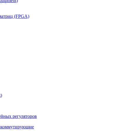
quipment)
матриц (FPGA)
)
йных регуляторов
а коммутирующие