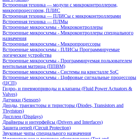
Встроенная техника — модули с микроконтроллером,
микропроцессором, ПЛИС
Встроенная техника — ПЛИСы с микроконтроллерами
Встроенная техника — ПЛМы
Встроенные микросхемы - Микроконтроллеры
Встроенные микросхемы - Микроконтроллеры специального
назначения
Встроенные микросхемы - Микропроцессоры
Встроенные микросхемы - ПЛИСы Программируемые
логические устройства
Встроенные микросхемы - Программируемая пользователем
вентильная матрица (ППВМ)
Встроенные микросхемы - Системы на кристалле SoC
Встроенные микросхемы - Цифровые сигнальные процессоры
(ЦСП)
Гидро- и пневмоприводы и клапаны (Fluid Power Actuators &
Valves)
Датчики (Sensors)
Диоды, транзисторы и тиристоры (Diodes, Transistors and
Thyristors)
Дисплеи (Displays)
Драйверы и интерфейсы (Drivers and Interfaces)
Защита цепей (Circuit Protection)
Звуковые чипы специального назначения
Измерительное и тестовое оборудование (Test and