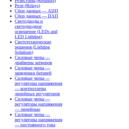
Резисторы (Resistors)
Реле (Relays)
Сбор данных — АЦП
Сбор данных — ЦАП
Светодиоды и
светодиодное
освещение (LEDs and
LED Lighting)
Светотехнические
решения (Lighting
Solutions)
Силовые чипы —
драйверы затворов
Силовые чипы —
зарядники батарей
Силовые чипы —
регуляторы напряжения
— контроллеры
линейных регуляторов
Силовые чипы —
регуляторы напряжения
— линейные
Силовые чипы —
регуляторы напряжения
— постоянного тока