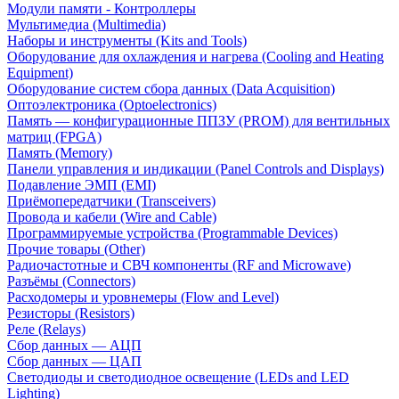
Модули памяти - Контроллеры
Мультимедиа (Multimedia)
Наборы и инструменты (Kits and Tools)
Оборудование для охлаждения и нагрева (Cooling and Heating
Equipment)
Оборудование систем сбора данных (Data Acquisition)
Оптоэлектроника (Optoelectronics)
Память — конфигурационные ППЗУ (PROM) для вентильных
матриц (FPGA)
Память (Memory)
Панели управления и индикации (Panel Controls and Displays)
Подавление ЭМП (EMI)
Приёмопередатчики (Transceivers)
Провода и кабели (Wire and Cable)
Программируемые устройства (Programmable Devices)
Прочие товары (Other)
Радиочастотные и СВЧ компоненты (RF and Microwave)
Разъёмы (Connectors)
Расходомеры и уровнемеры (Flow and Level)
Резисторы (Resistors)
Реле (Relays)
Сбор данных — АЦП
Сбор данных — ЦАП
Светодиоды и светодиодное освещение (LEDs and LED
Lighting)