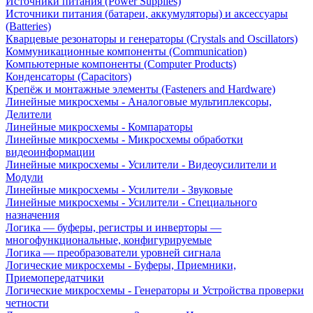
Источники питания (Power Supplies)
Источники питания (батареи, аккумуляторы) и аксессуары
(Batteries)
Кварцевые резонаторы и генераторы (Crystals and Oscillators)
Коммуникационные компоненты (Communication)
Компьютерные компоненты (Computer Products)
Конденсаторы (Capacitors)
Крепёж и монтажные элементы (Fasteners and Hardware)
Линейные микросхемы - Аналоговые мультиплексоры,
Делители
Линейные микросхемы - Компараторы
Линейные микросхемы - Микросхемы обработки
видеоинформации
Линейные микросхемы - Усилители - Видеоусилители и
Модули
Линейные микросхемы - Усилители - Звуковые
Линейные микросхемы - Усилители - Специального
назначения
Логика — буферы, регистры и инверторы —
многофункциональные, конфигурируемые
Логика — преобразователи уровней сигнала
Логические микросхемы - Буферы, Приемники,
Приемопередатчики
Логические микросхемы - Генераторы и Устройства проверки
четности