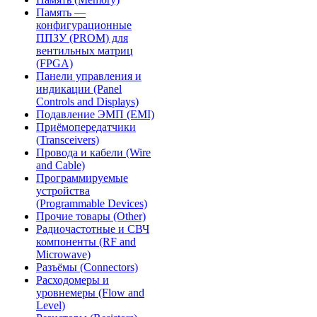
Память —
конфигурационные
ППЗУ (PROM) для
вентильных матриц
(FPGA)
Панели управления и
индикации (Panel
Controls and Displays)
Подавление ЭМП (EMI)
Приёмопередатчики
(Transceivers)
Провода и кабели (Wire
and Cable)
Программируемые
устройства
(Programmable Devices)
Прочие товары (Other)
Радиочастотные и СВЧ
компоненты (RF and
Microwave)
Разъёмы (Connectors)
Расходомеры и
уровнемеры (Flow and
Level)