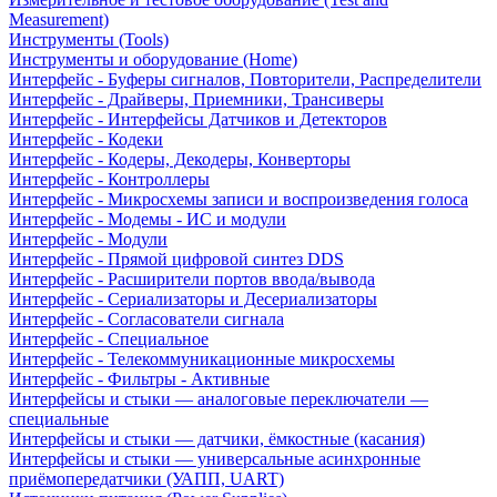
Measurement)
Инструменты (Tools)
Инструменты и оборудование (Home)
Интерфейс - Буферы сигналов, Повторители, Распределители
Интерфейс - Драйверы, Приемники, Трансиверы
Интерфейс - Интерфейсы Датчиков и Детекторов
Интерфейс - Кодеки
Интерфейс - Кодеры, Декодеры, Конверторы
Интерфейс - Контроллеры
Интерфейс - Микросхемы записи и воспроизведения голоса
Интерфейс - Модемы - ИС и модули
Интерфейс - Модули
Интерфейс - Прямой цифровой синтез DDS
Интерфейс - Расширители портов ввода/вывода
Интерфейс - Сериализаторы и Десериализаторы
Интерфейс - Согласователи сигнала
Интерфейс - Специальное
Интерфейс - Телекоммуникационные микросхемы
Интерфейс - Фильтры - Активные
Интерфейсы и стыки — аналоговые переключатели —
специальные
Интерфейсы и стыки — датчики, ёмкостные (касания)
Интерфейсы и стыки — универсальные асинхронные
приёмопередатчики (УАПП, UART)