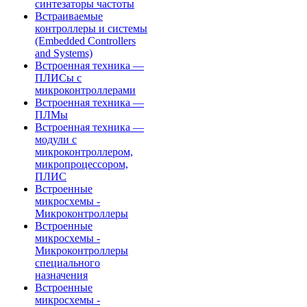
синтезаторы частоты
Встраиваемые
контроллеры и системы
(Embedded Controllers
and Systems)
Встроенная техника —
ПЛИСы с
микроконтроллерами
Встроенная техника —
ПЛМы
Встроенная техника —
модули с
микроконтроллером,
микропроцессором,
ПЛИС
Встроенные
микросхемы -
Микроконтроллеры
Встроенные
микросхемы -
Микроконтроллеры
специального
назначения
Встроенные
микросхемы -