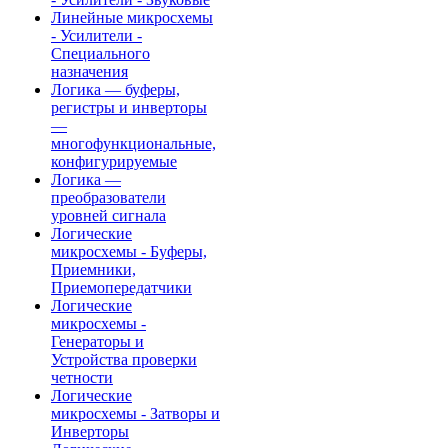
Линейные микросхемы
- Усилители -
Специального
назначения
Логика — буферы,
регистры и инверторы
—
многофункциональные,
конфигурируемые
Логика —
преобразователи
уровней сигнала
Логические
микросхемы - Буферы,
Приемники,
Приемопередатчики
Логические
микросхемы -
Генераторы и
Устройства проверки
четности
Логические
микросхемы - Затворы и
Инверторы