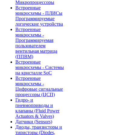
Микропроцессоры
Встроенные
микросхемы - ПЛИСы
Программируемые
логические устройства
Встроенные
микросхемы -
Программируемая
пользователем
вентильная матрица
(ППВМ)
Встроенные
микросхемы - Системы
на кристалле SoC
Встроенные
микросхемы -
Цифровые сигнальные
процессоры (ЦСП)
Гидро- и
пневмоприводы и
клапаны (Fluid Power
Actuators & Valves)
Датчики (Sensors)
Диоды, транзисторы и
тиристоры (Diodes,