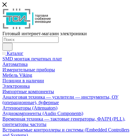
Готовый интернет-магазин электроники
Каталог
SMD монтаж печатных плат
Автоматика
Измерительные приборы
Мебель Viking
Позиции в наличии
Электроника
Импортные компоненты
Аналоговая техника — усилители — инструменты, ОУ
(операционные), буферные
Аттенюаторы (Attenuators)
Аудиокомпоненты (Audio Components)
Временна́я техника — тактовые генераторы, ФАПЧ (PLL),
синтезаторы частоты
Встраиваемые контроллеры и системы (Embedded Controllers
and Systems)