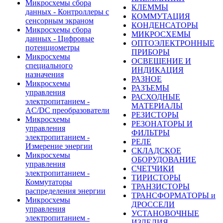
Микросхемы сбора
КЛЕММЫ
данных - Контроллеры с
КОММУТАЦИЯ
сенсорным экраном
КОНДЕНСАТОРЫ
Микросхемы сбора
МИКРОСХЕМЫ
данных - Цифровые
ОПТОЭЛЕКТРОННЫЕ
потенциометры
ПРИБОРЫ
Микросхемы
ОСВЕЩЕНИЕ И
специального
ИНДИКАЦИЯ
назначения
РАЗНОЕ
Микросхемы
РАЗЪЕМЫ
управления
РАСХОДНЫЕ
электропитанием -
МАТЕРИАЛЫ
AC/DC преобразователи
РЕЗИСТОРЫ
Микросхемы
РЕЗОНАТОРЫ И
управления
ФИЛЬТРЫ
электропитанием -
РЕЛЕ
Измерение энергии
СКЛАДСКОЕ
Микросхемы
ОБОРУДОВАНИЕ
управления
СЧЕТЧИКИ
электропитанием -
ТИРИСТОРЫ
Коммутаторы
ТРАНЗИСТОРЫ
распределения энергии
ТРАНСФОРМАТОРЫ и
Микросхемы
ДРОССЕЛИ
управления
УСТАНОВОЧНЫЕ
электропитанием -
ИЗДЕЛИЯ