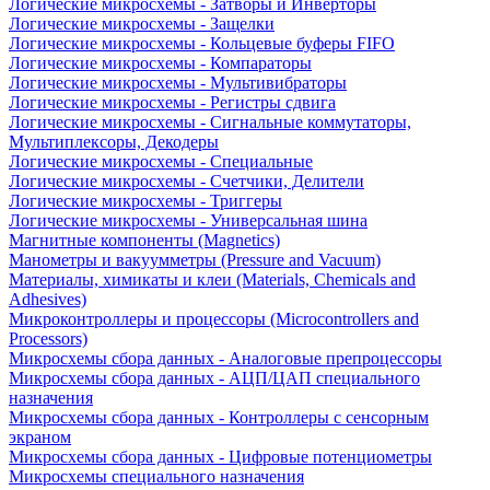
Логические микросхемы - Затворы и Инверторы
Логические микросхемы - Защелки
Логические микросхемы - Кольцевые буферы FIFO
Логические микросхемы - Компараторы
Логические микросхемы - Мультивибраторы
Логические микросхемы - Регистры сдвига
Логические микросхемы - Сигнальные коммутаторы,
Мультиплексоры, Декодеры
Логические микросхемы - Специальные
Логические микросхемы - Счетчики, Делители
Логические микросхемы - Триггеры
Логические микросхемы - Универсальная шина
Магнитные компоненты (Magnetics)
Манометры и вакуумметры (Pressure and Vacuum)
Материалы, химикаты и клеи (Materials, Chemicals and
Adhesives)
Микроконтроллеры и процессоры (Microcontrollers and
Processors)
Микросхемы сбора данных - Аналоговые препроцессоры
Микросхемы сбора данных - АЦП/ЦАП специального
назначения
Микросхемы сбора данных - Контроллеры с сенсорным
экраном
Микросхемы сбора данных - Цифровые потенциометры
Микросхемы специального назначения