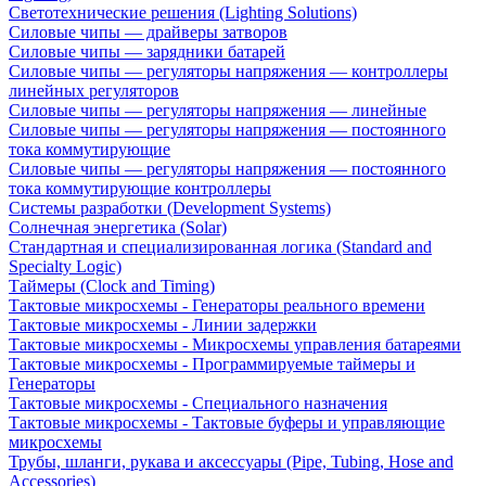
Светотехнические решения (Lighting Solutions)
Силовые чипы — драйверы затворов
Силовые чипы — зарядники батарей
Силовые чипы — регуляторы напряжения — контроллеры
линейных регуляторов
Силовые чипы — регуляторы напряжения — линейные
Силовые чипы — регуляторы напряжения — постоянного
тока коммутирующие
Силовые чипы — регуляторы напряжения — постоянного
тока коммутирующие контроллеры
Системы разработки (Development Systems)
Солнечная энергетика (Solar)
Стандартная и специализированная логика (Standard and
Specialty Logic)
Таймеры (Clock and Timing)
Тактовые микросхемы - Генераторы реального времени
Тактовые микросхемы - Линии задержки
Тактовые микросхемы - Микросхемы управления батареями
Тактовые микросхемы - Программируемые таймеры и
Генераторы
Тактовые микросхемы - Специального назначения
Тактовые микросхемы - Тактовые буферы и управляющие
микросхемы
Трубы, шланги, рукава и аксессуары (Pipe, Tubing, Hose and
Accessories)