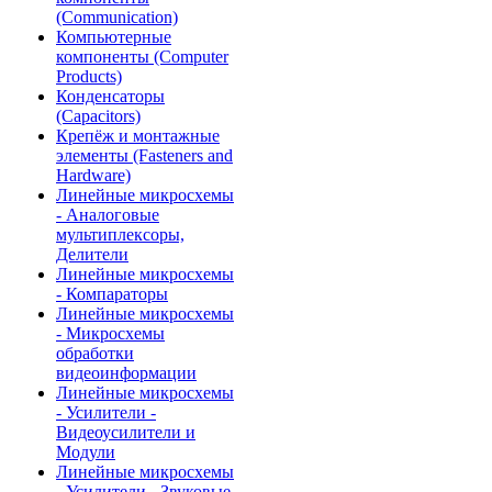
(Communication)
Компьютерные
компоненты (Computer
Products)
Конденсаторы
(Capacitors)
Крепёж и монтажные
элементы (Fasteners and
Hardware)
Линейные микросхемы
- Аналоговые
мультиплексоры,
Делители
Линейные микросхемы
- Компараторы
Линейные микросхемы
- Микросхемы
обработки
видеоинформации
Линейные микросхемы
- Усилители -
Видеоусилители и
Модули
Линейные микросхемы
- Усилители - Звуковые