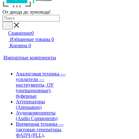
От диода до лунохода!
Сравнение
0
Избранные товары
0
Корзина
0
Импортные компоненты
Аналоговая техника —
усилители —
инструменты, ОУ
(операционные),
буферные
Аттенюаторы
(Attenuators)
Аудиокомпоненты
(Audio Components)
Временна́я техника —
тактовые генераторы,
ФАПЧ (PLL),