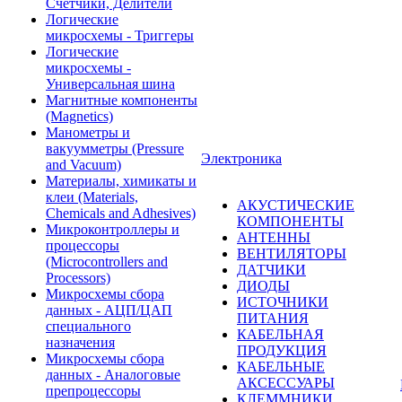
Счетчики, Делители
Логические
микросхемы - Триггеры
Логические
микросхемы -
Универсальная шина
Магнитные компоненты
(Magnetics)
Манометры и
вакуумметры (Pressure
Электроника
and Vacuum)
Материалы, химикаты и
клеи (Materials,
АКУСТИЧЕСКИЕ
Chemicals and Adhesives)
КОМПОНЕНТЫ
Микроконтроллеры и
АНТЕННЫ
процессоры
ВЕНТИЛЯТОРЫ
(Microcontrollers and
ДАТЧИКИ
Processors)
ДИОДЫ
Микросхемы сбора
ИСТОЧНИКИ
данных - АЦП/ЦАП
ПИТАНИЯ
специального
КАБЕЛЬНАЯ
назначения
ПРОДУКЦИЯ
Микросхемы сбора
КАБЕЛЬНЫЕ
данных - Аналоговые
АКСЕССУАРЫ
препроцессоры
КЛЕММНИКИ