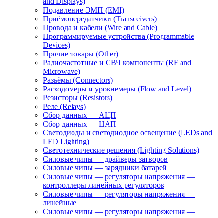
and Displays)
Подавление ЭМП (EMI)
Приёмопередатчики (Transceivers)
Провода и кабели (Wire and Cable)
Программируемые устройства (Programmable
Devices)
Прочие товары (Other)
Радиочастотные и СВЧ компоненты (RF and
Microwave)
Разъёмы (Connectors)
Расходомеры и уровнемеры (Flow and Level)
Резисторы (Resistors)
Реле (Relays)
Сбор данных — АЦП
Сбор данных — ЦАП
Светодиоды и светодиодное освещение (LEDs and
LED Lighting)
Светотехнические решения (Lighting Solutions)
Силовые чипы — драйверы затворов
Силовые чипы — зарядники батарей
Силовые чипы — регуляторы напряжения —
контроллеры линейных регуляторов
Силовые чипы — регуляторы напряжения —
линейные
Силовые чипы — регуляторы напряжения —