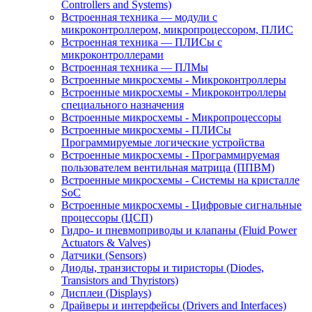
Controllers and Systems)
Встроенная техника — модули с
микроконтроллером, микропроцессором, ПЛИС
Встроенная техника — ПЛИСы с
микроконтроллерами
Встроенная техника — ПЛМы
Встроенные микросхемы - Микроконтроллеры
Встроенные микросхемы - Микроконтроллеры
специального назначения
Встроенные микросхемы - Микропроцессоры
Встроенные микросхемы - ПЛИСы
Программируемые логические устройства
Встроенные микросхемы - Программируемая
пользователем вентильная матрица (ППВМ)
Встроенные микросхемы - Системы на кристалле
SoC
Встроенные микросхемы - Цифровые сигнальные
процессоры (ЦСП)
Гидро- и пневмоприводы и клапаны (Fluid Power
Actuators & Valves)
Датчики (Sensors)
Диоды, транзисторы и тиристоры (Diodes,
Transistors and Thyristors)
Дисплеи (Displays)
Драйверы и интерфейсы (Drivers and Interfaces)