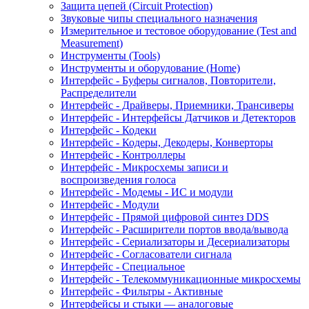
Защита цепей (Circuit Protection)
Звуковые чипы специального назначения
Измерительное и тестовое оборудование (Test and
Measurement)
Инструменты (Tools)
Инструменты и оборудование (Home)
Интерфейс - Буферы сигналов, Повторители,
Распределители
Интерфейс - Драйверы, Приемники, Трансиверы
Интерфейс - Интерфейсы Датчиков и Детекторов
Интерфейс - Кодеки
Интерфейс - Кодеры, Декодеры, Конверторы
Интерфейс - Контроллеры
Интерфейс - Микросхемы записи и
воспроизведения голоса
Интерфейс - Модемы - ИС и модули
Интерфейс - Модули
Интерфейс - Прямой цифровой синтез DDS
Интерфейс - Расширители портов ввода/вывода
Интерфейс - Сериализаторы и Десериализаторы
Интерфейс - Согласователи сигнала
Интерфейс - Специальное
Интерфейс - Телекоммуникационные микросхемы
Интерфейс - Фильтры - Активные
Интерфейсы и стыки — аналоговые