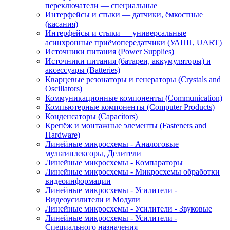
переключатели — специальные
Интерфейсы и стыки — датчики, ёмкостные
(касания)
Интерфейсы и стыки — универсальные
асинхронные приёмопередатчики (УАПП, UART)
Источники питания (Power Supplies)
Источники питания (батареи, аккумуляторы) и
аксессуары (Batteries)
Кварцевые резонаторы и генераторы (Crystals and
Oscillators)
Коммуникационные компоненты (Communication)
Компьютерные компоненты (Computer Products)
Конденсаторы (Capacitors)
Крепёж и монтажные элементы (Fasteners and
Hardware)
Линейные микросхемы - Аналоговые
мультиплексоры, Делители
Линейные микросхемы - Компараторы
Линейные микросхемы - Микросхемы обработки
видеоинформации
Линейные микросхемы - Усилители -
Видеоусилители и Модули
Линейные микросхемы - Усилители - Звуковые
Линейные микросхемы - Усилители -
Специального назначения