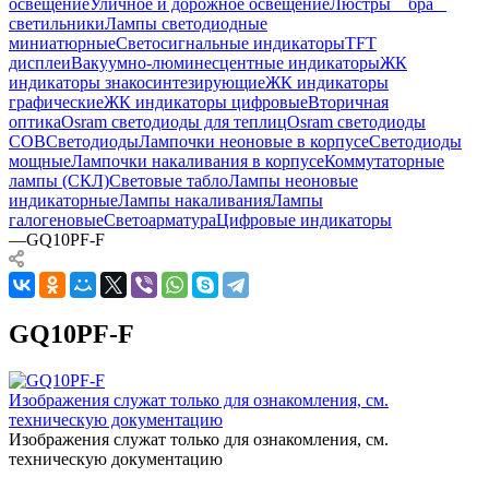
освещение
Уличное и дорожное освещение
Люстры _ бра _
светильники
Лампы светодиодные
миниатюрные
Светосигнальные индикаторы
TFT
дисплеи
Вакуумно-люминесцентные индикаторы
ЖК
индикаторы знакосинтезирующие
ЖК индикаторы
графические
ЖК индикаторы цифровые
Вторичная
оптика
Osram светодиоды для теплиц
Osram светодиоды
COB
Светодиоды
Лампочки неоновые в корпусе
Светодиоды
мощные
Лампочки накаливания в корпусе
Коммутаторные
лампы (СКЛ)
Световые табло
Лампы неоновые
индикаторные
Лампы накаливания
Лампы
галогеновые
Светоарматура
Цифровые индикаторы
—
GQ10PF-F
GQ10PF-F
Изображения служат только для ознакомления, см.
техническую документацию
Изображения служат только для ознакомления, см.
техническую документацию