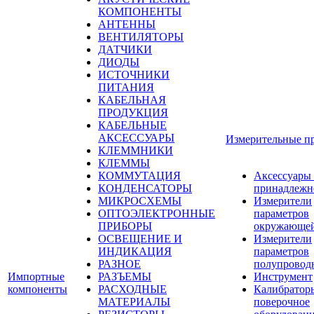
КОМПОНЕНТЫ
АНТЕННЫ
ВЕНТИЛЯТОРЫ
ДАТЧИКИ
ДИОДЫ
ИСТОЧНИКИ
ПИТАНИЯ
КАБЕЛЬНАЯ
ПРОДУКЦИЯ
КАБЕЛЬНЫЕ
АКСЕССУАРЫ
Измерительные п
КЛЕММНИКИ
КЛЕММЫ
КОММУТАЦИЯ
Аксессуары
КОНДЕНСАТОРЫ
принадлежн
МИКРОСХЕМЫ
Измерители
ОПТОЭЛЕКТРОННЫЕ
параметров
ПРИБОРЫ
окружающей
ОСВЕЩЕНИЕ И
Измерители
ИНДИКАЦИЯ
параметров
РАЗНОЕ
полупровод
Импортные
РАЗЪЕМЫ
Инструмент
компоненты
РАСХОДНЫЕ
Калибратор
МАТЕРИАЛЫ
поверочное