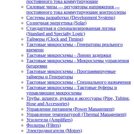
постоянного тока коммутирующие
Силовые чипы — регуляторы напряжения —
постоянного тока коммутирующие контроллеры
Системы разработки (Development Systems)
Солнечная энергетика (Solar)
Стандартная и специализированная логика
(Standard and Specialty Logic)
Таймеры (Clock and Timing)
Тактовые микросхемы - Генераторы реального
времени
Тактовые микросхемы - Линии задержки
Тактовые микросхемы - Микросхемы управления
батареями
Тактовые микросхемы - Программируемые
таймеры и Генераторы
Тактовые микросхемы - Специального назначения
Тактовые микросхемы - Тактовые буферы и
управляющие микросхемы
Трубы, шланги, рукава и аксессуары (Pipe, Tubing,
Hose and Accessories)
Управление питанием (Power Management)
Управление температурой (Thermal Management)
Усилители (Amplifiers)
Фильтры (Filters)
Электродвигатели (Motors)