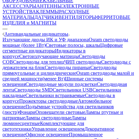
ОБОРУДОВАНИЕ
КАБЕЛЬНЫЕ
АКСЕССУАРЫ
АНТЕННЫ
ЭЛЕКТРОННЫЕ
УСТРОЙСТВА
КЛЕММЫ
РАСХОДНЫЕ
МАТЕРИАЛЫ
ДАТЧИКИ
ВЕНТИЛЯТОРЫ
ФЕРРИТОВЫЕ
ИЗДЕЛИЯ и МАГНИТЫ
—
Антивандальные индикаторы
Излучающие диоды ИК и УФ диапазона
Osram светодиоды
мощные (более 1Вт)
Световые полосы, шкалы
Цифровые
сегментные индикаторы
Индикаторы в
корпусе
Светоизлучающие матрицы
Светодиоды
COB
Светодиоды для теплиц
ЧИП светодиоды
Светодиоды с
держателем на блок
Светодиоды пираньи
Светодиоды
прямоугольные и цилиндрические
Osram светодиоды малой и
средней мощности(менее Вт)
Шинные системы
освещения
Светодиодные модули подсветки
Светодиодная
лента
Светодиоды SMD
Светильники USB
Светильники
накладные
Светильники встраиваемые
Светодиоды в
корпусе
Прожекторы светодиодные
Автомобильное
освещение
Подъёмные устройства для светильников
(люстр)
Фонари
Оповещатели световые
Лампы ртутные и
натриевые
Лампы светодиодные
Лампы
люминесцентные
Комплектующие для
светотехники
Управление освещением
Декоративное
освещение
Офисное освещение
Промышленное