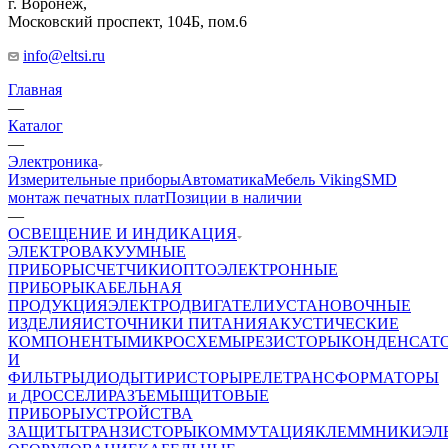
г. Воронеж,
​Московский проспект, 104Б, пом.6
info@eltsi.ru
Главная
—
Каталог
—
Электроника
Измерительные приборы
Автоматика
Мебель Viking
SMD
монтаж печатных плат
Позиции в наличии
—
ОСВЕЩЕНИЕ И ИНДИКАЦИЯ
ЭЛЕКТРОВАКУУМНЫЕ
ПРИБОРЫ
СЧЕТЧИКИ
ОПТОЭЛЕКТРОННЫЕ
ПРИБОРЫ
КАБЕЛЬНАЯ
ПРОДУКЦИЯ
ЭЛЕКТРОДВИГАТЕЛИ
УСТАНОВОЧНЫЕ
ИЗДЕЛИЯ
ИСТОЧНИКИ ПИТАНИЯ
АКУСТИЧЕСКИЕ
КОМПОНЕНТЫ
МИКРОСХЕМЫ
РЕЗИСТОРЫ
КОНДЕНСАТ
И
ФИЛЬТРЫ
ДИОДЫ
ТИРИСТОРЫ
РЕЛЕ
ТРАНСФОРМАТОРЫ
и ДРОССЕЛИ
РАЗЪЕМЫ
ЩИТОВЫЕ
ПРИБОРЫ
УСТРОЙСТВА
ЗАЩИТЫ
ТРАНЗИСТОРЫ
КОММУТАЦИЯ
КЛЕММНИКИ
ЭЛ