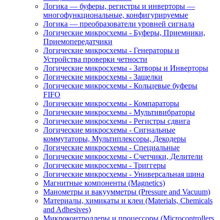
Логика — буферы, регистры и инверторы —
многофункциональные, конфигурируемые
Логика — преобразователи уровней сигнала
Логические микросхемы - Буферы, Приемники,
Приемопередатчики
Логические микросхемы - Генераторы и
Устройства проверки четности
Логические микросхемы - Затворы и Инверторы
Логические микросхемы - Защелки
Логические микросхемы - Кольцевые буферы
FIFO
Логические микросхемы - Компараторы
Логические микросхемы - Мультивибраторы
Логические микросхемы - Регистры сдвига
Логические микросхемы - Сигнальные
коммутаторы, Мультиплексоры, Декодеры
Логические микросхемы - Специальные
Логические микросхемы - Счетчики, Делители
Логические микросхемы - Триггеры
Логические микросхемы - Универсальная шина
Магнитные компоненты (Magnetics)
Манометры и вакуумметры (Pressure and Vacuum)
Материалы, химикаты и клеи (Materials, Chemicals
and Adhesives)
Микроконтроллеры и процессоры (Microcontrollers