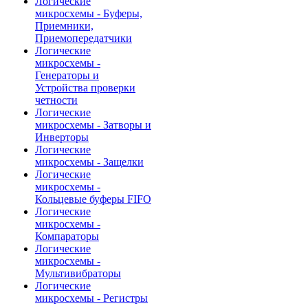
Логические
микросхемы - Буферы,
Приемники,
Приемопередатчики
Логические
микросхемы -
Генераторы и
Устройства проверки
четности
Логические
микросхемы - Затворы и
Инверторы
Логические
микросхемы - Защелки
Логические
микросхемы -
Кольцевые буферы FIFO
Логические
микросхемы -
Компараторы
Логические
микросхемы -
Мультивибраторы
Логические
микросхемы - Регистры