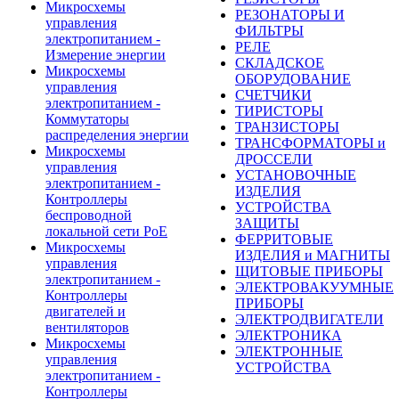
Микросхемы
РЕЗОНАТОРЫ И
управления
ФИЛЬТРЫ
электропитанием -
РЕЛЕ
Измерение энергии
СКЛАДСКОЕ
Микросхемы
ОБОРУДОВАНИЕ
управления
СЧЕТЧИКИ
электропитанием -
ТИРИСТОРЫ
Коммутаторы
ТРАНЗИСТОРЫ
распределения энергии
ТРАНСФОРМАТОРЫ и
Микросхемы
ДРОССЕЛИ
управления
УСТАНОВОЧНЫЕ
электропитанием -
ИЗДЕЛИЯ
Контроллеры
УСТРОЙСТВА
беспроводной
ЗАЩИТЫ
локальной сети PoE
ФЕРРИТОВЫЕ
Микросхемы
ИЗДЕЛИЯ и МАГНИТЫ
управления
ЩИТОВЫЕ ПРИБОРЫ
электропитанием -
ЭЛЕКТРОВАКУУМНЫЕ
Контроллеры
ПРИБОРЫ
двигателей и
ЭЛЕКТРОДВИГАТЕЛИ
вентиляторов
ЭЛЕКТРОНИКА
Микросхемы
ЭЛЕКТРОННЫЕ
управления
УСТРОЙСТВА
электропитанием -
Контроллеры