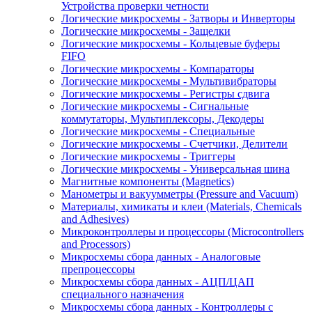
Устройства проверки четности
Логические микросхемы - Затворы и Инверторы
Логические микросхемы - Защелки
Логические микросхемы - Кольцевые буферы
FIFO
Логические микросхемы - Компараторы
Логические микросхемы - Мультивибраторы
Логические микросхемы - Регистры сдвига
Логические микросхемы - Сигнальные
коммутаторы, Мультиплексоры, Декодеры
Логические микросхемы - Специальные
Логические микросхемы - Счетчики, Делители
Логические микросхемы - Триггеры
Логические микросхемы - Универсальная шина
Магнитные компоненты (Magnetics)
Манометры и вакуумметры (Pressure and Vacuum)
Материалы, химикаты и клеи (Materials, Chemicals
and Adhesives)
Микроконтроллеры и процессоры (Microcontrollers
and Processors)
Микросхемы сбора данных - Аналоговые
препроцессоры
Микросхемы сбора данных - АЦП/ЦАП
специального назначения
Микросхемы сбора данных - Контроллеры с