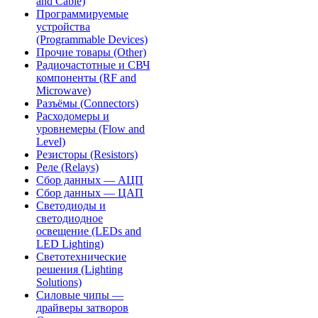
and Cable)
Программируемые
устройства
(Programmable Devices)
Прочие товары (Other)
Радиочастотные и СВЧ
компоненты (RF and
Microwave)
Разъёмы (Connectors)
Расходомеры и
уровнемеры (Flow and
Level)
Резисторы (Resistors)
Реле (Relays)
Сбор данных — АЦП
Сбор данных — ЦАП
Светодиоды и
светодиодное
освещение (LEDs and
LED Lighting)
Светотехнические
решения (Lighting
Solutions)
Силовые чипы —
драйверы затворов