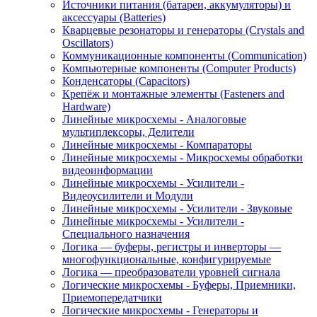
Источники питания (батареи, аккумуляторы) и
аксессуары (Batteries)
Кварцевые резонаторы и генераторы (Crystals and
Oscillators)
Коммуникационные компоненты (Communication)
Компьютерные компоненты (Computer Products)
Конденсаторы (Capacitors)
Крепёж и монтажные элементы (Fasteners and
Hardware)
Линейные микросхемы - Аналоговые
мультиплексоры, Делители
Линейные микросхемы - Компараторы
Линейные микросхемы - Микросхемы обработки
видеоинформации
Линейные микросхемы - Усилители -
Видеоусилители и Модули
Линейные микросхемы - Усилители - Звуковые
Линейные микросхемы - Усилители -
Специального назначения
Логика — буферы, регистры и инверторы —
многофункциональные, конфигурируемые
Логика — преобразователи уровней сигнала
Логические микросхемы - Буферы, Приемники,
Приемопередатчики
Логические микросхемы - Генераторы и