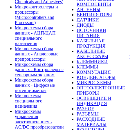
Chemicals and Adhesives)
КОМПОНЕНТЫ
Микроконтроллеры и
АНТЕННЫ
процессоры
ВЕНТИЛЯТОРЫ
(Microcontrollers and
ДАТЧИКИ
Processors)
ДИОДЫ
Микросхемы сбора
ИСТОЧНИКИ
данных - АЦП/ЦАП
ПИТАНИЯ
специального
КАБЕЛЬНАЯ
назначения
ПРОДУКЦИЯ
Микросхемы сбора
КАБЕЛЬНЫЕ
данных - Аналоговые
АКСЕССУАРЫ
препроцессоры
КЛЕММНИКИ
Микросхемы сбора
КЛЕММЫ
данных - Контроллеры с
КОММУТАЦИЯ
сенсорным экраном
КОНДЕНСАТОРЫ
Микросхемы сбора
МИКРОСХЕМЫ
данных - Цифровые
ОПТОЭЛЕКТРОННЫЕ
потенциометры
ПРИБОРЫ
Микросхемы
ОСВЕЩЕНИЕ И
специального
ИНДИКАЦИЯ
назначения
РАЗНОЕ
Микросхемы
РАЗЪЕМЫ
управления
РАСХОДНЫЕ
электропитанием -
МАТЕРИАЛЫ
AC/DC преобразователи
РЕЗИСТОРЫ