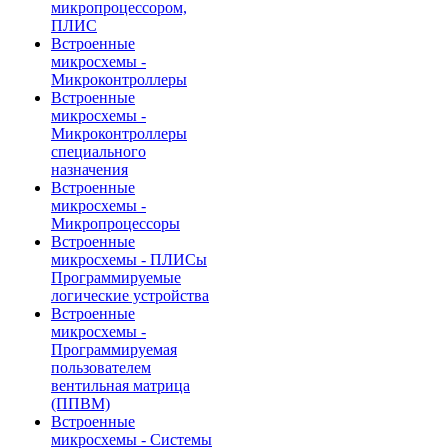
микропроцессором,
ПЛИС
Встроенные
микросхемы -
Микроконтроллеры
Встроенные
микросхемы -
Микроконтроллеры
специального
назначения
Встроенные
микросхемы -
Микропроцессоры
Встроенные
микросхемы - ПЛИСы
Программируемые
логические устройства
Встроенные
микросхемы -
Программируемая
пользователем
вентильная матрица
(ППВМ)
Встроенные
микросхемы - Системы