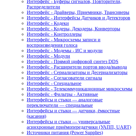
Интерфейс - Буферы сигналов, Повторители,
Распределители
Интерфейс - Драйверы, Приемники, Трансиверы
Интерфейс - Интерфейсы Датчиков и Детекторов
Интерфейс - Кодеки
Интерфейс - Кодеры, Декодеры, Конверторы
Интерфейс - Контроллеры
Интерфейс - Микросхемы записи и
воспроизведения голоса
Интерфейс - Модемы - ИС и модули
Интерфейс - Модули
Интерфейс - Прямой цифровой синтез DDS
Интерфейс - Расширители портов ввода/вывода
Интерфейс - Сериализаторы и Десериализаторы
Интерфейс - Согласователи сигнала
Интерфейс - Специальное
Интерфейс - Телекоммуникационные микросхемы
Интерфейс - Фильтры - Активные
Интерфейсы и стыки — аналоговые
переключатели — специальные
Интерфейсы и стыки — датчики, ёмкостные
(касания)
Интерфейсы и стыки — универсальные
асинхронные приёмопередатчики (УАПП, UART)
Источники питания (Power Supplies)