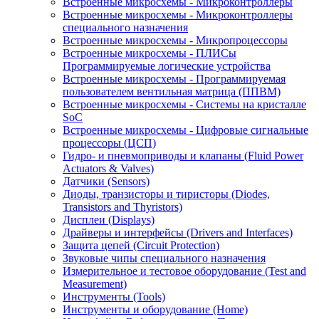
Встроенные микросхемы - Микроконтроллеры
Встроенные микросхемы - Микроконтроллеры
специального назначения
Встроенные микросхемы - Микропроцессоры
Встроенные микросхемы - ПЛИСы
Программируемые логические устройства
Встроенные микросхемы - Программируемая
пользователем вентильная матрица (ППВМ)
Встроенные микросхемы - Системы на кристалле
SoC
Встроенные микросхемы - Цифровые сигнальные
процессоры (ЦСП)
Гидро- и пневмоприводы и клапаны (Fluid Power
Actuators & Valves)
Датчики (Sensors)
Диоды, транзисторы и тиристоры (Diodes,
Transistors and Thyristors)
Дисплеи (Displays)
Драйверы и интерфейсы (Drivers and Interfaces)
Защита цепей (Circuit Protection)
Звуковые чипы специального назначения
Измерительное и тестовое оборудование (Test and
Measurement)
Инструменты (Tools)
Инструменты и оборудование (Home)