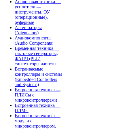
Аналоговая техника —
усилители —
инструменты, ОУ
(операционные),
буферные
Аттенюаторы
(Attenuators)
Аудиокомпоненты
(Audio Components)
Временна́я техника —
тактовые генераторы,
ФАПЧ (PLL),
синтезаторы частоты
Встраиваемые
контроллеры и системы
(Embedded Controllers
and Systems)
Встроенная техника —
ПЛИСы с
микроконтроллерами
Встроенная техника —
ПЛМы
Встроенная техника —
модули с
микроконтроллером,