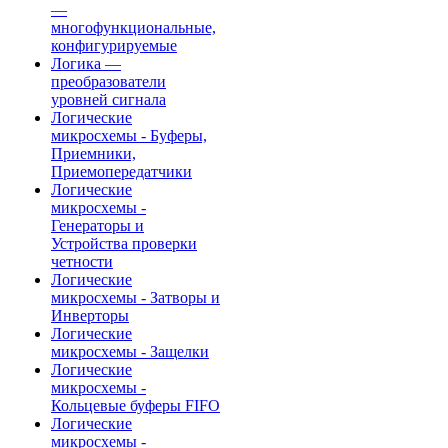
—
многофункциональные,
конфигурируемые
Логика —
преобразователи
уровней сигнала
Логические
микросхемы - Буферы,
Приемники,
Приемопередатчики
Логические
микросхемы -
Генераторы и
Устройства проверки
четности
Логические
микросхемы - Затворы и
Инверторы
Логические
микросхемы - Защелки
Логические
микросхемы -
Кольцевые буферы FIFO
Логические
микросхемы -