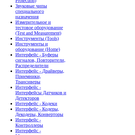
Protection)
Звуковые чипы
специального
назначения
Измерительное и
тестовое оборудование
(Test and Measurement)
Инструменты (Tools)
Инструменты и
оборудование (Home)
Интерфейс - Буферы
сигналов, Повторители,
Распределители
Интерфейс - Драйверы,
Приемники,
Трансиверы
Интерфейс -
Интерфейсы Датчиков и
Детекторов
Интерфейс - Кодеки
Интерфейс - Кодеры,
Декодеры, Конверторы
Интерфейс -
Контроллеры
Интерфейс -