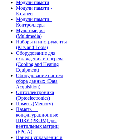
Модули памяти
Модули памяти -
Батареи
Модули памяти -
Контроллеры
Мультимедиа
(Multimedia)
Наборы и инструменты
(Kits and Tools)
Оборудование для
охлаждения и нагрева
(Cooling and Heating
Equipment)
Оборудование систем
сбора данных (Data
Acquisition)
Оптоэлектроника
(Optoelectronics)
Память (Memory)
Память —
конфигурационные
ППЗУ (PROM) для
вентильных матриц
(FPGA)
Панели управления и