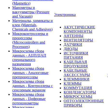
(Magnetics)
Манометры и
вакуумметры (Pressure
Электроника
and Vacuum)
Материалы, химикаты и
клеи (Materials,
АКУСТИЧЕСКИЕ
Chemicals and Adhesives)
КОМПОНЕНТЫ
Микроконтроллеры и
АНТЕННЫ
процессоры
ВЕНТИЛЯТОРЫ
(Microcontrollers and
ДАТЧИКИ
Processors)
ДИОДЫ
Микросхемы сбора
ИСТОЧНИКИ
данных - АЦП/ЦАП
ПИТАНИЯ
специального
КАБЕЛЬНАЯ
назначения
ПРОДУКЦИЯ
Микросхемы сбора
КАБЕЛЬНЫЕ
данных - Аналоговые
АКСЕССУАРЫ
препроцессоры
КЛЕММНИКИ
Микросхемы сбора
КЛЕММЫ
данных - Контроллеры с
КОММУТАЦИЯ
сенсорным экраном
КОНДЕНСАТОРЫ
Микросхемы сбора
МИКРОСХЕМЫ
данных - Цифровые
ОПТОЭЛЕКТРОННЫЕ
потенциометры
ПРИБОРЫ
Микросхемы