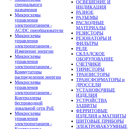
ОСВЕЩЕНИЕ И
специального
ИНДИКАЦИЯ
назначения
РАЗНОЕ
Микросхемы
РАЗЪЕМЫ
управления
РАСХОДНЫЕ
электропитанием -
МАТЕРИАЛЫ
AC/DC преобразователи
РЕЗИСТОРЫ
Микросхемы
РЕЗОНАТОРЫ И
управления
ФИЛЬТРЫ
электропитанием -
РЕЛЕ
Измерение энергии
СКЛАДСКОЕ
Микросхемы
ОБОРУДОВАНИЕ
управления
СЧЕТЧИКИ
электропитанием -
ТИРИСТОРЫ
Коммутаторы
ТРАНЗИСТОРЫ
распределения энергии
ТРАНСФОРМАТОРЫ и
Микросхемы
ДРОССЕЛИ
управления
УСТАНОВОЧНЫЕ
электропитанием -
ИЗДЕЛИЯ
Контроллеры
УСТРОЙСТВА
беспроводной
ЗАЩИТЫ
локальной сети PoE
ФЕРРИТОВЫЕ
Микросхемы
ИЗДЕЛИЯ и МАГНИТЫ
управления
ЩИТОВЫЕ ПРИБОРЫ
электропитанием -
ЭЛЕКТРОВАКУУМНЫЕ
Контроллеры