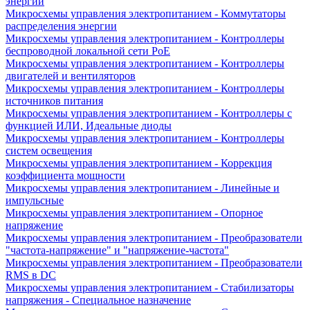
энергии
Микросхемы управления электропитанием - Коммутаторы
распределения энергии
Микросхемы управления электропитанием - Контроллеры
беспроводной локальной сети PoE
Микросхемы управления электропитанием - Контроллеры
двигателей и вентиляторов
Микросхемы управления электропитанием - Контроллеры
источников питания
Микросхемы управления электропитанием - Контроллеры с
функцией ИЛИ, Идеальные диоды
Микросхемы управления электропитанием - Контроллеры
систем освещения
Микросхемы управления электропитанием - Коррекция
коэффициента мощности
Микросхемы управления электропитанием - Линейные и
импульсные
Микросхемы управления электропитанием - Опорное
напряжение
Микросхемы управления электропитанием - Преобразователи
"частота-напряжение" и "напряжение-частота"
Микросхемы управления электропитанием - Преобразователи
RMS в DC
Микросхемы управления электропитанием - Стабилизаторы
напряжения - Специальное назначение