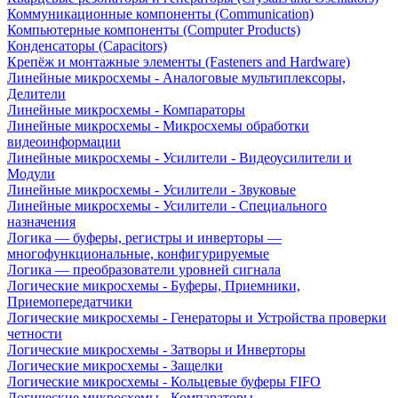
Коммуникационные компоненты (Communication)
Компьютерные компоненты (Computer Products)
Конденсаторы (Capacitors)
Крепёж и монтажные элементы (Fasteners and Hardware)
Линейные микросхемы - Аналоговые мультиплексоры,
Делители
Линейные микросхемы - Компараторы
Линейные микросхемы - Микросхемы обработки
видеоинформации
Линейные микросхемы - Усилители - Видеоусилители и
Модули
Линейные микросхемы - Усилители - Звуковые
Линейные микросхемы - Усилители - Специального
назначения
Логика — буферы, регистры и инверторы —
многофункциональные, конфигурируемые
Логика — преобразователи уровней сигнала
Логические микросхемы - Буферы, Приемники,
Приемопередатчики
Логические микросхемы - Генераторы и Устройства проверки
четности
Логические микросхемы - Затворы и Инверторы
Логические микросхемы - Защелки
Логические микросхемы - Кольцевые буферы FIFO
Логические микросхемы - Компараторы