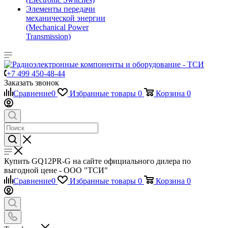
Элементы передачи
механической энергии
(Mechanical Power
Transmission)
+7 499 450-48-44
Заказать звонок
Сравнение
0
Избранные товары
0
Корзина
0
Купить GQ12PR-G на сайте официального дилера по
выгодной цене - ООО "ТСИ"
Сравнение
0
Избранные товары
0
Корзина
0