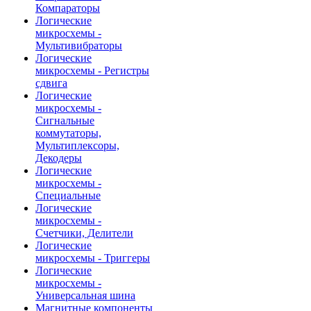
Компараторы
Логические
микросхемы -
Мультивибраторы
Логические
микросхемы - Регистры
сдвига
Логические
микросхемы -
Сигнальные
коммутаторы,
Мультиплексоры,
Декодеры
Логические
микросхемы -
Специальные
Логические
микросхемы -
Счетчики, Делители
Логические
микросхемы - Триггеры
Логические
микросхемы -
Универсальная шина
Магнитные компоненты