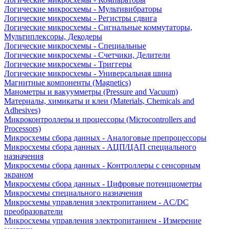
Логические микросхемы - Мультивибраторы
Логические микросхемы - Регистры сдвига
Логические микросхемы - Сигнальные коммутаторы,
Мультиплексоры, Декодеры
Логические микросхемы - Специальные
Логические микросхемы - Счетчики, Делители
Логические микросхемы - Триггеры
Логические микросхемы - Универсальная шина
Магнитные компоненты (Magnetics)
Манометры и вакуумметры (Pressure and Vacuum)
Материалы, химикаты и клеи (Materials, Chemicals and
Adhesives)
Микроконтроллеры и процессоры (Microcontrollers and
Processors)
Микросхемы сбора данных - Аналоговые препроцессоры
Микросхемы сбора данных - АЦП/ЦАП специального
назначения
Микросхемы сбора данных - Контроллеры с сенсорным
экраном
Микросхемы сбора данных - Цифровые потенциометры
Микросхемы специального назначения
Микросхемы управления электропитанием - AC/DC
преобразователи
Микросхемы управления электропитанием - Измерение