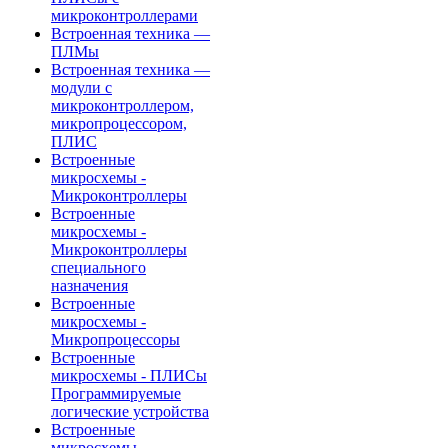
микроконтроллерами
Встроенная техника —
ПЛМы
Встроенная техника —
модули с
микроконтроллером,
микропроцессором,
ПЛИС
Встроенные
микросхемы -
Микроконтроллеры
Встроенные
микросхемы -
Микроконтроллеры
специального
назначения
Встроенные
микросхемы -
Микропроцессоры
Встроенные
микросхемы - ПЛИСы
Программируемые
логические устройства
Встроенные
микросхемы -