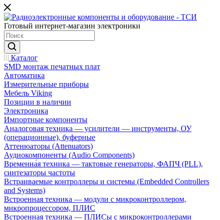
Готовый интернет-магазин электроники
Каталог
SMD монтаж печатных плат
Автоматика
Измерительные приборы
Мебель Viking
Позиции в наличии
Электроника
Импортные компоненты
Аналоговая техника — усилители — инструменты, ОУ
(операционные), буферные
Аттенюаторы (Attenuators)
Аудиокомпоненты (Audio Components)
Временна́я техника — тактовые генераторы, ФАПЧ (PLL),
синтезаторы частоты
Встраиваемые контроллеры и системы (Embedded Controllers
and Systems)
Встроенная техника — модули с микроконтроллером,
микропроцессором, ПЛИС
Встроенная техника — ПЛИСы с микроконтроллерами