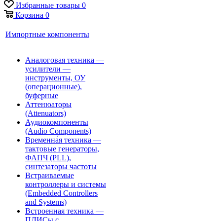
Избранные товары
0
Корзина
0
Импортные компоненты
Аналоговая техника —
усилители —
инструменты, ОУ
(операционные),
буферные
Аттенюаторы
(Attenuators)
Аудиокомпоненты
(Audio Components)
Временна́я техника —
тактовые генераторы,
ФАПЧ (PLL),
синтезаторы частоты
Встраиваемые
контроллеры и системы
(Embedded Controllers
and Systems)
Встроенная техника —
ПЛИСы с