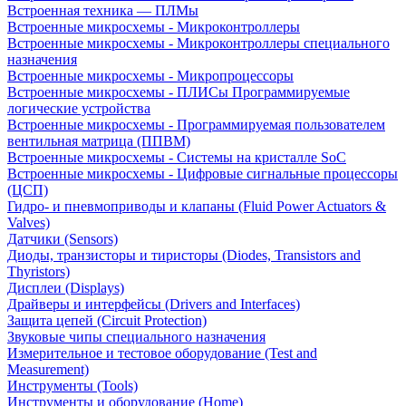
Встроенная техника — ПЛМы
Встроенные микросхемы - Микроконтроллеры
Встроенные микросхемы - Микроконтроллеры специального
назначения
Встроенные микросхемы - Микропроцессоры
Встроенные микросхемы - ПЛИСы Программируемые
логические устройства
Встроенные микросхемы - Программируемая пользователем
вентильная матрица (ППВМ)
Встроенные микросхемы - Системы на кристалле SoC
Встроенные микросхемы - Цифровые сигнальные процессоры
(ЦСП)
Гидро- и пневмоприводы и клапаны (Fluid Power Actuators &
Valves)
Датчики (Sensors)
Диоды, транзисторы и тиристоры (Diodes, Transistors and
Thyristors)
Дисплеи (Displays)
Драйверы и интерфейсы (Drivers and Interfaces)
Защита цепей (Circuit Protection)
Звуковые чипы специального назначения
Измерительное и тестовое оборудование (Test and
Measurement)
Инструменты (Tools)
Инструменты и оборудование (Home)