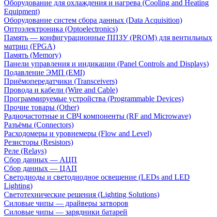
Оборудование для охлаждения и нагрева (Cooling and Heating
Equipment)
Оборудование систем сбора данных (Data Acquisition)
Оптоэлектроника (Optoelectronics)
Память — конфигурационные ППЗУ (PROM) для вентильных
матриц (FPGA)
Память (Memory)
Панели управления и индикации (Panel Controls and Displays)
Подавление ЭМП (EMI)
Приёмопередатчики (Transceivers)
Провода и кабели (Wire and Cable)
Программируемые устройства (Programmable Devices)
Прочие товары (Other)
Радиочастотные и СВЧ компоненты (RF and Microwave)
Разъёмы (Connectors)
Расходомеры и уровнемеры (Flow and Level)
Резисторы (Resistors)
Реле (Relays)
Сбор данных — АЦП
Сбор данных — ЦАП
Светодиоды и светодиодное освещение (LEDs and LED
Lighting)
Светотехнические решения (Lighting Solutions)
Силовые чипы — драйверы затворов
Силовые чипы — зарядники батарей