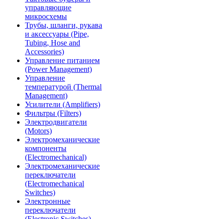
управляющие
микросхемы
Трубы, шланги, рукава
и аксессуары (Pipe,
Tubing, Hose and
Accessories)
Управление питанием
(Power Management)
Управление
температурой (Thermal
Management)
Усилители (Amplifiers)
Фильтры (Filters)
Электродвигатели
(Motors)
Электромеханические
компоненты
(Electromechanical)
Электромеханические
переключатели
(Electromechanical
Switches)
Электронные
переключатели
(Electronic Switches)