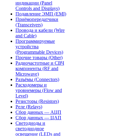
индикации (Panel
Controls and Displays)
Подавление ЭМП (EMI)
Приёмопередатчики
(Transceivers)
Провода и кабели (Wire
and Cable)
Программируемые
устройства
(Programmable Devices)
Прочие товары (Other)
Радиочастотные и СВЧ
компоненты (RF and
Microwave)
Разъёмы (Connectors)
Расходомеры и
уровнемеры (Flow and
Level)
Резисторы (Resistors)
Реле (Relays)
Сбор данных — АЦП
Сбор данных — ЦАП
Светодиоды и
светодиодное
освещение (LEDs and