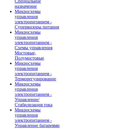
Специальное
назначение
Микросхемы
управления
электропитанием -
Супервизоры питания
Микросхемы
управления
электропитанием -
Схемы управления
Мостовые,
Полумостовые
Микросхемы
управления
электропитанием -
Терморегулирование
Микросхемы
управления
электропитанием -
Управление/
Стабилизация тока
Микросхемы
управления
электропитанием -
Управление батареями