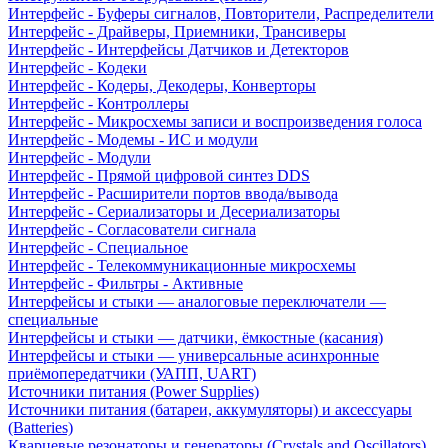
Интерфейс - Буферы сигналов, Повторители, Распределители
Интерфейс - Драйверы, Приемники, Трансиверы
Интерфейс - Интерфейсы Датчиков и Детекторов
Интерфейс - Кодеки
Интерфейс - Кодеры, Декодеры, Конверторы
Интерфейс - Контроллеры
Интерфейс - Микросхемы записи и воспроизведения голоса
Интерфейс - Модемы - ИС и модули
Интерфейс - Модули
Интерфейс - Прямой цифровой синтез DDS
Интерфейс - Расширители портов ввода/вывода
Интерфейс - Сериализаторы и Десериализаторы
Интерфейс - Согласователи сигнала
Интерфейс - Специальное
Интерфейс - Телекоммуникационные микросхемы
Интерфейс - Фильтры - Активные
Интерфейсы и стыки — аналоговые переключатели —
специальные
Интерфейсы и стыки — датчики, ёмкостные (касания)
Интерфейсы и стыки — универсальные асинхронные
приёмопередатчики (УАПП, UART)
Источники питания (Power Supplies)
Источники питания (батареи, аккумуляторы) и аксессуары
(Batteries)
Кварцевые резонаторы и генераторы (Crystals and Oscillators)