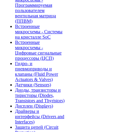
Программируемая
пользователем
вентильная матрица
(ППВМ)
Встроенные
микросхемы - Системы
на кристалле SoC
Встроенные
микросхемы -
Цифровые сигнальные
процессоры (ЦСП)
Гидро- и
пневмоприводы и
клапаны (Fluid Power
Actuators & Valves)
Датчики (Sensors)
Диоды, транзисторы и
тиристоры (Diodes,
Transistors and Thyristors)
Дисплеи (Displays)
Драйверы и
интерфейсы (Drivers and
Interfaces)
Защита цепей (Circuit