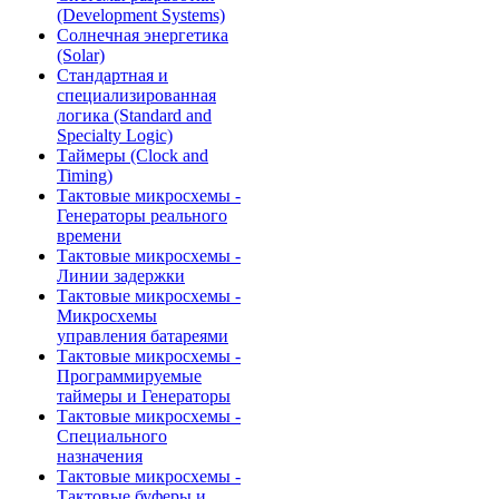
(Development Systems)
Солнечная энергетика
(Solar)
Стандартная и
специализированная
логика (Standard and
Specialty Logic)
Таймеры (Clock and
Timing)
Тактовые микросхемы -
Генераторы реального
времени
Тактовые микросхемы -
Линии задержки
Тактовые микросхемы -
Микросхемы
управления батареями
Тактовые микросхемы -
Программируемые
таймеры и Генераторы
Тактовые микросхемы -
Специального
назначения
Тактовые микросхемы -
Тактовые буферы и