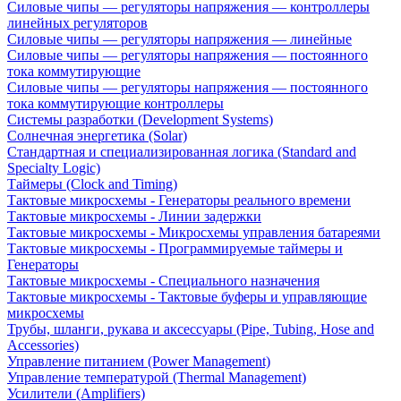
Силовые чипы — регуляторы напряжения — контроллеры
линейных регуляторов
Силовые чипы — регуляторы напряжения — линейные
Силовые чипы — регуляторы напряжения — постоянного
тока коммутирующие
Силовые чипы — регуляторы напряжения — постоянного
тока коммутирующие контроллеры
Системы разработки (Development Systems)
Солнечная энергетика (Solar)
Стандартная и специализированная логика (Standard and
Specialty Logic)
Таймеры (Clock and Timing)
Тактовые микросхемы - Генераторы реального времени
Тактовые микросхемы - Линии задержки
Тактовые микросхемы - Микросхемы управления батареями
Тактовые микросхемы - Программируемые таймеры и
Генераторы
Тактовые микросхемы - Специального назначения
Тактовые микросхемы - Тактовые буферы и управляющие
микросхемы
Трубы, шланги, рукава и аксессуары (Pipe, Tubing, Hose and
Accessories)
Управление питанием (Power Management)
Управление температурой (Thermal Management)
Усилители (Amplifiers)