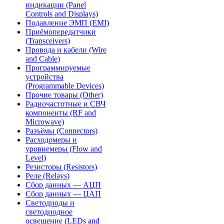
индикации (Panel
Controls and Displays)
Подавление ЭМП (EMI)
Приёмопередатчики
(Transceivers)
Провода и кабели (Wire
and Cable)
Программируемые
устройства
(Programmable Devices)
Прочие товары (Other)
Радиочастотные и СВЧ
компоненты (RF and
Microwave)
Разъёмы (Connectors)
Расходомеры и
уровнемеры (Flow and
Level)
Резисторы (Resistors)
Реле (Relays)
Сбор данных — АЦП
Сбор данных — ЦАП
Светодиоды и
светодиодное
освещение (LEDs and