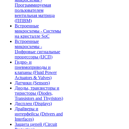
Программируемая
пользователем
вентильная матрица
(ППВМ)
Встроенные
микросхемы - Системы
на кристалле SoC
Встроенные
микросхемы -
Цифровые сигнальные
процессоры (ЦСП)
Гидро- и
пневмоприводы и
клапаны (Fluid Power
Actuators & Valves)
Датчики (Sensors)
Диоды, транзисторы и
тиристоры (Diodes,
Transistors and Thyristors)
Дисплеи (Displays)
Драйверы и
интерфейсы (Drivers and
Interfaces)
Защита цепей (Circuit