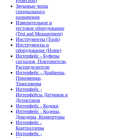
Protection)
Звуковые чипы
специального
назначения
Измерительное и
тестовое оборудование
(Test and Measurement)
Инструменты (Tools)
Инструменты и
оборудование (Home)
Интерфейс - Буферы
сигналов, Повторители,
Распределители
Интерфейс - Драйверы,
Приемники,
Трансиверы
Интерфейс -
Интерфейсы Датчиков и
Детекторов
Интерфейс - Кодеки
Интерфейс - Кодеры,
Декодеры, Конверторы
Интерфейс -
Контроллеры
Интерфейс -