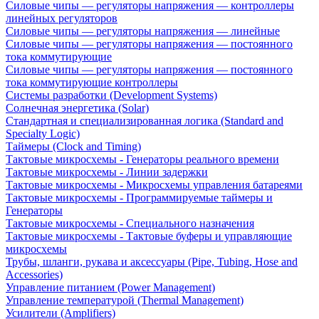
Силовые чипы — регуляторы напряжения — контроллеры
линейных регуляторов
Силовые чипы — регуляторы напряжения — линейные
Силовые чипы — регуляторы напряжения — постоянного
тока коммутирующие
Силовые чипы — регуляторы напряжения — постоянного
тока коммутирующие контроллеры
Системы разработки (Development Systems)
Солнечная энергетика (Solar)
Стандартная и специализированная логика (Standard and
Specialty Logic)
Таймеры (Clock and Timing)
Тактовые микросхемы - Генераторы реального времени
Тактовые микросхемы - Линии задержки
Тактовые микросхемы - Микросхемы управления батареями
Тактовые микросхемы - Программируемые таймеры и
Генераторы
Тактовые микросхемы - Специального назначения
Тактовые микросхемы - Тактовые буферы и управляющие
микросхемы
Трубы, шланги, рукава и аксессуары (Pipe, Tubing, Hose and
Accessories)
Управление питанием (Power Management)
Управление температурой (Thermal Management)
Усилители (Amplifiers)