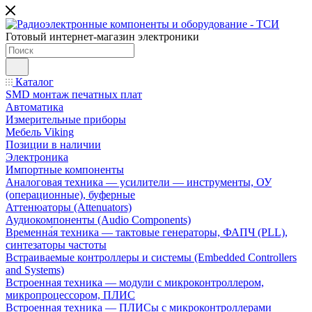
Готовый интернет-магазин электроники
Каталог
SMD монтаж печатных плат
Автоматика
Измерительные приборы
Мебель Viking
Позиции в наличии
Электроника
Импортные компоненты
Аналоговая техника — усилители — инструменты, ОУ
(операционные), буферные
Аттенюаторы (Attenuators)
Аудиокомпоненты (Audio Components)
Временна́я техника — тактовые генераторы, ФАПЧ (PLL),
синтезаторы частоты
Встраиваемые контроллеры и системы (Embedded Controllers
and Systems)
Встроенная техника — модули с микроконтроллером,
микропроцессором, ПЛИС
Встроенная техника — ПЛИСы с микроконтроллерами