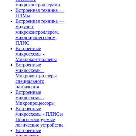
микроконтроллерами
Встроенная техника —
ПЛМы
Встроенная техника —
модули с
микроконтроллером,
микропроцессором,
ПЛИС
Встроенные
микросхемы -
Микроконтроллеры
Встроенные
микросхемы -
Микроконтроллеры
специального
назначения
Встроенные
микросхемы -
Микропроцессоры
Встроенные
микросхемы - ПЛИСы
Программируемые
логические устройства
Встроенные
микросхемы -