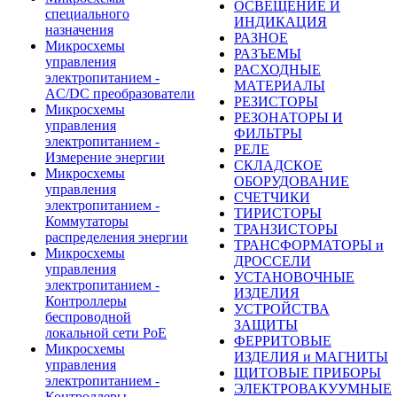
ОСВЕЩЕНИЕ И
специального
ИНДИКАЦИЯ
назначения
РАЗНОЕ
Микросхемы
РАЗЪЕМЫ
управления
РАСХОДНЫЕ
электропитанием -
МАТЕРИАЛЫ
AC/DC преобразователи
РЕЗИСТОРЫ
Микросхемы
РЕЗОНАТОРЫ И
управления
ФИЛЬТРЫ
электропитанием -
РЕЛЕ
Измерение энергии
СКЛАДСКОЕ
Микросхемы
ОБОРУДОВАНИЕ
управления
СЧЕТЧИКИ
электропитанием -
ТИРИСТОРЫ
Коммутаторы
ТРАНЗИСТОРЫ
распределения энергии
ТРАНСФОРМАТОРЫ и
Микросхемы
ДРОССЕЛИ
управления
УСТАНОВОЧНЫЕ
электропитанием -
ИЗДЕЛИЯ
Контроллеры
УСТРОЙСТВА
беспроводной
ЗАЩИТЫ
локальной сети PoE
ФЕРРИТОВЫЕ
Микросхемы
ИЗДЕЛИЯ и МАГНИТЫ
управления
ЩИТОВЫЕ ПРИБОРЫ
электропитанием -
ЭЛЕКТРОВАКУУМНЫЕ
Контроллеры