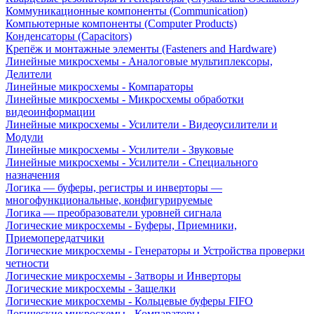
Коммуникационные компоненты (Communication)
Компьютерные компоненты (Computer Products)
Конденсаторы (Capacitors)
Крепёж и монтажные элементы (Fasteners and Hardware)
Линейные микросхемы - Аналоговые мультиплексоры,
Делители
Линейные микросхемы - Компараторы
Линейные микросхемы - Микросхемы обработки
видеоинформации
Линейные микросхемы - Усилители - Видеоусилители и
Модули
Линейные микросхемы - Усилители - Звуковые
Линейные микросхемы - Усилители - Специального
назначения
Логика — буферы, регистры и инверторы —
многофункциональные, конфигурируемые
Логика — преобразователи уровней сигнала
Логические микросхемы - Буферы, Приемники,
Приемопередатчики
Логические микросхемы - Генераторы и Устройства проверки
четности
Логические микросхемы - Затворы и Инверторы
Логические микросхемы - Защелки
Логические микросхемы - Кольцевые буферы FIFO
Логические микросхемы - Компараторы