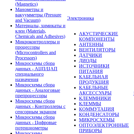
(Magnetics)
Манометры и
вакуумметры (Pressure
Электроника
and Vacuum)
Материалы, химикаты и
клеи (Materials,
АКУСТИЧЕСКИЕ
Chemicals and Adhesives)
КОМПОНЕНТЫ
Микроконтроллеры и
АНТЕННЫ
процессоры
ВЕНТИЛЯТОРЫ
(Microcontrollers and
ДАТЧИКИ
Processors)
ДИОДЫ
Микросхемы сбора
ИСТОЧНИКИ
данных - АЦП/ЦАП
ПИТАНИЯ
специального
КАБЕЛЬНАЯ
назначения
ПРОДУКЦИЯ
Микросхемы сбора
КАБЕЛЬНЫЕ
данных - Аналоговые
АКСЕССУАРЫ
препроцессоры
КЛЕММНИКИ
Микросхемы сбора
КЛЕММЫ
данных - Контроллеры с
КОММУТАЦИЯ
сенсорным экраном
КОНДЕНСАТОРЫ
Микросхемы сбора
МИКРОСХЕМЫ
данных - Цифровые
ОПТОЭЛЕКТРОННЫЕ
потенциометры
ПРИБОРЫ
Микросхемы