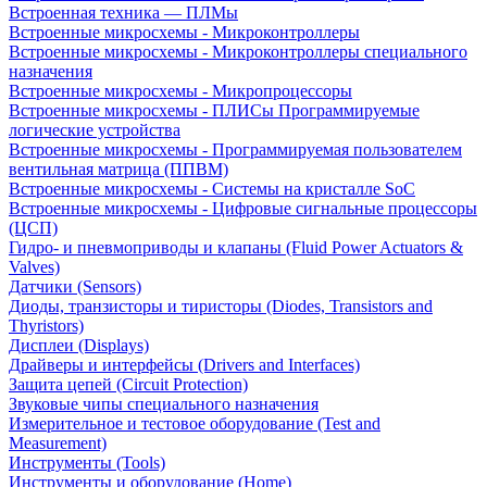
Встроенная техника — ПЛМы
Встроенные микросхемы - Микроконтроллеры
Встроенные микросхемы - Микроконтроллеры специального
назначения
Встроенные микросхемы - Микропроцессоры
Встроенные микросхемы - ПЛИСы Программируемые
логические устройства
Встроенные микросхемы - Программируемая пользователем
вентильная матрица (ППВМ)
Встроенные микросхемы - Системы на кристалле SoC
Встроенные микросхемы - Цифровые сигнальные процессоры
(ЦСП)
Гидро- и пневмоприводы и клапаны (Fluid Power Actuators &
Valves)
Датчики (Sensors)
Диоды, транзисторы и тиристоры (Diodes, Transistors and
Thyristors)
Дисплеи (Displays)
Драйверы и интерфейсы (Drivers and Interfaces)
Защита цепей (Circuit Protection)
Звуковые чипы специального назначения
Измерительное и тестовое оборудование (Test and
Measurement)
Инструменты (Tools)
Инструменты и оборудование (Home)