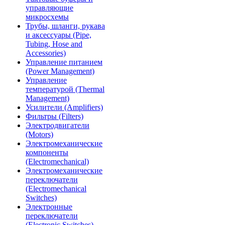
управляющие
микросхемы
Трубы, шланги, рукава
и аксессуары (Pipe,
Tubing, Hose and
Accessories)
Управление питанием
(Power Management)
Управление
температурой (Thermal
Management)
Усилители (Amplifiers)
Фильтры (Filters)
Электродвигатели
(Motors)
Электромеханические
компоненты
(Electromechanical)
Электромеханические
переключатели
(Electromechanical
Switches)
Электронные
переключатели
(Electronic Switches)