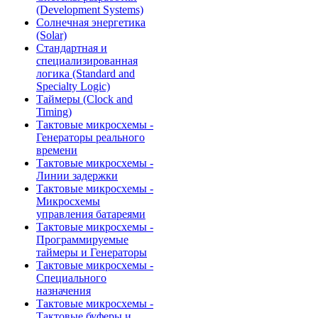
(Development Systems)
Солнечная энергетика
(Solar)
Стандартная и
специализированная
логика (Standard and
Specialty Logic)
Таймеры (Clock and
Timing)
Тактовые микросхемы -
Генераторы реального
времени
Тактовые микросхемы -
Линии задержки
Тактовые микросхемы -
Микросхемы
управления батареями
Тактовые микросхемы -
Программируемые
таймеры и Генераторы
Тактовые микросхемы -
Специального
назначения
Тактовые микросхемы -
Тактовые буферы и