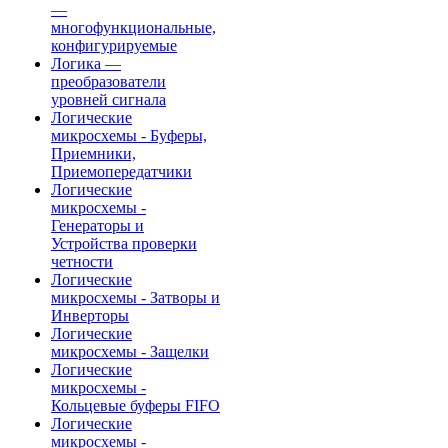
—
многофункциональные,
конфигурируемые
Логика —
преобразователи
уровней сигнала
Логические
микросхемы - Буферы,
Приемники,
Приемопередатчики
Логические
микросхемы -
Генераторы и
Устройства проверки
четности
Логические
микросхемы - Затворы и
Инверторы
Логические
микросхемы - Защелки
Логические
микросхемы -
Кольцевые буферы FIFO
Логические
микросхемы -