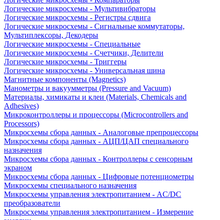
Логические микросхемы - Мультивибраторы
Логические микросхемы - Регистры сдвига
Логические микросхемы - Сигнальные коммутаторы,
Мультиплексоры, Декодеры
Логические микросхемы - Специальные
Логические микросхемы - Счетчики, Делители
Логические микросхемы - Триггеры
Логические микросхемы - Универсальная шина
Магнитные компоненты (Magnetics)
Манометры и вакуумметры (Pressure and Vacuum)
Материалы, химикаты и клеи (Materials, Chemicals and
Adhesives)
Микроконтроллеры и процессоры (Microcontrollers and
Processors)
Микросхемы сбора данных - Аналоговые препроцессоры
Микросхемы сбора данных - АЦП/ЦАП специального
назначения
Микросхемы сбора данных - Контроллеры с сенсорным
экраном
Микросхемы сбора данных - Цифровые потенциометры
Микросхемы специального назначения
Микросхемы управления электропитанием - AC/DC
преобразователи
Микросхемы управления электропитанием - Измерение