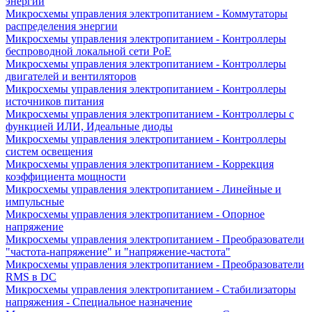
энергии
Микросхемы управления электропитанием - Коммутаторы
распределения энергии
Микросхемы управления электропитанием - Контроллеры
беспроводной локальной сети PoE
Микросхемы управления электропитанием - Контроллеры
двигателей и вентиляторов
Микросхемы управления электропитанием - Контроллеры
источников питания
Микросхемы управления электропитанием - Контроллеры с
функцией ИЛИ, Идеальные диоды
Микросхемы управления электропитанием - Контроллеры
систем освещения
Микросхемы управления электропитанием - Коррекция
коэффициента мощности
Микросхемы управления электропитанием - Линейные и
импульсные
Микросхемы управления электропитанием - Опорное
напряжение
Микросхемы управления электропитанием - Преобразователи
"частота-напряжение" и "напряжение-частота"
Микросхемы управления электропитанием - Преобразователи
RMS в DC
Микросхемы управления электропитанием - Стабилизаторы
напряжения - Специальное назначение