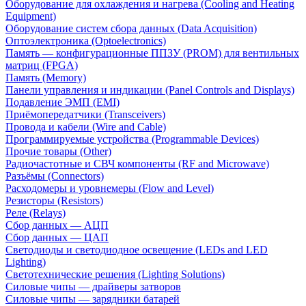
Оборудование для охлаждения и нагрева (Cooling and Heating
Equipment)
Оборудование систем сбора данных (Data Acquisition)
Оптоэлектроника (Optoelectronics)
Память — конфигурационные ППЗУ (PROM) для вентильных
матриц (FPGA)
Память (Memory)
Панели управления и индикации (Panel Controls and Displays)
Подавление ЭМП (EMI)
Приёмопередатчики (Transceivers)
Провода и кабели (Wire and Cable)
Программируемые устройства (Programmable Devices)
Прочие товары (Other)
Радиочастотные и СВЧ компоненты (RF and Microwave)
Разъёмы (Connectors)
Расходомеры и уровнемеры (Flow and Level)
Резисторы (Resistors)
Реле (Relays)
Сбор данных — АЦП
Сбор данных — ЦАП
Светодиоды и светодиодное освещение (LEDs and LED
Lighting)
Светотехнические решения (Lighting Solutions)
Силовые чипы — драйверы затворов
Силовые чипы — зарядники батарей