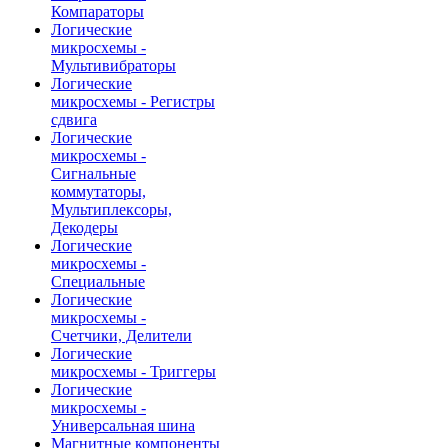
Компараторы
Логические
микросхемы -
Мультивибраторы
Логические
микросхемы - Регистры
сдвига
Логические
микросхемы -
Сигнальные
коммутаторы,
Мультиплексоры,
Декодеры
Логические
микросхемы -
Специальные
Логические
микросхемы -
Счетчики, Делители
Логические
микросхемы - Триггеры
Логические
микросхемы -
Универсальная шина
Магнитные компоненты