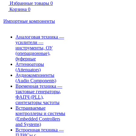
Избранные товары
0
Корзина
0
Импортные компоненты
Аналоговая техника —
усилители —
инструменты, ОУ
(операционные),
буферные
Аттенюаторы
(Attenuators)
Аудиокомпоненты
(Audio Components)
Временна́я техника —
тактовые генераторы,
ФАПЧ (PLL),
синтезаторы частоты
Встраиваемые
контроллеры и системы
(Embedded Controllers
and Systems)
Встроенная техника —
ПЛИСы с