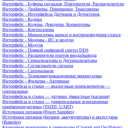
Интерфейс - Буферы сигналов, Повторители, Распределители
Интерфейс - Драйверы, Приемники, Трансиверы
Интерфейс - Интерфейсы Датчиков и Детекторов
Интерфейс - Кодеки
Интерфейс - Кодеры, Декодеры, Конверторы
Интерфейс - Контроллеры
Интерфейс - Микросхемы записи и воспроизведения голоса
Интерфейс - Модемы - ИС и модули
Интерфейс - Модули
Интерфейс - Прямой цифровой синтез DDS
Интерфейс - Расширители портов ввода/вывода
Интерфейс - Сериализаторы и Десериализаторы
Интерфейс - Согласователи сигнала
Интерфейс - Специальное
Интерфейс - Телекоммуникационные микросхемы
Интерфейс - Фильтры - Активные
Интерфейсы и стыки — аналоговые переключатели —
специальные
Интерфейсы и стыки — датчики, ёмкостные (касания)
Интерфейсы и стыки — универсальные асинхронные
приёмопередатчики (УАПП, UART)
Источники питания (Power Supplies)
Источники питания (батареи, аккумуляторы) и аксессуары
(Batteries)
Кварцевые резонаторы и генераторы (Crystals and Oscillators)