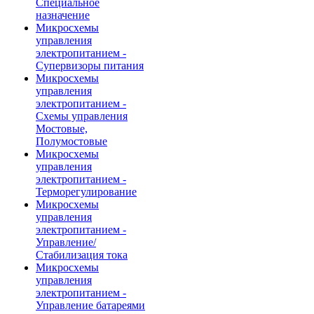
Специальное
назначение
Микросхемы
управления
электропитанием -
Супервизоры питания
Микросхемы
управления
электропитанием -
Схемы управления
Мостовые,
Полумостовые
Микросхемы
управления
электропитанием -
Терморегулирование
Микросхемы
управления
электропитанием -
Управление/
Стабилизация тока
Микросхемы
управления
электропитанием -
Управление батареями