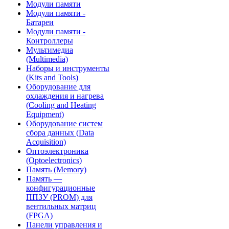
Модули памяти
Модули памяти -
Батареи
Модули памяти -
Контроллеры
Мультимедиа
(Multimedia)
Наборы и инструменты
(Kits and Tools)
Оборудование для
охлаждения и нагрева
(Cooling and Heating
Equipment)
Оборудование систем
сбора данных (Data
Acquisition)
Оптоэлектроника
(Optoelectronics)
Память (Memory)
Память —
конфигурационные
ППЗУ (PROM) для
вентильных матриц
(FPGA)
Панели управления и