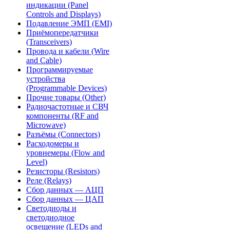
индикации (Panel
Controls and Displays)
Подавление ЭМП (EMI)
Приёмопередатчики
(Transceivers)
Провода и кабели (Wire
and Cable)
Программируемые
устройства
(Programmable Devices)
Прочие товары (Other)
Радиочастотные и СВЧ
компоненты (RF and
Microwave)
Разъёмы (Connectors)
Расходомеры и
уровнемеры (Flow and
Level)
Резисторы (Resistors)
Реле (Relays)
Сбор данных — АЦП
Сбор данных — ЦАП
Светодиоды и
светодиодное
освещение (LEDs and