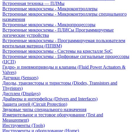
Встроенная техника — ПЛМы
Встроенные микросхемы - Микроконтроллеры
Встроенные микросхемы - Микроконтроллеры специального
назначения
Встроенные микросхемы - Микропроцессоры
Встроенные микросхемы - ПЛИСы Программируемые
логические устройства
Встроенные микросхемы - Программируемая пользователем
вентильная матрица (ППВМ)
Встроенные микросхемы - Системы на кристалле SoC
Встроенные микросхемы - Цифровые сигнальные процессоры
(ЦСП)
Гидро- и пневмоприводы и клапаны (Fluid Power Actuators &
Valves)
Датчики (Sensors)
Диоды, транзисторы и тиристоры (Diodes, Transistors and
Thyristors)
Дисплеи (Displays)
Драйверы и интерфейсы (Drivers and Interfaces)
Защита цепей (Circuit Protection)
Звуковые чипы специального назначения
Измерительное и тестовое оборудование (Test and
Measurement)
Инструменты (Tools)
Инструменты и оборудование (Home)