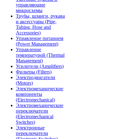
управляющие
микросхемы
Трубы, шланги, рукава
и аксессуары (Pipe,
Tubing, Hose and
Accessories)
Управление питанием
(Power Management)
Управление
температурой (Thermal
Management)
Усилители (Amplifiers)
Фильтры (Filters)
Электродвигатели
(Motors)
Электромеханические
компоненты
(Electromechanical)
Электромеханические
переключатели
(Electromechanical
Switches)
Электронные
переключатели
(Electronic Switches)