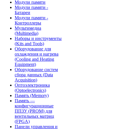
Модули памяти
Модули памяти -
Батареи
Модули памяти -
Контроллеры
Мультимедиа
(Multimedia)
Наборы и инструменты
(Kits and Tools)
Оборудование для
охлаждения и нагрева
(Cooling and Heating
Equipment)
Оборудование систем
сбора данных (Data
Acquisition)
Оптоэлектроника
(Optoelectronics)
Память (Memory)
Память —
конфигурационные
ППЗУ (PROM) для
вентильных матриц
(FPGA)
Панели управления и