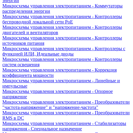
энергии
Микросхемы управления электропитанием - Коммутаторы
распределения энергии
Микросхемы управления электропитанием - Контроллеры
беспроводной локальной сети PoE
Микросхемы управления электропитанием - Контроллеры
двигателей и вентиляторов
Микросхемы управления электропитанием - Контроллеры
источников питания
Микросхемы управления электропитанием - Контроллеры с
функцией ИЛИ, Идеальные диоды
Микросхемы управления электропитанием - Контроллеры
систем освещения
Микросхемы управления электропитанием - Коррекция
коэффициента мощности
Микросхемы управления электропитанием - Линейные и
импульсные
Микросхемы управления электропитанием - Опорное
напряжение
Микросхемы управления электропитанием - Преобразователи
"частота-напряжение" и "напряжение-частота"
Микросхемы управления электропитанием - Преобразователи
RMS в DC
Микросхемы управления электропитанием - Стабилизаторы
напряжения - Специальное назначение