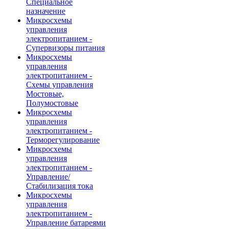
Специальное
назначение
Микросхемы
управления
электропитанием -
Супервизоры питания
Микросхемы
управления
электропитанием -
Схемы управления
Мостовые,
Полумостовые
Микросхемы
управления
электропитанием -
Терморегулирование
Микросхемы
управления
электропитанием -
Управление/
Стабилизация тока
Микросхемы
управления
электропитанием -
Управление батареями