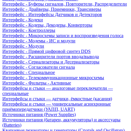
Интерфейс - Буферы сигналов, Повторители, Распределители
Интерфейс - Драйверы, Приемники, Трансиверы
Интерфейс - Интерфейсы Датчиков и Детекторов
Интерфейс - Кодеки
Интерфейс - Кодеры, Декодеры, Конверторы
Интерфейс - Контроллеры
Интерфейс - Микросхемы записи и воспроизведения голоса
Интерфейс - Модемы - ИС и модули
Интерфейс - Модули
Интерфейс - Прямой цифровой синтез DDS
Интерфейс - Расширители портов ввода/вывода
Интерфейс - Сериализаторы и Десериализаторы
Интерфейс - Согласователи сигнала
Интерфейс - Специальное
Интерфейс - Телекоммуникационные микросхемы
Интерфейс - Фильтры - Активные
Интерфейсы и стыки — аналоговые переключатели —
специальные
Интерфейсы и стыки — датчики, ёмкостные (касания)
Интерфейсы и стыки — универсальные асинхронные
приёмопередатчики (УАПП, UART)
Источники питания (Power Supplies)
Источники питания (батареи, аккумуляторы) и аксессуары
(Batteries)
Кварцевые резонаторы и генераторы (Crystals and Oscillators)