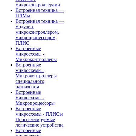
микроконтроллерами
Встроенная техника —
ПЛМы
Встроенная техника —
модули с
микроконтроллером,
микропроцессором,
ПЛИС
Встроенные
микросхемы -
Микроконтроллеры
Встроенные
микросхемы -
Микроконтроллеры
специального
назначения
Встроенные
микросхемы -
Микропроцессоры
Встроенные
микросхемы - ПЛИСы
Программируемые
логические устройства
Встроенные
микросхемы -