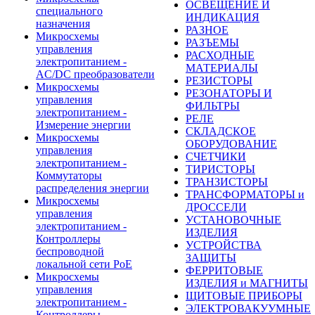
ОСВЕЩЕНИЕ И
специального
ИНДИКАЦИЯ
назначения
РАЗНОЕ
Микросхемы
РАЗЪЕМЫ
управления
РАСХОДНЫЕ
электропитанием -
МАТЕРИАЛЫ
AC/DC преобразователи
РЕЗИСТОРЫ
Микросхемы
РЕЗОНАТОРЫ И
управления
ФИЛЬТРЫ
электропитанием -
РЕЛЕ
Измерение энергии
СКЛАДСКОЕ
Микросхемы
ОБОРУДОВАНИЕ
управления
СЧЕТЧИКИ
электропитанием -
ТИРИСТОРЫ
Коммутаторы
ТРАНЗИСТОРЫ
распределения энергии
ТРАНСФОРМАТОРЫ и
Микросхемы
ДРОССЕЛИ
управления
УСТАНОВОЧНЫЕ
электропитанием -
ИЗДЕЛИЯ
Контроллеры
УСТРОЙСТВА
беспроводной
ЗАЩИТЫ
локальной сети PoE
ФЕРРИТОВЫЕ
Микросхемы
ИЗДЕЛИЯ и МАГНИТЫ
управления
ЩИТОВЫЕ ПРИБОРЫ
электропитанием -
ЭЛЕКТРОВАКУУМНЫЕ
Контроллеры