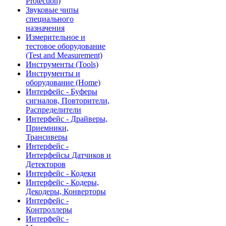
Protection)
Звуковые чипы
специального
назначения
Измерительное и
тестовое оборудование
(Test and Measurement)
Инструменты (Tools)
Инструменты и
оборудование (Home)
Интерфейс - Буферы
сигналов, Повторители,
Распределители
Интерфейс - Драйверы,
Приемники,
Трансиверы
Интерфейс -
Интерфейсы Датчиков и
Детекторов
Интерфейс - Кодеки
Интерфейс - Кодеры,
Декодеры, Конверторы
Интерфейс -
Контроллеры
Интерфейс -