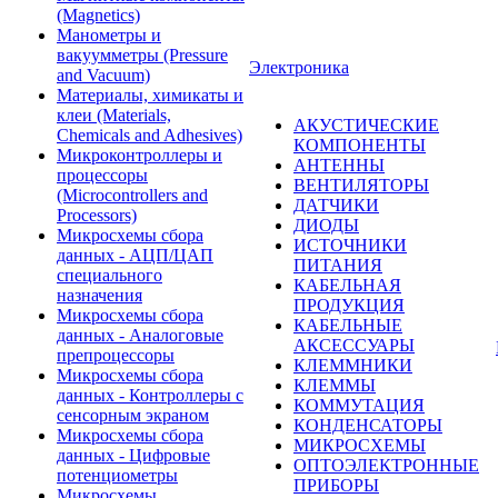
(Magnetics)
Манометры и
вакуумметры (Pressure
Электроника
and Vacuum)
Материалы, химикаты и
клеи (Materials,
АКУСТИЧЕСКИЕ
Chemicals and Adhesives)
КОМПОНЕНТЫ
Микроконтроллеры и
АНТЕННЫ
процессоры
ВЕНТИЛЯТОРЫ
(Microcontrollers and
ДАТЧИКИ
Processors)
ДИОДЫ
Микросхемы сбора
ИСТОЧНИКИ
данных - АЦП/ЦАП
ПИТАНИЯ
специального
КАБЕЛЬНАЯ
назначения
ПРОДУКЦИЯ
Микросхемы сбора
КАБЕЛЬНЫЕ
данных - Аналоговые
АКСЕССУАРЫ
препроцессоры
КЛЕММНИКИ
Микросхемы сбора
КЛЕММЫ
данных - Контроллеры с
КОММУТАЦИЯ
сенсорным экраном
КОНДЕНСАТОРЫ
Микросхемы сбора
МИКРОСХЕМЫ
данных - Цифровые
ОПТОЭЛЕКТРОННЫЕ
потенциометры
ПРИБОРЫ
Микросхемы