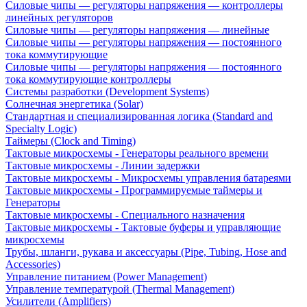
Силовые чипы — регуляторы напряжения — контроллеры
линейных регуляторов
Силовые чипы — регуляторы напряжения — линейные
Силовые чипы — регуляторы напряжения — постоянного
тока коммутирующие
Силовые чипы — регуляторы напряжения — постоянного
тока коммутирующие контроллеры
Системы разработки (Development Systems)
Солнечная энергетика (Solar)
Стандартная и специализированная логика (Standard and
Specialty Logic)
Таймеры (Clock and Timing)
Тактовые микросхемы - Генераторы реального времени
Тактовые микросхемы - Линии задержки
Тактовые микросхемы - Микросхемы управления батареями
Тактовые микросхемы - Программируемые таймеры и
Генераторы
Тактовые микросхемы - Специального назначения
Тактовые микросхемы - Тактовые буферы и управляющие
микросхемы
Трубы, шланги, рукава и аксессуары (Pipe, Tubing, Hose and
Accessories)
Управление питанием (Power Management)
Управление температурой (Thermal Management)
Усилители (Amplifiers)