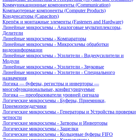
Коммуникационные компоненты (Communication)
Компьютерные компоненты (Computer Products)
Конденсаторы (Capacitors)
Крепёж и монтажные элементы (Fasteners and Hardware)
Линейные микросхемы - Аналоговые мультиплексоры,
Делители
Линейные микросхемы - Компараторы
Линейные микросхемы - Микросхемы обработки
видеоинформации
Линейные микросхемы - Усилители - Видеоусилители и
Модули
Линейные микросхемы - Усилители - Звуковые
Линейные микросхемы - Усилители - Специального
назначения
Логика — буферы, регистры и инверторы —
многофункциональные, конфигурируемые
Логика — преобразователи уровней сигнала
Логические микросхемы - Буферы, Приемники,
Приемопередатчики
Логические микросхемы - Генераторы и Устройства проверки
четности
Логические микросхемы - Затворы и Инверторы
Логические микросхемы - Защелки
Логические микросхемы - Кольцевые буферы FIFO
Логические микросхемы - Компараторы