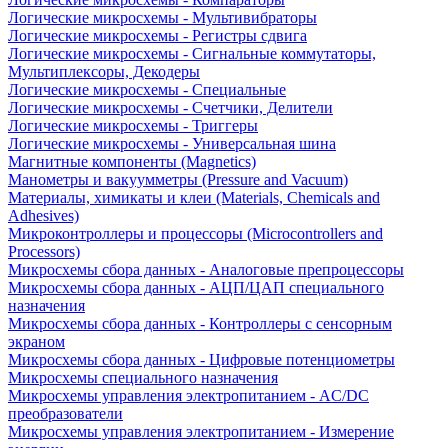
Логические микросхемы - Мультивибраторы
Логические микросхемы - Регистры сдвига
Логические микросхемы - Сигнальные коммутаторы,
Мультиплексоры, Декодеры
Логические микросхемы - Специальные
Логические микросхемы - Счетчики, Делители
Логические микросхемы - Триггеры
Логические микросхемы - Универсальная шина
Магнитные компоненты (Magnetics)
Манометры и вакуумметры (Pressure and Vacuum)
Материалы, химикаты и клеи (Materials, Chemicals and
Adhesives)
Микроконтроллеры и процессоры (Microcontrollers and
Processors)
Микросхемы сбора данных - Аналоговые препроцессоры
Микросхемы сбора данных - АЦП/ЦАП специального
назначения
Микросхемы сбора данных - Контроллеры с сенсорным
экраном
Микросхемы сбора данных - Цифровые потенциометры
Микросхемы специального назначения
Микросхемы управления электропитанием - AC/DC
преобразователи
Микросхемы управления электропитанием - Измерение