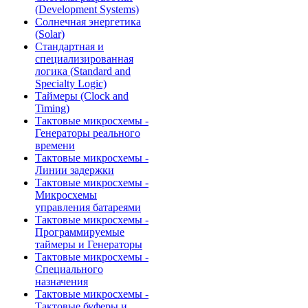
(Development Systems)
Солнечная энергетика
(Solar)
Стандартная и
специализированная
логика (Standard and
Specialty Logic)
Таймеры (Clock and
Timing)
Тактовые микросхемы -
Генераторы реального
времени
Тактовые микросхемы -
Линии задержки
Тактовые микросхемы -
Микросхемы
управления батареями
Тактовые микросхемы -
Программируемые
таймеры и Генераторы
Тактовые микросхемы -
Специального
назначения
Тактовые микросхемы -
Тактовые буферы и