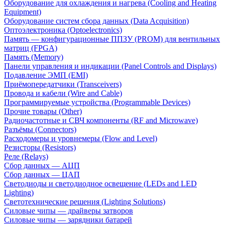
Оборудование для охлаждения и нагрева (Cooling and Heating
Equipment)
Оборудование систем сбора данных (Data Acquisition)
Оптоэлектроника (Optoelectronics)
Память — конфигурационные ППЗУ (PROM) для вентильных
матриц (FPGA)
Память (Memory)
Панели управления и индикации (Panel Controls and Displays)
Подавление ЭМП (EMI)
Приёмопередатчики (Transceivers)
Провода и кабели (Wire and Cable)
Программируемые устройства (Programmable Devices)
Прочие товары (Other)
Радиочастотные и СВЧ компоненты (RF and Microwave)
Разъёмы (Connectors)
Расходомеры и уровнемеры (Flow and Level)
Резисторы (Resistors)
Реле (Relays)
Сбор данных — АЦП
Сбор данных — ЦАП
Светодиоды и светодиодное освещение (LEDs and LED
Lighting)
Светотехнические решения (Lighting Solutions)
Силовые чипы — драйверы затворов
Силовые чипы — зарядники батарей