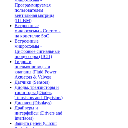
Программируемая
пользователем
вентильная матрица
(ППВМ)
Встроенные
микросхемы - Системы
на кристалле SoC
Встроенные
микросхемы -
Цифровые сигнальные
процессоры (ЦСП)
Гидро- и
пневмоприводы и
клапаны (Fluid Power
Actuators & Valves)
Датчики (Sensors)
Диоды, транзисторы и
тиристоры (Diodes,
Transistors and Thyristors)
Дисплеи (Displays)
Драйверы и
интерфейсы (Drivers and
Interfaces)
Защита цепей (Circuit