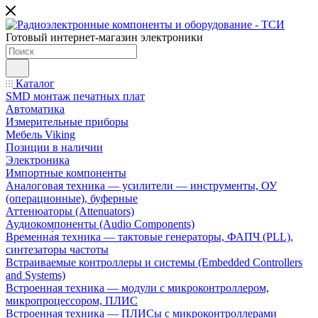
Готовый интернет-магазин электроники
Каталог
SMD монтаж печатных плат
Автоматика
Измерительные приборы
Мебель Viking
Позиции в наличии
Электроника
Импортные компоненты
Аналоговая техника — усилители — инструменты, ОУ
(операционные), буферные
Аттенюаторы (Attenuators)
Аудиокомпоненты (Audio Components)
Временна́я техника — тактовые генераторы, ФАПЧ (PLL),
синтезаторы частоты
Встраиваемые контроллеры и системы (Embedded Controllers
and Systems)
Встроенная техника — модули с микроконтроллером,
микропроцессором, ПЛИС
Встроенная техника — ПЛИСы с микроконтроллерами