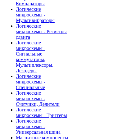
Компараторы
Логические
микросхемы -
Мультивибраторы
Логические
микросхемы - Регистры
сдвига
Логические
микросхемы -
Сигнальные
коммутаторы,
Мультиплексоры,
Декодеры
Логические
микросхемы -
Специальные
Логические
микросхемы -
Счетчики, Делители
Логические
микросхемы - Триггеры
Логические
микросхемы -
Универсальная шина
Магнитные компоненты