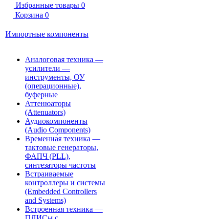
Избранные товары
0
Корзина
0
Импортные компоненты
Аналоговая техника —
усилители —
инструменты, ОУ
(операционные),
буферные
Аттенюаторы
(Attenuators)
Аудиокомпоненты
(Audio Components)
Временна́я техника —
тактовые генераторы,
ФАПЧ (PLL),
синтезаторы частоты
Встраиваемые
контроллеры и системы
(Embedded Controllers
and Systems)
Встроенная техника —
ПЛИСы с