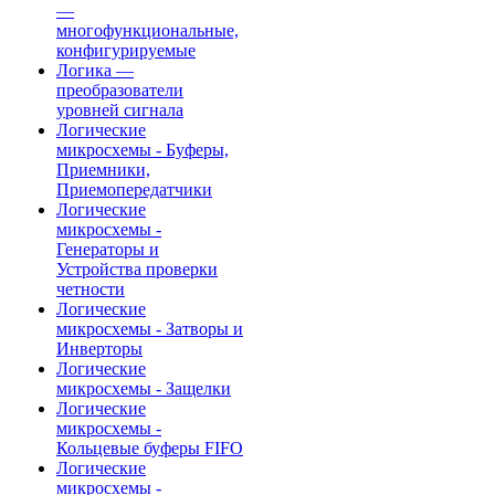
—
многофункциональные,
конфигурируемые
Логика —
преобразователи
уровней сигнала
Логические
микросхемы - Буферы,
Приемники,
Приемопередатчики
Логические
микросхемы -
Генераторы и
Устройства проверки
четности
Логические
микросхемы - Затворы и
Инверторы
Логические
микросхемы - Защелки
Логические
микросхемы -
Кольцевые буферы FIFO
Логические
микросхемы -