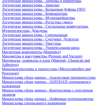
Логические микросхемы - Затворы и Инверторы
Логические микросхемы - Защелки
Логические микросхемы - Кольцевые буферы FIFO
Логические микросхемы - Компараторы
Логические микросхемы - Мультивибраторы
Логические микросхемы - Регистры сдвига
Логические микросхемы - Сигнальные коммутаторы,
Мультиплексоры, Декодеры
Логические микросхемы - Специальные
Логические микросхемы - Счетчики, Делители
Логические микросхемы - Триггеры
Логические микросхемы - Универсальная шина
Магнитные компоненты (Magnetics)
Манометры и вакуумметры (Pressure and Vacuum)
Материалы, химикаты и клеи (Materials, Chemicals and
Adhesives)
Микроконтроллеры и процессоры (Microcontrollers and
Processors)
Микросхемы сбора данных - Аналоговые препроцессоры
Микросхемы сбора данных - АЦП/ЦАП специального
назначения
Микросхемы сбора данных - Контроллеры с сенсорным
экраном
Микросхемы сбора данных - Цифровые потенциометры
Микросхемы специального назначения