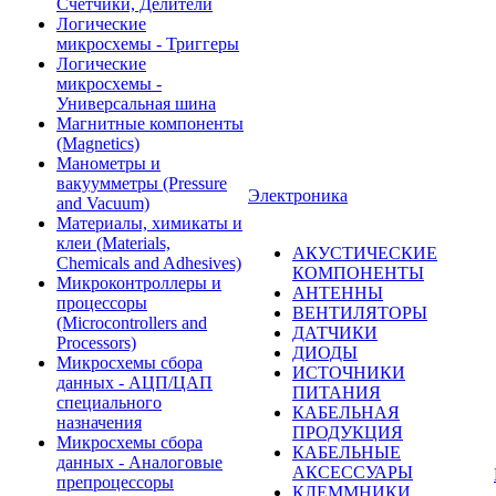
Счетчики, Делители
Логические
микросхемы - Триггеры
Логические
микросхемы -
Универсальная шина
Магнитные компоненты
(Magnetics)
Манометры и
вакуумметры (Pressure
Электроника
and Vacuum)
Материалы, химикаты и
клеи (Materials,
АКУСТИЧЕСКИЕ
Chemicals and Adhesives)
КОМПОНЕНТЫ
Микроконтроллеры и
АНТЕННЫ
процессоры
ВЕНТИЛЯТОРЫ
(Microcontrollers and
ДАТЧИКИ
Processors)
ДИОДЫ
Микросхемы сбора
ИСТОЧНИКИ
данных - АЦП/ЦАП
ПИТАНИЯ
специального
КАБЕЛЬНАЯ
назначения
ПРОДУКЦИЯ
Микросхемы сбора
КАБЕЛЬНЫЕ
данных - Аналоговые
АКСЕССУАРЫ
препроцессоры
КЛЕММНИКИ