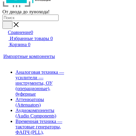
От диода до лунохода!
Сравнение
0
Избранные товары
0
Корзина
0
Импортные компоненты
Аналоговая техника —
усилители —
инструменты, ОУ
(операционные),
буферные
Аттенюаторы
(Attenuators)
Аудиокомпоненты
(Audio Components)
Временна́я техника —
тактовые генераторы,
ФАПЧ (PLL),