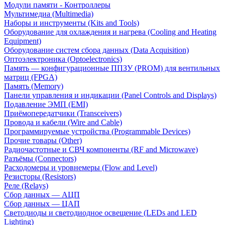
Модули памяти - Контроллеры
Мультимедиа (Multimedia)
Наборы и инструменты (Kits and Tools)
Оборудование для охлаждения и нагрева (Cooling and Heating
Equipment)
Оборудование систем сбора данных (Data Acquisition)
Оптоэлектроника (Optoelectronics)
Память — конфигурационные ППЗУ (PROM) для вентильных
матриц (FPGA)
Память (Memory)
Панели управления и индикации (Panel Controls and Displays)
Подавление ЭМП (EMI)
Приёмопередатчики (Transceivers)
Провода и кабели (Wire and Cable)
Программируемые устройства (Programmable Devices)
Прочие товары (Other)
Радиочастотные и СВЧ компоненты (RF and Microwave)
Разъёмы (Connectors)
Расходомеры и уровнемеры (Flow and Level)
Резисторы (Resistors)
Реле (Relays)
Сбор данных — АЦП
Сбор данных — ЦАП
Светодиоды и светодиодное освещение (LEDs and LED
Lighting)