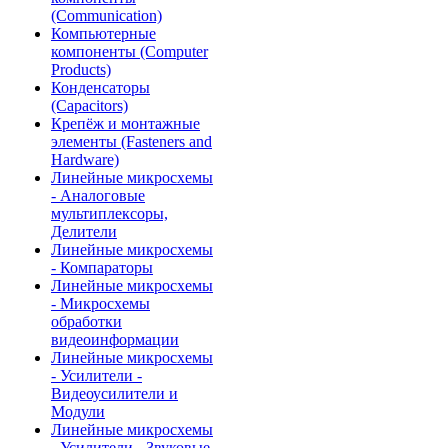
(Communication)
Компьютерные
компоненты (Computer
Products)
Конденсаторы
(Capacitors)
Крепёж и монтажные
элементы (Fasteners and
Hardware)
Линейные микросхемы
- Аналоговые
мультиплексоры,
Делители
Линейные микросхемы
- Компараторы
Линейные микросхемы
- Микросхемы
обработки
видеоинформации
Линейные микросхемы
- Усилители -
Видеоусилители и
Модули
Линейные микросхемы
- Усилители - Звуковые