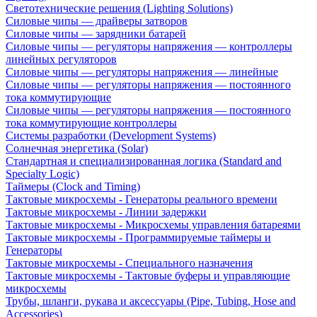
Светотехнические решения (Lighting Solutions)
Силовые чипы — драйверы затворов
Силовые чипы — зарядники батарей
Силовые чипы — регуляторы напряжения — контроллеры
линейных регуляторов
Силовые чипы — регуляторы напряжения — линейные
Силовые чипы — регуляторы напряжения — постоянного
тока коммутирующие
Силовые чипы — регуляторы напряжения — постоянного
тока коммутирующие контроллеры
Системы разработки (Development Systems)
Солнечная энергетика (Solar)
Стандартная и специализированная логика (Standard and
Specialty Logic)
Таймеры (Clock and Timing)
Тактовые микросхемы - Генераторы реального времени
Тактовые микросхемы - Линии задержки
Тактовые микросхемы - Микросхемы управления батареями
Тактовые микросхемы - Программируемые таймеры и
Генераторы
Тактовые микросхемы - Специального назначения
Тактовые микросхемы - Тактовые буферы и управляющие
микросхемы
Трубы, шланги, рукава и аксессуары (Pipe, Tubing, Hose and
Accessories)