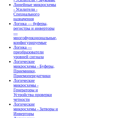
Линейные микросхемы
- Усилители -
Специального
назначения
Логика — буферы,
регистры и инверторы
—
многофункциональные,
конфигурируемые
Логика —
преобразователи
уровней сигнала
Логические
микросхемы - Буферы,
Приемники,
Приемопередатчики
Логические
микросхемы -
Генераторы и
Устройства проверки
четности
Логические
микросхемы - Затворы и
Инверторы