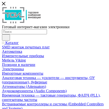
Готовый интернет-магазин электроники
Каталог
SMD монтаж печатных плат
Автоматика
Измерительные приборы
Мебель Viking
Позиции в наличии
Электроника
Импортные компоненты
Аналоговая техника — усилители — инструменты, ОУ
(операционные), буферные
Аттенюаторы (Attenuators)
Аудиокомпоненты (Audio Components)
Временна́я техника — тактовые генераторы, ФАПЧ (PLL),
синтезаторы частоты
Встраиваемые контроллеры и системы (Embedded Controllers
and Systems)