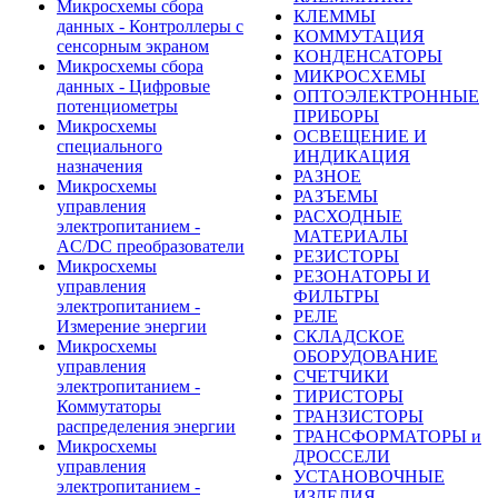
Микросхемы сбора
КЛЕММЫ
данных - Контроллеры с
КОММУТАЦИЯ
сенсорным экраном
КОНДЕНСАТОРЫ
Микросхемы сбора
МИКРОСХЕМЫ
данных - Цифровые
ОПТОЭЛЕКТРОННЫЕ
потенциометры
ПРИБОРЫ
Микросхемы
ОСВЕЩЕНИЕ И
специального
ИНДИКАЦИЯ
назначения
РАЗНОЕ
Микросхемы
РАЗЪЕМЫ
управления
РАСХОДНЫЕ
электропитанием -
МАТЕРИАЛЫ
AC/DC преобразователи
РЕЗИСТОРЫ
Микросхемы
РЕЗОНАТОРЫ И
управления
ФИЛЬТРЫ
электропитанием -
РЕЛЕ
Измерение энергии
СКЛАДСКОЕ
Микросхемы
ОБОРУДОВАНИЕ
управления
СЧЕТЧИКИ
электропитанием -
ТИРИСТОРЫ
Коммутаторы
ТРАНЗИСТОРЫ
распределения энергии
ТРАНСФОРМАТОРЫ и
Микросхемы
ДРОССЕЛИ
управления
УСТАНОВОЧНЫЕ
электропитанием -
ИЗДЕЛИЯ