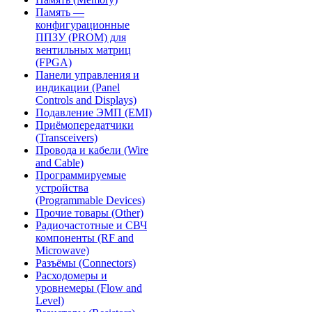
Память —
конфигурационные
ППЗУ (PROM) для
вентильных матриц
(FPGA)
Панели управления и
индикации (Panel
Controls and Displays)
Подавление ЭМП (EMI)
Приёмопередатчики
(Transceivers)
Провода и кабели (Wire
and Cable)
Программируемые
устройства
(Programmable Devices)
Прочие товары (Other)
Радиочастотные и СВЧ
компоненты (RF and
Microwave)
Разъёмы (Connectors)
Расходомеры и
уровнемеры (Flow and
Level)