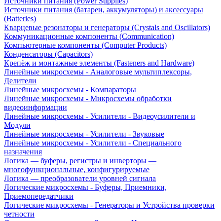
Источники питания (Power Supplies)
Источники питания (батареи, аккумуляторы) и аксессуары
(Batteries)
Кварцевые резонаторы и генераторы (Crystals and Oscillators)
Коммуникационные компоненты (Communication)
Компьютерные компоненты (Computer Products)
Конденсаторы (Capacitors)
Крепёж и монтажные элементы (Fasteners and Hardware)
Линейные микросхемы - Аналоговые мультиплексоры,
Делители
Линейные микросхемы - Компараторы
Линейные микросхемы - Микросхемы обработки
видеоинформации
Линейные микросхемы - Усилители - Видеоусилители и
Модули
Линейные микросхемы - Усилители - Звуковые
Линейные микросхемы - Усилители - Специального
назначения
Логика — буферы, регистры и инверторы —
многофункциональные, конфигурируемые
Логика — преобразователи уровней сигнала
Логические микросхемы - Буферы, Приемники,
Приемопередатчики
Логические микросхемы - Генераторы и Устройства проверки
четности