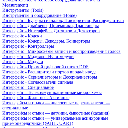
Measurement)
Инструменты (Tools)
Инструменты и оборудование (Home)
Интерфейс - Буферы сигналов, Повторители, Распределители
Интерфейс - Драйверы, Приемники, Трансиверы
Интерфейс - Интерфейсы Датчиков и Детекторов
Интерфейс - Кодеки
Интерфейс - Кодеры, Декодеры, Конверторы
Интерфейс - Контроллеры
Интерфейс - Микросхемы записи и воспроизведения голоса
Интерфейс - Модемы - ИС и модули
Интерфейс - Модули
Интерфейс - Прямой цифровой синтез DDS
Интерфейс - Расширители портов ввода/вывода
Интерфейс - Сериализаторы и Десериализаторы
Интерфейс - Согласователи сигнала
Интерфейс - Специальное
Интерфейс - Телекоммуникационные микросхемы
Интерфейс - Фильтры - Активные
Интерфейсы и стыки — аналоговые переключатели —
специальные
Интерфейсы и стыки — датчики, ёмкостные (касания)
Интерфейсы и стыки — универсальные асинхронные
приёмопередатчики (УАПП, UART)