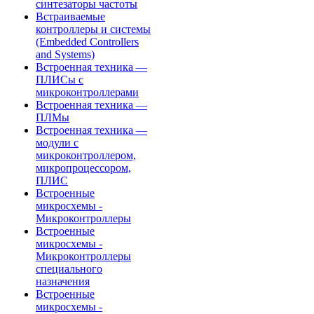
синтезаторы частоты
Встраиваемые
контроллеры и системы
(Embedded Controllers
and Systems)
Встроенная техника —
ПЛИСы с
микроконтроллерами
Встроенная техника —
ПЛМы
Встроенная техника —
модули с
микроконтроллером,
микропроцессором,
ПЛИС
Встроенные
микросхемы -
Микроконтроллеры
Встроенные
микросхемы -
Микроконтроллеры
специального
назначения
Встроенные
микросхемы -