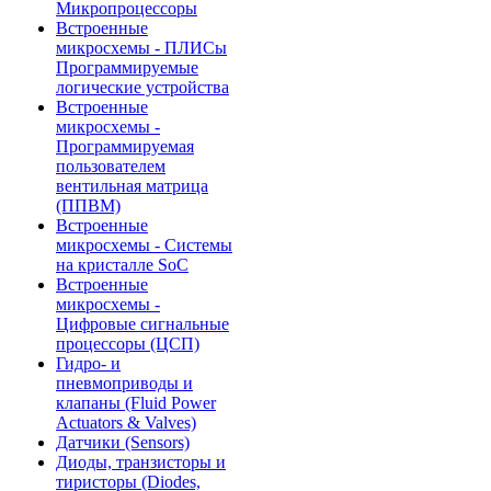
Микропроцессоры
Встроенные
микросхемы - ПЛИСы
Программируемые
логические устройства
Встроенные
микросхемы -
Программируемая
пользователем
вентильная матрица
(ППВМ)
Встроенные
микросхемы - Системы
на кристалле SoC
Встроенные
микросхемы -
Цифровые сигнальные
процессоры (ЦСП)
Гидро- и
пневмоприводы и
клапаны (Fluid Power
Actuators & Valves)
Датчики (Sensors)
Диоды, транзисторы и
тиристоры (Diodes,