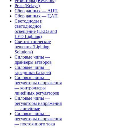
Резисторы (Resistors)
Реле (Relays)
Сбор данных — АЦП
Сбор данных — ЦАП
Светодиоды и
светодиодное
освещение (LEDs and
LED Lighting)
Светотехнические
решения (Lighting
Solutions)
Силовые чипы —
драйверы затворов
Силовые чипы —
зарядники батарей
Силовые чипы —
регуляторы напряжения
— контроллеры
линейных регуляторов
Силовые чипы —
регуляторы напряжения
— линейные
Силовые чипы —
регуляторы напряжения
— постоянного тока