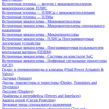
Встроенная техника — модули с микроконтроллером,
микропроцессором, ПЛИС
Встроенная техника — ПЛИСы с микроконтроллерами
Встроенная техника — ПЛМы
Встроенные микросхемы - Микроконтроллеры
Встроенные микросхемы - Микроконтроллеры специального
назначения
Встроенные микросхемы - Микропроцессоры
Встроенные микросхемы - ПЛИСы Программируемые
логические устройства
Встроенные микросхемы - Программируемая пользователем
вентильная матрица (ППВМ)
Встроенные микросхемы - Системы на кристалле SoC
Встроенные микросхемы - Цифровые сигнальные процессоры
(ЦСП)
Гидро- и пневмоприводы и клапаны (Fluid Power Actuators &
Valves)
Датчики (Sensors)
Диоды, транзисторы и тиристоры (Diodes, Transistors and
Thyristors)
Дисплеи (Displays)
Драйверы и интерфейсы (Drivers and Interfaces)
Защита цепей (Circuit Protection)
Звуковые чипы специального назначения
Измерительное и тестовое оборудование (Test and