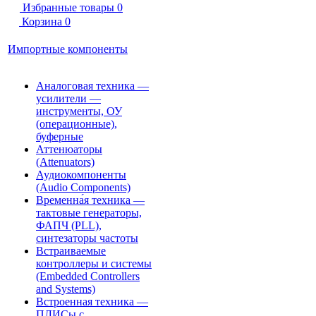
Избранные товары
0
Корзина
0
Импортные компоненты
Аналоговая техника —
усилители —
инструменты, ОУ
(операционные),
буферные
Аттенюаторы
(Attenuators)
Аудиокомпоненты
(Audio Components)
Временна́я техника —
тактовые генераторы,
ФАПЧ (PLL),
синтезаторы частоты
Встраиваемые
контроллеры и системы
(Embedded Controllers
and Systems)
Встроенная техника —
ПЛИСы с