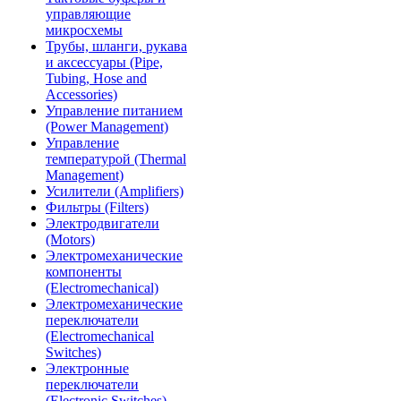
управляющие
микросхемы
Трубы, шланги, рукава
и аксессуары (Pipe,
Tubing, Hose and
Accessories)
Управление питанием
(Power Management)
Управление
температурой (Thermal
Management)
Усилители (Amplifiers)
Фильтры (Filters)
Электродвигатели
(Motors)
Электромеханические
компоненты
(Electromechanical)
Электромеханические
переключатели
(Electromechanical
Switches)
Электронные
переключатели
(Electronic Switches)