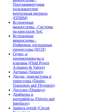
Программируемая
пользователем
вентильная матрица
(ППВМ)
Встроенные
микросхемы - Системы
на кристалле SoC
Встроенные
микросхемы -
Цифровые сигнальные
процессоры (ЦСП)
Гидро- и
пневмоприводы и
клапаны (Fluid Power
Actuators & Valves)
Датчики (Sensors)
Диоды, транзисторы и
тиристоры (Diodes,
Transistors and Thyristors)
Дисплеи (Displays)
Драйверы и
интерфейсы (Drivers and
Interfaces)
Защита цепей (Circuit