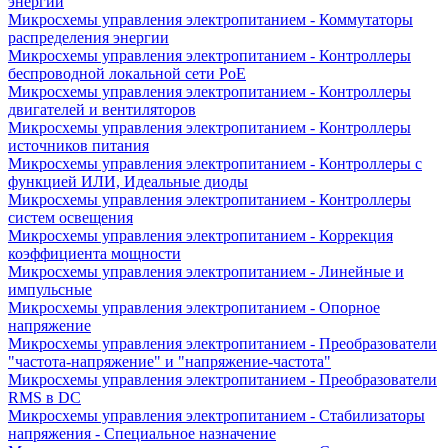
энергии
Микросхемы управления электропитанием - Коммутаторы
распределения энергии
Микросхемы управления электропитанием - Контроллеры
беспроводной локальной сети PoE
Микросхемы управления электропитанием - Контроллеры
двигателей и вентиляторов
Микросхемы управления электропитанием - Контроллеры
источников питания
Микросхемы управления электропитанием - Контроллеры с
функцией ИЛИ, Идеальные диоды
Микросхемы управления электропитанием - Контроллеры
систем освещения
Микросхемы управления электропитанием - Коррекция
коэффициента мощности
Микросхемы управления электропитанием - Линейные и
импульсные
Микросхемы управления электропитанием - Опорное
напряжение
Микросхемы управления электропитанием - Преобразователи
"частота-напряжение" и "напряжение-частота"
Микросхемы управления электропитанием - Преобразователи
RMS в DC
Микросхемы управления электропитанием - Стабилизаторы
напряжения - Специальное назначение