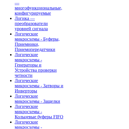
—
многофункциональные,
конфигурируемые
Логика —
преобразователи
уровней сигнала
Логические
микросхемы - Буферы,
Приемники,
Приемопередатчики
Логические
микросхемы -
Генераторы и
Устройства проверки
четности
Логические
микросхемы - Затворы и
Инверторы
Логические
микросхемы - Защелки
Логические
микросхемы -
Кольцевые буферы FIFO
Логические
микросхемы -