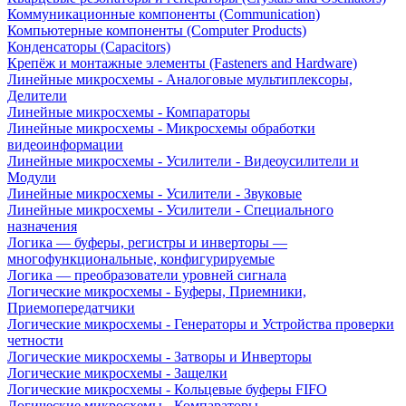
Коммуникационные компоненты (Communication)
Компьютерные компоненты (Computer Products)
Конденсаторы (Capacitors)
Крепёж и монтажные элементы (Fasteners and Hardware)
Линейные микросхемы - Аналоговые мультиплексоры,
Делители
Линейные микросхемы - Компараторы
Линейные микросхемы - Микросхемы обработки
видеоинформации
Линейные микросхемы - Усилители - Видеоусилители и
Модули
Линейные микросхемы - Усилители - Звуковые
Линейные микросхемы - Усилители - Специального
назначения
Логика — буферы, регистры и инверторы —
многофункциональные, конфигурируемые
Логика — преобразователи уровней сигнала
Логические микросхемы - Буферы, Приемники,
Приемопередатчики
Логические микросхемы - Генераторы и Устройства проверки
четности
Логические микросхемы - Затворы и Инверторы
Логические микросхемы - Защелки
Логические микросхемы - Кольцевые буферы FIFO
Логические микросхемы - Компараторы