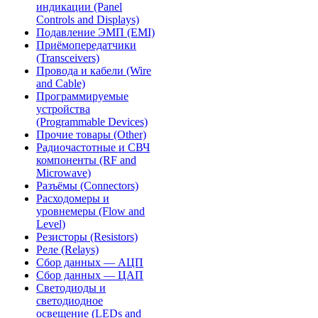
индикации (Panel
Controls and Displays)
Подавление ЭМП (EMI)
Приёмопередатчики
(Transceivers)
Провода и кабели (Wire
and Cable)
Программируемые
устройства
(Programmable Devices)
Прочие товары (Other)
Радиочастотные и СВЧ
компоненты (RF and
Microwave)
Разъёмы (Connectors)
Расходомеры и
уровнемеры (Flow and
Level)
Резисторы (Resistors)
Реле (Relays)
Сбор данных — АЦП
Сбор данных — ЦАП
Светодиоды и
светодиодное
освещение (LEDs and