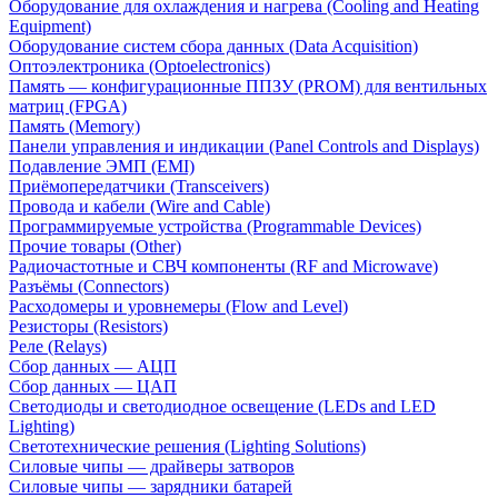
Оборудование для охлаждения и нагрева (Cooling and Heating
Equipment)
Оборудование систем сбора данных (Data Acquisition)
Оптоэлектроника (Optoelectronics)
Память — конфигурационные ППЗУ (PROM) для вентильных
матриц (FPGA)
Память (Memory)
Панели управления и индикации (Panel Controls and Displays)
Подавление ЭМП (EMI)
Приёмопередатчики (Transceivers)
Провода и кабели (Wire and Cable)
Программируемые устройства (Programmable Devices)
Прочие товары (Other)
Радиочастотные и СВЧ компоненты (RF and Microwave)
Разъёмы (Connectors)
Расходомеры и уровнемеры (Flow and Level)
Резисторы (Resistors)
Реле (Relays)
Сбор данных — АЦП
Сбор данных — ЦАП
Светодиоды и светодиодное освещение (LEDs and LED
Lighting)
Светотехнические решения (Lighting Solutions)
Силовые чипы — драйверы затворов
Силовые чипы — зарядники батарей