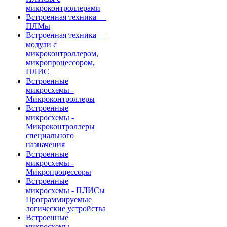
микроконтроллерами
Встроенная техника —
ПЛМы
Встроенная техника —
модули с
микроконтроллером,
микропроцессором,
ПЛИС
Встроенные
микросхемы -
Микроконтроллеры
Встроенные
микросхемы -
Микроконтроллеры
специального
назначения
Встроенные
микросхемы -
Микропроцессоры
Встроенные
микросхемы - ПЛИСы
Программируемые
логические устройства
Встроенные
микросхемы -