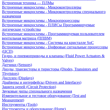
Встроенная техника — ПЛМы
Встроенные микросхемы - Микроконтроллеры
Встроенные микросхемы - Микроконтроллеры специального
назначения
Встроенные микросхемы - Микропроцессоры
Встроенные микросхемы - ПЛИСы Программируемые
логические устройства
Встроенные микросхемы - Программируемая пользователем
вентильная матрица (ППВМ)
Встроенные микросхемы - Системы на кристалле SoC
Встроенные микросхемы - Цифровые сигнальные процессоры
(ЦСП)
Гидро- и пневмоприводы и клапаны (Fluid Power Actuators &
Valves)
Датчики (Sensors)
Диоды, транзисторы и тиристоры (Diodes, Transistors and
Thyristors)
Дисплеи (Displays)
Драйверы и интерфейсы (Drivers and Interfaces)
Защита цепей (Circuit Protection)
Звуковые чипы специального назначения
Измерительное и тестовое оборудование (Test and
Measurement)
Инструменты (Tools)
Инструменты и оборудование (Home)