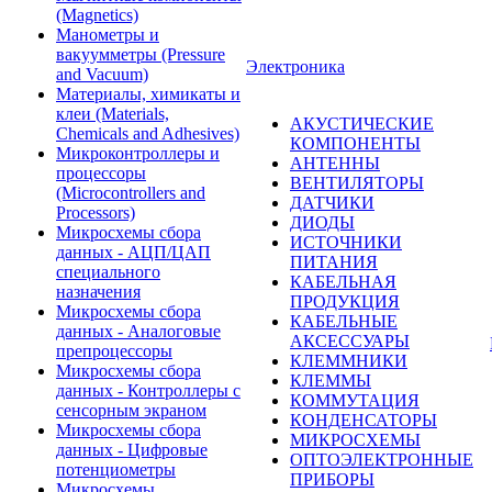
(Magnetics)
Манометры и
вакуумметры (Pressure
Электроника
and Vacuum)
Материалы, химикаты и
клеи (Materials,
АКУСТИЧЕСКИЕ
Chemicals and Adhesives)
КОМПОНЕНТЫ
Микроконтроллеры и
АНТЕННЫ
процессоры
ВЕНТИЛЯТОРЫ
(Microcontrollers and
ДАТЧИКИ
Processors)
ДИОДЫ
Микросхемы сбора
ИСТОЧНИКИ
данных - АЦП/ЦАП
ПИТАНИЯ
специального
КАБЕЛЬНАЯ
назначения
ПРОДУКЦИЯ
Микросхемы сбора
КАБЕЛЬНЫЕ
данных - Аналоговые
АКСЕССУАРЫ
препроцессоры
КЛЕММНИКИ
Микросхемы сбора
КЛЕММЫ
данных - Контроллеры с
КОММУТАЦИЯ
сенсорным экраном
КОНДЕНСАТОРЫ
Микросхемы сбора
МИКРОСХЕМЫ
данных - Цифровые
ОПТОЭЛЕКТРОННЫЕ
потенциометры
ПРИБОРЫ
Микросхемы