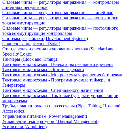
Силовые чипы — регуляторы напряжения — контроллеры
линейных регуляторов
Силовые чипы — регуляторы напряжения — линейные
Силовые чипы — регуляторы напряжения — постоянного
тока коммутирующие
Силовые чипы — регуляторы напряжения — постоянного
тока коммутирующие контроллеры
Системы разработки (Development Systems)
Солнечная энергетика (Solar)
Стандартная и специализированная логика (Standard and
Specialty Logic)
Таймеры (Clock and Timing)
Тактовые микросхемы - Генераторы реального времени
Тактовые микросхемы - Линии задержки
Тактовые микросхемы - Микросхемы управления батареями
Тактовые микросхемы - Программируемые таймеры и
Генераторы
Тактовые микросхемы - Специального назначения
Тактовые микросхемы - Тактовые буферы и управляющие
микросхемы
Трубы, шланги, рукава и аксессуары (Pipe, Tubing, Hose and
Accessories)
Управление питанием (Power Management)
Управление температурой (Thermal Management)
Усилители (Amplifiers)