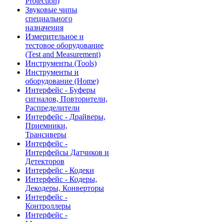
Protection)
Звуковые чипы
специального
назначения
Измерительное и
тестовое оборудование
(Test and Measurement)
Инструменты (Tools)
Инструменты и
оборудование (Home)
Интерфейс - Буферы
сигналов, Повторители,
Распределители
Интерфейс - Драйверы,
Приемники,
Трансиверы
Интерфейс -
Интерфейсы Датчиков и
Детекторов
Интерфейс - Кодеки
Интерфейс - Кодеры,
Декодеры, Конверторы
Интерфейс -
Контроллеры
Интерфейс -