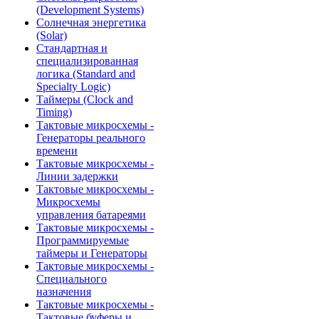
(Development Systems)
Солнечная энергетика
(Solar)
Стандартная и
специализированная
логика (Standard and
Specialty Logic)
Таймеры (Clock and
Timing)
Тактовые микросхемы -
Генераторы реального
времени
Тактовые микросхемы -
Линии задержки
Тактовые микросхемы -
Микросхемы
управления батареями
Тактовые микросхемы -
Программируемые
таймеры и Генераторы
Тактовые микросхемы -
Специального
назначения
Тактовые микросхемы -
Тактовые буферы и