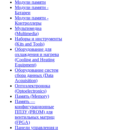
Модули памяти
Модули памяти -
Батареи
Модули памяти -
Контроллеры
Мультимедиа
(Multimedia)
Наборы и инструменты
(Kits and Tools)
Оборудование для
охлаждения и нагрева
(Cooling and Heating
Equipment)
Оборудование систем
сбора данных (Data
Acquisition)
Оптоэлектроника
(Optoelectronics)
Память (Memory)
Память —
конфигурационные
ППЗУ (PROM) для
вентильных матриц
(FPGA)
Панели управления и