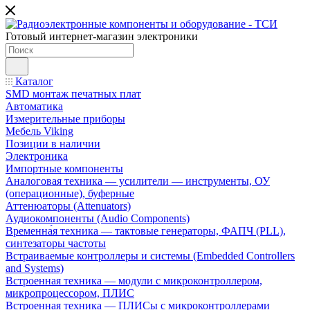
Готовый интернет-магазин электроники
Каталог
SMD монтаж печатных плат
Автоматика
Измерительные приборы
Мебель Viking
Позиции в наличии
Электроника
Импортные компоненты
Аналоговая техника — усилители — инструменты, ОУ
(операционные), буферные
Аттенюаторы (Attenuators)
Аудиокомпоненты (Audio Components)
Временна́я техника — тактовые генераторы, ФАПЧ (PLL),
синтезаторы частоты
Встраиваемые контроллеры и системы (Embedded Controllers
and Systems)
Встроенная техника — модули с микроконтроллером,
микропроцессором, ПЛИС
Встроенная техника — ПЛИСы с микроконтроллерами