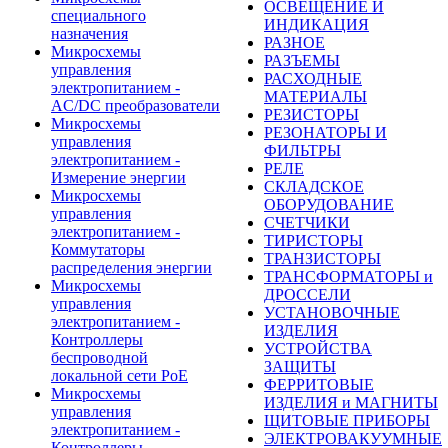
ОСВЕЩЕНИЕ И
специального
ИНДИКАЦИЯ
назначения
РАЗНОЕ
Микросхемы
РАЗЪЕМЫ
управления
РАСХОДНЫЕ
электропитанием -
МАТЕРИАЛЫ
AC/DC преобразователи
РЕЗИСТОРЫ
Микросхемы
РЕЗОНАТОРЫ И
управления
ФИЛЬТРЫ
электропитанием -
РЕЛЕ
Измерение энергии
СКЛАДСКОЕ
Микросхемы
ОБОРУДОВАНИЕ
управления
СЧЕТЧИКИ
электропитанием -
ТИРИСТОРЫ
Коммутаторы
ТРАНЗИСТОРЫ
распределения энергии
ТРАНСФОРМАТОРЫ и
Микросхемы
ДРОССЕЛИ
управления
УСТАНОВОЧНЫЕ
электропитанием -
ИЗДЕЛИЯ
Контроллеры
УСТРОЙСТВА
беспроводной
ЗАЩИТЫ
локальной сети PoE
ФЕРРИТОВЫЕ
Микросхемы
ИЗДЕЛИЯ и МАГНИТЫ
управления
ЩИТОВЫЕ ПРИБОРЫ
электропитанием -
ЭЛЕКТРОВАКУУМНЫЕ
Контроллеры