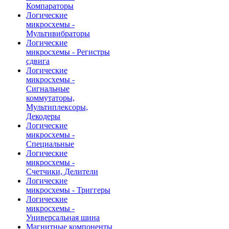
Компараторы
Логические
микросхемы -
Мультивибраторы
Логические
микросхемы - Регистры
сдвига
Логические
микросхемы -
Сигнальные
коммутаторы,
Мультиплексоры,
Декодеры
Логические
микросхемы -
Специальные
Логические
микросхемы -
Счетчики, Делители
Логические
микросхемы - Триггеры
Логические
микросхемы -
Универсальная шина
Магнитные компоненты