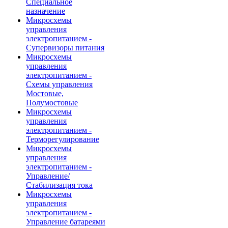
Специальное
назначение
Микросхемы
управления
электропитанием -
Супервизоры питания
Микросхемы
управления
электропитанием -
Схемы управления
Мостовые,
Полумостовые
Микросхемы
управления
электропитанием -
Терморегулирование
Микросхемы
управления
электропитанием -
Управление/
Стабилизация тока
Микросхемы
управления
электропитанием -
Управление батареями