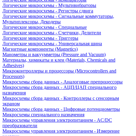
Логические микросхемы - Мультивибраторы
Логические микросхемы - Регистры сдвига
Логические микросхемы - Сигнальные коммутаторы,
Мультиплексоры, Декодеры
Логические микросхемы - Специальные
Логические микросхемы - Счетчики, Делители
Логические микросхемы - Триггеры
Логические микросхемы - Универсальная шина
Магнитные компоненты (Magnetics)
Манометры и вакуумметры (Pressure and Vacuum)
Материалы, химикаты и клеи (Materials, Chemicals and
Adhesives)
Микроконтроллеры и процессоры (Microcontrollers and
Processors)
Микросхемы сбора данных - Аналоговые препроцессоры
Микросхемы сбора данных - АЦП/ЦАП специального
назначения
Микросхемы сбора данных - Контроллеры с сенсорным
экраном
Микросхемы сбора данных - Цифровые потенциометры
Микросхемы специального назначения
Микросхемы управления электропитанием - AC/DC
преобразователи
Микросхемы управления электропитанием - Измерение