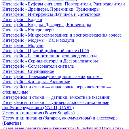
Интерфейс - Буферы сигналов, Повторители, Распределители
Интерфейс - Драйверы, Приемники, Трансиверы
Интерфейс - Интерфейсы Датчиков и Детекторов
Интерфейс - Кодеки
Интерфейс - Кодеры, Декодеры, Конверторы
Интерфейс - Контроллеры
Интерфейс - Микросхемы записи и воспроизведения голоса
Интерфейс - Модемы - ИС и модули
Интерфейс - Модули
Интерфейс - Прямой цифровой синтез DDS
Интерфейс - Расширители портов ввода/вывода
Интерфейс - Сериализаторы и Десериализаторы
Интерфейс - Согласователи сигнала
Интерфейс - Специальное
Интерфейс - Телекоммуникационные микросхемы
Интерфейс - Фильтры - Активные
Интерфейсы и стыки — аналоговые переключатели —
специальные
Интерфейсы и стыки — датчики, ёмкостные (касания)
Интерфейсы и стыки — универсальные асинхронные
приёмопередатчики (УАПП, UART)
Источники питания (Power Supplies)
Источники питания (батареи, аккумуляторы) и аксессуары
(Batteries)
Кварцевые резонаторы и генераторы (Crystals and Oscillators)